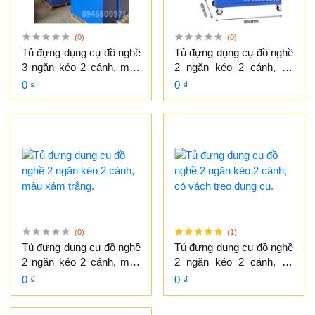
(0)
(0)
Tủ đựng dụng cụ đồ nghề
Tủ đựng dụng cụ đồ nghề
3 ngăn kéo 2 cánh, màu
2 ngăn kéo 2 cánh, có
xanh, đặt cố định.
bánh xe di chuyển, màu
0 ₫
0 ₫
xanh - ghi xám
(0)
(1)
Tủ đựng dụng cụ đồ nghề
Tủ đựng dụng cụ đồ nghề
2 ngăn kéo 2 cánh, màu
2 ngăn kéo 2 cánh, có
xám trắng.
vách treo dụng cụ.
0 ₫
0 ₫