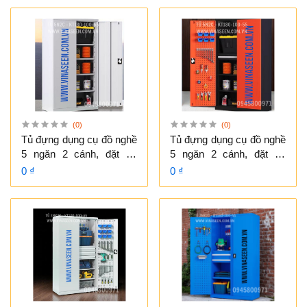
(0)
(0)
Tủ đựng dụng cụ đồ nghề
Tủ đựng dụng cụ đồ nghề
5 ngăn 2 cánh, đặt cố
5 ngăn 2 cánh, đặt cố
định, không có vách treo
định.
0 ₫
0 ₫
dụng cụ