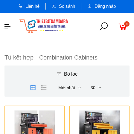
Liên hệ
So sánh
Đăng nhập
0
Tủ kết hợp - Combination Cabinets
Bộ lọc
Mới nhất
30