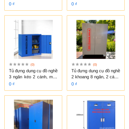
- xanh, có vách treo dụng
- xanh, có vách treo dụng
0 ₫
0 ₫
cụ ở 2 cánh, có bánh xe
cụ, đặt cố định.
di chuyển.
(0)
(0)
Tủ đựng dụng cụ đồ nghề
Tủ đựng dụng cụ đồ nghề
3 ngăn kéo 2 cánh, màu
2 khoang 8 ngăn, 2 cánh,
xanh - xám, đặt cố định.
màu xám, đặt cố định.
0 ₫
0 ₫