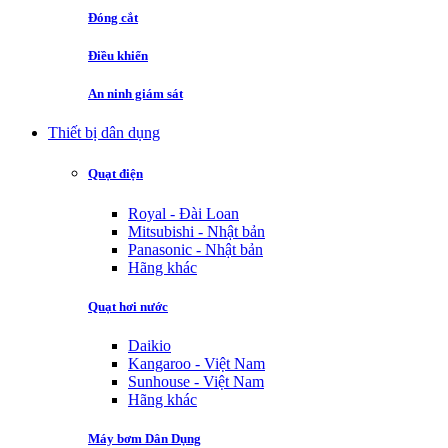
Đóng cắt
Điều khiển
An ninh giám sát
Thiết bị dân dụng
Quạt điện
Royal - Đài Loan
Mitsubishi - Nhật bản
Panasonic - Nhật bản
Hãng khác
Quạt hơi nước
Daikio
Kangaroo - Việt Nam
Sunhouse - Việt Nam
Hãng khác
Máy bơm Dân Dụng