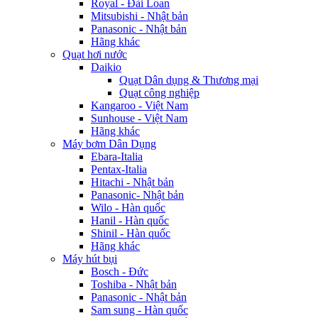
Royal - Đài Loan
Mitsubishi - Nhật bản
Panasonic - Nhật bản
Hãng khác
Quạt hơi nước
Daikio
Quạt Dân dụng & Thương mại
Quạt công nghiệp
Kangaroo - Việt Nam
Sunhouse - Việt Nam
Hãng khác
Máy bơm Dân Dụng
Ebara-Italia
Pentax-Italia
Hitachi - Nhật bản
Panasonic- Nhật bản
Wilo - Hàn quốc
Hanil - Hàn quốc
Shinil - Hàn quốc
Hãng khác
Máy hút bụi
Bosch - Đức
Toshiba - Nhật bản
Panasonic - Nhật bản
Sam sung - Hàn quốc