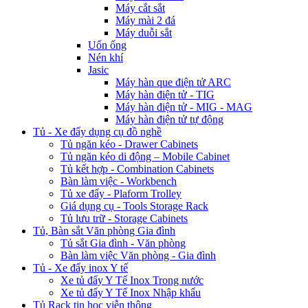
Máy cắt sắt
Máy mài 2 đá
Máy duỗi sắt
Uốn ống
Nén khí
Jasic
Máy hàn que điện tử ARC
Máy hàn điện tử - TIG
Máy hàn điện tử - MIG - MAG
Máy hàn điện tử tự động
Tủ - Xe đẩy dụng cụ đồ nghề
Tủ ngăn kéo - Drawer Cabinets
Tủ ngăn kéo di động – Mobile Cabinet
Tủ kết hợp - Combination Cabinets
Bàn làm việc - Workbench
Tủ xe đẩy - Plaform Trolley
Giá dụng cụ - Tools Storage Rack
Tủ lưu trữ - Storage Cabinets
Tủ, Bàn sắt Văn phòng Gia đình
Tủ sắt Gia đình - Văn phòng
Bàn làm việc Văn phòng - Gia đình
Tủ - Xe đẩy inox Y tế
Xe tủ đẩy Y Tế Inox Trong nước
Xe tủ đẩy Y Tế Inox Nhập khẩu
Tủ Rack tin học viễn thông