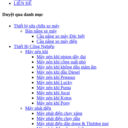
LIÊN HỆ
Duyệt qua danh mục
Thiết bị sửa chữa xe máy
Bàn nâng xe máy
Cầu nâng xe máy Đặc biệt
Cầu nâng xe máy điện
Thiết Bị Công Nghiệp
Máy nén khí
Máy nén khí piston dây đai
Máy nén khí công suất nhỏ
Máy nén khí không dầu giảm âm
Máy nén khí dầu Diesel
Máy nén khí Pegasus
Máy nén khí Lucky
Máy nén khí Puma
Máy nén khí Jucai
Máy nén khí Kotos
Máy nén khí Pony
Máy phát điện
Máy phát điện chạy xăng
Máy phát điện chạy dầu
Máy phát điện dân dụng & Thương mại