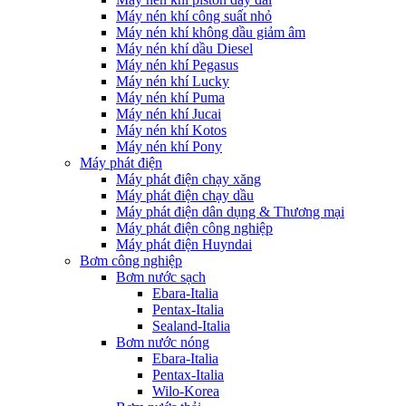
Máy nén khí công suất nhỏ
Máy nén khí không dầu giảm âm
Máy nén khí dầu Diesel
Máy nén khí Pegasus
Máy nén khí Lucky
Máy nén khí Puma
Máy nén khí Jucai
Máy nén khí Kotos
Máy nén khí Pony
Máy phát điện
Máy phát điện chạy xăng
Máy phát điện chạy dầu
Máy phát điện dân dụng & Thương mại
Máy phát điện công nghiệp
Máy phát điện Huyndai
Bơm công nghiệp
Bơm nước sạch
Ebara-Italia
Pentax-Italia
Sealand-Italia
Bơm nước nóng
Ebara-Italia
Pentax-Italia
Wilo-Korea