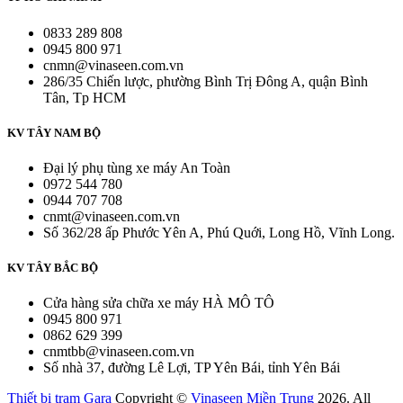
0833 289 808
0945 800 971
cnmn@vinaseen.com.vn
286/35 Chiến lược, phường Bình Trị Đông A, quận Bình
Tân, Tp HCM
KV TÂY NAM BỘ
Đại lý phụ tùng xe máy An Toàn
0972 544 780
0944 707 708
cnmt@vinaseen.com.vn
Số 362/28 ấp Phước Yên A, Phú Quới, Long Hồ, Vĩnh Long.
KV TÂY BẮC BỘ
Cửa hàng sửa chữa xe máy HÀ MÔ TÔ
0945 800 971
0862 629 399
cnmtbb@vinaseen.com.vn
Số nhà 37, đường Lê Lợi, TP Yên Bái, tỉnh Yên Bái
Thiết bị trạm Gara
Copyright ©
Vinaseen Miền Trung
2026. All