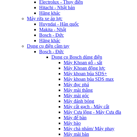
Electrolux - Thụy điển
Hitachi - Nhật bản
Hãng khác
Máy rửa xe áp lực
Huyndai - Hàn quốc
Makita - Nhật
Bosch - Đức
Hãng khác
Dụng cụ điện cầm tay
Bosch - Đức
Dụng cụ Bosch dùng điện
Máy Khoan gỗ - sắt
Máy Khoan động lực
Máy khoan búa SDS+
Máy khoan búa SDS max
Máy đục phá
Máy mài thẳng
Máy mài góc
Máy đánh bóng
Máy cắt gạch - Máy cắt
Máy Cưa lộng - Máy Cưa đĩa
Máy để bàn
Máy bào
Máy chà nhám/ Máy phay
Máy mài bàn