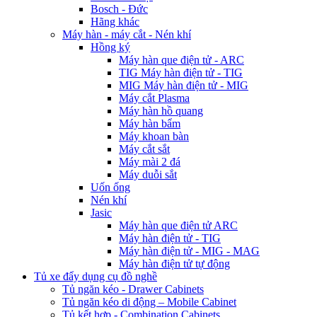
Bosch - Đức
Hãng khác
Máy hàn - máy cắt - Nén khí
Hồng ký
Máy hàn que điện tử - ARC
TIG Máy hàn điện tử - TIG
MIG Máy hàn điện tử - MIG
Máy cắt Plasma
Máy hàn hồ quang
Máy hàn bẩm
Máy khoan bàn
Máy cắt sắt
Máy mài 2 đá
Máy duỗi sắt
Uốn ống
Nén khí
Jasic
Máy hàn que điện tử ARC
Máy hàn điện tử - TIG
Máy hàn điện tử - MIG - MAG
Máy hàn điện tử tự động
Tủ xe đẩy dụng cụ đồ nghề
Tủ ngăn kéo - Drawer Cabinets
Tủ ngăn kéo di động – Mobile Cabinet
Tủ kết hợp - Combination Cabinets