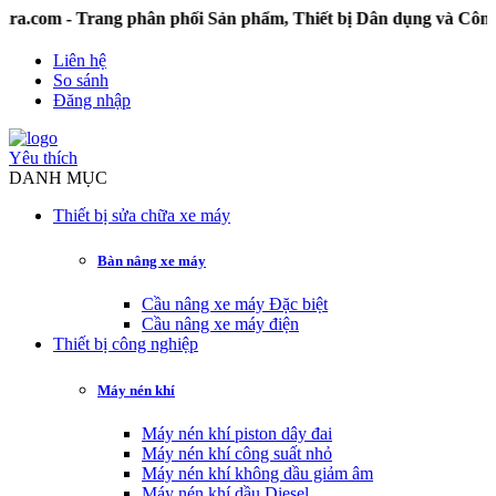
com - Trang phân phối Sản phẩm, Thiết bị Dân dụng và Công 
Liên hệ
So sánh
Đăng nhập
Yêu thích
DANH MỤC
Thiết bị sửa chữa xe máy
Bàn nâng xe máy
Cầu nâng xe máy Đặc biệt
Cầu nâng xe máy điện
Thiết bị công nghiệp
Máy nén khí
Máy nén khí piston dây đai
Máy nén khí công suất nhỏ
Máy nén khí không dầu giảm âm
Máy nén khí dầu Diesel