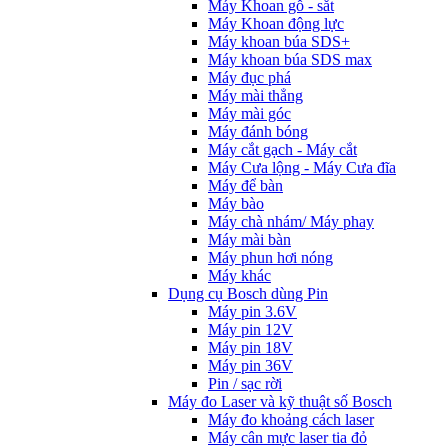
Máy Khoan gỗ - sắt
Máy Khoan động lực
Máy khoan búa SDS+
Máy khoan búa SDS max
Máy đục phá
Máy mài thẳng
Máy mài góc
Máy đánh bóng
Máy cắt gạch - Máy cắt
Máy Cưa lộng - Máy Cưa đĩa
Máy để bàn
Máy bào
Máy chà nhám/ Máy phay
Máy mài bàn
Máy phun hơi nóng
Máy khác
Dụng cụ Bosch dùng Pin
Máy pin 3.6V
Máy pin 12V
Máy pin 18V
Máy pin 36V
Pin / sạc rời
Máy đo Laser và kỹ thuật số Bosch
Máy đo khoảng cách laser
Máy cân mực laser tia đỏ