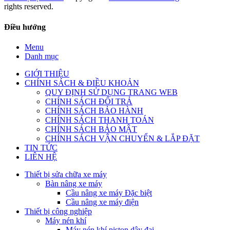
rights reserved.
Điều hướng
Menu
Danh mục
GIỚI THIỆU
CHÍNH SÁCH & ĐIỀU KHOẢN
QUY ĐỊNH SỬ DỤNG TRANG WEB
CHÍNH SÁCH ĐỔI TRẢ
CHÍNH SÁCH BẢO HÀNH
CHÍNH SÁCH THANH TOÁN
CHÍNH SÁCH BẢO MẬT
CHÍNH SÁCH VẬN CHUYỂN & LẮP ĐẶT
TIN TỨC
LIÊN HỆ
Thiết bị sửa chữa xe máy
Bàn nâng xe máy
Cầu nâng xe máy Đặc biệt
Cầu nâng xe máy điện
Thiết bị công nghiệp
Máy nén khí
Máy nén khí piston dây đai