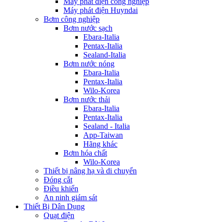
Máy phát điện công nghiệp
Máy phát điện Huyndai
Bơm công nghiệp
Bơm nước sạch
Ebara-Italia
Pentax-Italia
Sealand-Italia
Bơm nước nóng
Ebara-Italia
Pentax-Italia
Wilo-Korea
Bơm nước thải
Ebara-Italia
Pentax-Italia
Sealand - Italia
App-Taiwan
Hãng khác
Bơm hóa chất
Wilo-Korea
Thiết bị nâng hạ và di chuyển
Đóng cắt
Điều khiển
An ninh giám sát
Thiết Bị Dân Dụng
Quạt điện