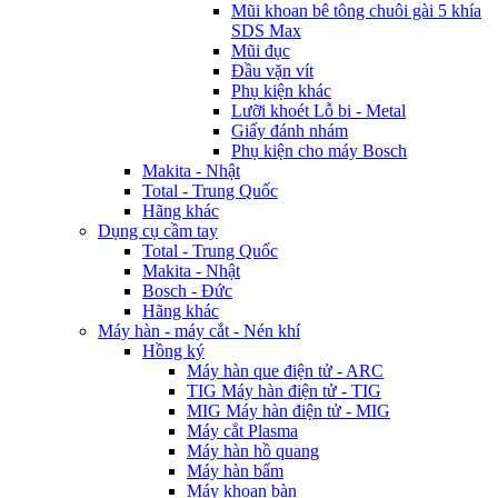
Mũi khoan bê tông chuôi gài 5 khía
SDS Max
Mũi đục
Đầu vặn vít
Phụ kiện khác
Lưỡi khoét Lỗ bi - Metal
Giấy đánh nhám
Phụ kiện cho máy Bosch
Makita - Nhật
Total - Trung Quốc
Hãng khác
Dụng cụ cầm tay
Total - Trung Quốc
Makita - Nhật
Bosch - Đức
Hãng khác
Máy hàn - máy cắt - Nén khí
Hồng ký
Máy hàn que điện tử - ARC
TIG Máy hàn điện tử - TIG
MIG Máy hàn điện tử - MIG
Máy cắt Plasma
Máy hàn hồ quang
Máy hàn bẩm
Máy khoan bàn