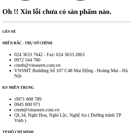
Oh !! Xin lỗi chưa có sản phẩm nào.
LIÊN HỆ
MIỀN BẮC - TRỤ SỞ CHÍNH
024 3633 7642 - Fax: 024 3633 2863
0972 544 780
cnmb@vinaseen.com.vn
VNSMT Building Số 107 C48 Mai Động - Hoàng Mai - Hà
Nội
KV MIỀN TRUNG
:0971 808 789
0945 800 971
cnmt@vinaseen.com.vn
QL34, Nghi Hoa, Nghi Lộc, Nghệ An ( Đường tránh TP
Vinh )
TP HỒ CHÍ MINH