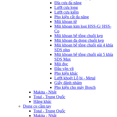
Đĩa cưa đa năng
Lưỡi cưa lọng
Lưỡi cưa kiếm
Phụ kiện cắt đa năng
Mũi khoan từ
Mũi khoan kim loại HSS-G/ HSS-
Co
Mũi khoan bê tông chuôi kẹp
Mũi khoan đa dụng chuôi kẹp
Mũi khoan bê tông chuôi gài 4 khía
SDS plus
Mũi khoan bê tông chuôi gài 5 khía
SDS Max
Mũi đục
Đầu vặn vít
Phụ kiện khác
Lưỡi khoét Lỗ bi - Metal
Giấy đánh nhám
Phụ kiện cho máy Bosch
Makita - Nhật
Total - Trung Quốc
Hãng khác
Dụng cụ cầm tay
Total - Trung Quốc
Makita - Nhật