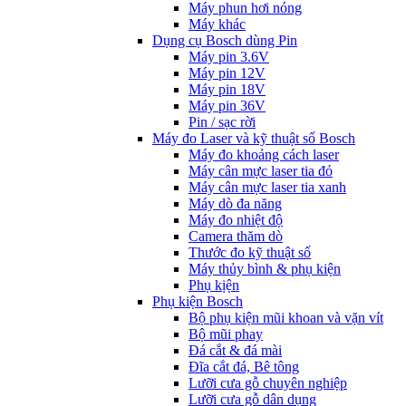
Máy phun hơi nóng
Máy khác
Dụng cụ Bosch dùng Pin
Máy pin 3.6V
Máy pin 12V
Máy pin 18V
Máy pin 36V
Pin / sạc rời
Máy đo Laser và kỹ thuật số Bosch
Máy đo khoảng cách laser
Máy cân mực laser tia đỏ
Máy cân mực laser tia xanh
Máy dò đa năng
Máy đo nhiệt độ
Camera thăm dò
Thước đo kỹ thuật số
Máy thủy bình & phụ kiện
Phụ kịện
Phụ kiện Bosch
Bộ phụ kiện mũi khoan và vặn vít
Bộ mũi phay
Đá cắt & đá mài
Đĩa cắt đá, Bê tông
Lưỡi cưa gỗ chuyên nghiệp
Lưỡi cưa gỗ dân dụng