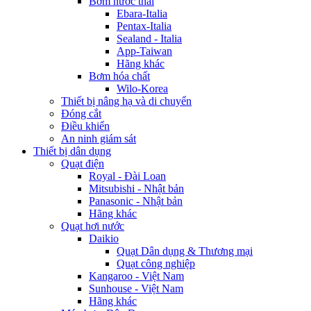
Bơm nước thải
Ebara-Italia
Pentax-Italia
Sealand - Italia
App-Taiwan
Hãng khác
Bơm hóa chất
Wilo-Korea
Thiết bị nâng hạ và di chuyển
Đóng cắt
Điều khiển
An ninh giám sát
Thiết bị dân dụng
Quạt điện
Royal - Đài Loan
Mitsubishi - Nhật bản
Panasonic - Nhật bản
Hãng khác
Quạt hơi nước
Daikio
Quạt Dân dụng & Thương mại
Quạt công nghiệp
Kangaroo - Việt Nam
Sunhouse - Việt Nam
Hãng khác