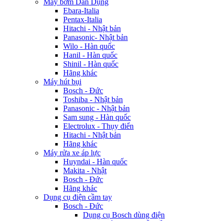
Máy bơm Dân Dụng
Ebara-Italia
Pentax-Italia
Hitachi - Nhật bản
Panasonic- Nhật bản
Wilo - Hàn quốc
Hanil - Hàn quốc
Shinil - Hàn quốc
Hãng khác
Máy hút bụi
Bosch - Đức
Toshiba - Nhật bản
Panasonic - Nhật bản
Sam sung - Hàn quốc
Electrolux - Thụy điển
Hitachi - Nhật bản
Hãng khác
Máy rửa xe áp lực
Huyndai - Hàn quốc
Makita - Nhật
Bosch - Đức
Hãng khác
Dụng cụ điện cầm tay
Bosch - Đức
Dụng cụ Bosch dùng điện