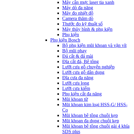
Máy cân mực laser tia xanh
Máy dò đa năng
Máy đo nhiệt độ
Camera thăm dò
Thước đo kỹ thuật số
Máy thủy bình & phụ kiện
Phụ kịện
Phụ kiện Bosch
Bộ phụ kiện mũi khoan và vặn vít
Bộ mũi phay
Đá cắt & đá mài
Đĩa cắt đá, Bê tông
Lưỡi cưa gỗ chuyên nghiệp
Lưỡi cưa gỗ dân dụng
Đĩa cưa đa năng
Lưỡi cưa lọng
Lưỡi cưa kiếm
Phụ kiện cắt đa năng
Mũi khoan từ
Mũi khoan kim loại HSS-G/ HSS-
Co
Mũi khoan bê tông chuôi kẹp
Mũi khoan đa dụng chuôi kẹp
Mũi khoan bê tông chuôi gài 4 khía
SDS plus