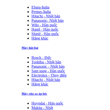
Ebara-Italia
Pentax-Italia
Hitachi - Nhật bản
Panasonic- Nhật bản
Wilo - Hàn quốc
Hanil - Hàn quốc
Shinil - Hàn quốc
Hãng khác
Máy hút bụi
Bosch - Đức
Toshiba - Nhật bản
Panasonic - Nhật bản
Sam sung - Hàn quốc
Electrolux - Thụy điển
Hitachi - Nhật bản
Hãng khác
Máy rửa xe áp lực
Huyndai - Hàn quốc
Makita - Nhật