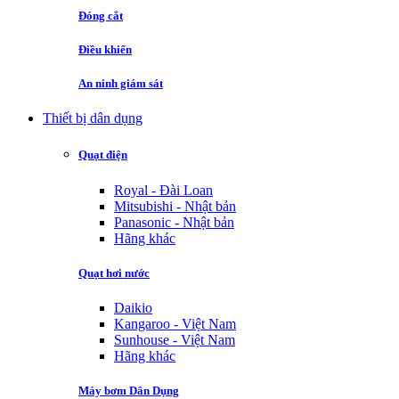
Đóng cắt
Điều khiển
An ninh giám sát
Thiết bị dân dụng
Quạt điện
Royal - Đài Loan
Mitsubishi - Nhật bản
Panasonic - Nhật bản
Hãng khác
Quạt hơi nước
Daikio
Kangaroo - Việt Nam
Sunhouse - Việt Nam
Hãng khác
Máy bơm Dân Dụng