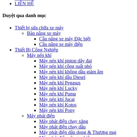
LIÊN HỆ
Duyệt qua danh mục
Thiết bị sửa chữa xe máy
Bàn nâng xe máy
Cầu nâng xe máy Đặc biệt
Cầu nâng xe máy điện
Thiết Bị Công Nghiệp
Máy nén khí
Máy nén khí piston dây đai
Máy nén khí công suất nhỏ
Máy nén khí không dầu giảm âm
Máy nén khí dầu Diesel
Máy nén khí Pegasus
Máy nén khí Lucky
Máy nén khí Puma
Máy nén khí Jucai
Máy nén khí Kotos
Máy nén khí Pony
Máy phát điện
Máy phát điện chạy xăng
Máy phát điện chạy dầu
Máy phát điện dân dụng & Thương mại