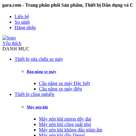
com - Trang phân phối Sản phẩm, Thiết bị Dân dụng và Công 
Liên hệ
So sánh
Đăng nhập
Yêu thích
DANH MỤC
Thiết bị sửa chữa xe máy
Bàn nâng xe máy
Cầu nâng xe máy Đặc biệt
Cầu nâng xe máy điện
Thiết bị công nghiệp
Máy nén khí
Máy nén khí piston dây đai
Máy nén khí công suất nhỏ
Máy nén khí không dầu giảm âm
Máy nén khí dầu Diesel