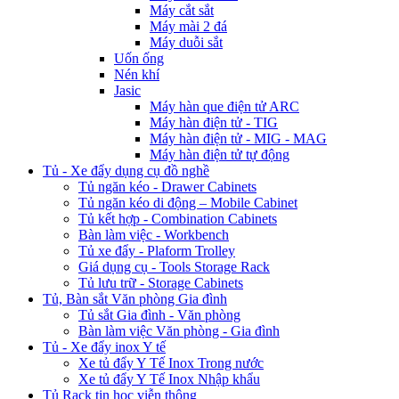
Máy cắt sắt
Máy mài 2 đá
Máy duỗi sắt
Uốn ống
Nén khí
Jasic
Máy hàn que điện tử ARC
Máy hàn điện tử - TIG
Máy hàn điện tử - MIG - MAG
Máy hàn điện tử tự động
Tủ - Xe đẩy dụng cụ đồ nghề
Tủ ngăn kéo - Drawer Cabinets
Tủ ngăn kéo di động – Mobile Cabinet
Tủ kết hợp - Combination Cabinets
Bàn làm việc - Workbench
Tủ xe đẩy - Plaform Trolley
Giá dụng cụ - Tools Storage Rack
Tủ lưu trữ - Storage Cabinets
Tủ, Bàn sắt Văn phòng Gia đình
Tủ sắt Gia đình - Văn phòng
Bàn làm việc Văn phòng - Gia đình
Tủ - Xe đẩy inox Y tế
Xe tủ đẩy Y Tế Inox Trong nước
Xe tủ đẩy Y Tế Inox Nhập khẩu
Tủ Rack tin học viễn thông