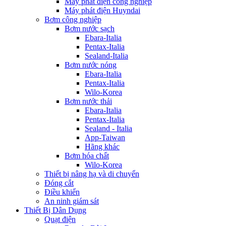
Máy phát điện công nghiệp
Máy phát điện Huyndai
Bơm công nghiệp
Bơm nước sạch
Ebara-Italia
Pentax-Italia
Sealand-Italia
Bơm nước nóng
Ebara-Italia
Pentax-Italia
Wilo-Korea
Bơm nước thải
Ebara-Italia
Pentax-Italia
Sealand - Italia
App-Taiwan
Hãng khác
Bơm hóa chất
Wilo-Korea
Thiết bị nâng hạ và di chuyển
Đóng cắt
Điều khiển
An ninh giám sát
Thiết Bị Dân Dụng
Quạt điện