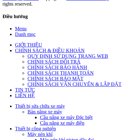
rights reserved.
Điều hướng
Menu
Danh mục
GIỚI THIỆU
CHÍNH SÁCH & ĐIỀU KHOẢN
QUY ĐỊNH SỬ DỤNG TRANG WEB
CHÍNH SÁCH ĐỔI TRẢ
CHÍNH SÁCH BẢO HÀNH
CHÍNH SÁCH THANH TOÁN
CHÍNH SÁCH BẢO MẬT
CHÍNH SÁCH VẬN CHUYỂN & LẮP ĐẶT
TIN TỨC
LIÊN HỆ
Thiết bị sửa chữa xe máy
Bàn nâng xe máy
Cầu nâng xe máy Đặc biệt
Cầu nâng xe máy điện
Thiết bị công nghiệp
Máy nén khí
Máy nén khí piston dây đai