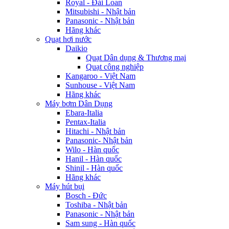
Royal - Đài Loan
Mitsubishi - Nhật bản
Panasonic - Nhật bản
Hãng khác
Quạt hơi nước
Daikio
Quạt Dân dụng & Thương mại
Quạt công nghiệp
Kangaroo - Việt Nam
Sunhouse - Việt Nam
Hãng khác
Máy bơm Dân Dụng
Ebara-Italia
Pentax-Italia
Hitachi - Nhật bản
Panasonic- Nhật bản
Wilo - Hàn quốc
Hanil - Hàn quốc
Shinil - Hàn quốc
Hãng khác
Máy hút bụi
Bosch - Đức
Toshiba - Nhật bản
Panasonic - Nhật bản
Sam sung - Hàn quốc