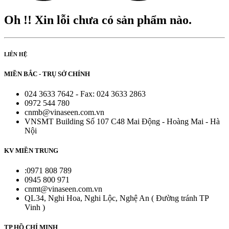
Oh !! Xin lỗi chưa có sản phẩm nào.
LIÊN HỆ
MIỀN BẮC - TRỤ SỞ CHÍNH
024 3633 7642 - Fax: 024 3633 2863
0972 544 780
cnmb@vinaseen.com.vn
VNSMT Building Số 107 C48 Mai Động - Hoàng Mai - Hà
Nội
KV MIỀN TRUNG
:0971 808 789
0945 800 971
cnmt@vinaseen.com.vn
QL34, Nghi Hoa, Nghi Lộc, Nghệ An ( Đường tránh TP
Vinh )
TP HỒ CHÍ MINH