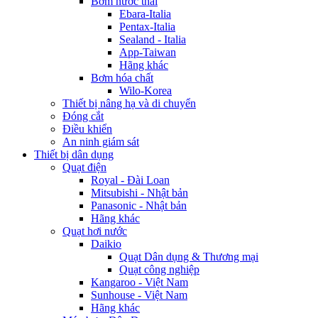
Bơm nước thải
Ebara-Italia
Pentax-Italia
Sealand - Italia
App-Taiwan
Hãng khác
Bơm hóa chất
Wilo-Korea
Thiết bị nâng hạ và di chuyển
Đóng cắt
Điều khiển
An ninh giám sát
Thiết bị dân dụng
Quạt điện
Royal - Đài Loan
Mitsubishi - Nhật bản
Panasonic - Nhật bản
Hãng khác
Quạt hơi nước
Daikio
Quạt Dân dụng & Thương mại
Quạt công nghiệp
Kangaroo - Việt Nam
Sunhouse - Việt Nam
Hãng khác