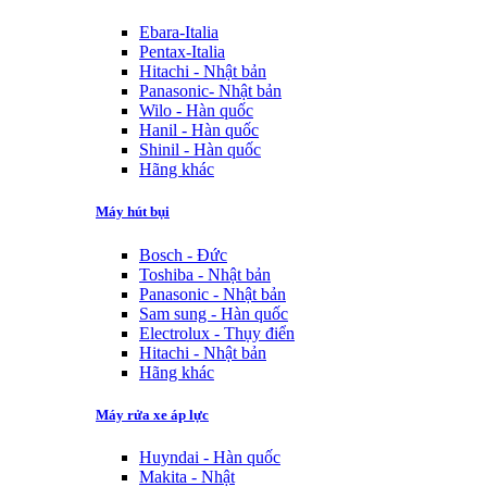
Ebara-Italia
Pentax-Italia
Hitachi - Nhật bản
Panasonic- Nhật bản
Wilo - Hàn quốc
Hanil - Hàn quốc
Shinil - Hàn quốc
Hãng khác
Máy hút bụi
Bosch - Đức
Toshiba - Nhật bản
Panasonic - Nhật bản
Sam sung - Hàn quốc
Electrolux - Thụy điển
Hitachi - Nhật bản
Hãng khác
Máy rửa xe áp lực
Huyndai - Hàn quốc
Makita - Nhật