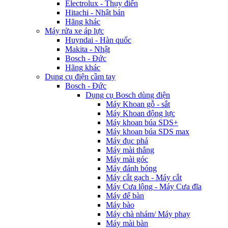
Electrolux - Thụy điển
Hitachi - Nhật bản
Hãng khác
Máy rửa xe áp lực
Huyndai - Hàn quốc
Makita - Nhật
Bosch - Đức
Hãng khác
Dụng cụ điện cầm tay
Bosch - Đức
Dụng cụ Bosch dùng điện
Máy Khoan gỗ - sắt
Máy Khoan động lực
Máy khoan búa SDS+
Máy khoan búa SDS max
Máy đục phá
Máy mài thẳng
Máy mài góc
Máy đánh bóng
Máy cắt gạch - Máy cắt
Máy Cưa lộng - Máy Cưa đĩa
Máy để bàn
Máy bào
Máy chà nhám/ Máy phay
Máy mài bàn