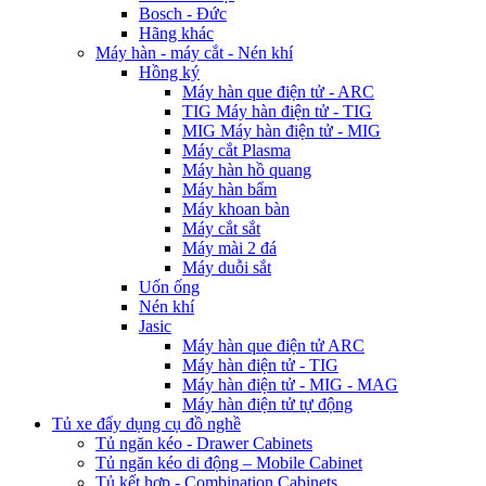
Bosch - Đức
Hãng khác
Máy hàn - máy cắt - Nén khí
Hồng ký
Máy hàn que điện tử - ARC
TIG Máy hàn điện tử - TIG
MIG Máy hàn điện tử - MIG
Máy cắt Plasma
Máy hàn hồ quang
Máy hàn bẩm
Máy khoan bàn
Máy cắt sắt
Máy mài 2 đá
Máy duỗi sắt
Uốn ống
Nén khí
Jasic
Máy hàn que điện tử ARC
Máy hàn điện tử - TIG
Máy hàn điện tử - MIG - MAG
Máy hàn điện tử tự động
Tủ xe đẩy dụng cụ đồ nghề
Tủ ngăn kéo - Drawer Cabinets
Tủ ngăn kéo di động – Mobile Cabinet
Tủ kết hợp - Combination Cabinets