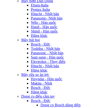
Máy bơm Dân Dụng
Ebara-Italia
Pentax-Italia
Hitachi - Nhật bản
Panasonic- Nhật bản
Wilo - Hàn quốc
Hanil - Hàn quốc
Shinil - Hàn quốc
Hãng khác
Máy hút bụi
Bosch - Đức
Toshiba - Nhật bản
Panasonic - Nhật bản
Sam sung - Hàn quốc
Electrolux - Thụy điển
Hitachi - Nhật bản
Hãng khác
Máy rửa xe áp lực
Huyndai - Hàn quốc
Makita - Nhật
Bosch - Đức
Hãng khác
Dụng cụ điện cầm tay
Bosch - Đức
Dụng cụ Bosch dùng điện