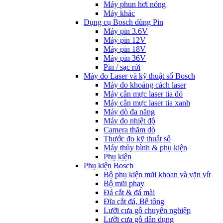
Máy phun hơi nóng
Máy khác
Dụng cụ Bosch dùng Pin
Máy pin 3.6V
Máy pin 12V
Máy pin 18V
Máy pin 36V
Pin / sạc rời
Máy đo Laser và kỹ thuật số Bosch
Máy đo khoảng cách laser
Máy cân mực laser tia đỏ
Máy cân mực laser tia xanh
Máy dò đa năng
Máy đo nhiệt độ
Camera thăm dò
Thước đo kỹ thuật số
Máy thủy bình & phụ kiện
Phụ kịện
Phụ kiện Bosch
Bộ phụ kiện mũi khoan và vặn vít
Bộ mũi phay
Đá cắt & đá mài
Đĩa cắt đá, Bê tông
Lưỡi cưa gỗ chuyên nghiệp
Lưỡi cưa gỗ dân dụng