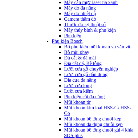
Máy cân mực laser tia xanh
Máy dò đa năng
Máy đo nhiệt độ
Camera thăm dò
Thước đo kỹ thuật số
Máy thủy bình & phụ kiện
Phụ kịện
Phụ kiện Bosch
Bộ phụ kiện mũi khoan và vặn vít
Bộ mũi phay
Đá cắt & đá mài
Đĩa cắt đá, Bê tông
Lưỡi cưa gỗ chuyên nghiệp
Lưỡi cưa gỗ dân dụng
Đĩa cưa đa năng
Lưỡi cưa lọng
Lưỡi cưa kiếm
Phụ kiện cắt đa năng
Mũi khoan từ
Mũi khoan kim loại HSS-G/ HSS-
Co
Mũi khoan bê tông chuôi kẹp
Mũi khoan đa dụng chuôi kẹp
Mũi khoan bê tông chuôi gài 4 khía
SDS plus