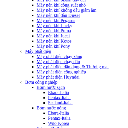
Máy nén khí công suất nhỏ
Máy nén khí không dầu giảm âm
Máy nén khí dầu Diesel
Máy nén khí Pegasus
Máy nén khí Lucky
Máy nén khí Puma
Máy nén khí Jucai
Máy nén khí Kotos
Máy nén khí Pony
Máy phát điện
Máy phát điện chạy xăng
Máy phát điện chạy dầu
Máy phát điện dân dụng & Thương mại
Máy phát điện công nghiệp
Máy phát điện Huyndai
Bơm công nghiệp
Bơm nước sạch
Ebara-Italia
Pentax-Italia
Sealand-Italia
Bơm nước nóng
Ebara-Italia
Pentax-Italia
Wilo-Korea