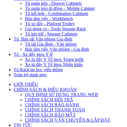
Tủ ngăn kéo - Drawer Cabinets
Tủ ngăn kéo di động – Mobile Cabinet
Tủ kết hợp - Combination Cabinets
Bàn làm việc - Workbench
Tủ xe đẩy - Plaform Trolley
Giá dụng cụ - Tools Storage Rack
Tủ lưu trữ - Storage Cabinets
Tủ, Bàn sắt Văn phòng Gia đình
Tủ sắt Gia đình - Văn phòng
Bàn làm việc Văn phòng - Gia đình
Tủ - Xe đẩy inox Y tế
Xe tủ đẩy Y Tế Inox Trong nước
Xe tủ đẩy Y Tế Inox Nhập khẩu
Tủ Rack tin học viễn thông
Toàn bộ danh mục
GIỚI THIỆU
CHÍNH SÁCH & ĐIỀU KHOẢN
QUY ĐỊNH SỬ DỤNG TRANG WEB
CHÍNH SÁCH ĐỔI TRẢ
CHÍNH SÁCH BẢO HÀNH
CHÍNH SÁCH THANH TOÁN
CHÍNH SÁCH BẢO MẬT
CHÍNH SÁCH VẬN CHUYỂN & LẮP ĐẶT
TIN TỨC