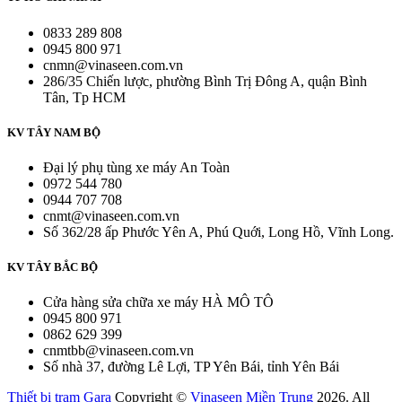
0833 289 808
0945 800 971
cnmn@vinaseen.com.vn
286/35 Chiến lược, phường Bình Trị Đông A, quận Bình
Tân, Tp HCM
KV TÂY NAM BỘ
Đại lý phụ tùng xe máy An Toàn
0972 544 780
0944 707 708
cnmt@vinaseen.com.vn
Số 362/28 ấp Phước Yên A, Phú Quới, Long Hồ, Vĩnh Long.
KV TÂY BẮC BỘ
Cửa hàng sửa chữa xe máy HÀ MÔ TÔ
0945 800 971
0862 629 399
cnmtbb@vinaseen.com.vn
Số nhà 37, đường Lê Lợi, TP Yên Bái, tỉnh Yên Bái
Thiết bị trạm Gara
Copyright ©
Vinaseen Miền Trung
2026. All