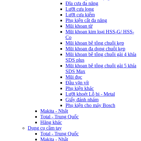
Đĩa cưa đa năng
Lưỡi cưa lọng
Lưỡi cưa kiếm
Phụ kiện cắt đa năng
Mũi khoan từ
Mũi khoan kim loại HSS-G/ HSS-
Co
Mũi khoan bê tông chuôi kẹp
Mũi khoan đa dụng chuôi kẹp
Mũi khoan bê tông chuôi gài 4 khía
SDS plus
Mũi khoan bê tông chuôi gài 5 khía
SDS Max
Mũi đục
Đầu vặn vít
Phụ kiện khác
Lưỡi khoét Lỗ bi - Metal
Giấy đánh nhám
Phụ kiện cho máy Bosch
Makita - Nhật
Total - Trung Quốc
Hãng khác
Dụng cụ cầm tay
Total - Trung Quốc
Makita - Nhật