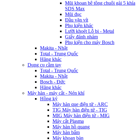
Mũi khoan bê tông chuôi gài 5 khía
SDS Max
Mũi đục
Đầu vặn vít
Phụ kiện khác
Lưỡi khoét Lỗ bi - Metal
Giấy đánh nhám
Phụ kiện cho máy Bosch
Makita - Nhật
Total - Trung Quốc
Hãng khác
Dụng cụ cầm tay
Total - Trung Quốc
Makita - Nhật
Bosch - Đức
Hãng khác
Máy hàn - máy cắt - Nén khí
Hồng ký
Máy hàn que điện tử - ARC
TIG Máy hàn điện tử - TIG
MIG Máy hàn điện tử - MIG
Máy cắt Plasma
Máy hàn hồ quang
Máy hàn bẩm
Máy khoan bàn