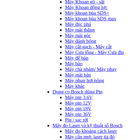
Máy Khoan gỗ - sắt
Máy Khoan động lực
Máy khoan búa SDS+
Máy khoan búa SDS max
Máy đục phá
Máy mài thẳng
Máy mài góc
Máy đánh bóng
Máy cắt gạch - Máy cắt
Máy Cưa lộng - Máy Cưa đĩa
Máy để bàn
Máy bào
Máy chà nhám/ Máy phay
Máy mài bàn
Máy phun hơi nóng
Máy khác
Dụng cụ Bosch dùng Pin
Máy pin 3.6V
Máy pin 12V
Máy pin 18V
Máy pin 36V
Pin / sạc rời
Máy đo Laser và kỹ thuật số Bosch
Máy đo khoảng cách laser
Máy cân mực laser tia đỏ