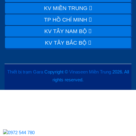
KV MIỀN TRUNG
TP HỒ CHÍ MINH
KV TÂY NAM BỘ
KV TÂY BẮC BỘ
Thiết bị trạm Gara
Copyright ©
Vinaseen Miền Trung
2026. All
rights reserved.