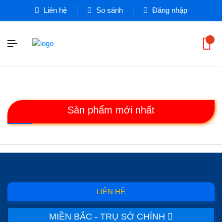
Liên hệ
So sánh
Đăng nhập
Sản phẩm mới nhất
LIÊN HỆ
MIỀN BẮC - TRỤ SỞ CHÍNH