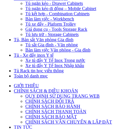
Tủ ngăn kéo - Drawer Cabinets
Tủ ngăn kéo di động – Mobile Cabinet
Tủ kết hợp - Combination Cabinets
Bàn làm việc - Workbench
Tủ xe đẩy - Plaform Trolley
Giá dụng cụ - Tools Storage Rack
Tủ lưu trữ - Storage Cabinets
Tủ, Bàn sắt Văn phòng Gia đình
Tủ sắt Gia đình - Văn phòng
Bàn làm việc Văn phòng - Gia đình
Tủ - Xe đẩy inox Y tế
Xe tủ đẩy Y Tế Inox Trong nước
Xe tủ đẩy Y Tế Inox Nhập khẩu
Tủ Rack tin học viễn thông
Toàn bộ danh mục
GIỚI THIỆU
CHÍNH SÁCH & ĐIỀU KHOẢN
QUY ĐỊNH SỬ DỤNG TRANG WEB
CHÍNH SÁCH ĐỔI TRẢ
CHÍNH SÁCH BẢO HÀNH
CHÍNH SÁCH THANH TOÁN
CHÍNH SÁCH BẢO MẬT
CHÍNH SÁCH VẬN CHUYỂN & LẮP ĐẶT
TIN TỨC