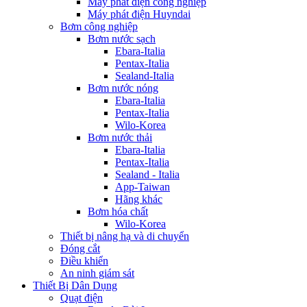
Máy phát điện công nghiệp
Máy phát điện Huyndai
Bơm công nghiệp
Bơm nước sạch
Ebara-Italia
Pentax-Italia
Sealand-Italia
Bơm nước nóng
Ebara-Italia
Pentax-Italia
Wilo-Korea
Bơm nước thải
Ebara-Italia
Pentax-Italia
Sealand - Italia
App-Taiwan
Hãng khác
Bơm hóa chất
Wilo-Korea
Thiết bị nâng hạ và di chuyển
Đóng cắt
Điều khiển
An ninh giám sát
Thiết Bị Dân Dụng
Quạt điện