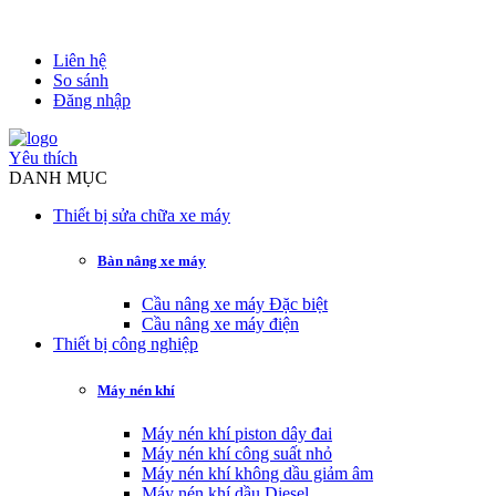
Liên hệ
So sánh
Đăng nhập
Yêu thích
DANH MỤC
Thiết bị sửa chữa xe máy
Bàn nâng xe máy
Cầu nâng xe máy Đặc biệt
Cầu nâng xe máy điện
Thiết bị công nghiệp
Máy nén khí
Máy nén khí piston dây đai
Máy nén khí công suất nhỏ
Máy nén khí không dầu giảm âm
Máy nén khí dầu Diesel