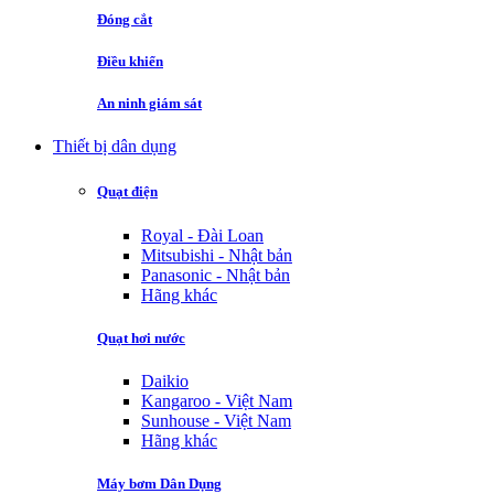
Đóng cắt
Điều khiển
An ninh giám sát
Thiết bị dân dụng
Quạt điện
Royal - Đài Loan
Mitsubishi - Nhật bản
Panasonic - Nhật bản
Hãng khác
Quạt hơi nước
Daikio
Kangaroo - Việt Nam
Sunhouse - Việt Nam
Hãng khác
Máy bơm Dân Dụng