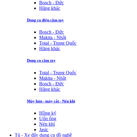
Bosch - Đức
Hãng khác
Dụng cụ điện cầm tay
Bosch - Đức
Makita - Nhật
Total - Trung Quốc
Hãng khác
Dụng cụ cầm tay
Total - Trung Quốc
Makita - Nhật
Bosch - Đức
Hãng khác
Máy hàn - máy cắt - Nén khí
Hồng ký
Uốn ống
Nén khí
Jasic
Tủ - Xe đẩy dụng cụ đồ nghề