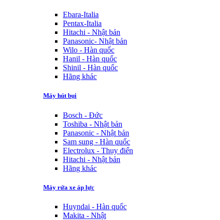
Ebara-Italia
Pentax-Italia
Hitachi - Nhật bản
Panasonic- Nhật bản
Wilo - Hàn quốc
Hanil - Hàn quốc
Shinil - Hàn quốc
Hãng khác
Máy hút bụi
Bosch - Đức
Toshiba - Nhật bản
Panasonic - Nhật bản
Sam sung - Hàn quốc
Electrolux - Thụy điển
Hitachi - Nhật bản
Hãng khác
Máy rửa xe áp lực
Huyndai - Hàn quốc
Makita - Nhật