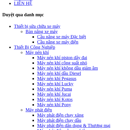
LIÊN HỆ
Duyệt qua danh mục
Thiết bị sửa chữa xe máy
Bàn nâng xe máy
Cầu nâng xe máy Đặc biệt
Cầu nâng xe máy điện
Thiết Bị Công Nghiệp
Máy nén khí
Máy nén khí piston dây đai
Máy nén khí công suất nhỏ
Máy nén khí không dầu giảm âm
Máy nén khí dầu Diesel
Máy nén khí Pegasus
Máy nén khí Lucky
Máy nén khí Puma
Máy nén khí Jucai
Máy nén khí Kotos
Máy nén khí Pony
Máy phát điện
Máy phát điện chạy xăng
Máy phát điện chạy dầu
Máy phát điện dân dụng & Thương mại