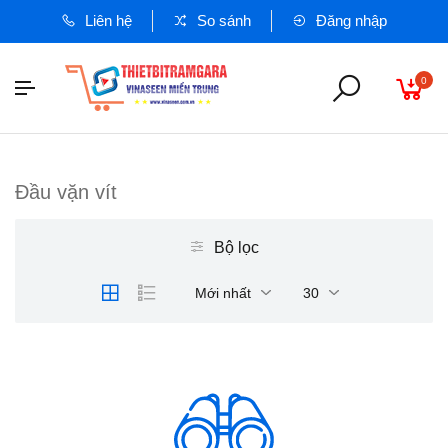
Liên hệ
So sánh
Đăng nhập
0
Đầu vặn vít
Bộ lọc
Mới nhất
30