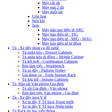
Máy cắt sắt
Máy mài 2 đá
Máy duỗi sắt
Uốn ống
Nén khí
Jasic
Máy hàn que điện tử ARC
Máy hàn điện tử - TIG
Máy hàn điện tử - MIG - MAG
Máy hàn điện tử tự động
Tủ - Xe đẩy dụng cụ đồ nghề
Tủ ngăn kéo - Drawer Cabinets
Tủ ngăn kéo di động – Mobile Cabinet
Tủ kết hợp - Combination Cabinets
Bàn làm việc - Workbench
Tủ xe đẩy - Plaform Trolley
Giá dụng cụ - Tools Storage Rack
Tủ lưu trữ - Storage Cabinets
Tủ, Bàn sắt Văn phòng Gia đình
Tủ sắt Gia đình - Văn phòng
Bàn làm việc Văn phòng - Gia đình
Tủ - Xe đẩy inox Y tế
Xe tủ đẩy Y Tế Inox Trong nước
Xe tủ đẩy Y Tế Inox Nhập khẩu
Tủ Rack tin học viễn thông