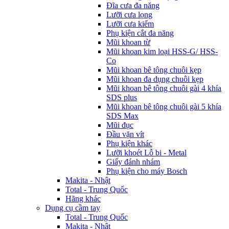
Đĩa cưa đa năng
Lưỡi cưa lọng
Lưỡi cưa kiếm
Phụ kiện cắt đa năng
Mũi khoan từ
Mũi khoan kim loại HSS-G/ HSS-
Co
Mũi khoan bê tông chuôi kẹp
Mũi khoan đa dụng chuôi kẹp
Mũi khoan bê tông chuôi gài 4 khía
SDS plus
Mũi khoan bê tông chuôi gài 5 khía
SDS Max
Mũi đục
Đầu vặn vít
Phụ kiện khác
Lưỡi khoét Lỗ bi - Metal
Giấy đánh nhám
Phụ kiện cho máy Bosch
Makita - Nhật
Total - Trung Quốc
Hãng khác
Dụng cụ cầm tay
Total - Trung Quốc
Makita - Nhật