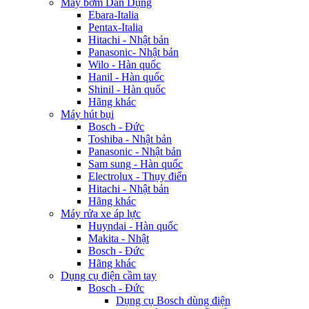
Máy bơm Dân Dụng
Ebara-Italia
Pentax-Italia
Hitachi - Nhật bản
Panasonic- Nhật bản
Wilo - Hàn quốc
Hanil - Hàn quốc
Shinil - Hàn quốc
Hãng khác
Máy hút bụi
Bosch - Đức
Toshiba - Nhật bản
Panasonic - Nhật bản
Sam sung - Hàn quốc
Electrolux - Thụy điển
Hitachi - Nhật bản
Hãng khác
Máy rửa xe áp lực
Huyndai - Hàn quốc
Makita - Nhật
Bosch - Đức
Hãng khác
Dụng cụ điện cầm tay
Bosch - Đức
Dụng cụ Bosch dùng điện