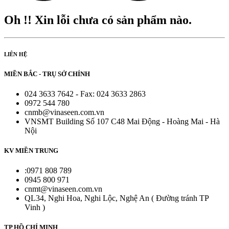
Oh !! Xin lỗi chưa có sản phẩm nào.
LIÊN HỆ
MIỀN BẮC - TRỤ SỞ CHÍNH
024 3633 7642 - Fax: 024 3633 2863
0972 544 780
cnmb@vinaseen.com.vn
VNSMT Building Số 107 C48 Mai Động - Hoàng Mai - Hà
Nội
KV MIỀN TRUNG
:0971 808 789
0945 800 971
cnmt@vinaseen.com.vn
QL34, Nghi Hoa, Nghi Lộc, Nghệ An ( Đường tránh TP
Vinh )
TP HỒ CHÍ MINH