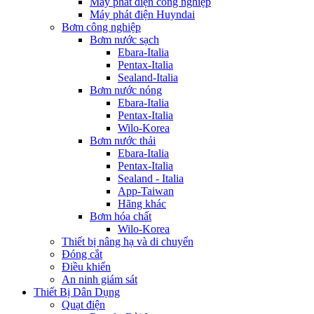
Máy phát điện công nghiệp
Máy phát điện Huyndai
Bơm công nghiệp
Bơm nước sạch
Ebara-Italia
Pentax-Italia
Sealand-Italia
Bơm nước nóng
Ebara-Italia
Pentax-Italia
Wilo-Korea
Bơm nước thải
Ebara-Italia
Pentax-Italia
Sealand - Italia
App-Taiwan
Hãng khác
Bơm hóa chất
Wilo-Korea
Thiết bị nâng hạ và di chuyển
Đóng cắt
Điều khiển
An ninh giám sát
Thiết Bị Dân Dụng
Quạt điện