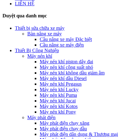
LIÊN HỆ
Duyệt qua danh mục
Thiết bị sửa chữa xe máy
Bàn nâng xe máy
Cầu nâng xe máy Đặc biệt
Cầu nâng xe máy điện
Thiết Bị Công Nghiệp
Máy nén khí
Máy nén khí piston dây đai
Máy nén khí công suất nhỏ
Máy nén khí không dầu giảm âm
Máy nén khí dầu Diesel
Máy nén khí Pegasus
Máy nén khí Lucky
Máy nén khí Puma
Máy nén khí Jucai
Máy nén khí Kotos
Máy nén khí Pony
Máy phát điện
Máy phát điện chạy xăng
Máy phát điện chạy dầu
Máy phát điện dân dụng & Thương mại