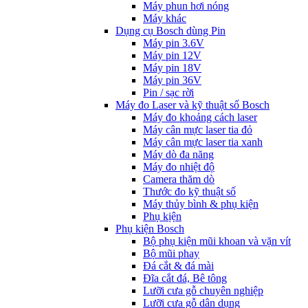
Máy phun hơi nóng
Máy khác
Dụng cụ Bosch dùng Pin
Máy pin 3.6V
Máy pin 12V
Máy pin 18V
Máy pin 36V
Pin / sạc rời
Máy đo Laser và kỹ thuật số Bosch
Máy đo khoảng cách laser
Máy cân mực laser tia đỏ
Máy cân mực laser tia xanh
Máy dò đa năng
Máy đo nhiệt độ
Camera thăm dò
Thước đo kỹ thuật số
Máy thủy bình & phụ kiện
Phụ kịện
Phụ kiện Bosch
Bộ phụ kiện mũi khoan và vặn vít
Bộ mũi phay
Đá cắt & đá mài
Đĩa cắt đá, Bê tông
Lưỡi cưa gỗ chuyên nghiệp
Lưỡi cưa gỗ dân dụng