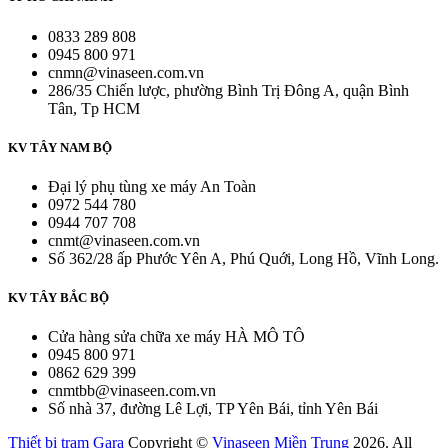
0833 289 808
0945 800 971
cnmn@vinaseen.com.vn
286/35 Chiến lược, phường Bình Trị Đông A, quận Bình
Tân, Tp HCM
KV TÂY NAM BỘ
Đại lý phụ tùng xe máy An Toàn
0972 544 780
0944 707 708
cnmt@vinaseen.com.vn
Số 362/28 ấp Phước Yên A, Phú Quới, Long Hồ, Vĩnh Long.
KV TÂY BẮC BỘ
Cửa hàng sửa chữa xe máy HÀ MÔ TÔ
0945 800 971
0862 629 399
cnmtbb@vinaseen.com.vn
Số nhà 37, đường Lê Lợi, TP Yên Bái, tỉnh Yên Bái
Thiết bị trạm Gara
Copyright ©
Vinaseen Miền Trung
2026. All