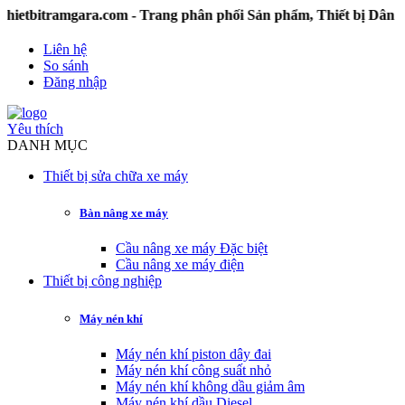
tramgara.com - Trang phân phối Sản phẩm, Thiết bị Dân dụn
Liên hệ
So sánh
Đăng nhập
Yêu thích
DANH MỤC
Thiết bị sửa chữa xe máy
Bàn nâng xe máy
Cầu nâng xe máy Đặc biệt
Cầu nâng xe máy điện
Thiết bị công nghiệp
Máy nén khí
Máy nén khí piston dây đai
Máy nén khí công suất nhỏ
Máy nén khí không dầu giảm âm
Máy nén khí dầu Diesel