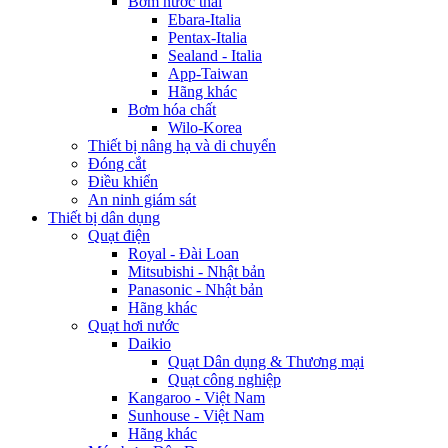
Bơm nước thải
Ebara-Italia
Pentax-Italia
Sealand - Italia
App-Taiwan
Hãng khác
Bơm hóa chất
Wilo-Korea
Thiết bị nâng hạ và di chuyển
Đóng cắt
Điều khiển
An ninh giám sát
Thiết bị dân dụng
Quạt điện
Royal - Đài Loan
Mitsubishi - Nhật bản
Panasonic - Nhật bản
Hãng khác
Quạt hơi nước
Daikio
Quạt Dân dụng & Thương mại
Quạt công nghiệp
Kangaroo - Việt Nam
Sunhouse - Việt Nam
Hãng khác