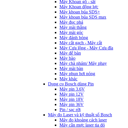
Máy Khoan gỗ - sắt
Máy Khoan động lực
Máy khoan búa SDS+
Máy khoan búa SDS max
Máy đục phá
Máy mài thẳng
Máy mài góc
Máy đánh bóng
Máy cắt gạch - Máy cắt
Máy Cưa lộng - Máy Cưa đĩa
Máy để bàn
Máy bào
Máy chà nhám/ Máy phay
Máy mài bàn
Máy phun hơi nóng
Máy khác
Dụng cụ Bosch dùng Pin
Máy pin 3.6V
Máy pin 12V
Máy pin 18V
Máy pin 36V
Pin / sạc rời
Máy đo Laser và kỹ thuật số Bosch
Máy đo khoảng cách laser
Máy cân mực laser tia đỏ