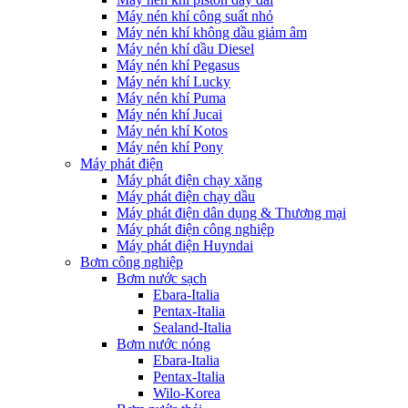
Máy nén khí công suất nhỏ
Máy nén khí không dầu giảm âm
Máy nén khí dầu Diesel
Máy nén khí Pegasus
Máy nén khí Lucky
Máy nén khí Puma
Máy nén khí Jucai
Máy nén khí Kotos
Máy nén khí Pony
Máy phát điện
Máy phát điện chạy xăng
Máy phát điện chạy dầu
Máy phát điện dân dụng & Thương mại
Máy phát điện công nghiệp
Máy phát điện Huyndai
Bơm công nghiệp
Bơm nước sạch
Ebara-Italia
Pentax-Italia
Sealand-Italia
Bơm nước nóng
Ebara-Italia
Pentax-Italia
Wilo-Korea