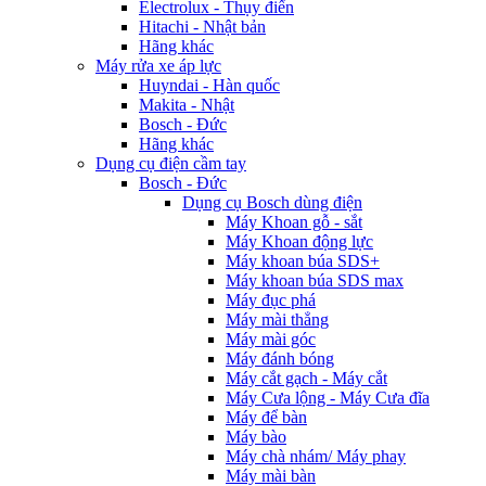
Electrolux - Thụy điển
Hitachi - Nhật bản
Hãng khác
Máy rửa xe áp lực
Huyndai - Hàn quốc
Makita - Nhật
Bosch - Đức
Hãng khác
Dụng cụ điện cầm tay
Bosch - Đức
Dụng cụ Bosch dùng điện
Máy Khoan gỗ - sắt
Máy Khoan động lực
Máy khoan búa SDS+
Máy khoan búa SDS max
Máy đục phá
Máy mài thẳng
Máy mài góc
Máy đánh bóng
Máy cắt gạch - Máy cắt
Máy Cưa lộng - Máy Cưa đĩa
Máy để bàn
Máy bào
Máy chà nhám/ Máy phay
Máy mài bàn