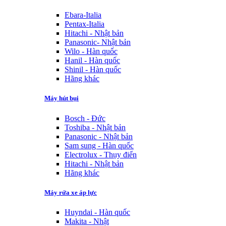
Ebara-Italia
Pentax-Italia
Hitachi - Nhật bản
Panasonic- Nhật bản
Wilo - Hàn quốc
Hanil - Hàn quốc
Shinil - Hàn quốc
Hãng khác
Máy hút bụi
Bosch - Đức
Toshiba - Nhật bản
Panasonic - Nhật bản
Sam sung - Hàn quốc
Electrolux - Thụy điển
Hitachi - Nhật bản
Hãng khác
Máy rửa xe áp lực
Huyndai - Hàn quốc
Makita - Nhật