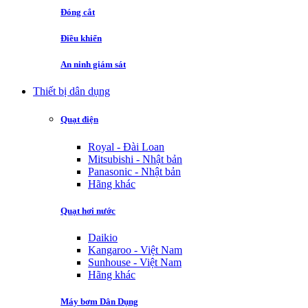
Đóng cắt
Điều khiển
An ninh giám sát
Thiết bị dân dụng
Quạt điện
Royal - Đài Loan
Mitsubishi - Nhật bản
Panasonic - Nhật bản
Hãng khác
Quạt hơi nước
Daikio
Kangaroo - Việt Nam
Sunhouse - Việt Nam
Hãng khác
Máy bơm Dân Dụng