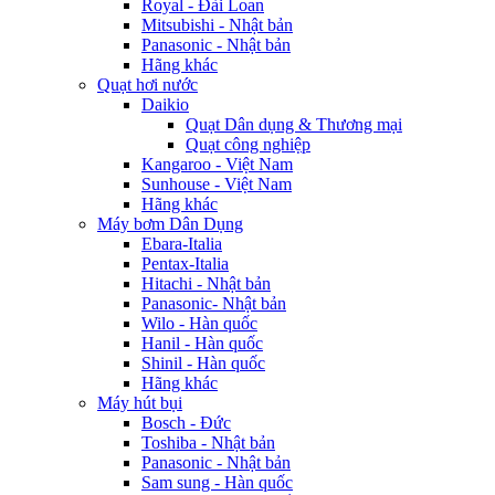
Royal - Đài Loan
Mitsubishi - Nhật bản
Panasonic - Nhật bản
Hãng khác
Quạt hơi nước
Daikio
Quạt Dân dụng & Thương mại
Quạt công nghiệp
Kangaroo - Việt Nam
Sunhouse - Việt Nam
Hãng khác
Máy bơm Dân Dụng
Ebara-Italia
Pentax-Italia
Hitachi - Nhật bản
Panasonic- Nhật bản
Wilo - Hàn quốc
Hanil - Hàn quốc
Shinil - Hàn quốc
Hãng khác
Máy hút bụi
Bosch - Đức
Toshiba - Nhật bản
Panasonic - Nhật bản
Sam sung - Hàn quốc