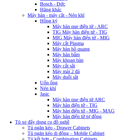
Bosch - Đức
Hãng khác
Máy hàn - máy cắt - Nén khí
Hồng ký
Máy hàn que điện tử - ARC
TIG Máy hàn điện tử - TIG
MIG Máy hàn điện tử - MIG
Máy cắt Plasma
Máy hàn hồ quang
Máy hàn bẩm
Máy khoan bàn
Máy cắt sắt
Máy mài 2 đá
Máy duỗi sắt
Uốn ống
Nén khí
Jasic
Máy hàn que điện tử ARC
Máy hàn điện tử - TIG
Máy hàn điện tử - MIG - MAG
Máy hàn điện tử tự động
Tủ xe đẩy dụng cụ đồ nghề
Tủ ngăn kéo - Drawer Cabinets
Tủ ngăn kéo di động – Mobile Cabinet
Tủ kết hợp - Combination Cabinets