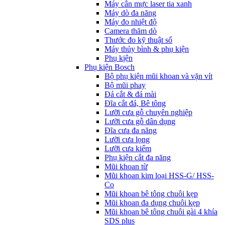
Máy cân mực laser tia xanh
Máy dò đa năng
Máy đo nhiệt độ
Camera thăm dò
Thước đo kỹ thuật số
Máy thủy bình & phụ kiện
Phụ kịện
Phụ kiện Bosch
Bộ phụ kiện mũi khoan và vặn vít
Bộ mũi phay
Đá cắt & đá mài
Đĩa cắt đá, Bê tông
Lưỡi cưa gỗ chuyên nghiệp
Lưỡi cưa gỗ dân dụng
Đĩa cưa đa năng
Lưỡi cưa lọng
Lưỡi cưa kiếm
Phụ kiện cắt đa năng
Mũi khoan từ
Mũi khoan kim loại HSS-G/ HSS-
Co
Mũi khoan bê tông chuôi kẹp
Mũi khoan đa dụng chuôi kẹp
Mũi khoan bê tông chuôi gài 4 khía
SDS plus