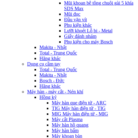
Mũi khoan bê tông chuôi gài 5 khía
SDS Max
Mũi đục
Đầu vặn vít
Phụ kiện khác
Lưỡi khoét Lỗ bi - Metal
Giấy đánh nhám
Phụ kiện cho máy Bosch
Makita - Nhật
Total - Trung Quốc
Hãng khác
Dụng cụ cầm tay
Total - Trung Quốc
Makita - Nhật
Bosch - Đức
Hãng khác
Máy hàn - máy cắt - Nén khí
Hồng ký
Máy hàn que điện tử - ARC
TIG Máy hàn điện tử - TIG
MIG Máy hàn điện tử - MIG
Máy cắt Plasma
Máy hàn hồ quang
Máy hàn bẩm
Máy khoan bàn