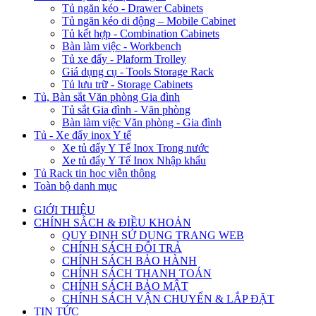
Tủ ngăn kéo - Drawer Cabinets
Tủ ngăn kéo di động – Mobile Cabinet
Tủ kết hợp - Combination Cabinets
Bàn làm việc - Workbench
Tủ xe đẩy - Plaform Trolley
Giá dụng cụ - Tools Storage Rack
Tủ lưu trữ - Storage Cabinets
Tủ, Bàn sắt Văn phòng Gia đình
Tủ sắt Gia đình - Văn phòng
Bàn làm việc Văn phòng - Gia đình
Tủ - Xe đẩy inox Y tế
Xe tủ đẩy Y Tế Inox Trong nước
Xe tủ đẩy Y Tế Inox Nhập khẩu
Tủ Rack tin học viễn thông
Toàn bộ danh mục
GIỚI THIỆU
CHÍNH SÁCH & ĐIỀU KHOẢN
QUY ĐỊNH SỬ DỤNG TRANG WEB
CHÍNH SÁCH ĐỔI TRẢ
CHÍNH SÁCH BẢO HÀNH
CHÍNH SÁCH THANH TOÁN
CHÍNH SÁCH BẢO MẬT
CHÍNH SÁCH VẬN CHUYỂN & LẮP ĐẶT
TIN TỨC