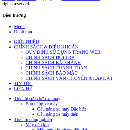
rights reserved.
Điều hướng
Menu
Danh mục
GIỚI THIỆU
CHÍNH SÁCH & ĐIỀU KHOẢN
QUY ĐỊNH SỬ DỤNG TRANG WEB
CHÍNH SÁCH ĐỔI TRẢ
CHÍNH SÁCH BẢO HÀNH
CHÍNH SÁCH THANH TOÁN
CHÍNH SÁCH BẢO MẬT
CHÍNH SÁCH VẬN CHUYỂN & LẮP ĐẶT
TIN TỨC
LIÊN HỆ
Thiết bị sửa chữa xe máy
Bàn nâng xe máy
Cầu nâng xe máy Đặc biệt
Cầu nâng xe máy điện
Thiết bị công nghiệp
Máy nén khí
Máy nén khí piston dây đai