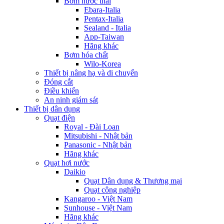
Bơm nước thải
Ebara-Italia
Pentax-Italia
Sealand - Italia
App-Taiwan
Hãng khác
Bơm hóa chất
Wilo-Korea
Thiết bị nâng hạ và di chuyển
Đóng cắt
Điều khiển
An ninh giám sát
Thiết bị dân dụng
Quạt điện
Royal - Đài Loan
Mitsubishi - Nhật bản
Panasonic - Nhật bản
Hãng khác
Quạt hơi nước
Daikio
Quạt Dân dụng & Thương mại
Quạt công nghiệp
Kangaroo - Việt Nam
Sunhouse - Việt Nam
Hãng khác