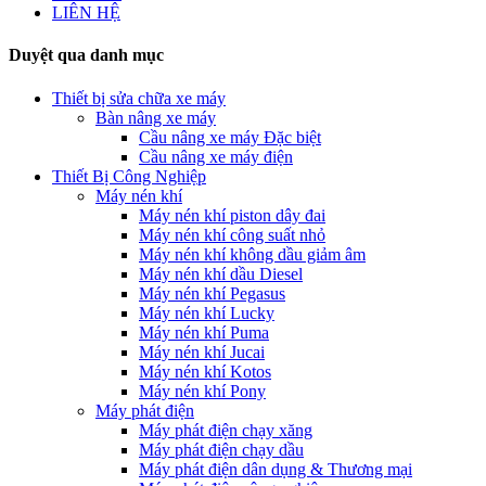
LIÊN HỆ
Duyệt qua danh mục
Thiết bị sửa chữa xe máy
Bàn nâng xe máy
Cầu nâng xe máy Đặc biệt
Cầu nâng xe máy điện
Thiết Bị Công Nghiệp
Máy nén khí
Máy nén khí piston dây đai
Máy nén khí công suất nhỏ
Máy nén khí không dầu giảm âm
Máy nén khí dầu Diesel
Máy nén khí Pegasus
Máy nén khí Lucky
Máy nén khí Puma
Máy nén khí Jucai
Máy nén khí Kotos
Máy nén khí Pony
Máy phát điện
Máy phát điện chạy xăng
Máy phát điện chạy dầu
Máy phát điện dân dụng & Thương mại