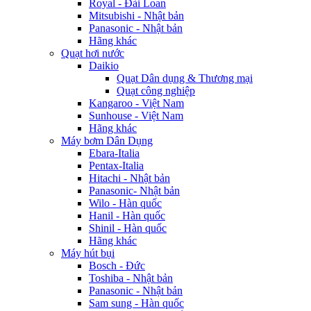
Royal - Đài Loan
Mitsubishi - Nhật bản
Panasonic - Nhật bản
Hãng khác
Quạt hơi nước
Daikio
Quạt Dân dụng & Thương mại
Quạt công nghiệp
Kangaroo - Việt Nam
Sunhouse - Việt Nam
Hãng khác
Máy bơm Dân Dụng
Ebara-Italia
Pentax-Italia
Hitachi - Nhật bản
Panasonic- Nhật bản
Wilo - Hàn quốc
Hanil - Hàn quốc
Shinil - Hàn quốc
Hãng khác
Máy hút bụi
Bosch - Đức
Toshiba - Nhật bản
Panasonic - Nhật bản
Sam sung - Hàn quốc