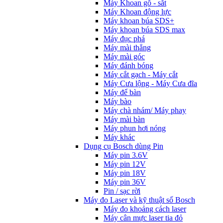
Máy Khoan gỗ - sắt
Máy Khoan động lực
Máy khoan búa SDS+
Máy khoan búa SDS max
Máy đục phá
Máy mài thẳng
Máy mài góc
Máy đánh bóng
Máy cắt gạch - Máy cắt
Máy Cưa lộng - Máy Cưa đĩa
Máy để bàn
Máy bào
Máy chà nhám/ Máy phay
Máy mài bàn
Máy phun hơi nóng
Máy khác
Dụng cụ Bosch dùng Pin
Máy pin 3.6V
Máy pin 12V
Máy pin 18V
Máy pin 36V
Pin / sạc rời
Máy đo Laser và kỹ thuật số Bosch
Máy đo khoảng cách laser
Máy cân mực laser tia đỏ