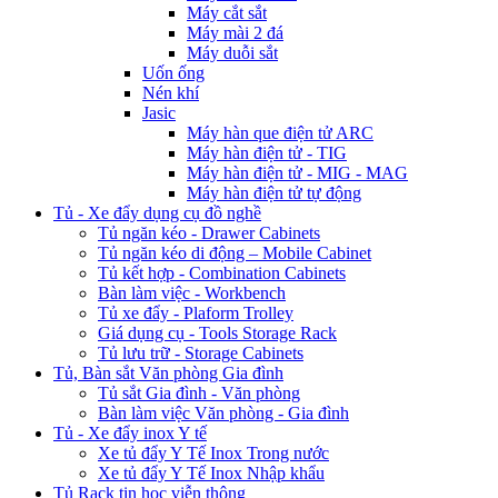
Máy cắt sắt
Máy mài 2 đá
Máy duỗi sắt
Uốn ống
Nén khí
Jasic
Máy hàn que điện tử ARC
Máy hàn điện tử - TIG
Máy hàn điện tử - MIG - MAG
Máy hàn điện tử tự động
Tủ - Xe đẩy dụng cụ đồ nghề
Tủ ngăn kéo - Drawer Cabinets
Tủ ngăn kéo di động – Mobile Cabinet
Tủ kết hợp - Combination Cabinets
Bàn làm việc - Workbench
Tủ xe đẩy - Plaform Trolley
Giá dụng cụ - Tools Storage Rack
Tủ lưu trữ - Storage Cabinets
Tủ, Bàn sắt Văn phòng Gia đình
Tủ sắt Gia đình - Văn phòng
Bàn làm việc Văn phòng - Gia đình
Tủ - Xe đẩy inox Y tế
Xe tủ đẩy Y Tế Inox Trong nước
Xe tủ đẩy Y Tế Inox Nhập khẩu
Tủ Rack tin học viễn thông