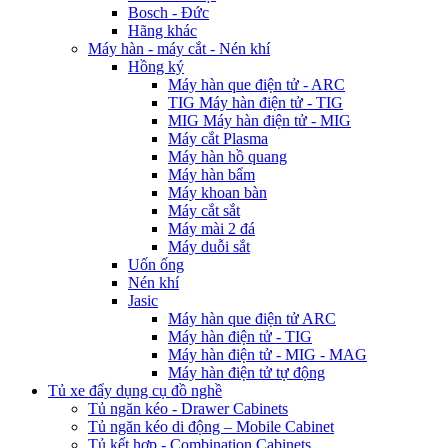
Bosch - Đức
Hãng khác
Máy hàn - máy cắt - Nén khí
Hồng ký
Máy hàn que điện tử - ARC
TIG Máy hàn điện tử - TIG
MIG Máy hàn điện tử - MIG
Máy cắt Plasma
Máy hàn hồ quang
Máy hàn bẩm
Máy khoan bàn
Máy cắt sắt
Máy mài 2 đá
Máy duỗi sắt
Uốn ống
Nén khí
Jasic
Máy hàn que điện tử ARC
Máy hàn điện tử - TIG
Máy hàn điện tử - MIG - MAG
Máy hàn điện tử tự động
Tủ xe đẩy dụng cụ đồ nghề
Tủ ngăn kéo - Drawer Cabinets
Tủ ngăn kéo di động – Mobile Cabinet
Tủ kết hợp - Combination Cabinets