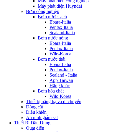
Máy phát điện công nghiệp
Máy phát điện Huyndai
Bơm công nghiệp
Bơm nước sạch
Ebara-Italia
Pentax-Italia
Sealand-Italia
Bơm nước nóng
Ebara-Italia
Pentax-Italia
Wilo-Korea
Bơm nước thải
Ebara-Italia
Pentax-Italia
Sealand - Italia
App-Taiwan
Hãng khác
Bơm hóa chất
Wilo-Korea
Thiết bị nâng hạ và di chuyển
Đóng cắt
Điều khiển
An ninh giám sát
Thiết Bị Dân Dụng
Quạt điện