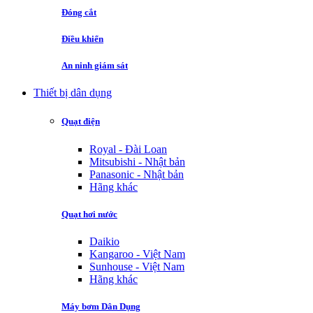
Đóng cắt
Điều khiển
An ninh giám sát
Thiết bị dân dụng
Quạt điện
Royal - Đài Loan
Mitsubishi - Nhật bản
Panasonic - Nhật bản
Hãng khác
Quạt hơi nước
Daikio
Kangaroo - Việt Nam
Sunhouse - Việt Nam
Hãng khác
Máy bơm Dân Dụng