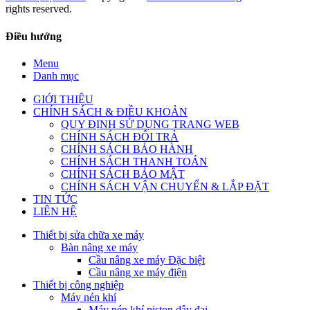
rights reserved.
Điều hướng
Menu
Danh mục
GIỚI THIỆU
CHÍNH SÁCH & ĐIỀU KHOẢN
QUY ĐỊNH SỬ DỤNG TRANG WEB
CHÍNH SÁCH ĐỔI TRẢ
CHÍNH SÁCH BẢO HÀNH
CHÍNH SÁCH THANH TOÁN
CHÍNH SÁCH BẢO MẬT
CHÍNH SÁCH VẬN CHUYỂN & LẮP ĐẶT
TIN TỨC
LIÊN HỆ
Thiết bị sửa chữa xe máy
Bàn nâng xe máy
Cầu nâng xe máy Đặc biệt
Cầu nâng xe máy điện
Thiết bị công nghiệp
Máy nén khí
Máy nén khí piston dây đai