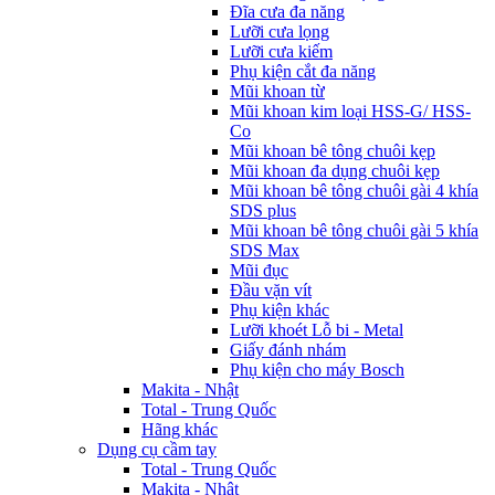
Đĩa cưa đa năng
Lưỡi cưa lọng
Lưỡi cưa kiếm
Phụ kiện cắt đa năng
Mũi khoan từ
Mũi khoan kim loại HSS-G/ HSS-
Co
Mũi khoan bê tông chuôi kẹp
Mũi khoan đa dụng chuôi kẹp
Mũi khoan bê tông chuôi gài 4 khía
SDS plus
Mũi khoan bê tông chuôi gài 5 khía
SDS Max
Mũi đục
Đầu vặn vít
Phụ kiện khác
Lưỡi khoét Lỗ bi - Metal
Giấy đánh nhám
Phụ kiện cho máy Bosch
Makita - Nhật
Total - Trung Quốc
Hãng khác
Dụng cụ cầm tay
Total - Trung Quốc
Makita - Nhật