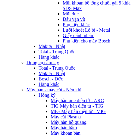
Mũi khoan bê tông chuôi gài 5 khía
SDS Max
Mũi đục
Đầu vặn vít
Phụ kiện khác
Lưỡi khoét Lỗ bi - Metal
Giấy đánh nhám
Phụ kiện cho máy Bosch
Makita - Nhật
Total - Trung Quốc
Hãng khác
Dụng cụ cầm tay
Total - Trung Quốc
Makita - Nhật
Bosch - Đức
Hãng khác
Máy hàn - máy cắt - Nén khí
Hồng ký
Máy hàn que điện tử - ARC
TIG Máy hàn điện tử - TIG
MIG Máy hàn điện tử - MIG
Máy cắt Plasma
Máy hàn hồ quang
Máy hàn bẩm
Máy khoan bàn