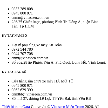
0833 289 808
0945 800 971
cnmn@vinaseen.com.vn
286/35 Chiến lược, phường Bình Trị Đông A, quận Bình
Tân, Tp HCM
KV TÂY NAM BỘ
Đại lý phụ tùng xe máy An Toàn
0972 544 780
0944 707 708
cnmt@vinaseen.com.vn
Số 362/28 ấp Phước Yên A, Phú Quới, Long Hồ, Vĩnh Long.
KV TÂY BẮC BỘ
Cửa hàng sửa chữa xe máy HÀ MÔ TÔ
0945 800 971
0862 629 399
cnmtbb@vinaseen.com.vn
Số nhà 37, đường Lê Lợi, TP Yên Bái, tỉnh Yên Bái
Thiết bị trạm Gara
Copyright ©
Vinaseen Miền Trung
2026. All