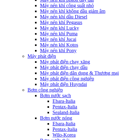
Máy nén khí công suất nhỏ
Máy nén khí không dầu giảm âm
Máy nén khí dầu Diesel
Máy nén khí Pegasus
Máy nén khí Lucky
Máy nén khí Puma
Máy nén khí Jucai
Máy nén khí Kotos
Máy nén khí Pony
Máy phát điện
Máy phát điện chạy xăng
Máy phát điện chạy dầu
Máy phát điện dân dụng & Thương mại
Máy phát điện công nghiệp
Máy phát điện Huyndai
Bơm công nghiệp
Bơm nước sạch
Ebara-Italia
Pentax-Italia
Sealand-Italia
Bơm nước nóng
Ebara-Italia
Pentax-Italia
Wilo-Korea