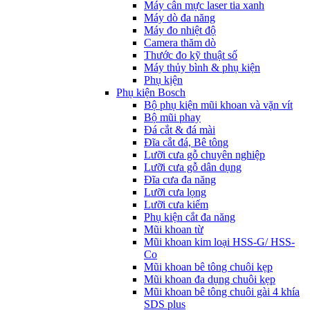
Máy cân mực laser tia xanh
Máy dò đa năng
Máy đo nhiệt độ
Camera thăm dò
Thước đo kỹ thuật số
Máy thủy bình & phụ kiện
Phụ kịện
Phụ kiện Bosch
Bộ phụ kiện mũi khoan và vặn vít
Bộ mũi phay
Đá cắt & đá mài
Đĩa cắt đá, Bê tông
Lưỡi cưa gỗ chuyên nghiệp
Lưỡi cưa gỗ dân dụng
Đĩa cưa đa năng
Lưỡi cưa lọng
Lưỡi cưa kiếm
Phụ kiện cắt đa năng
Mũi khoan từ
Mũi khoan kim loại HSS-G/ HSS-
Co
Mũi khoan bê tông chuôi kẹp
Mũi khoan đa dụng chuôi kẹp
Mũi khoan bê tông chuôi gài 4 khía
SDS plus