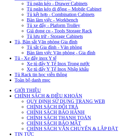
Tủ ngăn kéo - Drawer Cabinets
Tủ ngăn kéo di động – Mobile Cabinet
Tủ kết hợp - Combination Cabinets
Bàn làm việc - Workbench
Tủ xe đẩy - Plaform Trolley
Giá dụng cụ - Tools Storage Rack
Tủ lưu trữ - Storage Cabinets
Tủ, Bàn sắt Văn phòng Gia đình
Tủ sắt Gia đình - Văn phòng
Bàn làm việc Văn phòng - Gia đình
Tủ - Xe đẩy inox Y tế
Xe tủ đẩy Y Tế Inox Trong nước
Xe tủ đẩy Y Tế Inox Nhập khẩu
Tủ Rack tin học viễn thông
Toàn bộ danh mục
GIỚI THIỆU
CHÍNH SÁCH & ĐIỀU KHOẢN
QUY ĐỊNH SỬ DỤNG TRANG WEB
CHÍNH SÁCH ĐỔI TRẢ
CHÍNH SÁCH BẢO HÀNH
CHÍNH SÁCH THANH TOÁN
CHÍNH SÁCH BẢO MẬT
CHÍNH SÁCH VẬN CHUYỂN & LẮP ĐẶT
TIN TỨC