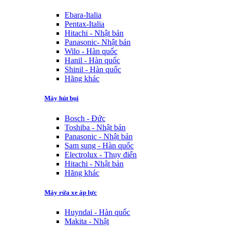
Ebara-Italia
Pentax-Italia
Hitachi - Nhật bản
Panasonic- Nhật bản
Wilo - Hàn quốc
Hanil - Hàn quốc
Shinil - Hàn quốc
Hãng khác
Máy hút bụi
Bosch - Đức
Toshiba - Nhật bản
Panasonic - Nhật bản
Sam sung - Hàn quốc
Electrolux - Thụy điển
Hitachi - Nhật bản
Hãng khác
Máy rửa xe áp lực
Huyndai - Hàn quốc
Makita - Nhật