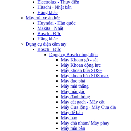
Electrolux - Thụy điển
Hitachi - Nhật bản
Hãng khác
Máy rửa xe áp lực
Huyndai - Hàn quốc
Makita - Nhật
Bosch - Đức
Hãng khác
Dụng cụ điện cầm tay
Bosch - Đức
Dụng cụ Bosch dùng điện
Máy Khoan gỗ - sắt
Máy Khoan động lực
Máy khoan búa SDS+
Máy khoan búa SDS max
Máy đục phá
Máy mài thẳng
Máy mài góc
Máy đánh bóng
Máy cắt gạch - Máy cắt
Máy Cưa lộng - Máy Cưa đĩa
Máy để bàn
Máy bào
Máy chà nhám/ Máy phay
Máy mài bàn