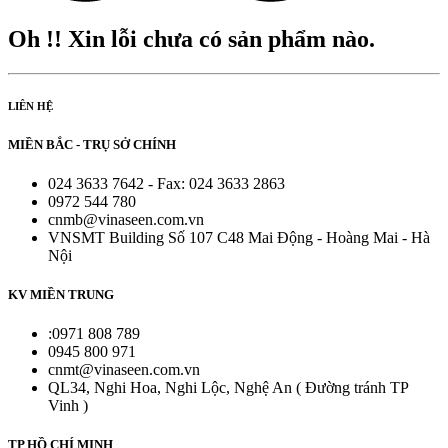
Oh !! Xin lỗi chưa có sản phẩm nào.
LIÊN HỆ
MIỀN BẮC - TRỤ SỞ CHÍNH
024 3633 7642 - Fax: 024 3633 2863
0972 544 780
cnmb@vinaseen.com.vn
VNSMT Building Số 107 C48 Mai Động - Hoàng Mai - Hà
Nội
KV MIỀN TRUNG
:0971 808 789
0945 800 971
cnmt@vinaseen.com.vn
QL34, Nghi Hoa, Nghi Lộc, Nghệ An ( Đường tránh TP
Vinh )
TP HỒ CHÍ MINH