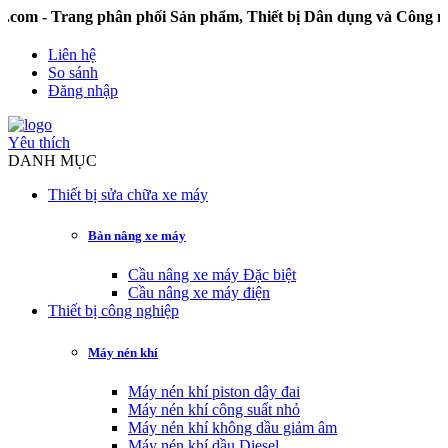
- Trang phân phối Sản phẩm, Thiết bị Dân dụng và Công nghi
Liên hệ
So sánh
Đăng nhập
Yêu thích
DANH MỤC
Thiết bị sửa chữa xe máy
Bàn nâng xe máy
Cầu nâng xe máy Đặc biệt
Cầu nâng xe máy điện
Thiết bị công nghiệp
Máy nén khí
Máy nén khí piston dây đai
Máy nén khí công suất nhỏ
Máy nén khí không dầu giảm âm
Máy nén khí dầu Diesel