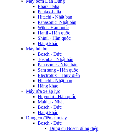
Máy bơm Dân Dụng
Ebara-Italia
Pentax-Italia
Hitachi - Nhật bản
Panasonic- Nhật bản
Wilo - Hàn quốc
Hanil - Hàn quốc
Shinil - Hàn quốc
Hãng khác
Máy hút bụi
Bosch - Đức
Toshiba - Nhật bản
Panasonic - Nhật bản
Sam sung - Hàn quốc
Electrolux - Thụy điển
Hitachi - Nhật bản
Hãng khác
Máy rửa xe áp lực
Huyndai - Hàn quốc
Makita - Nhật
Bosch - Đức
Hãng khác
Dụng cụ điện cầm tay
Bosch - Đức
Dụng cụ Bosch dùng điện