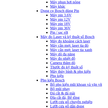
Máy phun hơi nóng
Máy khác
Dụng cụ Bosch dùng Pin
Máy pin 3.6V
Máy pin 12V
Máy pin 18V
Máy pin 36V
Pin / sạc rời
Máy đo Laser và kỹ thuật số Bosch
Máy đo khoảng cách laser
Máy cân mực laser tia đỏ
Máy cân mực laser tia xanh
Máy dò đa năng
Máy đo nhiệt độ
Camera thăm dò
Thước đo kỹ thuật số
Máy thủy bình & phụ kiện
Phụ kịện
Phụ kiện Bosch
Bộ phụ kiện mũi khoan và vặn vít
Bộ mũi phay
Đá cắt & đá mài
Đĩa cắt đá, Bê tông
Lưỡi cưa gỗ chuyên nghiệp
Lưỡi cưa gỗ dân dụng