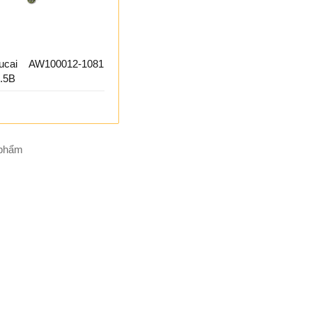
cai AW100012-1081
.5B
 phẩm