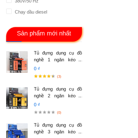
380V/50 Hz
Chạy dầu diesel
Sản phẩm mới nhất
Tủ đựng dụng cụ đồ
nghề 1 ngăn kéo 2
cánh, có vách treo
0 ₫
dụng cụ.
(3)
Tủ đựng dụng cụ đồ
nghề 2 ngăn kéo 2
cánh, có vách treo
0 ₫
dụng cụ.
(0)
Tủ đựng dụng cụ đồ
nghề 3 ngăn kéo 2