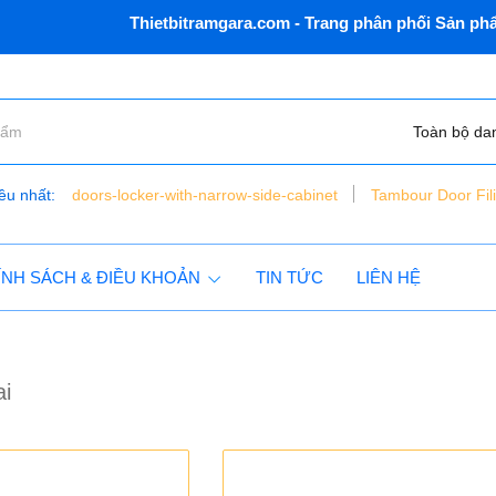
Thietbitramgara.com - Trang phân phối Sản phẩm, T
Toàn bộ da
ều nhất:
doors-locker-with-narrow-side-cabinet
Tambour Door Fil
bàn nâng xe máy điện thủy lực - đặt chìm - vns - lift150 - c
tủ dụng cụ 6 ngăn vnsmt6321r - mobile cabinet
ÍNH SÁCH & ĐIỀU KHOẢN
TIN TỨC
LIÊN HỆ
ai