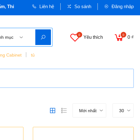
hiết bị Dân dụng và Công nghiệp - Cơ quan chủ quản: VINASEE
Liên hệ
So sánh
Đăng nhập
0
0
Yêu thích
0 ₫
nh mục
ing Cabinet
tủ
Mới nhất
30