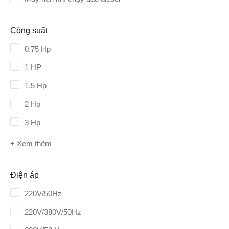
Công suất
0.75 Hp
1 HP
1.5 Hp
2 Hp
3 Hp
+ Xem thêm
Điện áp
220V/50Hz
220V/380V/50Hz