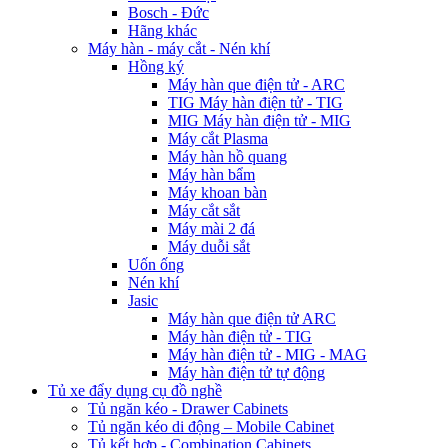
Bosch - Đức
Hãng khác
Máy hàn - máy cắt - Nén khí
Hồng ký
Máy hàn que điện tử - ARC
TIG Máy hàn điện tử - TIG
MIG Máy hàn điện tử - MIG
Máy cắt Plasma
Máy hàn hồ quang
Máy hàn bẩm
Máy khoan bàn
Máy cắt sắt
Máy mài 2 đá
Máy duỗi sắt
Uốn ống
Nén khí
Jasic
Máy hàn que điện tử ARC
Máy hàn điện tử - TIG
Máy hàn điện tử - MIG - MAG
Máy hàn điện tử tự động
Tủ xe đẩy dụng cụ đồ nghề
Tủ ngăn kéo - Drawer Cabinets
Tủ ngăn kéo di động – Mobile Cabinet
Tủ kết hợp - Combination Cabinets