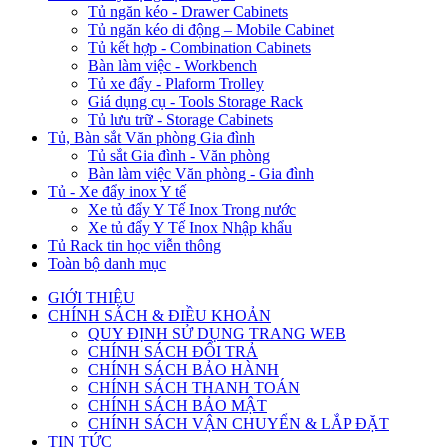
Tủ ngăn kéo - Drawer Cabinets
Tủ ngăn kéo di động – Mobile Cabinet
Tủ kết hợp - Combination Cabinets
Bàn làm việc - Workbench
Tủ xe đẩy - Plaform Trolley
Giá dụng cụ - Tools Storage Rack
Tủ lưu trữ - Storage Cabinets
Tủ, Bàn sắt Văn phòng Gia đình
Tủ sắt Gia đình - Văn phòng
Bàn làm việc Văn phòng - Gia đình
Tủ - Xe đẩy inox Y tế
Xe tủ đẩy Y Tế Inox Trong nước
Xe tủ đẩy Y Tế Inox Nhập khẩu
Tủ Rack tin học viễn thông
Toàn bộ danh mục
GIỚI THIỆU
CHÍNH SÁCH & ĐIỀU KHOẢN
QUY ĐỊNH SỬ DỤNG TRANG WEB
CHÍNH SÁCH ĐỔI TRẢ
CHÍNH SÁCH BẢO HÀNH
CHÍNH SÁCH THANH TOÁN
CHÍNH SÁCH BẢO MẬT
CHÍNH SÁCH VẬN CHUYỂN & LẮP ĐẶT
TIN TỨC