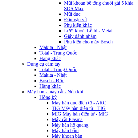
Mũi khoan bê tông chuôi gài 5 khía
SDS Max
Mũi đục
Đầu vặn vít
Phụ kiện khác
Lưỡi khoét Lỗ bi - Metal
Giấy đánh nhám
Phụ kiện cho máy Bosch
Makita - Nhật
Total - Trung Quốc
Hãng khác
Dụng cụ cầm tay
Total - Trung Quốc
Makita - Nhật
Bosch - Đức
Hãng khác
Máy hàn - máy cắt - Nén khí
Hồng ký
Máy hàn que điện tử - ARC
TIG Máy hàn điện tử - TIG
MIG Máy hàn điện tử - MIG
Máy cắt Plasma
Máy hàn hồ quang
Máy hàn bẩm
Máy khoan bàn