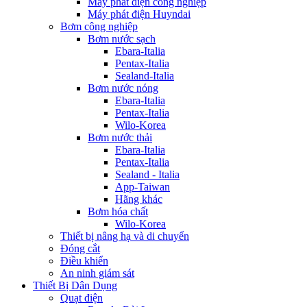
Máy phát điện công nghiệp
Máy phát điện Huyndai
Bơm công nghiệp
Bơm nước sạch
Ebara-Italia
Pentax-Italia
Sealand-Italia
Bơm nước nóng
Ebara-Italia
Pentax-Italia
Wilo-Korea
Bơm nước thải
Ebara-Italia
Pentax-Italia
Sealand - Italia
App-Taiwan
Hãng khác
Bơm hóa chất
Wilo-Korea
Thiết bị nâng hạ và di chuyển
Đóng cắt
Điều khiển
An ninh giám sát
Thiết Bị Dân Dụng
Quạt điện