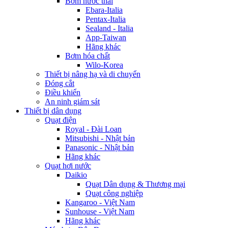
Bơm nước thải
Ebara-Italia
Pentax-Italia
Sealand - Italia
App-Taiwan
Hãng khác
Bơm hóa chất
Wilo-Korea
Thiết bị nâng hạ và di chuyển
Đóng cắt
Điều khiển
An ninh giám sát
Thiết bị dân dụng
Quạt điện
Royal - Đài Loan
Mitsubishi - Nhật bản
Panasonic - Nhật bản
Hãng khác
Quạt hơi nước
Daikio
Quạt Dân dụng & Thương mại
Quạt công nghiệp
Kangaroo - Việt Nam
Sunhouse - Việt Nam
Hãng khác