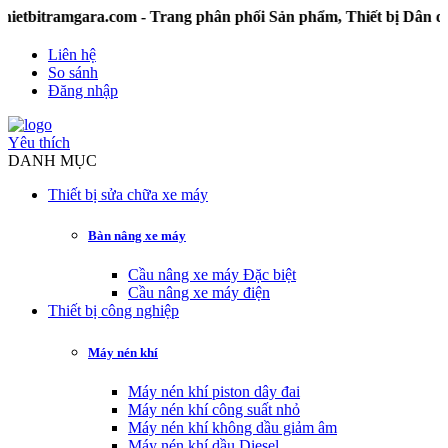
tramgara.com - Trang phân phối Sản phẩm, Thiết bị Dân dụng
Liên hệ
So sánh
Đăng nhập
Yêu thích
DANH MỤC
Thiết bị sửa chữa xe máy
Bàn nâng xe máy
Cầu nâng xe máy Đặc biệt
Cầu nâng xe máy điện
Thiết bị công nghiệp
Máy nén khí
Máy nén khí piston dây đai
Máy nén khí công suất nhỏ
Máy nén khí không dầu giảm âm
Máy nén khí dầu Diesel