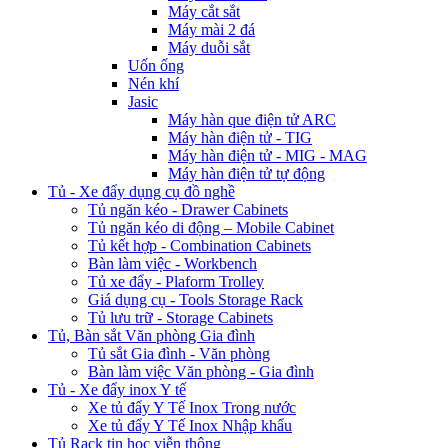
Máy cắt sắt
Máy mài 2 đá
Máy duỗi sắt
Uốn ống
Nén khí
Jasic
Máy hàn que điện tử ARC
Máy hàn điện tử - TIG
Máy hàn điện tử - MIG - MAG
Máy hàn điện tử tự động
Tủ - Xe đẩy dụng cụ đồ nghề
Tủ ngăn kéo - Drawer Cabinets
Tủ ngăn kéo di động – Mobile Cabinet
Tủ kết hợp - Combination Cabinets
Bàn làm việc - Workbench
Tủ xe đẩy - Plaform Trolley
Giá dụng cụ - Tools Storage Rack
Tủ lưu trữ - Storage Cabinets
Tủ, Bàn sắt Văn phòng Gia đình
Tủ sắt Gia đình - Văn phòng
Bàn làm việc Văn phòng - Gia đình
Tủ - Xe đẩy inox Y tế
Xe tủ đẩy Y Tế Inox Trong nước
Xe tủ đẩy Y Tế Inox Nhập khẩu
Tủ Rack tin học viễn thông