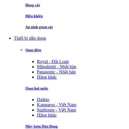
Đóng cắt
Điều khiển
An ninh giám sát
Thiết bị dân dụng
Quạt điện
Royal - Đài Loan
Mitsubishi - Nhật bản
Panasonic - Nhật bản
Hãng khác
Quạt hơi nước
Daikio
Kangaroo - Việt Nam
Sunhouse - Việt Nam
Hãng khác
Máy bơm Dân Dụng