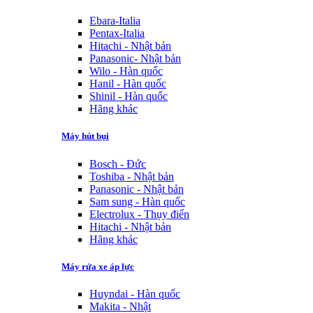
Ebara-Italia
Pentax-Italia
Hitachi - Nhật bản
Panasonic- Nhật bản
Wilo - Hàn quốc
Hanil - Hàn quốc
Shinil - Hàn quốc
Hãng khác
Máy hút bụi
Bosch - Đức
Toshiba - Nhật bản
Panasonic - Nhật bản
Sam sung - Hàn quốc
Electrolux - Thụy điển
Hitachi - Nhật bản
Hãng khác
Máy rửa xe áp lực
Huyndai - Hàn quốc
Makita - Nhật