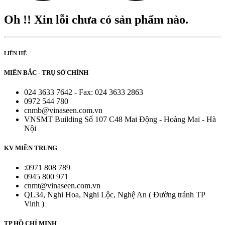
Oh !! Xin lỗi chưa có sản phẩm nào.
LIÊN HỆ
MIỀN BẮC - TRỤ SỞ CHÍNH
024 3633 7642 - Fax: 024 3633 2863
0972 544 780
cnmb@vinaseen.com.vn
VNSMT Building Số 107 C48 Mai Động - Hoàng Mai - Hà
Nội
KV MIỀN TRUNG
:0971 808 789
0945 800 971
cnmt@vinaseen.com.vn
QL34, Nghi Hoa, Nghi Lộc, Nghệ An ( Đường tránh TP
Vinh )
TP HỒ CHÍ MINH