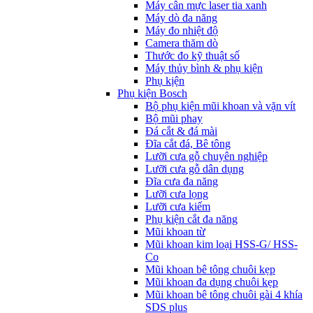
Máy cân mực laser tia xanh
Máy dò đa năng
Máy đo nhiệt độ
Camera thăm dò
Thước đo kỹ thuật số
Máy thủy bình & phụ kiện
Phụ kịện
Phụ kiện Bosch
Bộ phụ kiện mũi khoan và vặn vít
Bộ mũi phay
Đá cắt & đá mài
Đĩa cắt đá, Bê tông
Lưỡi cưa gỗ chuyên nghiệp
Lưỡi cưa gỗ dân dụng
Đĩa cưa đa năng
Lưỡi cưa lọng
Lưỡi cưa kiếm
Phụ kiện cắt đa năng
Mũi khoan từ
Mũi khoan kim loại HSS-G/ HSS-
Co
Mũi khoan bê tông chuôi kẹp
Mũi khoan đa dụng chuôi kẹp
Mũi khoan bê tông chuôi gài 4 khía
SDS plus