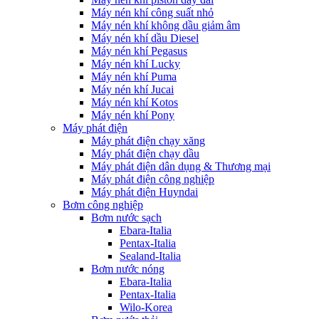
Máy nén khí công suất nhỏ
Máy nén khí không dầu giảm âm
Máy nén khí dầu Diesel
Máy nén khí Pegasus
Máy nén khí Lucky
Máy nén khí Puma
Máy nén khí Jucai
Máy nén khí Kotos
Máy nén khí Pony
Máy phát điện
Máy phát điện chạy xăng
Máy phát điện chạy dầu
Máy phát điện dân dụng & Thương mại
Máy phát điện công nghiệp
Máy phát điện Huyndai
Bơm công nghiệp
Bơm nước sạch
Ebara-Italia
Pentax-Italia
Sealand-Italia
Bơm nước nóng
Ebara-Italia
Pentax-Italia
Wilo-Korea