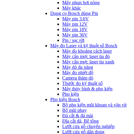
Máy phun hơi nóng
Máy khác
Dụng cụ Bosch dùng Pin
Máy pin 3.6V
Máy pin 12V
Máy pin 18V
Máy pin 36V
Pin / sạc rời
Máy đo Laser và kỹ thuật số Bosch
Máy đo khoảng cách laser
Máy cân mực laser tia đỏ
Máy cân mực laser tia xanh
Máy dò đa năng
Máy đo nhiệt độ
Camera thăm dò
Thước đo kỹ thuật số
Máy thủy bình & phụ kiện
Phụ kịện
Phụ kiện Bosch
Bộ phụ kiện mũi khoan và vặn vít
Bộ mũi phay
Đá cắt & đá mài
Đĩa cắt đá, Bê tông
Lưỡi cưa gỗ chuyên nghiệp
Lưỡi cưa gỗ dân dụng