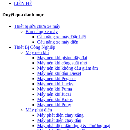
LIÊN HỆ
Duyệt qua danh mục
Thiết bị sửa chữa xe máy
Bàn nâng xe máy
Cầu nâng xe máy Đặc biệt
Cầu nâng xe máy điện
Thiết Bị Công Nghiệp
Máy nén khí
Máy nén khí piston dây đai
Máy nén khí công suất nhỏ
Máy nén khí không dầu giảm âm
Máy nén khí dầu Diesel
Máy nén khí Pegasus
Máy nén khí Lucky
Máy nén khí Puma
Máy nén khí Jucai
Máy nén khí Kotos
Máy nén khí Pony
Máy phát điện
Máy phát điện chạy xăng
Máy phát điện chạy dầu
Máy phát điện dân dụng & Thương mại