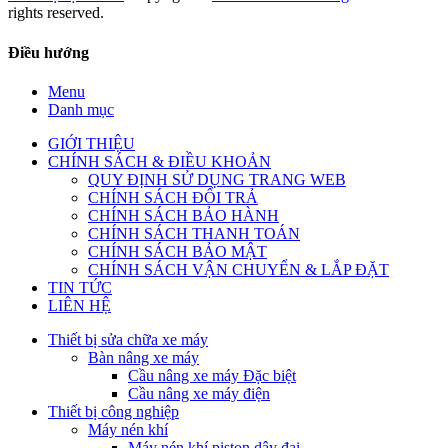
rights reserved.
Điều hướng
Menu
Danh mục
GIỚI THIỆU
CHÍNH SÁCH & ĐIỀU KHOẢN
QUY ĐỊNH SỬ DỤNG TRANG WEB
CHÍNH SÁCH ĐỔI TRẢ
CHÍNH SÁCH BẢO HÀNH
CHÍNH SÁCH THANH TOÁN
CHÍNH SÁCH BẢO MẬT
CHÍNH SÁCH VẬN CHUYỂN & LẮP ĐẶT
TIN TỨC
LIÊN HỆ
Thiết bị sửa chữa xe máy
Bàn nâng xe máy
Cầu nâng xe máy Đặc biệt
Cầu nâng xe máy điện
Thiết bị công nghiệp
Máy nén khí
Máy nén khí piston dây đai