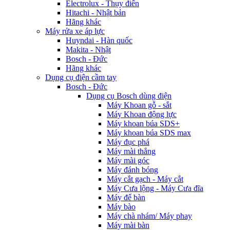
Electrolux - Thụy điển
Hitachi - Nhật bản
Hãng khác
Máy rửa xe áp lực
Huyndai - Hàn quốc
Makita - Nhật
Bosch - Đức
Hãng khác
Dụng cụ điện cầm tay
Bosch - Đức
Dụng cụ Bosch dùng điện
Máy Khoan gỗ - sắt
Máy Khoan động lực
Máy khoan búa SDS+
Máy khoan búa SDS max
Máy đục phá
Máy mài thẳng
Máy mài góc
Máy đánh bóng
Máy cắt gạch - Máy cắt
Máy Cưa lộng - Máy Cưa đĩa
Máy để bàn
Máy bào
Máy chà nhám/ Máy phay
Máy mài bàn