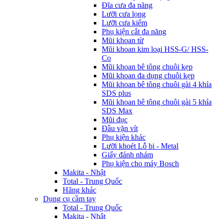
Đĩa cưa đa năng
Lưỡi cưa lọng
Lưỡi cưa kiếm
Phụ kiện cắt đa năng
Mũi khoan từ
Mũi khoan kim loại HSS-G/ HSS-
Co
Mũi khoan bê tông chuôi kẹp
Mũi khoan đa dụng chuôi kẹp
Mũi khoan bê tông chuôi gài 4 khía
SDS plus
Mũi khoan bê tông chuôi gài 5 khía
SDS Max
Mũi đục
Đầu vặn vít
Phụ kiện khác
Lưỡi khoét Lỗ bi - Metal
Giấy đánh nhám
Phụ kiện cho máy Bosch
Makita - Nhật
Total - Trung Quốc
Hãng khác
Dụng cụ cầm tay
Total - Trung Quốc
Makita - Nhật