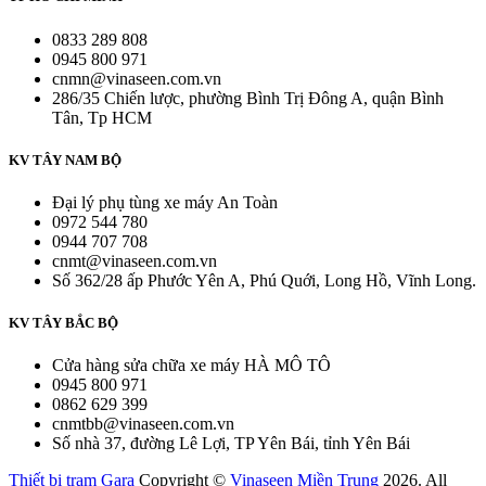
0833 289 808
0945 800 971
cnmn@vinaseen.com.vn
286/35 Chiến lược, phường Bình Trị Đông A, quận Bình
Tân, Tp HCM
KV TÂY NAM BỘ
Đại lý phụ tùng xe máy An Toàn
0972 544 780
0944 707 708
cnmt@vinaseen.com.vn
Số 362/28 ấp Phước Yên A, Phú Quới, Long Hồ, Vĩnh Long.
KV TÂY BẮC BỘ
Cửa hàng sửa chữa xe máy HÀ MÔ TÔ
0945 800 971
0862 629 399
cnmtbb@vinaseen.com.vn
Số nhà 37, đường Lê Lợi, TP Yên Bái, tỉnh Yên Bái
Thiết bị trạm Gara
Copyright ©
Vinaseen Miền Trung
2026. All