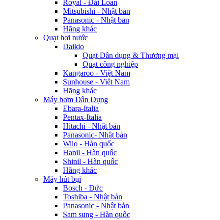
Royal - Đài Loan
Mitsubishi - Nhật bản
Panasonic - Nhật bản
Hãng khác
Quạt hơi nước
Daikio
Quạt Dân dụng & Thương mại
Quạt công nghiệp
Kangaroo - Việt Nam
Sunhouse - Việt Nam
Hãng khác
Máy bơm Dân Dụng
Ebara-Italia
Pentax-Italia
Hitachi - Nhật bản
Panasonic- Nhật bản
Wilo - Hàn quốc
Hanil - Hàn quốc
Shinil - Hàn quốc
Hãng khác
Máy hút bụi
Bosch - Đức
Toshiba - Nhật bản
Panasonic - Nhật bản
Sam sung - Hàn quốc