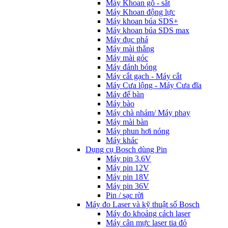
Máy Khoan gỗ - sắt
Máy Khoan động lực
Máy khoan búa SDS+
Máy khoan búa SDS max
Máy đục phá
Máy mài thẳng
Máy mài góc
Máy đánh bóng
Máy cắt gạch - Máy cắt
Máy Cưa lộng - Máy Cưa đĩa
Máy để bàn
Máy bào
Máy chà nhám/ Máy phay
Máy mài bàn
Máy phun hơi nóng
Máy khác
Dụng cụ Bosch dùng Pin
Máy pin 3.6V
Máy pin 12V
Máy pin 18V
Máy pin 36V
Pin / sạc rời
Máy đo Laser và kỹ thuật số Bosch
Máy đo khoảng cách laser
Máy cân mực laser tia đỏ