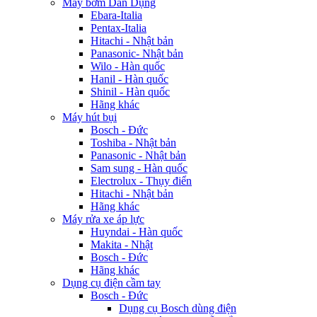
Máy bơm Dân Dụng
Ebara-Italia
Pentax-Italia
Hitachi - Nhật bản
Panasonic- Nhật bản
Wilo - Hàn quốc
Hanil - Hàn quốc
Shinil - Hàn quốc
Hãng khác
Máy hút bụi
Bosch - Đức
Toshiba - Nhật bản
Panasonic - Nhật bản
Sam sung - Hàn quốc
Electrolux - Thụy điển
Hitachi - Nhật bản
Hãng khác
Máy rửa xe áp lực
Huyndai - Hàn quốc
Makita - Nhật
Bosch - Đức
Hãng khác
Dụng cụ điện cầm tay
Bosch - Đức
Dụng cụ Bosch dùng điện