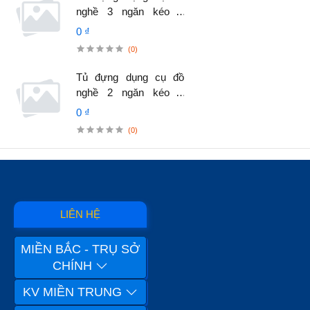
nghề 3 ngăn kéo 2
cánh, đặt cố định.
0 ₫
(0)
Tủ đựng dụng cụ đồ
nghề 2 ngăn kéo 2
cánh, đặt cố định.
0 ₫
(0)
LIÊN HỆ
MIỀN BẮC - TRỤ SỞ
CHÍNH
KV MIỀN TRUNG