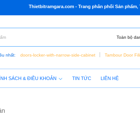
Thietbitramgara.com - Trang phân phối Sản phẩm, Th
Toàn bộ da
ều nhất:
doors-locker-with-narrow-side-cabinet
Tambour Door Fil
bàn nâng xe máy điện thủy lực - đặt chìm - vns - lift150 - c
tủ dụng cụ 6 ngăn vnsmt6321r - mobile cabinet
ÍNH SÁCH & ĐIỀU KHOẢN
TIN TỨC
LIÊN HỆ
ản