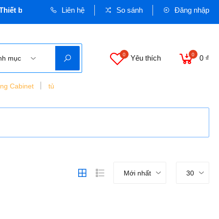
iết bị Dân dụng và Công nghiệp - Cơ quan chủ quản: VINASEEN
Liên hệ
So sánh
Đăng nhập
0
0
Yêu thích
0 ₫
nh mục
ing Cabinet
tủ
Mới nhất
30