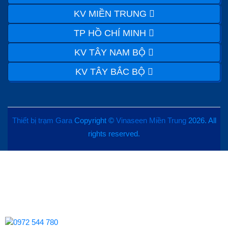
KV MIỀN TRUNG
TP HỒ CHÍ MINH
KV TÂY NAM BỘ
KV TÂY BẮC BỘ
Thiết bị trạm Gara
Copyright ©
Vinaseen Miền Trung
2026. All
rights reserved.