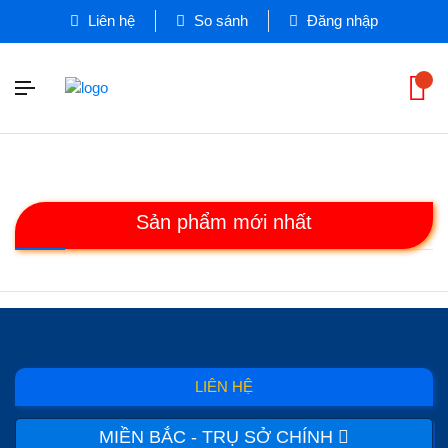
Liên hệ
So sánh
Đăng nhập
Sản phẩm mới nhất
LIÊN HỆ
MIỀN BẮC - TRỤ SỞ CHÍNH