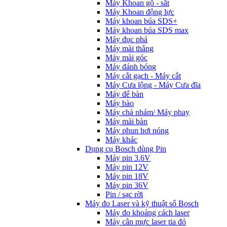
Máy Khoan gỗ - sắt
Máy Khoan động lực
Máy khoan búa SDS+
Máy khoan búa SDS max
Máy đục phá
Máy mài thẳng
Máy mài góc
Máy đánh bóng
Máy cắt gạch - Máy cắt
Máy Cưa lộng - Máy Cưa đĩa
Máy để bàn
Máy bào
Máy chà nhám/ Máy phay
Máy mài bàn
Máy phun hơi nóng
Máy khác
Dụng cụ Bosch dùng Pin
Máy pin 3.6V
Máy pin 12V
Máy pin 18V
Máy pin 36V
Pin / sạc rời
Máy đo Laser và kỹ thuật số Bosch
Máy đo khoảng cách laser
Máy cân mực laser tia đỏ