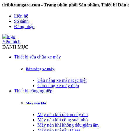
tramgara.com - Trang phân phối Sản phẩm, Thiết bị Dân dụng
Liên hệ
So sánh
Đăng nhập
Yêu thích
DANH MỤC
Thiết bị sửa chữa xe máy
Bàn nâng xe máy
Cầu nâng xe máy Đặc biệt
Cầu nâng xe máy điện
Thiết bị công nghiệp
Máy nén khí
Máy nén khí piston dây đai
Máy nén khí công suất nhỏ
Máy nén khí không dầu giảm âm
Máy nén khí dầu Diesel