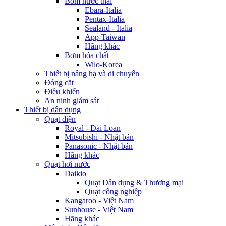
Bơm nước thải
Ebara-Italia
Pentax-Italia
Sealand - Italia
App-Taiwan
Hãng khác
Bơm hóa chất
Wilo-Korea
Thiết bị nâng hạ và di chuyển
Đóng cắt
Điều khiển
An ninh giám sát
Thiết bị dân dụng
Quạt điện
Royal - Đài Loan
Mitsubishi - Nhật bản
Panasonic - Nhật bản
Hãng khác
Quạt hơi nước
Daikio
Quạt Dân dụng & Thương mại
Quạt công nghiệp
Kangaroo - Việt Nam
Sunhouse - Việt Nam
Hãng khác