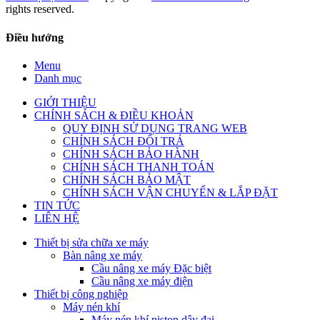
rights reserved.
Điều hướng
Menu
Danh mục
GIỚI THIỆU
CHÍNH SÁCH & ĐIỀU KHOẢN
QUY ĐỊNH SỬ DỤNG TRANG WEB
CHÍNH SÁCH ĐỔI TRẢ
CHÍNH SÁCH BẢO HÀNH
CHÍNH SÁCH THANH TOÁN
CHÍNH SÁCH BẢO MẬT
CHÍNH SÁCH VẬN CHUYỂN & LẮP ĐẶT
TIN TỨC
LIÊN HỆ
Thiết bị sửa chữa xe máy
Bàn nâng xe máy
Cầu nâng xe máy Đặc biệt
Cầu nâng xe máy điện
Thiết bị công nghiệp
Máy nén khí
Máy nén khí piston dây đai