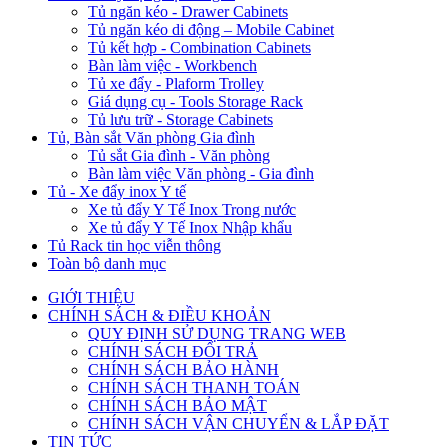
Tủ ngăn kéo - Drawer Cabinets
Tủ ngăn kéo di động – Mobile Cabinet
Tủ kết hợp - Combination Cabinets
Bàn làm việc - Workbench
Tủ xe đẩy - Plaform Trolley
Giá dụng cụ - Tools Storage Rack
Tủ lưu trữ - Storage Cabinets
Tủ, Bàn sắt Văn phòng Gia đình
Tủ sắt Gia đình - Văn phòng
Bàn làm việc Văn phòng - Gia đình
Tủ - Xe đẩy inox Y tế
Xe tủ đẩy Y Tế Inox Trong nước
Xe tủ đẩy Y Tế Inox Nhập khẩu
Tủ Rack tin học viễn thông
Toàn bộ danh mục
GIỚI THIỆU
CHÍNH SÁCH & ĐIỀU KHOẢN
QUY ĐỊNH SỬ DỤNG TRANG WEB
CHÍNH SÁCH ĐỔI TRẢ
CHÍNH SÁCH BẢO HÀNH
CHÍNH SÁCH THANH TOÁN
CHÍNH SÁCH BẢO MẬT
CHÍNH SÁCH VẬN CHUYỂN & LẮP ĐẶT
TIN TỨC