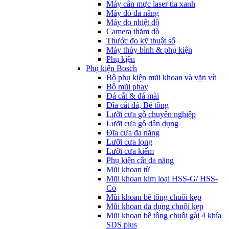
Máy cân mực laser tia xanh
Máy dò đa năng
Máy đo nhiệt độ
Camera thăm dò
Thước đo kỹ thuật số
Máy thủy bình & phụ kiện
Phụ kịện
Phụ kiện Bosch
Bộ phụ kiện mũi khoan và vặn vít
Bộ mũi phay
Đá cắt & đá mài
Đĩa cắt đá, Bê tông
Lưỡi cưa gỗ chuyên nghiệp
Lưỡi cưa gỗ dân dụng
Đĩa cưa đa năng
Lưỡi cưa lọng
Lưỡi cưa kiếm
Phụ kiện cắt đa năng
Mũi khoan từ
Mũi khoan kim loại HSS-G/ HSS-
Co
Mũi khoan bê tông chuôi kẹp
Mũi khoan đa dụng chuôi kẹp
Mũi khoan bê tông chuôi gài 4 khía
SDS plus