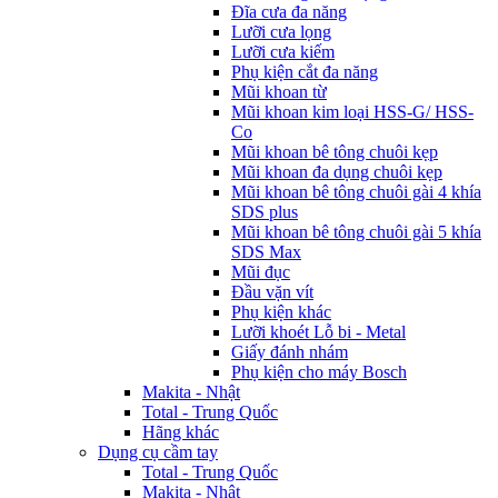
Đĩa cưa đa năng
Lưỡi cưa lọng
Lưỡi cưa kiếm
Phụ kiện cắt đa năng
Mũi khoan từ
Mũi khoan kim loại HSS-G/ HSS-
Co
Mũi khoan bê tông chuôi kẹp
Mũi khoan đa dụng chuôi kẹp
Mũi khoan bê tông chuôi gài 4 khía
SDS plus
Mũi khoan bê tông chuôi gài 5 khía
SDS Max
Mũi đục
Đầu vặn vít
Phụ kiện khác
Lưỡi khoét Lỗ bi - Metal
Giấy đánh nhám
Phụ kiện cho máy Bosch
Makita - Nhật
Total - Trung Quốc
Hãng khác
Dụng cụ cầm tay
Total - Trung Quốc
Makita - Nhật