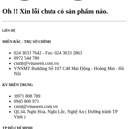
Oh !! Xin lỗi chưa có sản phẩm nào.
LIÊN HỆ
MIỀN BẮC - TRỤ SỞ CHÍNH
024 3633 7642 - Fax: 024 3633 2863
0972 544 780
cnmb@vinaseen.com.vn
VNSMT Building Số 107 C48 Mai Động - Hoàng Mai - Hà
Nội
KV MIỀN TRUNG
:0971 808 789
0945 800 971
cnmt@vinaseen.com.vn
QL34, Nghi Hoa, Nghi Lộc, Nghệ An ( Đường tránh TP
Vinh )
TP HỒ CHÍ MINH