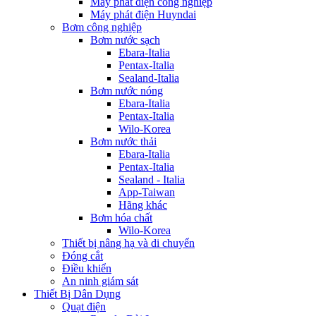
Máy phát điện công nghiệp
Máy phát điện Huyndai
Bơm công nghiệp
Bơm nước sạch
Ebara-Italia
Pentax-Italia
Sealand-Italia
Bơm nước nóng
Ebara-Italia
Pentax-Italia
Wilo-Korea
Bơm nước thải
Ebara-Italia
Pentax-Italia
Sealand - Italia
App-Taiwan
Hãng khác
Bơm hóa chất
Wilo-Korea
Thiết bị nâng hạ và di chuyển
Đóng cắt
Điều khiển
An ninh giám sát
Thiết Bị Dân Dụng
Quạt điện