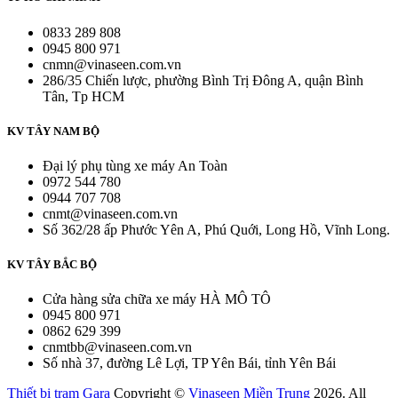
0833 289 808
0945 800 971
cnmn@vinaseen.com.vn
286/35 Chiến lược, phường Bình Trị Đông A, quận Bình
Tân, Tp HCM
KV TÂY NAM BỘ
Đại lý phụ tùng xe máy An Toàn
0972 544 780
0944 707 708
cnmt@vinaseen.com.vn
Số 362/28 ấp Phước Yên A, Phú Quới, Long Hồ, Vĩnh Long.
KV TÂY BẮC BỘ
Cửa hàng sửa chữa xe máy HÀ MÔ TÔ
0945 800 971
0862 629 399
cnmtbb@vinaseen.com.vn
Số nhà 37, đường Lê Lợi, TP Yên Bái, tỉnh Yên Bái
Thiết bị trạm Gara
Copyright ©
Vinaseen Miền Trung
2026. All