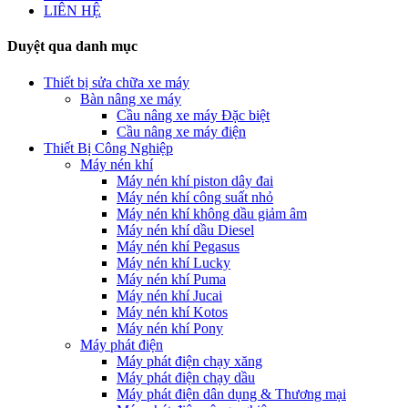
LIÊN HỆ
Duyệt qua danh mục
Thiết bị sửa chữa xe máy
Bàn nâng xe máy
Cầu nâng xe máy Đặc biệt
Cầu nâng xe máy điện
Thiết Bị Công Nghiệp
Máy nén khí
Máy nén khí piston dây đai
Máy nén khí công suất nhỏ
Máy nén khí không dầu giảm âm
Máy nén khí dầu Diesel
Máy nén khí Pegasus
Máy nén khí Lucky
Máy nén khí Puma
Máy nén khí Jucai
Máy nén khí Kotos
Máy nén khí Pony
Máy phát điện
Máy phát điện chạy xăng
Máy phát điện chạy dầu
Máy phát điện dân dụng & Thương mại