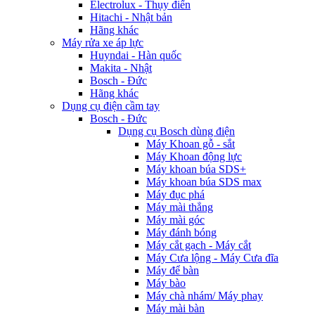
Electrolux - Thụy điển
Hitachi - Nhật bản
Hãng khác
Máy rửa xe áp lực
Huyndai - Hàn quốc
Makita - Nhật
Bosch - Đức
Hãng khác
Dụng cụ điện cầm tay
Bosch - Đức
Dụng cụ Bosch dùng điện
Máy Khoan gỗ - sắt
Máy Khoan động lực
Máy khoan búa SDS+
Máy khoan búa SDS max
Máy đục phá
Máy mài thẳng
Máy mài góc
Máy đánh bóng
Máy cắt gạch - Máy cắt
Máy Cưa lộng - Máy Cưa đĩa
Máy để bàn
Máy bào
Máy chà nhám/ Máy phay
Máy mài bàn