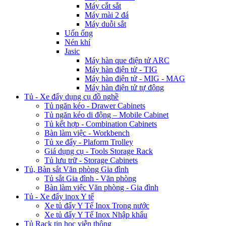
Máy cắt sắt
Máy mài 2 đá
Máy duỗi sắt
Uốn ống
Nén khí
Jasic
Máy hàn que điện tử ARC
Máy hàn điện tử - TIG
Máy hàn điện tử - MIG - MAG
Máy hàn điện tử tự động
Tủ - Xe đẩy dụng cụ đồ nghề
Tủ ngăn kéo - Drawer Cabinets
Tủ ngăn kéo di động – Mobile Cabinet
Tủ kết hợp - Combination Cabinets
Bàn làm việc - Workbench
Tủ xe đẩy - Plaform Trolley
Giá dụng cụ - Tools Storage Rack
Tủ lưu trữ - Storage Cabinets
Tủ, Bàn sắt Văn phòng Gia đình
Tủ sắt Gia đình - Văn phòng
Bàn làm việc Văn phòng - Gia đình
Tủ - Xe đẩy inox Y tế
Xe tủ đẩy Y Tế Inox Trong nước
Xe tủ đẩy Y Tế Inox Nhập khẩu
Tủ Rack tin học viễn thông