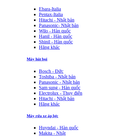
Ebara-Italia
Pentax-Italia
Hitachi - Nhật bản
Panasonic- Nhật bản
Wilo - Hàn quốc
Hanil - Hàn quốc
Shinil - Hàn quốc
Hãng khác
Máy hút bụi
Bosch - Đức
Toshiba - Nhật bản
Panasonic - Nhật bản
Sam sung - Hàn quốc
Electrolux - Thụy điển
Hitachi - Nhật bản
Hãng khác
Máy rửa xe áp lực
Huyndai - Hàn quốc
Makita - Nhật