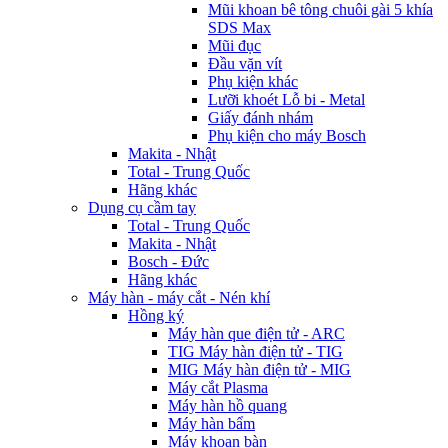
Mũi khoan bê tông chuôi gài 5 khía
SDS Max
Mũi đục
Đầu vặn vít
Phụ kiện khác
Lưỡi khoét Lỗ bi - Metal
Giấy đánh nhám
Phụ kiện cho máy Bosch
Makita - Nhật
Total - Trung Quốc
Hãng khác
Dụng cụ cầm tay
Total - Trung Quốc
Makita - Nhật
Bosch - Đức
Hãng khác
Máy hàn - máy cắt - Nén khí
Hồng ký
Máy hàn que điện tử - ARC
TIG Máy hàn điện tử - TIG
MIG Máy hàn điện tử - MIG
Máy cắt Plasma
Máy hàn hồ quang
Máy hàn bẩm
Máy khoan bàn