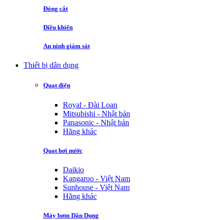
Đóng cắt
Điều khiển
An ninh giám sát
Thiết bị dân dụng
Quạt điện
Royal - Đài Loan
Mitsubishi - Nhật bản
Panasonic - Nhật bản
Hãng khác
Quạt hơi nước
Daikio
Kangaroo - Việt Nam
Sunhouse - Việt Nam
Hãng khác
Máy bơm Dân Dụng