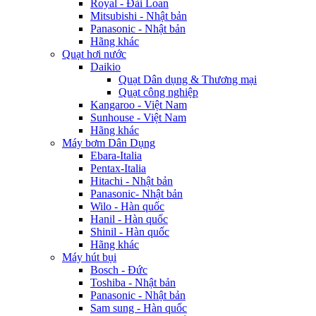
Royal - Đài Loan
Mitsubishi - Nhật bản
Panasonic - Nhật bản
Hãng khác
Quạt hơi nước
Daikio
Quạt Dân dụng & Thương mại
Quạt công nghiệp
Kangaroo - Việt Nam
Sunhouse - Việt Nam
Hãng khác
Máy bơm Dân Dụng
Ebara-Italia
Pentax-Italia
Hitachi - Nhật bản
Panasonic- Nhật bản
Wilo - Hàn quốc
Hanil - Hàn quốc
Shinil - Hàn quốc
Hãng khác
Máy hút bụi
Bosch - Đức
Toshiba - Nhật bản
Panasonic - Nhật bản
Sam sung - Hàn quốc