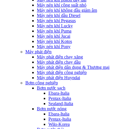
Máy nén khí công suất nhỏ
Máy nén khí không dầu giảm âm
Máy nén khí dầu Diesel
Máy nén khí Pegasus
Máy nén khí Lucky
Máy nén khí Puma
Máy nén khí Jucai
Máy nén khí Kotos
Máy nén khí Pony
Máy phát điện
Máy phát điện chạy xăng
Máy phát điện chạy dầu
Máy phát điện dân dụng & Thương mại
Máy phát điện công nghiệp
Máy phát điện Huyndai
Bơm công nghiệp
Bơm nước sạch
Ebara-Italia
Pentax-Italia
Sealand-Italia
Bơm nước nóng
Ebara-Italia
Pentax-Italia
Wilo-Korea