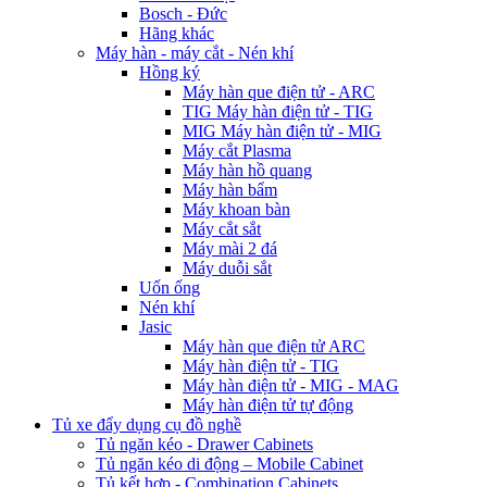
Bosch - Đức
Hãng khác
Máy hàn - máy cắt - Nén khí
Hồng ký
Máy hàn que điện tử - ARC
TIG Máy hàn điện tử - TIG
MIG Máy hàn điện tử - MIG
Máy cắt Plasma
Máy hàn hồ quang
Máy hàn bẩm
Máy khoan bàn
Máy cắt sắt
Máy mài 2 đá
Máy duỗi sắt
Uốn ống
Nén khí
Jasic
Máy hàn que điện tử ARC
Máy hàn điện tử - TIG
Máy hàn điện tử - MIG - MAG
Máy hàn điện tử tự động
Tủ xe đẩy dụng cụ đồ nghề
Tủ ngăn kéo - Drawer Cabinets
Tủ ngăn kéo di động – Mobile Cabinet
Tủ kết hợp - Combination Cabinets