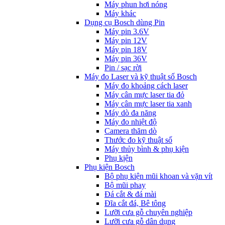
Máy phun hơi nóng
Máy khác
Dụng cụ Bosch dùng Pin
Máy pin 3.6V
Máy pin 12V
Máy pin 18V
Máy pin 36V
Pin / sạc rời
Máy đo Laser và kỹ thuật số Bosch
Máy đo khoảng cách laser
Máy cân mực laser tia đỏ
Máy cân mực laser tia xanh
Máy dò đa năng
Máy đo nhiệt độ
Camera thăm dò
Thước đo kỹ thuật số
Máy thủy bình & phụ kiện
Phụ kịện
Phụ kiện Bosch
Bộ phụ kiện mũi khoan và vặn vít
Bộ mũi phay
Đá cắt & đá mài
Đĩa cắt đá, Bê tông
Lưỡi cưa gỗ chuyên nghiệp
Lưỡi cưa gỗ dân dụng