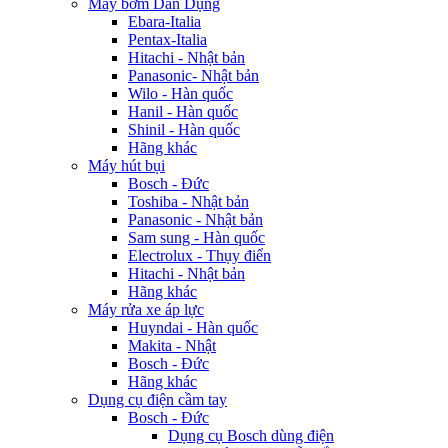
Máy bơm Dân Dụng
Ebara-Italia
Pentax-Italia
Hitachi - Nhật bản
Panasonic- Nhật bản
Wilo - Hàn quốc
Hanil - Hàn quốc
Shinil - Hàn quốc
Hãng khác
Máy hút bụi
Bosch - Đức
Toshiba - Nhật bản
Panasonic - Nhật bản
Sam sung - Hàn quốc
Electrolux - Thụy điển
Hitachi - Nhật bản
Hãng khác
Máy rửa xe áp lực
Huyndai - Hàn quốc
Makita - Nhật
Bosch - Đức
Hãng khác
Dụng cụ điện cầm tay
Bosch - Đức
Dụng cụ Bosch dùng điện