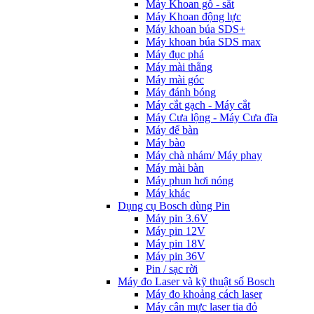
Máy Khoan gỗ - sắt
Máy Khoan động lực
Máy khoan búa SDS+
Máy khoan búa SDS max
Máy đục phá
Máy mài thẳng
Máy mài góc
Máy đánh bóng
Máy cắt gạch - Máy cắt
Máy Cưa lộng - Máy Cưa đĩa
Máy để bàn
Máy bào
Máy chà nhám/ Máy phay
Máy mài bàn
Máy phun hơi nóng
Máy khác
Dụng cụ Bosch dùng Pin
Máy pin 3.6V
Máy pin 12V
Máy pin 18V
Máy pin 36V
Pin / sạc rời
Máy đo Laser và kỹ thuật số Bosch
Máy đo khoảng cách laser
Máy cân mực laser tia đỏ