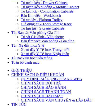
Tủ ngăn kéo - Drawer Cabinets
Tủ ngăn kéo di động – Mobile Cabinet
Tủ kết hợp - Combination Cabinets
Bàn làm việc - Workbench
Tủ xe đẩy - Plaform Trolley
Giá dụng cụ - Tools Storage Rack
Tủ lưu trữ - Storage Cabinets
Tủ, Bàn sắt Văn phòng Gia đình
Tủ sắt Gia đình - Văn phòng
Bàn làm việc Văn phòng - Gia đình
Tủ - Xe đẩy inox Y tế
Xe tủ đẩy Y Tế Inox Trong nước
Xe tủ đẩy Y Tế Inox Nhập khẩu
Tủ Rack tin học viễn thông
Toàn bộ danh mục
GIỚI THIỆU
CHÍNH SÁCH & ĐIỀU KHOẢN
QUY ĐỊNH SỬ DỤNG TRANG WEB
CHÍNH SÁCH ĐỔI TRẢ
CHÍNH SÁCH BẢO HÀNH
CHÍNH SÁCH THANH TOÁN
CHÍNH SÁCH BẢO MẬT
CHÍNH SÁCH VẬN CHUYỂN & LẮP ĐẶT
TIN TỨC