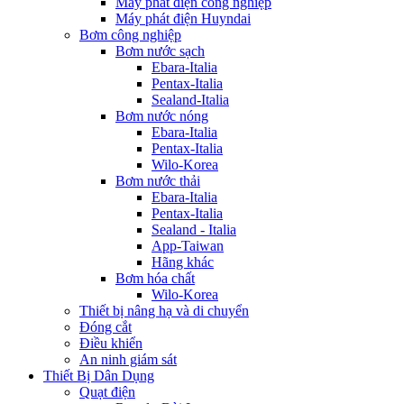
Máy phát điện công nghiệp
Máy phát điện Huyndai
Bơm công nghiệp
Bơm nước sạch
Ebara-Italia
Pentax-Italia
Sealand-Italia
Bơm nước nóng
Ebara-Italia
Pentax-Italia
Wilo-Korea
Bơm nước thải
Ebara-Italia
Pentax-Italia
Sealand - Italia
App-Taiwan
Hãng khác
Bơm hóa chất
Wilo-Korea
Thiết bị nâng hạ và di chuyển
Đóng cắt
Điều khiển
An ninh giám sát
Thiết Bị Dân Dụng
Quạt điện