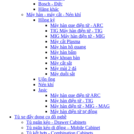
Bosch - Đức
Hãng khác
Máy hàn - máy cắt - Nén khí
Hồng ký
Máy hàn que điện tử - ARC
TIG Máy hàn điện tử - TIG
MIG Máy hàn điện tử - MIG
Máy cắt Plasma
Máy hàn hồ quang
Máy hàn bẩm
Máy khoan bàn
Máy cắt sắt
Máy mài 2 đá
Máy duỗi sắt
Uốn ống
Nén khí
Jasic
Máy hàn que điện tử ARC
Máy hàn điện tử - TIG
Máy hàn điện tử - MIG - MAG
Máy hàn điện tử tự động
Tủ xe đẩy dụng cụ đồ nghề
Tủ ngăn kéo - Drawer Cabinets
Tủ ngăn kéo di động – Mobile Cabinet
Tủ kết hợp - Combination Cabinets