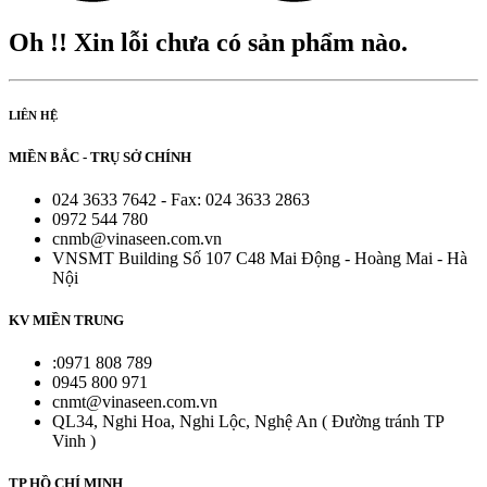
Oh !! Xin lỗi chưa có sản phẩm nào.
LIÊN HỆ
MIỀN BẮC - TRỤ SỞ CHÍNH
024 3633 7642 - Fax: 024 3633 2863
0972 544 780
cnmb@vinaseen.com.vn
VNSMT Building Số 107 C48 Mai Động - Hoàng Mai - Hà
Nội
KV MIỀN TRUNG
:0971 808 789
0945 800 971
cnmt@vinaseen.com.vn
QL34, Nghi Hoa, Nghi Lộc, Nghệ An ( Đường tránh TP
Vinh )
TP HỒ CHÍ MINH