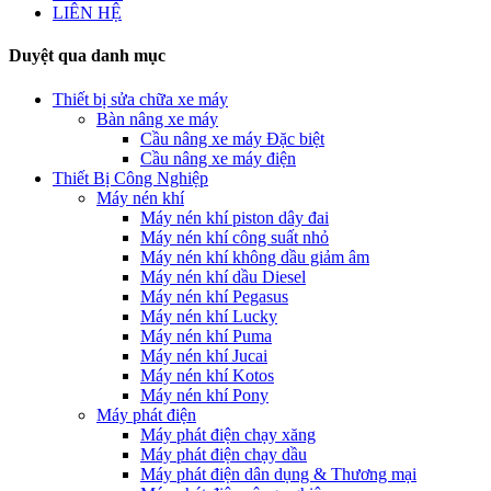
LIÊN HỆ
Duyệt qua danh mục
Thiết bị sửa chữa xe máy
Bàn nâng xe máy
Cầu nâng xe máy Đặc biệt
Cầu nâng xe máy điện
Thiết Bị Công Nghiệp
Máy nén khí
Máy nén khí piston dây đai
Máy nén khí công suất nhỏ
Máy nén khí không dầu giảm âm
Máy nén khí dầu Diesel
Máy nén khí Pegasus
Máy nén khí Lucky
Máy nén khí Puma
Máy nén khí Jucai
Máy nén khí Kotos
Máy nén khí Pony
Máy phát điện
Máy phát điện chạy xăng
Máy phát điện chạy dầu
Máy phát điện dân dụng & Thương mại