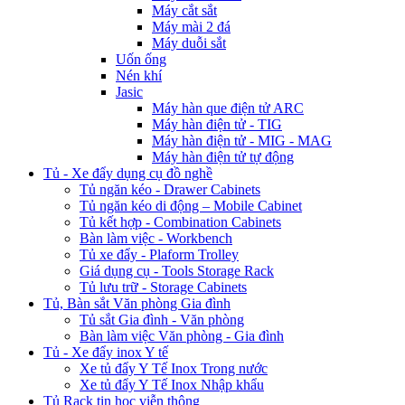
Máy cắt sắt
Máy mài 2 đá
Máy duỗi sắt
Uốn ống
Nén khí
Jasic
Máy hàn que điện tử ARC
Máy hàn điện tử - TIG
Máy hàn điện tử - MIG - MAG
Máy hàn điện tử tự động
Tủ - Xe đẩy dụng cụ đồ nghề
Tủ ngăn kéo - Drawer Cabinets
Tủ ngăn kéo di động – Mobile Cabinet
Tủ kết hợp - Combination Cabinets
Bàn làm việc - Workbench
Tủ xe đẩy - Plaform Trolley
Giá dụng cụ - Tools Storage Rack
Tủ lưu trữ - Storage Cabinets
Tủ, Bàn sắt Văn phòng Gia đình
Tủ sắt Gia đình - Văn phòng
Bàn làm việc Văn phòng - Gia đình
Tủ - Xe đẩy inox Y tế
Xe tủ đẩy Y Tế Inox Trong nước
Xe tủ đẩy Y Tế Inox Nhập khẩu
Tủ Rack tin học viễn thông