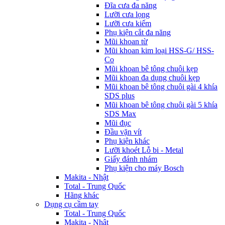
Đĩa cưa đa năng
Lưỡi cưa lọng
Lưỡi cưa kiếm
Phụ kiện cắt đa năng
Mũi khoan từ
Mũi khoan kim loại HSS-G/ HSS-
Co
Mũi khoan bê tông chuôi kẹp
Mũi khoan đa dụng chuôi kẹp
Mũi khoan bê tông chuôi gài 4 khía
SDS plus
Mũi khoan bê tông chuôi gài 5 khía
SDS Max
Mũi đục
Đầu vặn vít
Phụ kiện khác
Lưỡi khoét Lỗ bi - Metal
Giấy đánh nhám
Phụ kiện cho máy Bosch
Makita - Nhật
Total - Trung Quốc
Hãng khác
Dụng cụ cầm tay
Total - Trung Quốc
Makita - Nhật