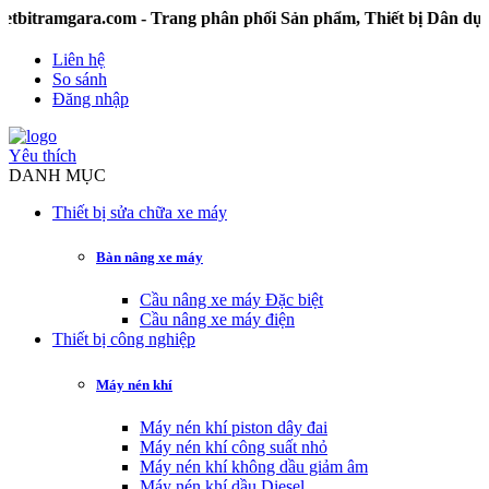
amgara.com - Trang phân phối Sản phẩm, Thiết bị Dân dụng v
Liên hệ
So sánh
Đăng nhập
Yêu thích
DANH MỤC
Thiết bị sửa chữa xe máy
Bàn nâng xe máy
Cầu nâng xe máy Đặc biệt
Cầu nâng xe máy điện
Thiết bị công nghiệp
Máy nén khí
Máy nén khí piston dây đai
Máy nén khí công suất nhỏ
Máy nén khí không dầu giảm âm
Máy nén khí dầu Diesel