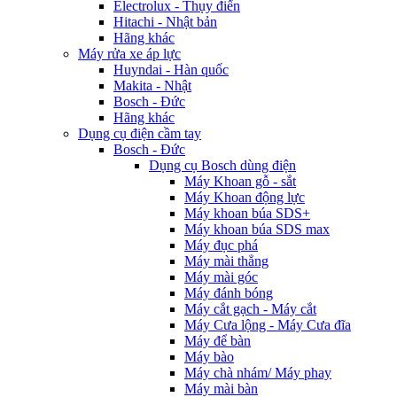
Electrolux - Thụy điển
Hitachi - Nhật bản
Hãng khác
Máy rửa xe áp lực
Huyndai - Hàn quốc
Makita - Nhật
Bosch - Đức
Hãng khác
Dụng cụ điện cầm tay
Bosch - Đức
Dụng cụ Bosch dùng điện
Máy Khoan gỗ - sắt
Máy Khoan động lực
Máy khoan búa SDS+
Máy khoan búa SDS max
Máy đục phá
Máy mài thẳng
Máy mài góc
Máy đánh bóng
Máy cắt gạch - Máy cắt
Máy Cưa lộng - Máy Cưa đĩa
Máy để bàn
Máy bào
Máy chà nhám/ Máy phay
Máy mài bàn