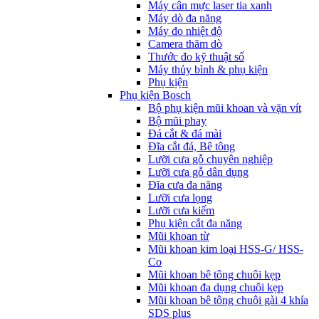
Máy cân mực laser tia xanh
Máy dò đa năng
Máy đo nhiệt độ
Camera thăm dò
Thước đo kỹ thuật số
Máy thủy bình & phụ kiện
Phụ kịện
Phụ kiện Bosch
Bộ phụ kiện mũi khoan và vặn vít
Bộ mũi phay
Đá cắt & đá mài
Đĩa cắt đá, Bê tông
Lưỡi cưa gỗ chuyên nghiệp
Lưỡi cưa gỗ dân dụng
Đĩa cưa đa năng
Lưỡi cưa lọng
Lưỡi cưa kiếm
Phụ kiện cắt đa năng
Mũi khoan từ
Mũi khoan kim loại HSS-G/ HSS-
Co
Mũi khoan bê tông chuôi kẹp
Mũi khoan đa dụng chuôi kẹp
Mũi khoan bê tông chuôi gài 4 khía
SDS plus