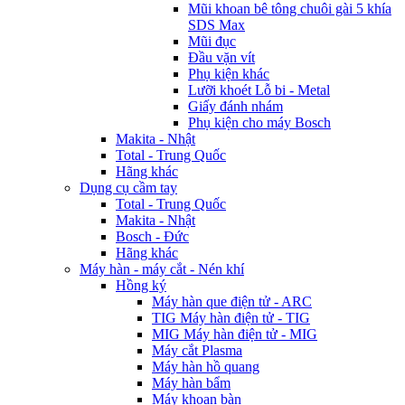
Mũi khoan bê tông chuôi gài 5 khía
SDS Max
Mũi đục
Đầu vặn vít
Phụ kiện khác
Lưỡi khoét Lỗ bi - Metal
Giấy đánh nhám
Phụ kiện cho máy Bosch
Makita - Nhật
Total - Trung Quốc
Hãng khác
Dụng cụ cầm tay
Total - Trung Quốc
Makita - Nhật
Bosch - Đức
Hãng khác
Máy hàn - máy cắt - Nén khí
Hồng ký
Máy hàn que điện tử - ARC
TIG Máy hàn điện tử - TIG
MIG Máy hàn điện tử - MIG
Máy cắt Plasma
Máy hàn hồ quang
Máy hàn bẩm
Máy khoan bàn