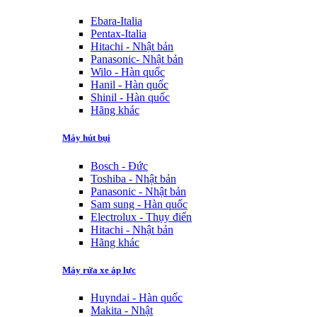
Ebara-Italia
Pentax-Italia
Hitachi - Nhật bản
Panasonic- Nhật bản
Wilo - Hàn quốc
Hanil - Hàn quốc
Shinil - Hàn quốc
Hãng khác
Máy hút bụi
Bosch - Đức
Toshiba - Nhật bản
Panasonic - Nhật bản
Sam sung - Hàn quốc
Electrolux - Thụy điển
Hitachi - Nhật bản
Hãng khác
Máy rửa xe áp lực
Huyndai - Hàn quốc
Makita - Nhật