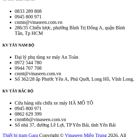
0833 289 808
0945 800 971
cnmn@vinaseen.com.vn
286/35 Chiến lược, phường Bình Trị Đông A, quận Bình
Tân, Tp HCM
KV TÂY NAM BỘ
Đại lý phụ tùng xe máy An Toàn
0972 544 780
0944 707 708
cnmt@vinaseen.com.vn
Số 362/28 ấp Phước Yên A, Phú Quới, Long Hồ, Vĩnh Long.
KV TÂY BẮC BỘ
Cửa hàng sửa chữa xe máy HÀ MÔ TÔ
0945 800 971
0862 629 399
cnmtbb@vinaseen.com.vn
Số nhà 37, đường Lê Lợi, TP Yên Bái, tỉnh Yên Bái
Thiết bị trạm Gara
Copyright ©
Vinaseen Miền Trung
2026. All