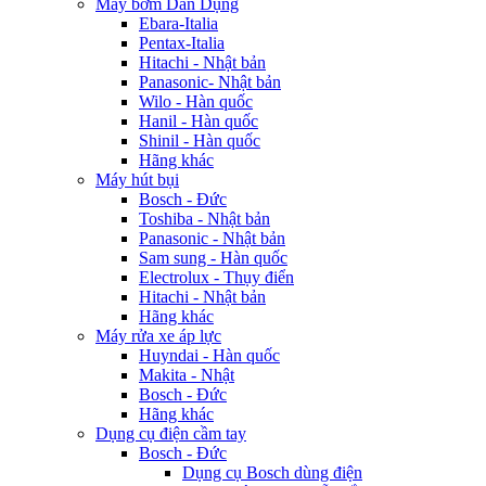
Máy bơm Dân Dụng
Ebara-Italia
Pentax-Italia
Hitachi - Nhật bản
Panasonic- Nhật bản
Wilo - Hàn quốc
Hanil - Hàn quốc
Shinil - Hàn quốc
Hãng khác
Máy hút bụi
Bosch - Đức
Toshiba - Nhật bản
Panasonic - Nhật bản
Sam sung - Hàn quốc
Electrolux - Thụy điển
Hitachi - Nhật bản
Hãng khác
Máy rửa xe áp lực
Huyndai - Hàn quốc
Makita - Nhật
Bosch - Đức
Hãng khác
Dụng cụ điện cầm tay
Bosch - Đức
Dụng cụ Bosch dùng điện