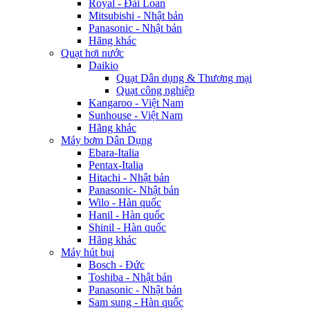
Royal - Đài Loan
Mitsubishi - Nhật bản
Panasonic - Nhật bản
Hãng khác
Quạt hơi nước
Daikio
Quạt Dân dụng & Thương mại
Quạt công nghiệp
Kangaroo - Việt Nam
Sunhouse - Việt Nam
Hãng khác
Máy bơm Dân Dụng
Ebara-Italia
Pentax-Italia
Hitachi - Nhật bản
Panasonic- Nhật bản
Wilo - Hàn quốc
Hanil - Hàn quốc
Shinil - Hàn quốc
Hãng khác
Máy hút bụi
Bosch - Đức
Toshiba - Nhật bản
Panasonic - Nhật bản
Sam sung - Hàn quốc