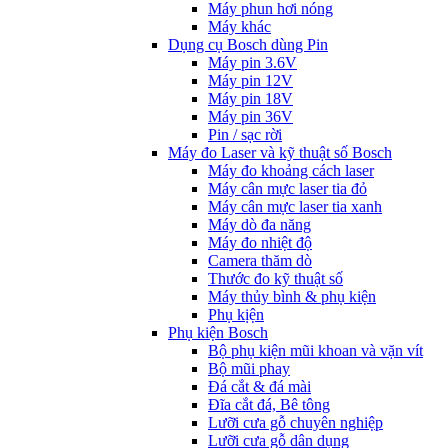
Máy phun hơi nóng
Máy khác
Dụng cụ Bosch dùng Pin
Máy pin 3.6V
Máy pin 12V
Máy pin 18V
Máy pin 36V
Pin / sạc rời
Máy đo Laser và kỹ thuật số Bosch
Máy đo khoảng cách laser
Máy cân mực laser tia đỏ
Máy cân mực laser tia xanh
Máy dò đa năng
Máy đo nhiệt độ
Camera thăm dò
Thước đo kỹ thuật số
Máy thủy bình & phụ kiện
Phụ kịện
Phụ kiện Bosch
Bộ phụ kiện mũi khoan và vặn vít
Bộ mũi phay
Đá cắt & đá mài
Đĩa cắt đá, Bê tông
Lưỡi cưa gỗ chuyên nghiệp
Lưỡi cưa gỗ dân dụng