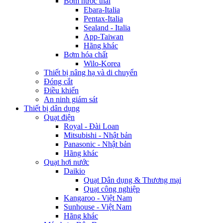
Bơm nước thải
Ebara-Italia
Pentax-Italia
Sealand - Italia
App-Taiwan
Hãng khác
Bơm hóa chất
Wilo-Korea
Thiết bị nâng hạ và di chuyển
Đóng cắt
Điều khiển
An ninh giám sát
Thiết bị dân dụng
Quạt điện
Royal - Đài Loan
Mitsubishi - Nhật bản
Panasonic - Nhật bản
Hãng khác
Quạt hơi nước
Daikio
Quạt Dân dụng & Thương mại
Quạt công nghiệp
Kangaroo - Việt Nam
Sunhouse - Việt Nam
Hãng khác