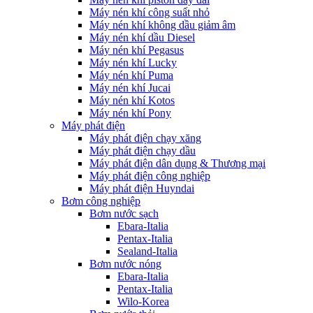
Máy nén khí công suất nhỏ
Máy nén khí không dầu giảm âm
Máy nén khí dầu Diesel
Máy nén khí Pegasus
Máy nén khí Lucky
Máy nén khí Puma
Máy nén khí Jucai
Máy nén khí Kotos
Máy nén khí Pony
Máy phát điện
Máy phát điện chạy xăng
Máy phát điện chạy dầu
Máy phát điện dân dụng & Thương mại
Máy phát điện công nghiệp
Máy phát điện Huyndai
Bơm công nghiệp
Bơm nước sạch
Ebara-Italia
Pentax-Italia
Sealand-Italia
Bơm nước nóng
Ebara-Italia
Pentax-Italia
Wilo-Korea