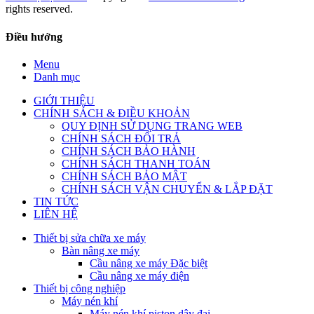
rights reserved.
Điều hướng
Menu
Danh mục
GIỚI THIỆU
CHÍNH SÁCH & ĐIỀU KHOẢN
QUY ĐỊNH SỬ DỤNG TRANG WEB
CHÍNH SÁCH ĐỔI TRẢ
CHÍNH SÁCH BẢO HÀNH
CHÍNH SÁCH THANH TOÁN
CHÍNH SÁCH BẢO MẬT
CHÍNH SÁCH VẬN CHUYỂN & LẮP ĐẶT
TIN TỨC
LIÊN HỆ
Thiết bị sửa chữa xe máy
Bàn nâng xe máy
Cầu nâng xe máy Đặc biệt
Cầu nâng xe máy điện
Thiết bị công nghiệp
Máy nén khí
Máy nén khí piston dây đai