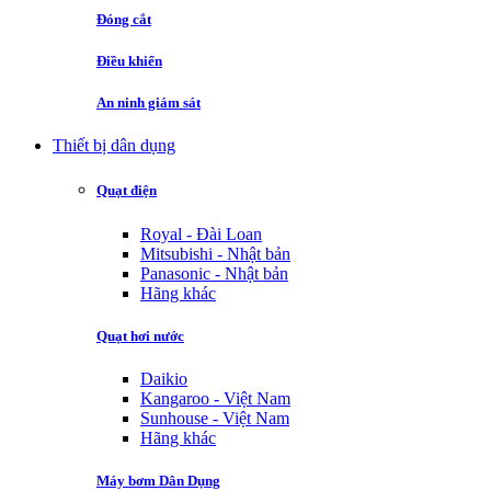
Đóng cắt
Điều khiển
An ninh giám sát
Thiết bị dân dụng
Quạt điện
Royal - Đài Loan
Mitsubishi - Nhật bản
Panasonic - Nhật bản
Hãng khác
Quạt hơi nước
Daikio
Kangaroo - Việt Nam
Sunhouse - Việt Nam
Hãng khác
Máy bơm Dân Dụng