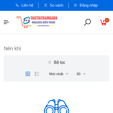
Liên hệ
So sánh
Đăng nhập
0
Nén khí
Bộ lọc
Mới nhất
30