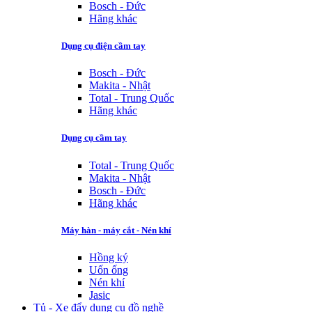
Bosch - Đức
Hãng khác
Dụng cụ điện cầm tay
Bosch - Đức
Makita - Nhật
Total - Trung Quốc
Hãng khác
Dụng cụ cầm tay
Total - Trung Quốc
Makita - Nhật
Bosch - Đức
Hãng khác
Máy hàn - máy cắt - Nén khí
Hồng ký
Uốn ống
Nén khí
Jasic
Tủ - Xe đẩy dụng cụ đồ nghề