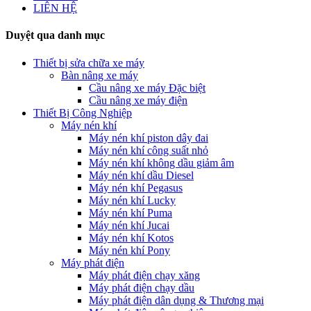
LIÊN HỆ
Duyệt qua danh mục
Thiết bị sửa chữa xe máy
Bàn nâng xe máy
Cầu nâng xe máy Đặc biệt
Cầu nâng xe máy điện
Thiết Bị Công Nghiệp
Máy nén khí
Máy nén khí piston dây đai
Máy nén khí công suất nhỏ
Máy nén khí không dầu giảm âm
Máy nén khí dầu Diesel
Máy nén khí Pegasus
Máy nén khí Lucky
Máy nén khí Puma
Máy nén khí Jucai
Máy nén khí Kotos
Máy nén khí Pony
Máy phát điện
Máy phát điện chạy xăng
Máy phát điện chạy dầu
Máy phát điện dân dụng & Thương mại