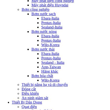
Máy phát điện công nghiệp
Máy phát điện Huyndai
Bơm công nghiệp
Bơm nước sạch
Ebara-Italia
Pentax-Italia
Sealand-Italia
Bơm nước nóng
Ebara-Italia
Pentax-Italia
Wilo-Korea
Bơm nước thải
Ebara-Italia
Pentax-Italia
Sealand - Italia
App-Taiwan
Hãng khác
Bơm hóa chất
Wilo-Korea
Thiết bị nâng hạ và di chuyển
Đóng cắt
Điều khiển
An ninh giám sát
Thiết Bị Dân Dụng
Quạt điện