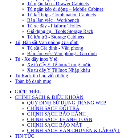
Tủ ngăn kéo - Drawer Cabinets
Tủ ngăn kéo di động – Mobile Cabinet
Tủ kết hợp - Combination Cabinets
Bàn làm việc - Workbench
Tủ xe đẩy - Plaform Trolley
Giá dụng cụ - Tools Storage Rack
Tủ lưu trữ - Storage Cabinets
Tủ, Bàn sắt Văn phòng Gia đình
Tủ sắt Gia đình - Văn phòng
Bàn làm việc Văn phòng - Gia đình
Tủ - Xe đẩy inox Y tế
Xe tủ đẩy Y Tế Inox Trong nước
Xe tủ đẩy Y Tế Inox Nhập khẩu
Tủ Rack tin học viễn thông
Toàn bộ danh mục
GIỚI THIỆU
CHÍNH SÁCH & ĐIỀU KHOẢN
QUY ĐỊNH SỬ DỤNG TRANG WEB
CHÍNH SÁCH ĐỔI TRẢ
CHÍNH SÁCH BẢO HÀNH
CHÍNH SÁCH THANH TOÁN
CHÍNH SÁCH BẢO MẬT
CHÍNH SÁCH VẬN CHUYỂN & LẮP ĐẶT
TIN TỨC