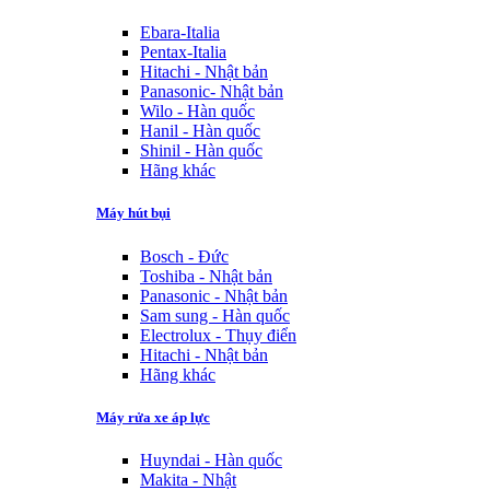
Ebara-Italia
Pentax-Italia
Hitachi - Nhật bản
Panasonic- Nhật bản
Wilo - Hàn quốc
Hanil - Hàn quốc
Shinil - Hàn quốc
Hãng khác
Máy hút bụi
Bosch - Đức
Toshiba - Nhật bản
Panasonic - Nhật bản
Sam sung - Hàn quốc
Electrolux - Thụy điển
Hitachi - Nhật bản
Hãng khác
Máy rửa xe áp lực
Huyndai - Hàn quốc
Makita - Nhật