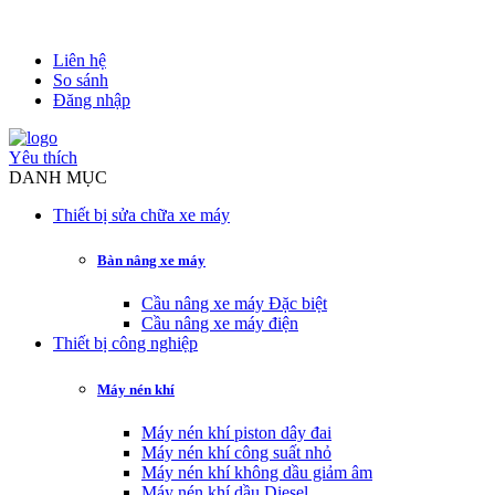
Liên hệ
So sánh
Đăng nhập
Yêu thích
DANH MỤC
Thiết bị sửa chữa xe máy
Bàn nâng xe máy
Cầu nâng xe máy Đặc biệt
Cầu nâng xe máy điện
Thiết bị công nghiệp
Máy nén khí
Máy nén khí piston dây đai
Máy nén khí công suất nhỏ
Máy nén khí không dầu giảm âm
Máy nén khí dầu Diesel