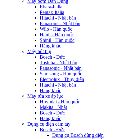
Máy bơm Dân Dụng
Ebara-Italia
Pentax-Italia
Hitachi - Nhật bản
Panasonic- Nhật bản
Wilo - Hàn quốc
Hanil - Hàn quốc
Shinil - Hàn quốc
Hãng khác
Máy hút bụi
Bosch - Đức
Toshiba - Nhật bản
Panasonic - Nhật bản
Sam sung - Hàn quốc
Electrolux - Thụy điển
Hitachi - Nhật bản
Hãng khác
Máy rửa xe áp lực
Huyndai - Hàn quốc
Makita - Nhật
Bosch - Đức
Hãng khác
Dụng cụ điện cầm tay
Bosch - Đức
Dụng cụ Bosch dùng điện