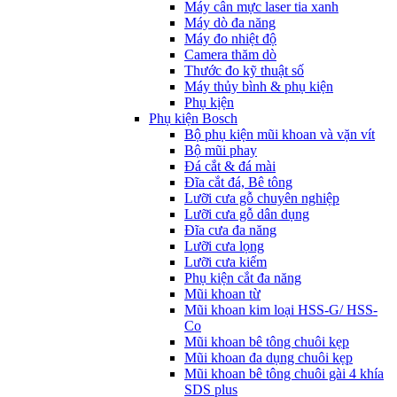
Máy cân mực laser tia xanh
Máy dò đa năng
Máy đo nhiệt độ
Camera thăm dò
Thước đo kỹ thuật số
Máy thủy bình & phụ kiện
Phụ kịện
Phụ kiện Bosch
Bộ phụ kiện mũi khoan và vặn vít
Bộ mũi phay
Đá cắt & đá mài
Đĩa cắt đá, Bê tông
Lưỡi cưa gỗ chuyên nghiệp
Lưỡi cưa gỗ dân dụng
Đĩa cưa đa năng
Lưỡi cưa lọng
Lưỡi cưa kiếm
Phụ kiện cắt đa năng
Mũi khoan từ
Mũi khoan kim loại HSS-G/ HSS-
Co
Mũi khoan bê tông chuôi kẹp
Mũi khoan đa dụng chuôi kẹp
Mũi khoan bê tông chuôi gài 4 khía
SDS plus