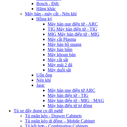
Bosch - Đức
Hãng khác
Máy hàn - máy cắt - Nén khí
Hồng ký
Máy hàn que điện tử - ARC
TIG Máy hàn điện tử - TIG
MIG Máy hàn điện tử - MIG
Máy cắt Plasma
Máy hàn hồ quang
Máy hàn bẩm
Máy khoan bàn
Máy cắt sắt
Máy mài 2 đá
Máy duỗi sắt
Uốn ống
Nén khí
Jasic
Máy hàn que điện tử ARC
Máy hàn điện tử - TIG
Máy hàn điện tử - MIG - MAG
Máy hàn điện tử tự động
Tủ xe đẩy dụng cụ đồ nghề
Tủ ngăn kéo - Drawer Cabinets
Tủ ngăn kéo di động – Mobile Cabinet
Tủ kết hợp - Combination Cabinets