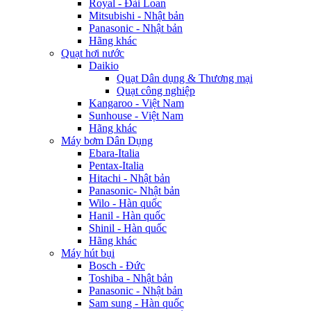
Royal - Đài Loan
Mitsubishi - Nhật bản
Panasonic - Nhật bản
Hãng khác
Quạt hơi nước
Daikio
Quạt Dân dụng & Thương mại
Quạt công nghiệp
Kangaroo - Việt Nam
Sunhouse - Việt Nam
Hãng khác
Máy bơm Dân Dụng
Ebara-Italia
Pentax-Italia
Hitachi - Nhật bản
Panasonic- Nhật bản
Wilo - Hàn quốc
Hanil - Hàn quốc
Shinil - Hàn quốc
Hãng khác
Máy hút bụi
Bosch - Đức
Toshiba - Nhật bản
Panasonic - Nhật bản
Sam sung - Hàn quốc