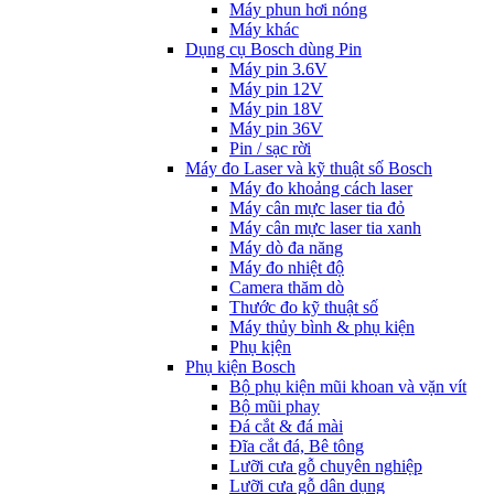
Máy phun hơi nóng
Máy khác
Dụng cụ Bosch dùng Pin
Máy pin 3.6V
Máy pin 12V
Máy pin 18V
Máy pin 36V
Pin / sạc rời
Máy đo Laser và kỹ thuật số Bosch
Máy đo khoảng cách laser
Máy cân mực laser tia đỏ
Máy cân mực laser tia xanh
Máy dò đa năng
Máy đo nhiệt độ
Camera thăm dò
Thước đo kỹ thuật số
Máy thủy bình & phụ kiện
Phụ kịện
Phụ kiện Bosch
Bộ phụ kiện mũi khoan và vặn vít
Bộ mũi phay
Đá cắt & đá mài
Đĩa cắt đá, Bê tông
Lưỡi cưa gỗ chuyên nghiệp
Lưỡi cưa gỗ dân dụng