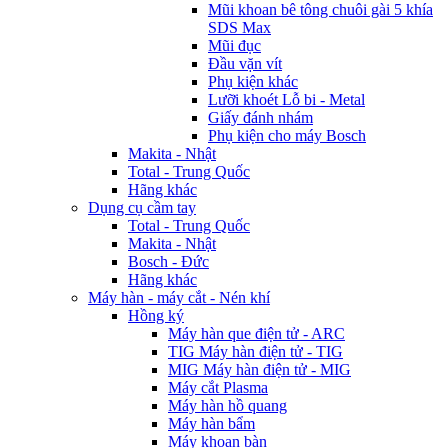
Mũi khoan bê tông chuôi gài 5 khía
SDS Max
Mũi đục
Đầu vặn vít
Phụ kiện khác
Lưỡi khoét Lỗ bi - Metal
Giấy đánh nhám
Phụ kiện cho máy Bosch
Makita - Nhật
Total - Trung Quốc
Hãng khác
Dụng cụ cầm tay
Total - Trung Quốc
Makita - Nhật
Bosch - Đức
Hãng khác
Máy hàn - máy cắt - Nén khí
Hồng ký
Máy hàn que điện tử - ARC
TIG Máy hàn điện tử - TIG
MIG Máy hàn điện tử - MIG
Máy cắt Plasma
Máy hàn hồ quang
Máy hàn bẩm
Máy khoan bàn