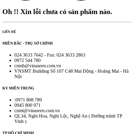
Oh !! Xin lỗi chưa có sản phẩm nào.
LIÊN HỆ
MIỀN BẮC - TRỤ SỞ CHÍNH
024 3633 7642 - Fax: 024 3633 2863
0972 544 780
cnmb@vinaseen.com.vn
VNSMT Building Số 107 C48 Mai Động - Hoàng Mai - Hà
Nội
KV MIỀN TRUNG
:0971 808 789
0945 800 971
cnmt@vinaseen.com.vn
QL34, Nghi Hoa, Nghi Lộc, Nghệ An ( Đường tránh TP
Vinh )
TP HỒ CHÍ MINH