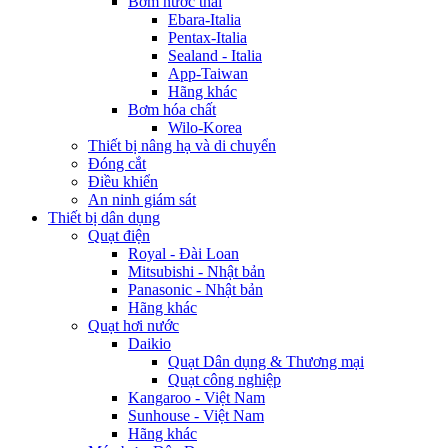
Bơm nước thải
Ebara-Italia
Pentax-Italia
Sealand - Italia
App-Taiwan
Hãng khác
Bơm hóa chất
Wilo-Korea
Thiết bị nâng hạ và di chuyển
Đóng cắt
Điều khiển
An ninh giám sát
Thiết bị dân dụng
Quạt điện
Royal - Đài Loan
Mitsubishi - Nhật bản
Panasonic - Nhật bản
Hãng khác
Quạt hơi nước
Daikio
Quạt Dân dụng & Thương mại
Quạt công nghiệp
Kangaroo - Việt Nam
Sunhouse - Việt Nam
Hãng khác