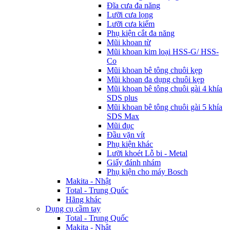
Đĩa cưa đa năng
Lưỡi cưa lọng
Lưỡi cưa kiếm
Phụ kiện cắt đa năng
Mũi khoan từ
Mũi khoan kim loại HSS-G/ HSS-
Co
Mũi khoan bê tông chuôi kẹp
Mũi khoan đa dụng chuôi kẹp
Mũi khoan bê tông chuôi gài 4 khía
SDS plus
Mũi khoan bê tông chuôi gài 5 khía
SDS Max
Mũi đục
Đầu vặn vít
Phụ kiện khác
Lưỡi khoét Lỗ bi - Metal
Giấy đánh nhám
Phụ kiện cho máy Bosch
Makita - Nhật
Total - Trung Quốc
Hãng khác
Dụng cụ cầm tay
Total - Trung Quốc
Makita - Nhật