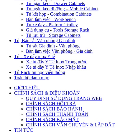
Tủ ngăn kéo - Drawer Cabinets
Tủ ngăn kéo di động – Mobile Cabinet
Tủ kết hợp - Combination Cabinets
Bàn làm việc - Workbench
Tủ xe đẩy - Plaform Trolley
Giá dụng cụ - Tools Storage Rack
Tủ lưu trữ - Storage Cabinets
Tủ, Bàn sắt Văn phòng Gia đình
Tủ sắt Gia đình - Văn phòng
Bàn làm việc Văn phòng - Gia đình
Tủ - Xe đẩy inox Y tế
Xe tủ đẩy Y Tế Inox Trong nước
Xe tủ đẩy Y Tế Inox Nhập khẩu
Tủ Rack tin học viễn thông
Toàn bộ danh mục
GIỚI THIỆU
CHÍNH SÁCH & ĐIỀU KHOẢN
QUY ĐỊNH SỬ DỤNG TRANG WEB
CHÍNH SÁCH ĐỔI TRẢ
CHÍNH SÁCH BẢO HÀNH
CHÍNH SÁCH THANH TOÁN
CHÍNH SÁCH BẢO MẬT
CHÍNH SÁCH VẬN CHUYỂN & LẮP ĐẶT
TIN TỨC