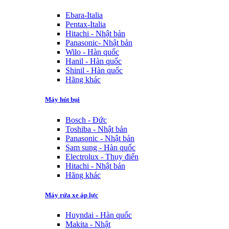
Ebara-Italia
Pentax-Italia
Hitachi - Nhật bản
Panasonic- Nhật bản
Wilo - Hàn quốc
Hanil - Hàn quốc
Shinil - Hàn quốc
Hãng khác
Máy hút bụi
Bosch - Đức
Toshiba - Nhật bản
Panasonic - Nhật bản
Sam sung - Hàn quốc
Electrolux - Thụy điển
Hitachi - Nhật bản
Hãng khác
Máy rửa xe áp lực
Huyndai - Hàn quốc
Makita - Nhật