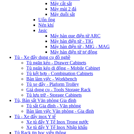
Máy cắt sắt
Máy mài 2 đá
Máy duỗi sắt
Uốn ống
Nén khí
Jasic
Máy hàn que điện tử ARC
Máy hàn điện tử - TIG
Máy hàn điện tử - MIG - MAG
Máy hàn điện tử tự động
Tủ - Xe đẩy dụng cụ đồ nghề
Tủ ngăn kéo - Drawer Cabinets
Tủ ngăn kéo di động – Mobile Cabinet
Tủ kết hợp - Combination Cabinets
Bàn làm việc - Workbench
Tủ xe đẩy - Plaform Trolley
Giá dụng cụ - Tools Storage Rack
Tủ lưu trữ - Storage Cabinets
Tủ, Bàn sắt Văn phòng Gia đình
Tủ sắt Gia đình - Văn phòng
Bàn làm việc Văn phòng - Gia đình
Tủ - Xe đẩy inox Y tế
Xe tủ đẩy Y Tế Inox Trong nước
Xe tủ đẩy Y Tế Inox Nhập khẩu
Tủ Rack tin học viễn thông