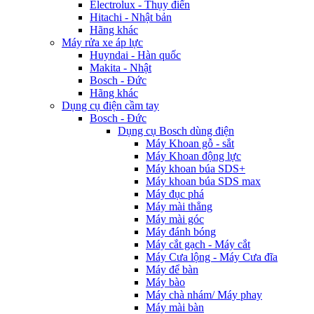
Electrolux - Thụy điển
Hitachi - Nhật bản
Hãng khác
Máy rửa xe áp lực
Huyndai - Hàn quốc
Makita - Nhật
Bosch - Đức
Hãng khác
Dụng cụ điện cầm tay
Bosch - Đức
Dụng cụ Bosch dùng điện
Máy Khoan gỗ - sắt
Máy Khoan động lực
Máy khoan búa SDS+
Máy khoan búa SDS max
Máy đục phá
Máy mài thẳng
Máy mài góc
Máy đánh bóng
Máy cắt gạch - Máy cắt
Máy Cưa lộng - Máy Cưa đĩa
Máy để bàn
Máy bào
Máy chà nhám/ Máy phay
Máy mài bàn