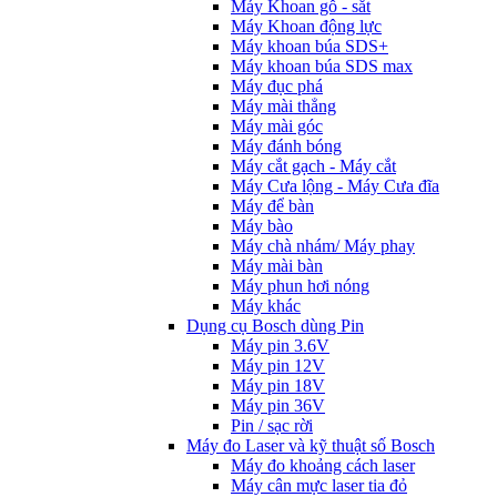
Máy Khoan gỗ - sắt
Máy Khoan động lực
Máy khoan búa SDS+
Máy khoan búa SDS max
Máy đục phá
Máy mài thẳng
Máy mài góc
Máy đánh bóng
Máy cắt gạch - Máy cắt
Máy Cưa lộng - Máy Cưa đĩa
Máy để bàn
Máy bào
Máy chà nhám/ Máy phay
Máy mài bàn
Máy phun hơi nóng
Máy khác
Dụng cụ Bosch dùng Pin
Máy pin 3.6V
Máy pin 12V
Máy pin 18V
Máy pin 36V
Pin / sạc rời
Máy đo Laser và kỹ thuật số Bosch
Máy đo khoảng cách laser
Máy cân mực laser tia đỏ