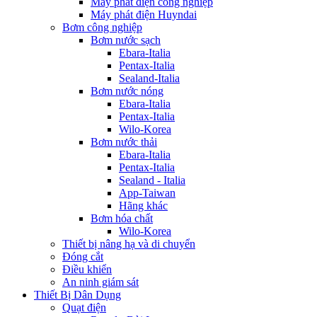
Máy phát điện công nghiệp
Máy phát điện Huyndai
Bơm công nghiệp
Bơm nước sạch
Ebara-Italia
Pentax-Italia
Sealand-Italia
Bơm nước nóng
Ebara-Italia
Pentax-Italia
Wilo-Korea
Bơm nước thải
Ebara-Italia
Pentax-Italia
Sealand - Italia
App-Taiwan
Hãng khác
Bơm hóa chất
Wilo-Korea
Thiết bị nâng hạ và di chuyển
Đóng cắt
Điều khiển
An ninh giám sát
Thiết Bị Dân Dụng
Quạt điện