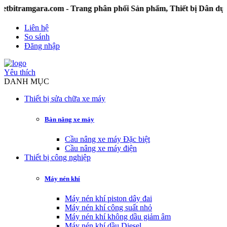
amgara.com - Trang phân phối Sản phẩm, Thiết bị Dân dụng 
Liên hệ
So sánh
Đăng nhập
Yêu thích
DANH MỤC
Thiết bị sửa chữa xe máy
Bàn nâng xe máy
Cầu nâng xe máy Đặc biệt
Cầu nâng xe máy điện
Thiết bị công nghiệp
Máy nén khí
Máy nén khí piston dây đai
Máy nén khí công suất nhỏ
Máy nén khí không dầu giảm âm
Máy nén khí dầu Diesel