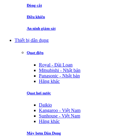
Đóng cắt
Điều khiển
An ninh giám sát
Thiết bị dân dụng
Quạt điện
Royal - Đài Loan
Mitsubishi - Nhật bản
Panasonic - Nhật bản
Hãng khác
Quạt hơi nước
Daikio
Kangaroo - Việt Nam
Sunhouse - Việt Nam
Hãng khác
Máy bơm Dân Dụng