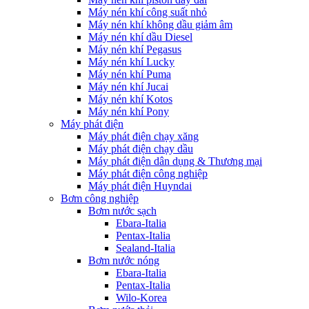
Máy nén khí công suất nhỏ
Máy nén khí không dầu giảm âm
Máy nén khí dầu Diesel
Máy nén khí Pegasus
Máy nén khí Lucky
Máy nén khí Puma
Máy nén khí Jucai
Máy nén khí Kotos
Máy nén khí Pony
Máy phát điện
Máy phát điện chạy xăng
Máy phát điện chạy dầu
Máy phát điện dân dụng & Thương mại
Máy phát điện công nghiệp
Máy phát điện Huyndai
Bơm công nghiệp
Bơm nước sạch
Ebara-Italia
Pentax-Italia
Sealand-Italia
Bơm nước nóng
Ebara-Italia
Pentax-Italia
Wilo-Korea