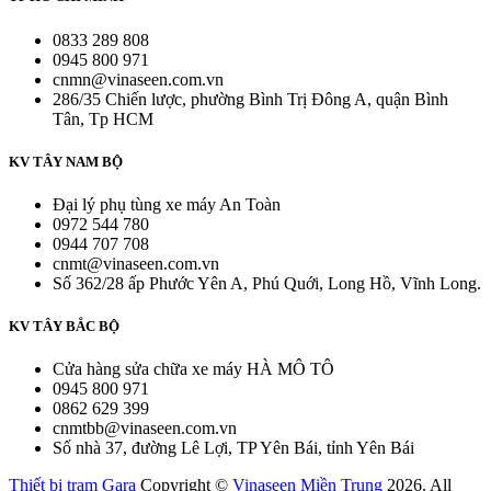
0833 289 808
0945 800 971
cnmn@vinaseen.com.vn
286/35 Chiến lược, phường Bình Trị Đông A, quận Bình
Tân, Tp HCM
KV TÂY NAM BỘ
Đại lý phụ tùng xe máy An Toàn
0972 544 780
0944 707 708
cnmt@vinaseen.com.vn
Số 362/28 ấp Phước Yên A, Phú Quới, Long Hồ, Vĩnh Long.
KV TÂY BẮC BỘ
Cửa hàng sửa chữa xe máy HÀ MÔ TÔ
0945 800 971
0862 629 399
cnmtbb@vinaseen.com.vn
Số nhà 37, đường Lê Lợi, TP Yên Bái, tỉnh Yên Bái
Thiết bị trạm Gara
Copyright ©
Vinaseen Miền Trung
2026. All