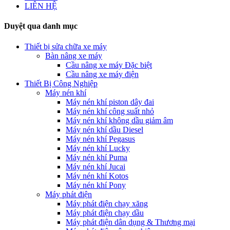
LIÊN HỆ
Duyệt qua danh mục
Thiết bị sửa chữa xe máy
Bàn nâng xe máy
Cầu nâng xe máy Đặc biệt
Cầu nâng xe máy điện
Thiết Bị Công Nghiệp
Máy nén khí
Máy nén khí piston dây đai
Máy nén khí công suất nhỏ
Máy nén khí không dầu giảm âm
Máy nén khí dầu Diesel
Máy nén khí Pegasus
Máy nén khí Lucky
Máy nén khí Puma
Máy nén khí Jucai
Máy nén khí Kotos
Máy nén khí Pony
Máy phát điện
Máy phát điện chạy xăng
Máy phát điện chạy dầu
Máy phát điện dân dụng & Thương mại