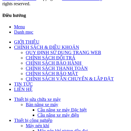
rights reserved.
Điều hướng
Menu
Danh mục
GIỚI THIỆU
CHÍNH SÁCH & ĐIỀU KHOẢN
QUY ĐỊNH SỬ DỤNG TRANG WEB
CHÍNH SÁCH ĐỔI TRẢ
CHÍNH SÁCH BẢO HÀNH
CHÍNH SÁCH THANH TOÁN
CHÍNH SÁCH BẢO MẬT
CHÍNH SÁCH VẬN CHUYỂN & LẮP ĐẶT
TIN TỨC
LIÊN HỆ
Thiết bị sửa chữa xe máy
Bàn nâng xe máy
Cầu nâng xe máy Đặc biệt
Cầu nâng xe máy điện
Thiết bị công nghiệp
Máy nén khí
Máy nén khí piston dây đai