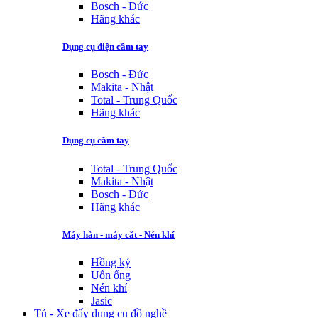
Bosch - Đức
Hãng khác
Dụng cụ điện cầm tay
Bosch - Đức
Makita - Nhật
Total - Trung Quốc
Hãng khác
Dụng cụ cầm tay
Total - Trung Quốc
Makita - Nhật
Bosch - Đức
Hãng khác
Máy hàn - máy cắt - Nén khí
Hồng ký
Uốn ống
Nén khí
Jasic
Tủ - Xe đẩy dụng cụ đồ nghề