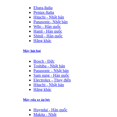
Ebara-Italia
Pentax-Italia
Hitachi - Nhật bản
Panasonic- Nhật bản
Wilo - Hàn quốc
Hanil - Hàn quốc
Shinil - Hàn quốc
Hãng khác
Máy hút bụi
Bosch - Đức
Toshiba - Nhật bản
Panasonic - Nhật bản
Sam sung - Hàn quốc
Electrolux - Thụy điển
Hitachi - Nhật bản
Hãng khác
Máy rửa xe áp lực
Huyndai - Hàn quốc
Makita - Nhật