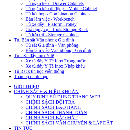
Tủ ngăn kéo - Drawer Cabinets
Tủ ngăn kéo di động – Mobile Cabinet
Tủ kết hợp - Combination Cabinets
Bàn làm việc - Workbench
Tủ xe đẩy - Plaform Trolley
Giá dụng cụ - Tools Storage Rack
Tủ lưu trữ - Storage Cabinets
Tủ, Bàn sắt Văn phòng Gia đình
Tủ sắt Gia đình - Văn phòng
Bàn làm việc Văn phòng - Gia đình
Tủ - Xe đẩy inox Y tế
Xe tủ đẩy Y Tế Inox Trong nước
Xe tủ đẩy Y Tế Inox Nhập khẩu
Tủ Rack tin học viễn thông
Toàn bộ danh mục
GIỚI THIỆU
CHÍNH SÁCH & ĐIỀU KHOẢN
QUY ĐỊNH SỬ DỤNG TRANG WEB
CHÍNH SÁCH ĐỔI TRẢ
CHÍNH SÁCH BẢO HÀNH
CHÍNH SÁCH THANH TOÁN
CHÍNH SÁCH BẢO MẬT
CHÍNH SÁCH VẬN CHUYỂN & LẮP ĐẶT
TIN TỨC