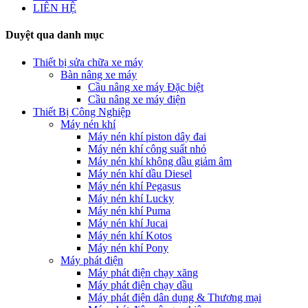
LIÊN HỆ
Duyệt qua danh mục
Thiết bị sửa chữa xe máy
Bàn nâng xe máy
Cầu nâng xe máy Đặc biệt
Cầu nâng xe máy điện
Thiết Bị Công Nghiệp
Máy nén khí
Máy nén khí piston dây đai
Máy nén khí công suất nhỏ
Máy nén khí không dầu giảm âm
Máy nén khí dầu Diesel
Máy nén khí Pegasus
Máy nén khí Lucky
Máy nén khí Puma
Máy nén khí Jucai
Máy nén khí Kotos
Máy nén khí Pony
Máy phát điện
Máy phát điện chạy xăng
Máy phát điện chạy dầu
Máy phát điện dân dụng & Thương mại