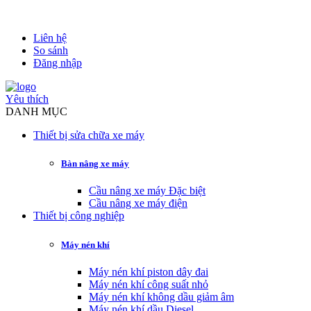
Liên hệ
So sánh
Đăng nhập
Yêu thích
DANH MỤC
Thiết bị sửa chữa xe máy
Bàn nâng xe máy
Cầu nâng xe máy Đặc biệt
Cầu nâng xe máy điện
Thiết bị công nghiệp
Máy nén khí
Máy nén khí piston dây đai
Máy nén khí công suất nhỏ
Máy nén khí không dầu giảm âm
Máy nén khí dầu Diesel