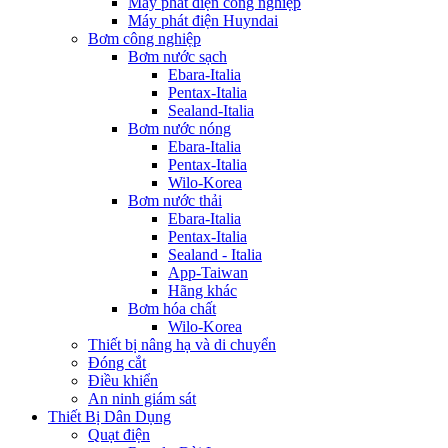
Máy phát điện công nghiệp
Máy phát điện Huyndai
Bơm công nghiệp
Bơm nước sạch
Ebara-Italia
Pentax-Italia
Sealand-Italia
Bơm nước nóng
Ebara-Italia
Pentax-Italia
Wilo-Korea
Bơm nước thải
Ebara-Italia
Pentax-Italia
Sealand - Italia
App-Taiwan
Hãng khác
Bơm hóa chất
Wilo-Korea
Thiết bị nâng hạ và di chuyển
Đóng cắt
Điều khiển
An ninh giám sát
Thiết Bị Dân Dụng
Quạt điện