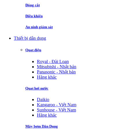
Đóng cắt
Điều khiển
An ninh giám sát
Thiết bị dân dụng
Quạt điện
Royal - Đài Loan
Mitsubishi - Nhật bản
Panasonic - Nhật bản
Hãng khác
Quạt hơi nước
Daikio
Kangaroo - Việt Nam
Sunhouse - Việt Nam
Hãng khác
Máy bơm Dân Dụng