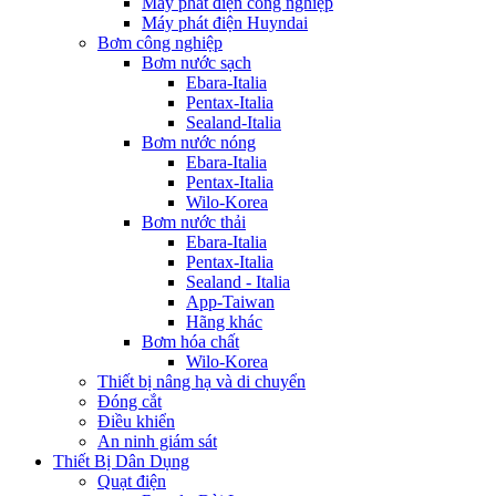
Máy phát điện công nghiệp
Máy phát điện Huyndai
Bơm công nghiệp
Bơm nước sạch
Ebara-Italia
Pentax-Italia
Sealand-Italia
Bơm nước nóng
Ebara-Italia
Pentax-Italia
Wilo-Korea
Bơm nước thải
Ebara-Italia
Pentax-Italia
Sealand - Italia
App-Taiwan
Hãng khác
Bơm hóa chất
Wilo-Korea
Thiết bị nâng hạ và di chuyển
Đóng cắt
Điều khiển
An ninh giám sát
Thiết Bị Dân Dụng
Quạt điện