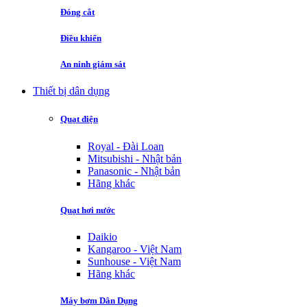
Đóng cắt
Điều khiển
An ninh giám sát
Thiết bị dân dụng
Quạt điện
Royal - Đài Loan
Mitsubishi - Nhật bản
Panasonic - Nhật bản
Hãng khác
Quạt hơi nước
Daikio
Kangaroo - Việt Nam
Sunhouse - Việt Nam
Hãng khác
Máy bơm Dân Dụng