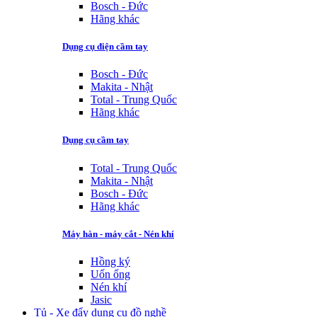
Bosch - Đức
Hãng khác
Dụng cụ điện cầm tay
Bosch - Đức
Makita - Nhật
Total - Trung Quốc
Hãng khác
Dụng cụ cầm tay
Total - Trung Quốc
Makita - Nhật
Bosch - Đức
Hãng khác
Máy hàn - máy cắt - Nén khí
Hồng ký
Uốn ống
Nén khí
Jasic
Tủ - Xe đẩy dụng cụ đồ nghề