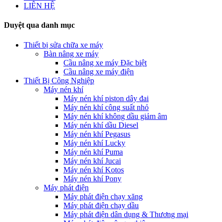
LIÊN HỆ
Duyệt qua danh mục
Thiết bị sửa chữa xe máy
Bàn nâng xe máy
Cầu nâng xe máy Đặc biệt
Cầu nâng xe máy điện
Thiết Bị Công Nghiệp
Máy nén khí
Máy nén khí piston dây đai
Máy nén khí công suất nhỏ
Máy nén khí không dầu giảm âm
Máy nén khí dầu Diesel
Máy nén khí Pegasus
Máy nén khí Lucky
Máy nén khí Puma
Máy nén khí Jucai
Máy nén khí Kotos
Máy nén khí Pony
Máy phát điện
Máy phát điện chạy xăng
Máy phát điện chạy dầu
Máy phát điện dân dụng & Thương mại