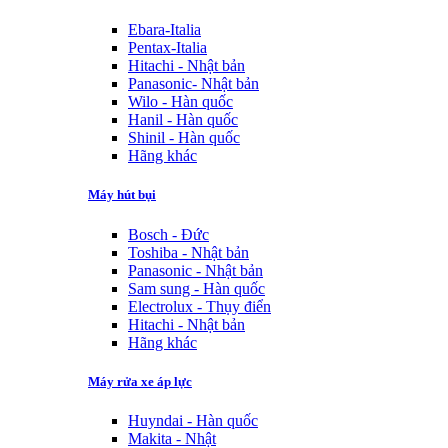
Ebara-Italia
Pentax-Italia
Hitachi - Nhật bản
Panasonic- Nhật bản
Wilo - Hàn quốc
Hanil - Hàn quốc
Shinil - Hàn quốc
Hãng khác
Máy hút bụi
Bosch - Đức
Toshiba - Nhật bản
Panasonic - Nhật bản
Sam sung - Hàn quốc
Electrolux - Thụy điển
Hitachi - Nhật bản
Hãng khác
Máy rửa xe áp lực
Huyndai - Hàn quốc
Makita - Nhật