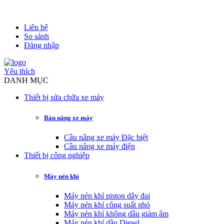
Liên hệ
So sánh
Đăng nhập
Yêu thích
DANH MỤC
Thiết bị sửa chữa xe máy
Bàn nâng xe máy
Cầu nâng xe máy Đặc biệt
Cầu nâng xe máy điện
Thiết bị công nghiệp
Máy nén khí
Máy nén khí piston dây đai
Máy nén khí công suất nhỏ
Máy nén khí không dầu giảm âm
Máy nén khí dầu Diesel