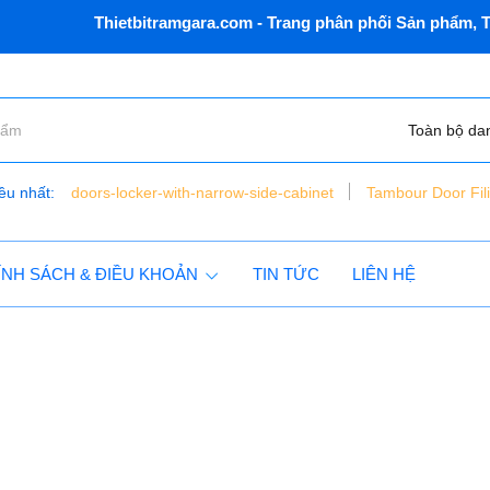
Thietbitramgara.com - Trang phân phối Sản phẩm, Th
Toàn bộ da
ều nhất:
doors-locker-with-narrow-side-cabinet
Tambour Door Fil
bàn nâng xe máy điện thủy lực - đặt chìm - vns - lift150 - c
tủ dụng cụ 6 ngăn vnsmt6321r - mobile cabinet
ÍNH SÁCH & ĐIỀU KHOẢN
TIN TỨC
LIÊN HỆ