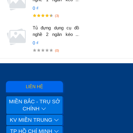
cánh, có vách treo
0 ₫
dụng cụ.
(3)
Tủ đựng dụng cụ đồ
nghề 2 ngăn kéo 2
cánh, có vách treo
0 ₫
dụng cụ.
(0)
LIÊN HỆ
MIỀN BẮC - TRỤ SỞ
CHÍNH
KV MIỀN TRUNG
TP HỒ CHÍ MINH