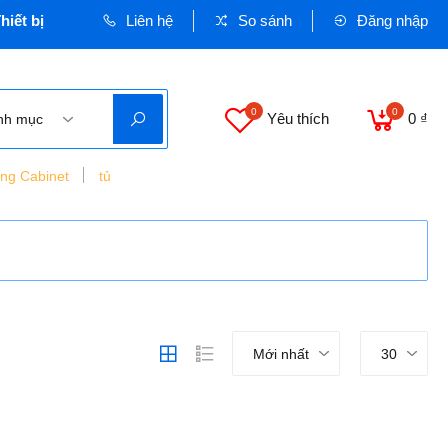
iết bị Dân dụng và Công nghiệp - Cơ quan chủ quản: VINASEE
Liên hệ
So sánh
Đăng nhập
0
0
Yêu thích
0 ₫
nh mục
ing Cabinet
tủ
Mới nhất
30