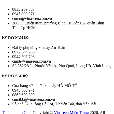
0833 289 808
0945 800 971
cnmn@vinaseen.com.vn
286/35 Chiến lược, phường Bình Trị Đông A, quận Bình
Tân, Tp HCM
KV TÂY NAM BỘ
Đại lý phụ tùng xe máy An Toàn
0972 544 780
0944 707 708
cnmt@vinaseen.com.vn
Số 362/28 ấp Phước Yên A, Phú Quới, Long Hồ, Vĩnh Long.
KV TÂY BẮC BỘ
Cửa hàng sửa chữa xe máy HÀ MÔ TÔ
0945 800 971
0862 629 399
cnmtbb@vinaseen.com.vn
Số nhà 37, đường Lê Lợi, TP Yên Bái, tỉnh Yên Bái
Thiết bị trạm Gara
Copyright ©
Vinaseen Miền Trung
2026. All