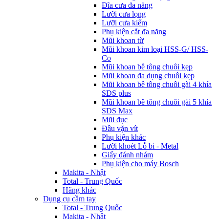
Đĩa cưa đa năng
Lưỡi cưa lọng
Lưỡi cưa kiếm
Phụ kiện cắt đa năng
Mũi khoan từ
Mũi khoan kim loại HSS-G/ HSS-
Co
Mũi khoan bê tông chuôi kẹp
Mũi khoan đa dụng chuôi kẹp
Mũi khoan bê tông chuôi gài 4 khía
SDS plus
Mũi khoan bê tông chuôi gài 5 khía
SDS Max
Mũi đục
Đầu vặn vít
Phụ kiện khác
Lưỡi khoét Lỗ bi - Metal
Giấy đánh nhám
Phụ kiện cho máy Bosch
Makita - Nhật
Total - Trung Quốc
Hãng khác
Dụng cụ cầm tay
Total - Trung Quốc
Makita - Nhật