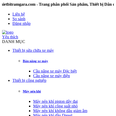
tramgara.com - Trang phân phối Sản phẩm, Thiết bị Dân dụng
Liên hệ
So sánh
Đăng nhập
Yêu thích
DANH MỤC
Thiết bị sửa chữa xe máy
Bàn nâng xe máy
Cầu nâng xe máy Đặc biệt
Cầu nâng xe máy điện
Thiết bị công nghiệp
Máy nén khí
Máy nén khí piston dây đai
Máy nén khí công suất nhỏ
Máy nén khí không dầu giảm âm
Máy nén khí dầu Diesel