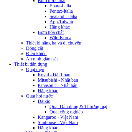
Bơm nước thải
Ebara-Italia
Pentax-Italia
Sealand - Italia
App-Taiwan
Hãng khác
Bơm hóa chất
Wilo-Korea
Thiết bị nâng hạ và di chuyển
Đóng cắt
Điều khiển
An ninh giám sát
Thiết bị dân dụng
Quạt điện
Royal - Đài Loan
Mitsubishi - Nhật bản
Panasonic - Nhật bản
Hãng khác
Quạt hơi nước
Daikio
Quạt Dân dụng & Thương mại
Quạt công nghiệp
Kangaroo - Việt Nam
Sunhouse - Việt Nam
Hãng khác