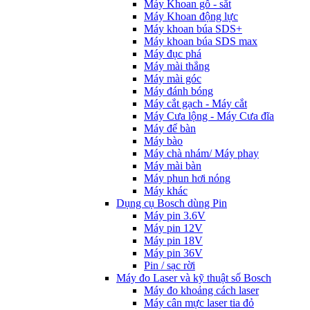
Máy Khoan gỗ - sắt
Máy Khoan động lực
Máy khoan búa SDS+
Máy khoan búa SDS max
Máy đục phá
Máy mài thẳng
Máy mài góc
Máy đánh bóng
Máy cắt gạch - Máy cắt
Máy Cưa lộng - Máy Cưa đĩa
Máy để bàn
Máy bào
Máy chà nhám/ Máy phay
Máy mài bàn
Máy phun hơi nóng
Máy khác
Dụng cụ Bosch dùng Pin
Máy pin 3.6V
Máy pin 12V
Máy pin 18V
Máy pin 36V
Pin / sạc rời
Máy đo Laser và kỹ thuật số Bosch
Máy đo khoảng cách laser
Máy cân mực laser tia đỏ