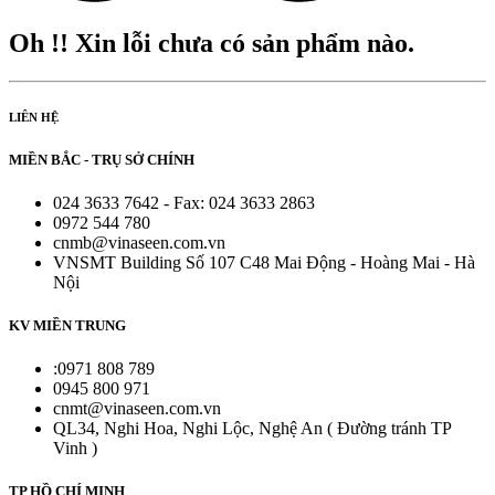
Oh !! Xin lỗi chưa có sản phẩm nào.
LIÊN HỆ
MIỀN BẮC - TRỤ SỞ CHÍNH
024 3633 7642 - Fax: 024 3633 2863
0972 544 780
cnmb@vinaseen.com.vn
VNSMT Building Số 107 C48 Mai Động - Hoàng Mai - Hà
Nội
KV MIỀN TRUNG
:0971 808 789
0945 800 971
cnmt@vinaseen.com.vn
QL34, Nghi Hoa, Nghi Lộc, Nghệ An ( Đường tránh TP
Vinh )
TP HỒ CHÍ MINH