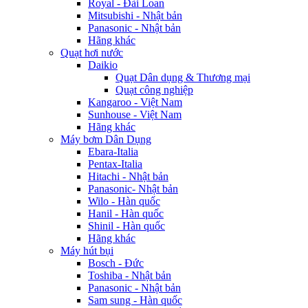
Royal - Đài Loan
Mitsubishi - Nhật bản
Panasonic - Nhật bản
Hãng khác
Quạt hơi nước
Daikio
Quạt Dân dụng & Thương mại
Quạt công nghiệp
Kangaroo - Việt Nam
Sunhouse - Việt Nam
Hãng khác
Máy bơm Dân Dụng
Ebara-Italia
Pentax-Italia
Hitachi - Nhật bản
Panasonic- Nhật bản
Wilo - Hàn quốc
Hanil - Hàn quốc
Shinil - Hàn quốc
Hãng khác
Máy hút bụi
Bosch - Đức
Toshiba - Nhật bản
Panasonic - Nhật bản
Sam sung - Hàn quốc