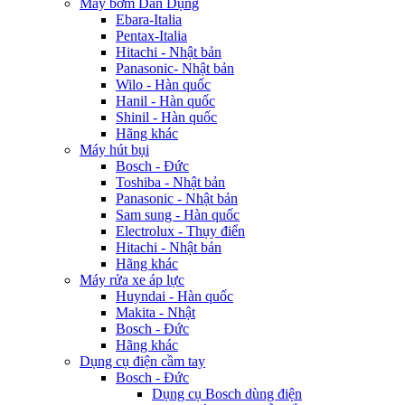
Máy bơm Dân Dụng
Ebara-Italia
Pentax-Italia
Hitachi - Nhật bản
Panasonic- Nhật bản
Wilo - Hàn quốc
Hanil - Hàn quốc
Shinil - Hàn quốc
Hãng khác
Máy hút bụi
Bosch - Đức
Toshiba - Nhật bản
Panasonic - Nhật bản
Sam sung - Hàn quốc
Electrolux - Thụy điển
Hitachi - Nhật bản
Hãng khác
Máy rửa xe áp lực
Huyndai - Hàn quốc
Makita - Nhật
Bosch - Đức
Hãng khác
Dụng cụ điện cầm tay
Bosch - Đức
Dụng cụ Bosch dùng điện