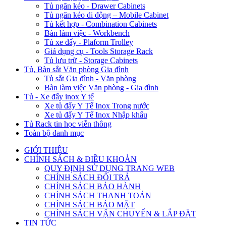
Tủ ngăn kéo - Drawer Cabinets
Tủ ngăn kéo di động – Mobile Cabinet
Tủ kết hợp - Combination Cabinets
Bàn làm việc - Workbench
Tủ xe đẩy - Plaform Trolley
Giá dụng cụ - Tools Storage Rack
Tủ lưu trữ - Storage Cabinets
Tủ, Bàn sắt Văn phòng Gia đình
Tủ sắt Gia đình - Văn phòng
Bàn làm việc Văn phòng - Gia đình
Tủ - Xe đẩy inox Y tế
Xe tủ đẩy Y Tế Inox Trong nước
Xe tủ đẩy Y Tế Inox Nhập khẩu
Tủ Rack tin học viễn thông
Toàn bộ danh mục
GIỚI THIỆU
CHÍNH SÁCH & ĐIỀU KHOẢN
QUY ĐỊNH SỬ DỤNG TRANG WEB
CHÍNH SÁCH ĐỔI TRẢ
CHÍNH SÁCH BẢO HÀNH
CHÍNH SÁCH THANH TOÁN
CHÍNH SÁCH BẢO MẬT
CHÍNH SÁCH VẬN CHUYỂN & LẮP ĐẶT
TIN TỨC