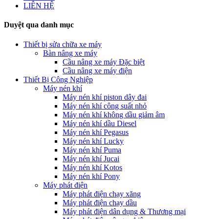
LIÊN HỆ
Duyệt qua danh mục
Thiết bị sửa chữa xe máy
Bàn nâng xe máy
Cầu nâng xe máy Đặc biệt
Cầu nâng xe máy điện
Thiết Bị Công Nghiệp
Máy nén khí
Máy nén khí piston dây đai
Máy nén khí công suất nhỏ
Máy nén khí không dầu giảm âm
Máy nén khí dầu Diesel
Máy nén khí Pegasus
Máy nén khí Lucky
Máy nén khí Puma
Máy nén khí Jucai
Máy nén khí Kotos
Máy nén khí Pony
Máy phát điện
Máy phát điện chạy xăng
Máy phát điện chạy dầu
Máy phát điện dân dụng & Thương mại