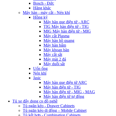
Bosch - Đức
Hãng khác
Máy hàn - máy cắt - Nén khí
Hồng ký
Máy hàn que điện tử - ARC
TIG Máy hàn điện tử - TIG
MIG Máy hàn điện tử - MIG
Máy cắt Plasma
Máy hàn hồ quang
Máy hàn bẩm
Máy khoan bàn
Máy cắt sắt
Máy mài 2 đá
Máy duỗi sắt
Uốn ống
Nén khí
Jasic
Máy hàn que điện tử ARC
Máy hàn điện tử - TIG
Máy hàn điện tử - MIG - MAG
Máy hàn điện tử tự động
Tủ xe đẩy dụng cụ đồ nghề
Tủ ngăn kéo - Drawer Cabinets
Tủ ngăn kéo di động – Mobile Cabinet
Tủ kết hợp - Combination Cabinets