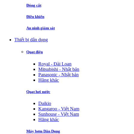
Đóng cắt
Điều khiển
An ninh giám sát
Thiết bị dân dụng
Quạt điện
Royal - Đài Loan
Mitsubishi - Nhật bản
Panasonic - Nhật bản
Hãng khác
Quạt hơi nước
Daikio
Kangaroo - Việt Nam
Sunhouse - Việt Nam
Hãng khác
Máy bơm Dân Dụng