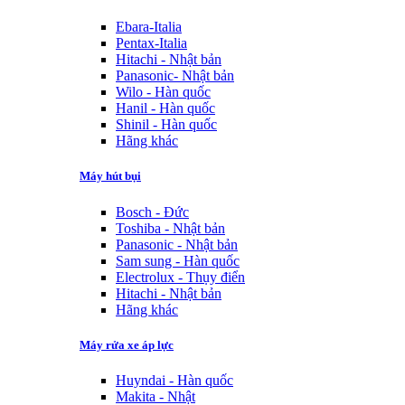
Ebara-Italia
Pentax-Italia
Hitachi - Nhật bản
Panasonic- Nhật bản
Wilo - Hàn quốc
Hanil - Hàn quốc
Shinil - Hàn quốc
Hãng khác
Máy hút bụi
Bosch - Đức
Toshiba - Nhật bản
Panasonic - Nhật bản
Sam sung - Hàn quốc
Electrolux - Thụy điển
Hitachi - Nhật bản
Hãng khác
Máy rửa xe áp lực
Huyndai - Hàn quốc
Makita - Nhật