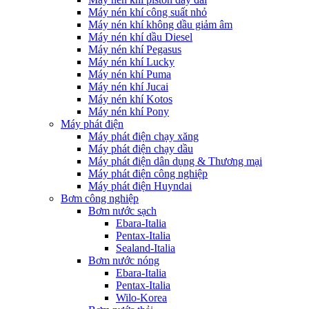
Máy nén khí công suất nhỏ
Máy nén khí không dầu giảm âm
Máy nén khí dầu Diesel
Máy nén khí Pegasus
Máy nén khí Lucky
Máy nén khí Puma
Máy nén khí Jucai
Máy nén khí Kotos
Máy nén khí Pony
Máy phát điện
Máy phát điện chạy xăng
Máy phát điện chạy dầu
Máy phát điện dân dụng & Thương mại
Máy phát điện công nghiệp
Máy phát điện Huyndai
Bơm công nghiệp
Bơm nước sạch
Ebara-Italia
Pentax-Italia
Sealand-Italia
Bơm nước nóng
Ebara-Italia
Pentax-Italia
Wilo-Korea