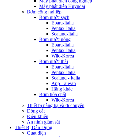
Máy phát điện công nghiệp
Máy phát điện Huyndai
Bơm công nghiệp
Bơm nước sạch
Ebara-Italia
Pentax-Italia
Sealand-Italia
Bơm nước nóng
Ebara-Italia
Pentax-Italia
Wilo-Korea
Bơm nước thải
Ebara-Italia
Pentax-Italia
Sealand - Italia
App-Taiwan
Hãng khác
Bơm hóa chất
Wilo-Korea
Thiết bị nâng hạ và di chuyển
Đóng cắt
Điều khiển
An ninh giám sát
Thiết Bị Dân Dụng
Quạt điện