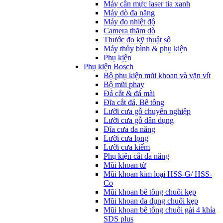
Máy cân mực laser tia xanh
Máy dò đa năng
Máy đo nhiệt độ
Camera thăm dò
Thước đo kỹ thuật số
Máy thủy bình & phụ kiện
Phụ kịện
Phụ kiện Bosch
Bộ phụ kiện mũi khoan và vặn vít
Bộ mũi phay
Đá cắt & đá mài
Đĩa cắt đá, Bê tông
Lưỡi cưa gỗ chuyên nghiệp
Lưỡi cưa gỗ dân dụng
Đĩa cưa đa năng
Lưỡi cưa lọng
Lưỡi cưa kiếm
Phụ kiện cắt đa năng
Mũi khoan từ
Mũi khoan kim loại HSS-G/ HSS-
Co
Mũi khoan bê tông chuôi kẹp
Mũi khoan đa dụng chuôi kẹp
Mũi khoan bê tông chuôi gài 4 khía
SDS plus