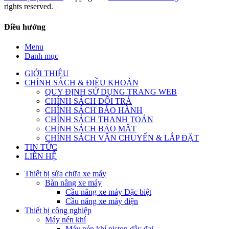
rights reserved.
Điều hướng
Menu
Danh mục
GIỚI THIỆU
CHÍNH SÁCH & ĐIỀU KHOẢN
QUY ĐỊNH SỬ DỤNG TRANG WEB
CHÍNH SÁCH ĐỔI TRẢ
CHÍNH SÁCH BẢO HÀNH
CHÍNH SÁCH THANH TOÁN
CHÍNH SÁCH BẢO MẬT
CHÍNH SÁCH VẬN CHUYỂN & LẮP ĐẶT
TIN TỨC
LIÊN HỆ
Thiết bị sửa chữa xe máy
Bàn nâng xe máy
Cầu nâng xe máy Đặc biệt
Cầu nâng xe máy điện
Thiết bị công nghiệp
Máy nén khí
Máy nén khí piston dây đai