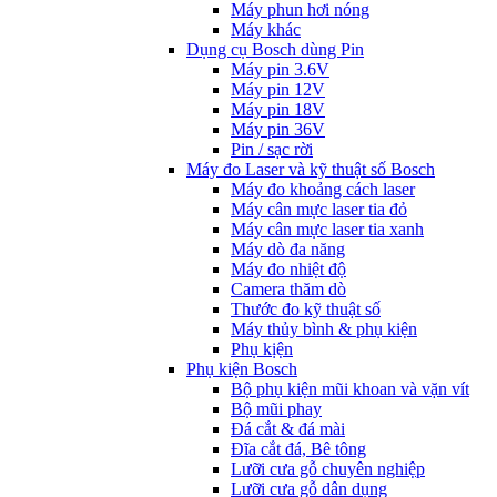
Máy phun hơi nóng
Máy khác
Dụng cụ Bosch dùng Pin
Máy pin 3.6V
Máy pin 12V
Máy pin 18V
Máy pin 36V
Pin / sạc rời
Máy đo Laser và kỹ thuật số Bosch
Máy đo khoảng cách laser
Máy cân mực laser tia đỏ
Máy cân mực laser tia xanh
Máy dò đa năng
Máy đo nhiệt độ
Camera thăm dò
Thước đo kỹ thuật số
Máy thủy bình & phụ kiện
Phụ kịện
Phụ kiện Bosch
Bộ phụ kiện mũi khoan và vặn vít
Bộ mũi phay
Đá cắt & đá mài
Đĩa cắt đá, Bê tông
Lưỡi cưa gỗ chuyên nghiệp
Lưỡi cưa gỗ dân dụng