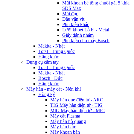
Mũi khoan bê tông chuôi gài 5 khía
SDS Max
Mũi đục
Đầu vặn vít
Phụ kiện khác
Lưỡi khoét Lỗ bi - Metal
Giấy đánh nhám
Phụ kiện cho máy Bosch
Makita - Nhật
Total - Trung Quốc
Hãng khác
Dụng cụ cầm tay
Total - Trung Quốc
Makita - Nhật
Bosch - Đức
Hãng khác
Máy hàn - máy cắt - Nén khí
Hồng ký
Máy hàn que điện tử - ARC
TIG Máy hàn điện tử - TIG
MIG Máy hàn điện tử - MIG
Máy cắt Plasma
Máy hàn hồ quang
Máy hàn bẩm
Máy khoan bàn