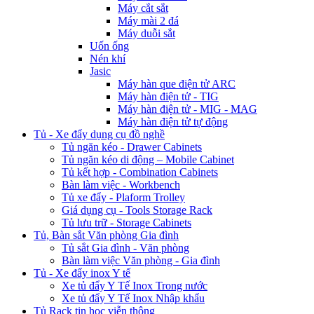
Máy cắt sắt
Máy mài 2 đá
Máy duỗi sắt
Uốn ống
Nén khí
Jasic
Máy hàn que điện tử ARC
Máy hàn điện tử - TIG
Máy hàn điện tử - MIG - MAG
Máy hàn điện tử tự động
Tủ - Xe đẩy dụng cụ đồ nghề
Tủ ngăn kéo - Drawer Cabinets
Tủ ngăn kéo di động – Mobile Cabinet
Tủ kết hợp - Combination Cabinets
Bàn làm việc - Workbench
Tủ xe đẩy - Plaform Trolley
Giá dụng cụ - Tools Storage Rack
Tủ lưu trữ - Storage Cabinets
Tủ, Bàn sắt Văn phòng Gia đình
Tủ sắt Gia đình - Văn phòng
Bàn làm việc Văn phòng - Gia đình
Tủ - Xe đẩy inox Y tế
Xe tủ đẩy Y Tế Inox Trong nước
Xe tủ đẩy Y Tế Inox Nhập khẩu
Tủ Rack tin học viễn thông