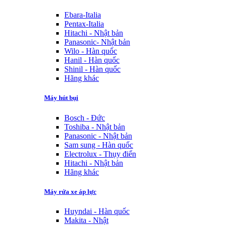
Ebara-Italia
Pentax-Italia
Hitachi - Nhật bản
Panasonic- Nhật bản
Wilo - Hàn quốc
Hanil - Hàn quốc
Shinil - Hàn quốc
Hãng khác
Máy hút bụi
Bosch - Đức
Toshiba - Nhật bản
Panasonic - Nhật bản
Sam sung - Hàn quốc
Electrolux - Thụy điển
Hitachi - Nhật bản
Hãng khác
Máy rửa xe áp lực
Huyndai - Hàn quốc
Makita - Nhật