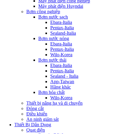
Máy phát điện công nghiệp
Máy phát điện Huyndai
Bơm công nghiệp
Bơm nước sạch
Ebara-Italia
Pentax-Italia
Sealand-Italia
Bơm nước nóng
Ebara-Italia
Pentax-Italia
Wilo-Korea
Bơm nước thải
Ebara-Italia
Pentax-Italia
Sealand - Italia
App-Taiwan
Hãng khác
Bơm hóa chất
Wilo-Korea
Thiết bị nâng hạ và di chuyển
Đóng cắt
Điều khiển
An ninh giám sát
Thiết Bị Dân Dụng
Quạt điện