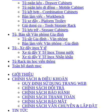
Tủ ngăn kéo - Drawer Cabinets
Tủ ngăn kéo di động – Mobile Cabinet
Tủ kết hợp - Combination Cabinets
Bàn làm việc - Workbench
Tủ xe đẩy - Plaform Trolley
Giá dụng cụ - Tools Storage Rack
Tủ lưu trữ - Storage Cabinets
Tủ, Bàn sắt Văn phòng Gia đình
Tủ sắt Gia đình - Văn phòng
Bàn làm việc Văn phòng - Gia đình
Tủ - Xe đẩy inox Y tế
Xe tủ đẩy Y Tế Inox Trong nước
Xe tủ đẩy Y Tế Inox Nhập khẩu
Tủ Rack tin học viễn thông
Toàn bộ danh mục
GIỚI THIỆU
CHÍNH SÁCH & ĐIỀU KHOẢN
QUY ĐỊNH SỬ DỤNG TRANG WEB
CHÍNH SÁCH ĐỔI TRẢ
CHÍNH SÁCH BẢO HÀNH
CHÍNH SÁCH THANH TOÁN
CHÍNH SÁCH BẢO MẬT
CHÍNH SÁCH VẬN CHUYỂN & LẮP ĐẶT
TIN TỨC