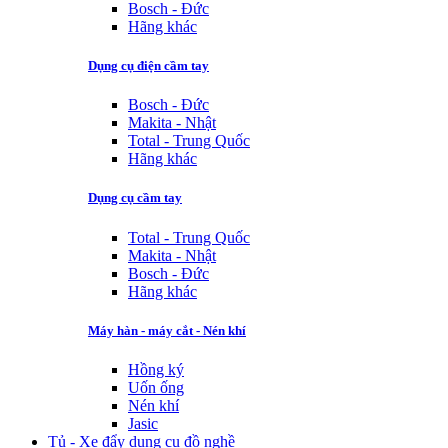
Bosch - Đức
Hãng khác
Dụng cụ điện cầm tay
Bosch - Đức
Makita - Nhật
Total - Trung Quốc
Hãng khác
Dụng cụ cầm tay
Total - Trung Quốc
Makita - Nhật
Bosch - Đức
Hãng khác
Máy hàn - máy cắt - Nén khí
Hồng ký
Uốn ống
Nén khí
Jasic
Tủ - Xe đẩy dụng cụ đồ nghề