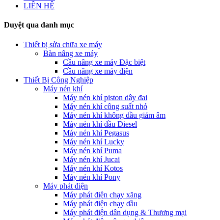
LIÊN HỆ
Duyệt qua danh mục
Thiết bị sửa chữa xe máy
Bàn nâng xe máy
Cầu nâng xe máy Đặc biệt
Cầu nâng xe máy điện
Thiết Bị Công Nghiệp
Máy nén khí
Máy nén khí piston dây đai
Máy nén khí công suất nhỏ
Máy nén khí không dầu giảm âm
Máy nén khí dầu Diesel
Máy nén khí Pegasus
Máy nén khí Lucky
Máy nén khí Puma
Máy nén khí Jucai
Máy nén khí Kotos
Máy nén khí Pony
Máy phát điện
Máy phát điện chạy xăng
Máy phát điện chạy dầu
Máy phát điện dân dụng & Thương mại