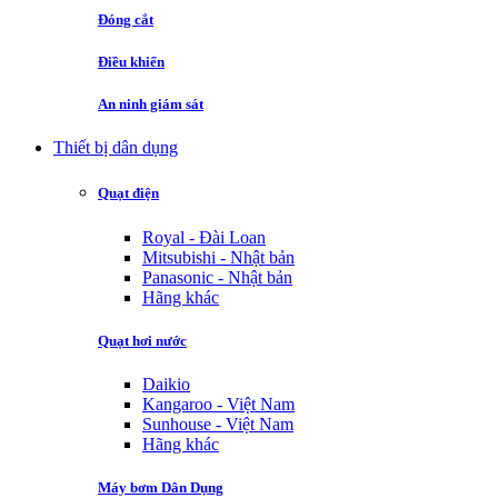
Đóng cắt
Điều khiển
An ninh giám sát
Thiết bị dân dụng
Quạt điện
Royal - Đài Loan
Mitsubishi - Nhật bản
Panasonic - Nhật bản
Hãng khác
Quạt hơi nước
Daikio
Kangaroo - Việt Nam
Sunhouse - Việt Nam
Hãng khác
Máy bơm Dân Dụng