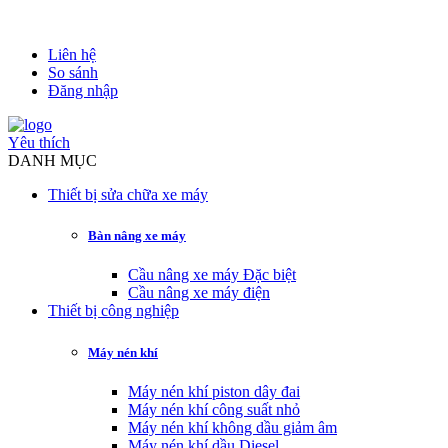
Liên hệ
So sánh
Đăng nhập
Yêu thích
DANH MỤC
Thiết bị sửa chữa xe máy
Bàn nâng xe máy
Cầu nâng xe máy Đặc biệt
Cầu nâng xe máy điện
Thiết bị công nghiệp
Máy nén khí
Máy nén khí piston dây đai
Máy nén khí công suất nhỏ
Máy nén khí không dầu giảm âm
Máy nén khí dầu Diesel