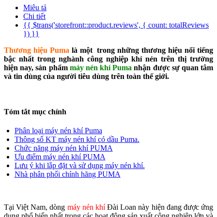
Miêu tả
Chi tiết
{{ $trans('storefront::product.reviews', { count: totalReviews
}) }}
Thương hiệu Puma
là một trong những thương hiệu nổi tiếng
bậc nhất trong nghành công nghiệp khí nén trên thị trường
hiện nay, sản phẩm
máy nén khí Puma
nhận được sự quan tâm
và tin dùng của người tiêu dùng trên toàn thế giới.
Tóm tắt mục chính
Phân loại máy nén khí Puma
Thông số KT máy nén khí có dầu Puma.
Chức năng máy nén khí PUMA
Ưu điểm máy nén khí PUMA
Lưu ý khi lắp đặt và sử dụng máy nén khí.
Nhà phân phối chính hãng PUMA
Tại Việt Nam, dòng
máy nén khí
Đài Loan này hiện đang được ứng
dụng phổ biến nhất trong các hoạt động sản xuất công nghiệp lớn và