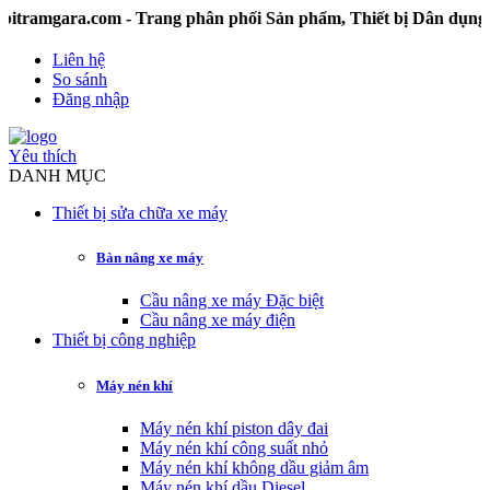
ra.com - Trang phân phối Sản phẩm, Thiết bị Dân dụng và C
Liên hệ
So sánh
Đăng nhập
Yêu thích
DANH MỤC
Thiết bị sửa chữa xe máy
Bàn nâng xe máy
Cầu nâng xe máy Đặc biệt
Cầu nâng xe máy điện
Thiết bị công nghiệp
Máy nén khí
Máy nén khí piston dây đai
Máy nén khí công suất nhỏ
Máy nén khí không dầu giảm âm
Máy nén khí dầu Diesel