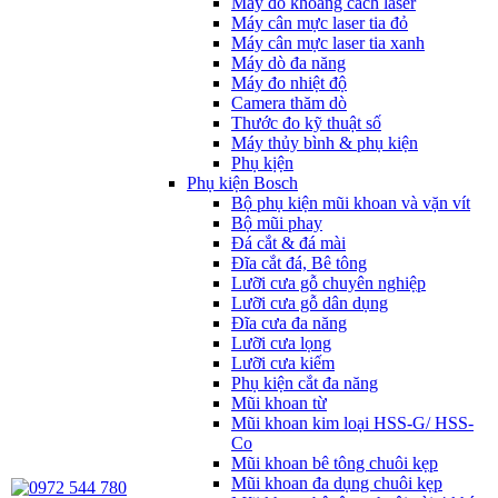
Máy đo khoảng cách laser
Máy cân mực laser tia đỏ
Máy cân mực laser tia xanh
Máy dò đa năng
Máy đo nhiệt độ
Camera thăm dò
Thước đo kỹ thuật số
Máy thủy bình & phụ kiện
Phụ kịện
Phụ kiện Bosch
Bộ phụ kiện mũi khoan và vặn vít
Bộ mũi phay
Đá cắt & đá mài
Đĩa cắt đá, Bê tông
Lưỡi cưa gỗ chuyên nghiệp
Lưỡi cưa gỗ dân dụng
Đĩa cưa đa năng
Lưỡi cưa lọng
Lưỡi cưa kiếm
Phụ kiện cắt đa năng
Mũi khoan từ
Mũi khoan kim loại HSS-G/ HSS-
Co
Mũi khoan bê tông chuôi kẹp
Mũi khoan đa dụng chuôi kẹp