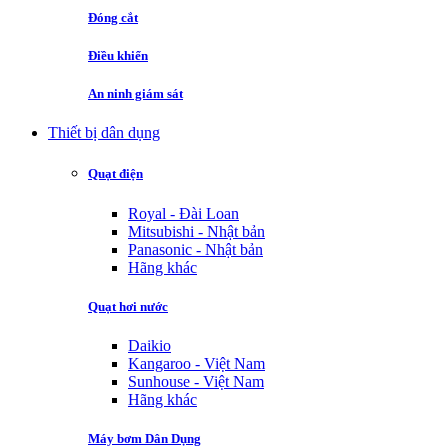
Đóng cắt
Điều khiển
An ninh giám sát
Thiết bị dân dụng
Quạt điện
Royal - Đài Loan
Mitsubishi - Nhật bản
Panasonic - Nhật bản
Hãng khác
Quạt hơi nước
Daikio
Kangaroo - Việt Nam
Sunhouse - Việt Nam
Hãng khác
Máy bơm Dân Dụng