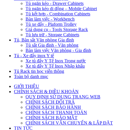
Tủ ngăn kéo - Drawer Cabinets
Tủ ngăn kéo di động – Mobile Cabinet
Tủ kết hợp - Combination Cabinets
Bàn làm việc - Workbench
Tủ xe đẩy - Plaform Trolley
Giá dụng cụ - Tools Storage Rack
Tủ lưu trữ - Storage Cabinets
Tủ, Bàn sắt Văn phòng Gia đình
Tủ sắt Gia đình - Văn phòng
Bàn làm việc Văn phòng - Gia đình
Tủ - Xe đẩy inox Y tế
Xe tủ đẩy Y Tế Inox Trong nước
Xe tủ đẩy Y Tế Inox Nhập khẩu
Tủ Rack tin học viễn thông
Toàn bộ danh mục
GIỚI THIỆU
CHÍNH SÁCH & ĐIỀU KHOẢN
QUY ĐỊNH SỬ DỤNG TRANG WEB
CHÍNH SÁCH ĐỔI TRẢ
CHÍNH SÁCH BẢO HÀNH
CHÍNH SÁCH THANH TOÁN
CHÍNH SÁCH BẢO MẬT
CHÍNH SÁCH VẬN CHUYỂN & LẮP ĐẶT
TIN TỨC