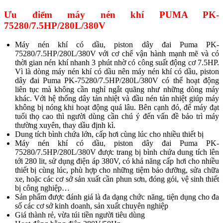
Ưu điểm máy nén khí PUMA PK-
75280/7.5HP/280L/380V
Máy nén khí có dầu, piston dây đai Puma PK-
75280/7.5HP/280L/380V với cơ chế vận hành mạnh mẽ và có
thời gian nén khí nhanh 3 phút nhờ có công suất động cơ 7.5HP.
Vì là dòng máy nén khí có dầu nên máy nén khí có dầu, piston
dây đai Puma PK-75280/7.5HP/280L/380V có thể hoạt động
liên tục mà không cần nghỉ ngắt quãng như những dòng máy
khác. Với hệ thống dây tản nhiệt và đầu nén tản nhiệt giúp máy
không bị nóng khi hoạt động quá lâu. Bên cạnh đó, để máy đạt
tuổi thọ cao thì người dùng cần chú ý đến vấn đề bảo trì máy
thường xuyên, thay dầu định kì.
Dung tích bình chứa lớn, cấp hơi cùng lúc cho nhiều thiết bị
Máy nén khí có dầu, piston dây đai Puma PK-
75280/7.5HP/280L/380V được trang bị bình chứa dung tích lên
tới 280 lit, sử dụng điện áp 380V, có khả năng cấp hơi cho nhiều
thiết bị cùng lúc, phù hợp cho những tiệm bảo dưỡng, sửa chữa
xe, hoặc các cơ sở sản xuất cần phun sơn, đóng gói, vệ sinh thiết
bị công nghiệp…
Sản phẩm được đánh giá là đa dạng chức năng, tiện dụng cho đa
số các cơ sở kinh doanh, sản xuất chuyên nghiệp
Giá thành rẻ, vừa túi tiền người tiêu dùng