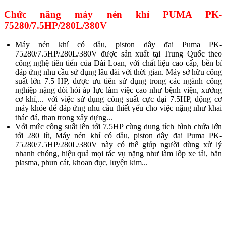
Chức năng máy nén khí PUMA PK-
75280/7.5HP/280L/380V
Máy nén khí có dầu, piston dây đai Puma PK-
75280/7.5HP/280L/380V được sản xuất tại Trung Quốc theo
công nghệ tiên tiến của Đài Loan, với chất liệu cao cấp, bền bỉ
đáp ứng nhu cầu sử dụng lâu dài với thời gian. Máy sở hữu công
suất lớn 7.5 HP, được ưu tiên sử dụng trong các ngành công
nghiệp nặng đòi hỏi áp lực làm việc cao như bệnh viện, xưởng
cơ khí,... với việc sử dụng công suất cực đại 7.5HP, động cơ
máy khỏe để đáp ứng nhu cầu thiết yếu cho việc nặng như khai
thác đá, than trong xây dựng...
Với mức công suất lên tới 7.5HP cùng dung tích bình chứa lớn
tới 280 lít, Máy nén khí có dầu, piston dây đai Puma PK-
75280/7.5HP/280L/380V này có thể giúp người dùng xử lý
nhanh chóng, hiệu quả mọi tác vụ nặng như làm lốp xe tải, bắn
plasma, phun cát, khoan đục, luyện kim...