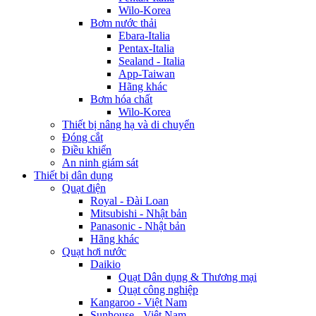
Wilo-Korea
Bơm nước thải
Ebara-Italia
Pentax-Italia
Sealand - Italia
App-Taiwan
Hãng khác
Bơm hóa chất
Wilo-Korea
Thiết bị nâng hạ và di chuyển
Đóng cắt
Điều khiển
An ninh giám sát
Thiết bị dân dụng
Quạt điện
Royal - Đài Loan
Mitsubishi - Nhật bản
Panasonic - Nhật bản
Hãng khác
Quạt hơi nước
Daikio
Quạt Dân dụng & Thương mại
Quạt công nghiệp
Kangaroo - Việt Nam
Sunhouse - Việt Nam