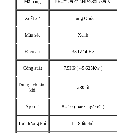
Mã hàng
PK-75280/7.5HP/280L/380V
Xuất xứ
Trung Quốc
Màu sắc
Xanh
Điện áp
380V/50Hz
Công suất
7.5HP ( ~5.625Kw )
Dung tích bình
280 lít
khí
Áp suất
8 - 10 ( bar ~ kg/cm2 )
Lưu lượng khí
1118 lít/phút