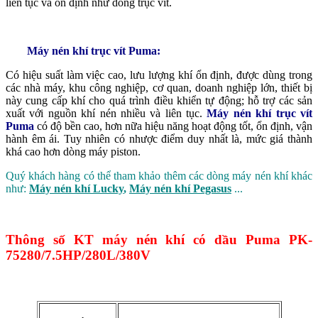
liên tục và ổn định như dòng trục vít.
Máy nén khí trục vít Puma:
Có hiệu suất làm việc cao, lưu lượng khí ổn định, được dùng trong
các nhà máy, khu công nghiệp, cơ quan, doanh nghiệp lớn, thiết bị
này cung cấp khí cho quá trình điều khiển tự động; hỗ trợ các sản
xuất với nguồn khí nén nhiều và liên tục.
Máy nén khí trục vít
Puma
có độ bền cao, hơn nữa hiệu năng hoạt động tốt, ổn định, vận
hành êm ái. Tuy nhiên có nhược điểm duy nhất là, mức giá thành
khá cao hơn dòng máy piston.
Quý khách hàng có thể tham khảo thêm các dòng máy nén khí khác
như:
Máy nén khí Lucky
,
Máy nén khí Pegasus
...
Thông số KT máy nén khí có
dầu Puma PK-
75280/7.5HP/280L/380V