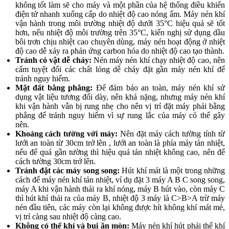
không tốt làm sẽ cho máy và một phần của hệ thống điều khiển
điện tử nhanh xuống cấp do nhiệt độ cao nóng ẩm. Máy nén khí
vận hành trong môi trường nhiệt độ dưới 35°C hiệu quả sẽ tốt
hơn, nếu nhiệt độ môi trường trên 35°C, kiến nghị sử dụng dầu
bôi trơn chịu nhiệt cao chuyên dùng, máy nén hoạt động ở nhiệt
độ cao dễ xảy ra phản ứng carbon hóa do nhiệt độ cao tạo thành.
Tránh có vật dễ cháy:
Nén máy nén khí chạy nhiệt độ cao, nên
cấm tuyệt đối các chất lỏng dễ cháy đặt gần máy nén khí để
tránh nguy hiểm.
Mặt đất bằng phẳng:
Để đảm bảo an toàn, máy nén khí sử
dụng vật liệu tương đối dày, nên khá nặng, nhưng máy nén khí
khi vận hành vẫn bị rung nhẹ cho nên vị trí đặt máy phải bằng
phẳng để tránh nguy hiểm vì sự rung lắc của máy có thể gây
nên.
Khoảng cách tường với máy:
Nên đặt máy cách tường tính từ
lưới an toàn từ 30cm trở lên , lưới an toàn là phía máy tản nhiệt,
nếu để quá gần tường thì hiệu quả tản nhiệt không cao, nên để
cách tường 30cm trở lên.
Tránh đặt các máy song song:
Hút khí mát là một trong những
cách để máy nén khí tản nhiệt, ví dụ đặt 3 máy A B C song song,
máy A khi vận hành thải ra khí nóng, máy B hút vào, còn máy C
thì hút khí thải ra của máy B, nhiệt độ 3 máy là C>B>A trừ máy
nén đầu tiên, các máy còn lại không được hít không khí mát mẻ,
vị trí càng sau nhiệt độ càng cao.
Không có thể khí và bụi ăn mòn:
Máy nén khí hút phải thể khí