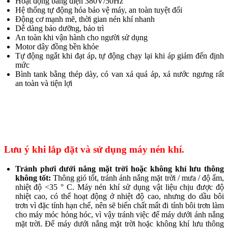
Hoạt động bằng điện 380V/50Hz
Hệ thống tự động hóa bảo vệ máy, an toàn tuyệt đối
Động cơ mạnh mẽ, thời gian nén khí nhanh
Dễ dàng bảo dưỡng, bảo trì
An toàn khi vận hành cho người sử dụng
Motor dây đồng bền khỏe
Tự động ngắt khi đạt áp, tự động chạy lại khi áp giảm đến định
mức
Bình tank bằng thép dày, có van xả quá áp, xả nước ngưng rất
an toàn và tiện lợi
Lưu ý khi lắp đặt và sử dụng máy nén khí.
Tránh phơi dưới nắng mặt trời hoặc không khí lưu thông
không tốt:
Thông gió tốt, tránh ánh nắng mặt trời / mưa / độ ẩm,
nhiệt độ <35 ° C. Máy nén khí sử dụng vật liệu chịu được độ
nhiệt cao, có thể hoạt động ở nhiệt độ cao, nhưng do dầu bôi
trơn vì đặc tính hạn chế, nên sẽ biến chất mất đi tính bôi trơn làm
cho máy móc hỏng hóc, vì vậy tránh việc để máy dưới ánh nắng
mặt trời. Để máy dưới nắng mặt trời hoặc không khí lưu thông