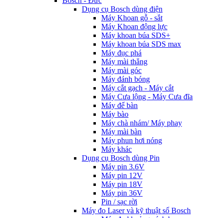
Bosch - Đức
Dụng cụ Bosch dùng điện
Máy Khoan gỗ - sắt
Máy Khoan động lực
Máy khoan búa SDS+
Máy khoan búa SDS max
Máy đục phá
Máy mài thẳng
Máy mài góc
Máy đánh bóng
Máy cắt gạch - Máy cắt
Máy Cưa lộng - Máy Cưa đĩa
Máy để bàn
Máy bào
Máy chà nhám/ Máy phay
Máy mài bàn
Máy phun hơi nóng
Máy khác
Dụng cụ Bosch dùng Pin
Máy pin 3.6V
Máy pin 12V
Máy pin 18V
Máy pin 36V
Pin / sạc rời
Máy đo Laser và kỹ thuật số Bosch