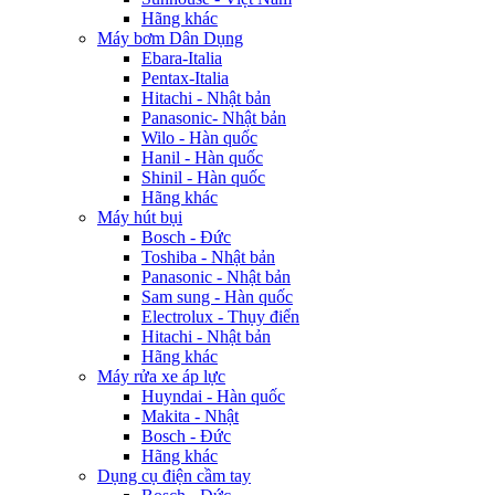
Hãng khác
Máy bơm Dân Dụng
Ebara-Italia
Pentax-Italia
Hitachi - Nhật bản
Panasonic- Nhật bản
Wilo - Hàn quốc
Hanil - Hàn quốc
Shinil - Hàn quốc
Hãng khác
Máy hút bụi
Bosch - Đức
Toshiba - Nhật bản
Panasonic - Nhật bản
Sam sung - Hàn quốc
Electrolux - Thụy điển
Hitachi - Nhật bản
Hãng khác
Máy rửa xe áp lực
Huyndai - Hàn quốc
Makita - Nhật
Bosch - Đức
Hãng khác
Dụng cụ điện cầm tay