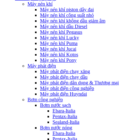
Máy nén khí
Máy nén khí piston dây đai
Máy nén khí công suất nhỏ
Máy nén khí không dầu giảm âm
Máy nén khí dầu Diesel
Máy nén khí Pegasus
Máy nén khí Lucky
Máy nén khí Puma
Máy nén khí Jucai
Máy nén khí Kotos
Máy nén khí Pony
Máy phát điện
Máy phát điện chạy xăng
Máy phát điện chạy dầu
Máy phát điện dân dụng & Thương mại
Máy phát điện công nghiệp
Máy phát điện Huyndai
Bơm công nghiệp
Bơm nước sạch
Ebara-Italia
Pentax-Italia
Sealand-Italia
Bơm nước nóng
Ebara-Italia
Pentax-Italia