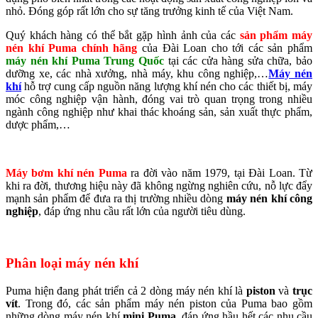
nhỏ. Đóng góp rất lớn cho sự tăng trưởng kinh tế của Việt Nam.
Quý khách hàng có thể bắt gặp hình ảnh của các
sản phẩm máy
nén khí Puma chính hãng
của Đài Loan cho tới các sản phẩm
máy nén khí Puma Trung Quốc
tại các cửa hàng sửa chữa, bảo
dưỡng xe, các nhà xưởng, nhà máy, khu công nghiệp,…
Máy nén
khí
hỗ trợ cung cấp nguồn năng lượng khí nén cho các thiết bị, máy
móc công nghiệp vận hành, đóng vai trò quan trọng trong nhiều
ngành công nghiệp như khai thác khoáng sản, sản xuất thực phẩm,
dược phẩm,…
Máy bơm khí nén Puma
ra đời vào năm 1979, tại Đài Loan. Từ
khi ra đời, thương hiệu này đã không ngừng nghiên cứu, nỗ lực đẩy
mạnh sản phẩm để đưa ra thị trường nhiều dòng
máy nén khí công
nghiệp
, đáp ứng nhu cầu rất lớn của người tiêu dùng.
Phân loại máy nén khí
Puma hiện đang phát triển cả 2 dòng máy nén khí là
piston
và
trục
vít
. Trong đó, các sản phẩm máy nén piston của Puma bao gồm
những dòng máy nén khí
mini Puma
, đáp ứng hầu hết các nhu cầu