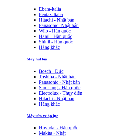
Ebara-Italia
Pentax-Italia
Hitachi - Nhật bản
Panasonic- Nhật bản
Wilo - Hàn quốc
Hanil - Hàn quốc
Shinil - Hàn quốc
Hãng khác
Máy hút bụi
Bosch - Đức
Toshiba - Nhật bản
Panasonic - Nhật bản
Sam sung - Hàn quốc
Electrolux - Thụy điển
Hitachi - Nhật bản
Hãng khác
Máy rửa xe áp lực
Huyndai - Hàn quốc
Makita - Nhật