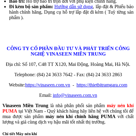
Bảo trì:
Hỗ trợ bảo trì trọn đời với phụ kiện chính hãng.
Đi kèm bộ sản phẩm:
Hướng dẫn sử dụng
, lắp đặt & Phiếu bảo
hành chính hãng, Dụng cụ hỗ trợ lắp đặt đi kèm ( Tuỳ từng sản
phẩm ).
CÔNG TY CỔ PHẦN
ĐẦU TƯ VÀ PHÁT TRIỂN CÔNG
NGHỆ
VINASEEN MIỀN TRUNG
Địa chỉ: Số 107, C48 TT X120, Mai Động, Hoàng Mai, Hà Nội.
Telephone: (84) 24 3633 7642 - Fax: (84) 24 3633 2863
Website:
https://vinaseen.com.vn
-
https://thietbitramgara.com
Email:
info@vinaseen.com.vn
Vinaseen Miền Trung
là nhà phân phối sản phẩm
máy nén khí
PUMA
tại Việt Nam - Quý khách hàng hãy liên hệ với chúng tôi để
mua được sản phẩm
máy nén khí chính hãng PUMA
với chất
lượng và giá cùng dịch vụ hậu mãi tốt nhất thị trường.
Chi tiết Máy nén khí