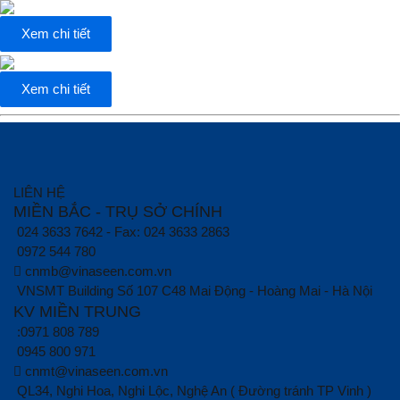
Xem chi tiết
Xem chi tiết
LIÊN HỆ
MIỀN BẮC - TRỤ SỞ CHÍNH
024 3633 7642 - Fax: 024 3633 2863
0972 544 780
cnmb@vinaseen.com.vn
VNSMT Building Số 107 C48 Mai Động - Hoàng Mai - Hà Nội
KV MIỀN TRUNG
:0971 808 789
0945 800 971
cnmt@vinaseen.com.vn
QL34, Nghi Hoa, Nghi Lộc, Nghệ An ( Đường tránh TP Vinh )