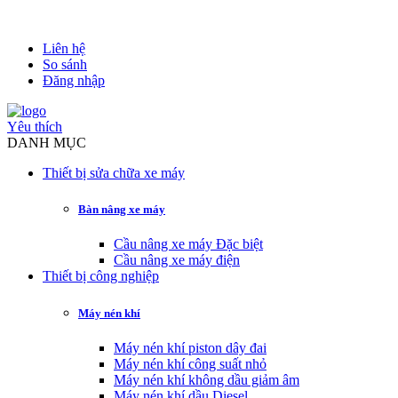
Liên hệ
So sánh
Đăng nhập
Yêu thích
DANH MỤC
Thiết bị sửa chữa xe máy
Bàn nâng xe máy
Cầu nâng xe máy Đặc biệt
Cầu nâng xe máy điện
Thiết bị công nghiệp
Máy nén khí
Máy nén khí piston dây đai
Máy nén khí công suất nhỏ
Máy nén khí không dầu giảm âm
Máy nén khí dầu Diesel