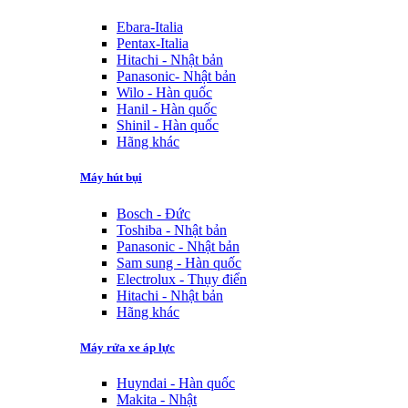
Ebara-Italia
Pentax-Italia
Hitachi - Nhật bản
Panasonic- Nhật bản
Wilo - Hàn quốc
Hanil - Hàn quốc
Shinil - Hàn quốc
Hãng khác
Máy hút bụi
Bosch - Đức
Toshiba - Nhật bản
Panasonic - Nhật bản
Sam sung - Hàn quốc
Electrolux - Thụy điển
Hitachi - Nhật bản
Hãng khác
Máy rửa xe áp lực
Huyndai - Hàn quốc
Makita - Nhật