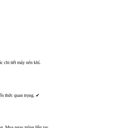
c chi tiết máy nén khí.
ến thức quan trọng. ✔
g, Mua ngay trúng liền tay