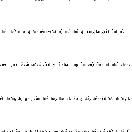
ích bởi những ưu điểm vượt trội mà chúng mang lại giá thành rẻ.
iệc hạn chế các sự cố và duy trì khả năng làm việc ổn định nhất cho cá
t những dụng cụ cần thiết hãy tham khảo tại đây để có được những ki
 nhãn hiệu DAIKIOSAN cùng nhiều phầm quà giá trị lên tới 38 tỷ đồn