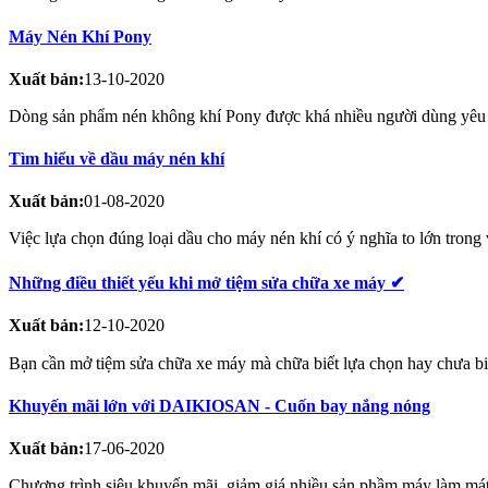
Máy Nén Khí Pony
Xuất bản:
13-10-2020
Dòng sản phẩm nén không khí Pony được khá nhiều người dùng yêu th
Tìm hiểu về dầu máy nén khí
Xuất bản:
01-08-2020
Việc lựa chọn đúng loại dầu cho máy nén khí có ý nghĩa to lớn trong v
Những điều thiết yếu khi mở tiệm sửa chữa xe máy ✔
Xuất bản:
12-10-2020
Bạn cần mở tiệm sửa chữa xe máy mà chữa biết lựa chọn hay chưa biế
Khuyến mãi lớn với DAIKIOSAN - Cuốn bay nắng nóng
Xuất bản:
17-06-2020
Chương trình siêu khuyến mãi, giảm giá nhiều sản phầm máy làm mát