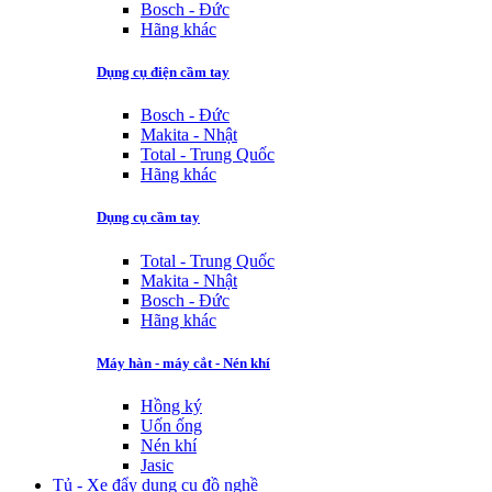
Bosch - Đức
Hãng khác
Dụng cụ điện cầm tay
Bosch - Đức
Makita - Nhật
Total - Trung Quốc
Hãng khác
Dụng cụ cầm tay
Total - Trung Quốc
Makita - Nhật
Bosch - Đức
Hãng khác
Máy hàn - máy cắt - Nén khí
Hồng ký
Uốn ống
Nén khí
Jasic
Tủ - Xe đẩy dụng cụ đồ nghề