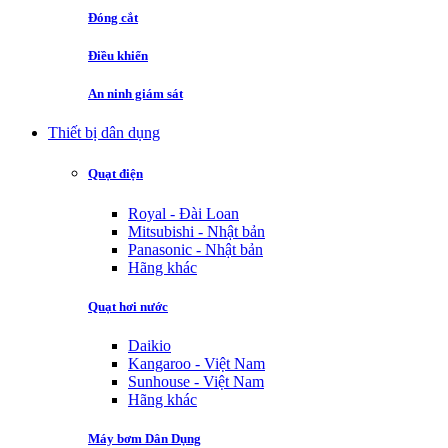
Đóng cắt
Điều khiển
An ninh giám sát
Thiết bị dân dụng
Quạt điện
Royal - Đài Loan
Mitsubishi - Nhật bản
Panasonic - Nhật bản
Hãng khác
Quạt hơi nước
Daikio
Kangaroo - Việt Nam
Sunhouse - Việt Nam
Hãng khác
Máy bơm Dân Dụng