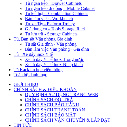
Tủ ngăn kéo - Drawer Cabinets
Tủ ngăn kéo di động – Mobile Cabinet
Tủ kết hợp - Combination Cabinets
Bàn làm việc - Workbench
Tủ xe đẩy - Plaform Trolley
Giá dụng cụ - Tools Storage Rack
Tủ lưu trữ - Storage Cabinets
Tủ, Bàn sắt Văn phòng Gia đình
Tủ sắt Gia đình - Văn phòng
Bàn làm việc Văn phòng - Gia đình
Tủ - Xe đẩy inox Y tế
Xe tủ đẩy Y Tế Inox Trong nước
Xe tủ đẩy Y Tế Inox Nhập khẩu
Tủ Rack tin học viễn thông
Toàn bộ danh mục
GIỚI THIỆU
CHÍNH SÁCH & ĐIỀU KHOẢN
QUY ĐỊNH SỬ DỤNG TRANG WEB
CHÍNH SÁCH ĐỔI TRẢ
CHÍNH SÁCH BẢO HÀNH
CHÍNH SÁCH THANH TOÁN
CHÍNH SÁCH BẢO MẬT
CHÍNH SÁCH VẬN CHUYỂN & LẮP ĐẶT
TIN TỨC