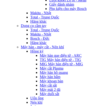
Lưỡi khoét Lỗ bi - Metal
Giấy đánh nhám
Phụ kiện cho máy Bosch
Makita - Nhật
Total - Trung Quốc
Hãng khác
Dụng cụ cầm tay
Total - Trung Quốc
Makita - Nhật
Bosch - Đức
Hãng khác
Máy hàn - máy cắt - Nén khí
Hồng ký
Máy hàn que điện tử - ARC
TIG Máy hàn điện tử - TIG
MIG Máy hàn điện tử - MIG
Máy cắt Plasma
Máy hàn hồ quang
Máy hàn bẩm
Máy khoan bàn
Máy cắt sắt
Máy mài 2 đá
Máy duỗi sắt
Uốn ống
Nén khí