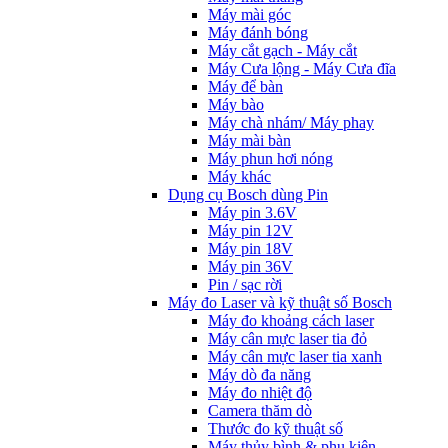
Máy mài góc
Máy đánh bóng
Máy cắt gạch - Máy cắt
Máy Cưa lộng - Máy Cưa đĩa
Máy để bàn
Máy bào
Máy chà nhám/ Máy phay
Máy mài bàn
Máy phun hơi nóng
Máy khác
Dụng cụ Bosch dùng Pin
Máy pin 3.6V
Máy pin 12V
Máy pin 18V
Máy pin 36V
Pin / sạc rời
Máy đo Laser và kỹ thuật số Bosch
Máy đo khoảng cách laser
Máy cân mực laser tia đỏ
Máy cân mực laser tia xanh
Máy dò đa năng
Máy đo nhiệt độ
Camera thăm dò
Thước đo kỹ thuật số
Máy thủy bình & phụ kiện