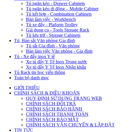
Tủ ngăn kéo - Drawer Cabinets
Tủ ngăn kéo di động – Mobile Cabinet
Tủ kết hợp - Combination Cabinets
Bàn làm việc - Workbench
Tủ xe đẩy - Plaform Trolley
Giá dụng cụ - Tools Storage Rack
Tủ lưu trữ - Storage Cabinets
Tủ, Bàn sắt Văn phòng Gia đình
Tủ sắt Gia đình - Văn phòng
Bàn làm việc Văn phòng - Gia đình
Tủ - Xe đẩy inox Y tế
Xe tủ đẩy Y Tế Inox Trong nước
Xe tủ đẩy Y Tế Inox Nhập khẩu
Tủ Rack tin học viễn thông
Toàn bộ danh mục
GIỚI THIỆU
CHÍNH SÁCH & ĐIỀU KHOẢN
QUY ĐỊNH SỬ DỤNG TRANG WEB
CHÍNH SÁCH ĐỔI TRẢ
CHÍNH SÁCH BẢO HÀNH
CHÍNH SÁCH THANH TOÁN
CHÍNH SÁCH BẢO MẬT
CHÍNH SÁCH VẬN CHUYỂN & LẮP ĐẶT
TIN TỨC