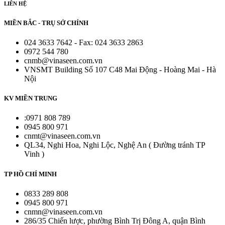
LIÊN HỆ
MIỀN BẮC - TRỤ SỞ CHÍNH
024 3633 7642 - Fax: 024 3633 2863
0972 544 780
cnmb@vinaseen.com.vn
VNSMT Building Số 107 C48 Mai Động - Hoàng Mai - Hà
Nội
KV MIỀN TRUNG
:0971 808 789
0945 800 971
cnmt@vinaseen.com.vn
QL34, Nghi Hoa, Nghi Lộc, Nghệ An ( Đường tránh TP
Vinh )
TP HỒ CHÍ MINH
0833 289 808
0945 800 971
cnmn@vinaseen.com.vn
286/35 Chiến lược, phường Bình Trị Đông A, quận Bình