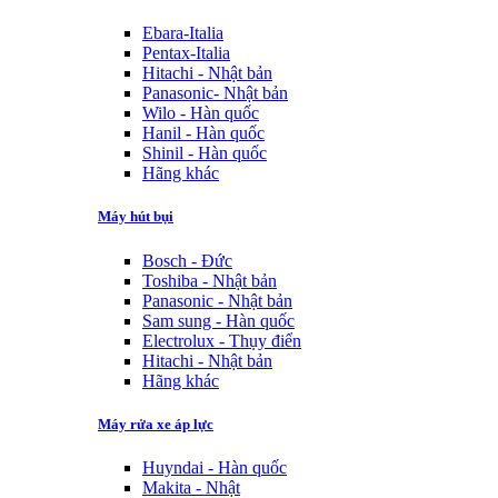
Ebara-Italia
Pentax-Italia
Hitachi - Nhật bản
Panasonic- Nhật bản
Wilo - Hàn quốc
Hanil - Hàn quốc
Shinil - Hàn quốc
Hãng khác
Máy hút bụi
Bosch - Đức
Toshiba - Nhật bản
Panasonic - Nhật bản
Sam sung - Hàn quốc
Electrolux - Thụy điển
Hitachi - Nhật bản
Hãng khác
Máy rửa xe áp lực
Huyndai - Hàn quốc
Makita - Nhật