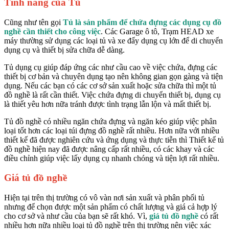
Tính năng của Tủ
Cũng như tên gọi
Tủ là sản phẩm để chứa đựng các dụng cụ đồ
nghề cần thiết cho công việc
. Các Garage ô tô, Trạm HEAD xe
máy thường sử dụng các loại tủ và xe đẩy dụng cụ lớn để di chuyển
dụng cụ và thiết bị sửa chữa dễ dàng.
Tủ dụng cụ giúp đáp ứng các như cầu cao về việc chứa, đựng các
thiết bị cơ bản và chuyên dụng tạo nên không gian gọn gàng và tiện
dụng. Nếu các bạn có các cơ sở sản xuất hoặc sửa chữa thì một tủ
đồ nghề là rất cần thiết. Việc chứa đựng di chuyển thiết bị, dụng cụ
là thiết yêu hơn nữa tránh được tình trạng lẫn lộn và mất thiết bị.
Tủ đồ nghề có nhiều ngăn chứa đựng và ngăn kéo giúp việc phân
loại tốt hơn các loại túi đựng đồ nghề rất nhiều. Hơn nữa với nhiều
thiết kế đã được nghiên cứu và ứng dụng và thực tiễn thì Thiết kế tủ
đồ nghề hiện nay đã được nâng cấp rất nhiều, có các khay và các
điều chỉnh giúp việc lấy dụng cụ nhanh chóng và tiện lợi rất nhiều.
Giá tủ đồ nghề
Hiện tại trên thị trường có vô vàn nơi sản xuất và phân phối tủ
nhưng để chọn được một sản phẩm có chất lượng và giá cả hợp lý
cho cơ sở và như cầu của bạn sẽ rất khó. Vì,
giá tủ đồ nghề
có rất
nhiều hơn nữa nhiều loại tủ đồ nghề trên thị trường nên việc xác