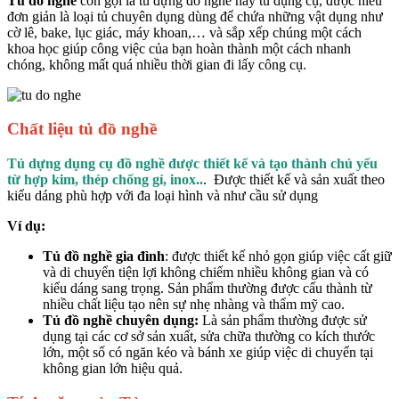
Tủ đồ nghề
còn gọi là tủ đựng đồ nghề hay tủ dụng cụ, được hiểu
đơn giản là loại tủ chuyên dụng dùng để chứa những vật dụng như
cờ lê, bake, lục giác, máy khoan,… và sắp xếp chúng một cách
khoa học giúp công việc của bạn hoàn thành một cách nhanh
chóng, không mất quá nhiều thời gian đi lấy công cụ.
Chất liệu tủ đồ nghề
Tủ dựng dụng cụ đồ nghề được thiết kế và tạo thành chủ yếu
từ hợp kim, thép chống gỉ, inox..
. Được thiết kế và sản xuất theo
kiểu dáng phù hợp với đa loại hình và như cầu sử dụng
Ví dụ:
Tủ đồ nghề gia đình
: được thiết kế nhỏ gọn giúp việc cất giữ
và di chuyển tiện lợi không chiếm nhiều không gian và có
kiểu dáng sang trọng. Sản phẩm thường được cấu thành từ
nhiều chất liệu tạo nên sự nhẹ nhàng và thẩm mỹ cao.
Tủ đồ nghề chuyên dụng:
Là sản phẩm thường được sử
dụng tại các cơ sở sản xuất, sửa chữa thường co kích thước
lớn, một số có ngăn kéo và bánh xe giúp việc di chuyển tại
không gian lớn hiệu quả.