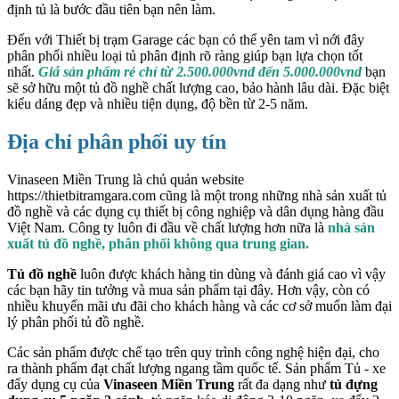
định tủ là bước đầu tiên bạn nên làm.
Đến với Thiết bị trạm Garage các bạn có thể yên tam vì nới đây
phân phối nhiều loại tủ phân định rõ ràng giúp bạn lựa chọn tốt
nhất.
Giá sản phẩm rẻ chỉ từ 2.500.000vnd đến 5.000.000vnd
bạn
sẽ sở hữu một tủ đồ nghề chất lượng cao, bảo hành lâu dài. Đặc biệt
kiểu dáng đẹp và nhiều tiện dụng, độ bền từ 2-5 năm.
Địa chỉ phân phối uy tín
Vinaseen Miền Trung là chủ quản website
https://thietbitramgara.com
cũng là một trong những nhà sản xuất tủ
đồ nghề và các dụng cụ thiết bị công nghiệp và dân dụng hàng đầu
Việt Nam. Công ty luôn đi đầu về chất lượng hơn nữa là
nhà sản
xuất tủ đồ nghề, phân phối không qua trung gian.
Tủ đồ nghề
luôn được khách hàng tin dùng và đánh giá cao vì vậy
các bạn hãy tin tưởng và mua sản phẩm tại đây. Hơn vậy, còn có
nhiều khuyến mãi ưu đãi cho khách hàng và các cơ sở muốn làm đại
lý phân phối tủ đồ nghề.
Các sản phẩm được chế tạo trên quy trình công nghệ hiện đại, cho
ra thành phẩm đạt chất lượng ngang tầm quốc tế. Sản phẩm Tủ - xe
đẩy dụng cụ của
Vinaseen Miền Trung
rất đa dạng như
tủ đựng