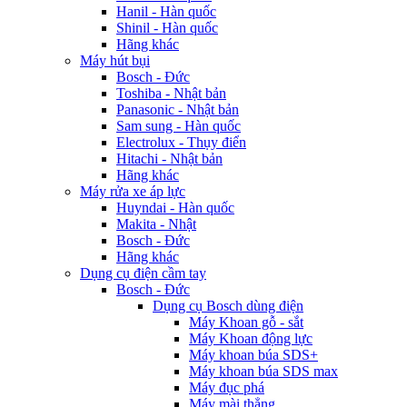
Hanil - Hàn quốc
Shinil - Hàn quốc
Hãng khác
Máy hút bụi
Bosch - Đức
Toshiba - Nhật bản
Panasonic - Nhật bản
Sam sung - Hàn quốc
Electrolux - Thụy điển
Hitachi - Nhật bản
Hãng khác
Máy rửa xe áp lực
Huyndai - Hàn quốc
Makita - Nhật
Bosch - Đức
Hãng khác
Dụng cụ điện cầm tay
Bosch - Đức
Dụng cụ Bosch dùng điện
Máy Khoan gỗ - sắt
Máy Khoan động lực
Máy khoan búa SDS+
Máy khoan búa SDS max
Máy đục phá
Máy mài thẳng