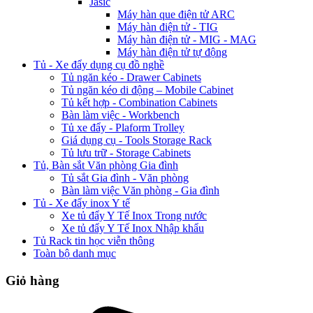
Jasic
Máy hàn que điện tử ARC
Máy hàn điện tử - TIG
Máy hàn điện tử - MIG - MAG
Máy hàn điện tử tự động
Tủ - Xe đẩy dụng cụ đồ nghề
Tủ ngăn kéo - Drawer Cabinets
Tủ ngăn kéo di động – Mobile Cabinet
Tủ kết hợp - Combination Cabinets
Bàn làm việc - Workbench
Tủ xe đẩy - Plaform Trolley
Giá dụng cụ - Tools Storage Rack
Tủ lưu trữ - Storage Cabinets
Tủ, Bàn sắt Văn phòng Gia đình
Tủ sắt Gia đình - Văn phòng
Bàn làm việc Văn phòng - Gia đình
Tủ - Xe đẩy inox Y tế
Xe tủ đẩy Y Tế Inox Trong nước
Xe tủ đẩy Y Tế Inox Nhập khẩu
Tủ Rack tin học viễn thông
Toàn bộ danh mục
Giỏ hàng