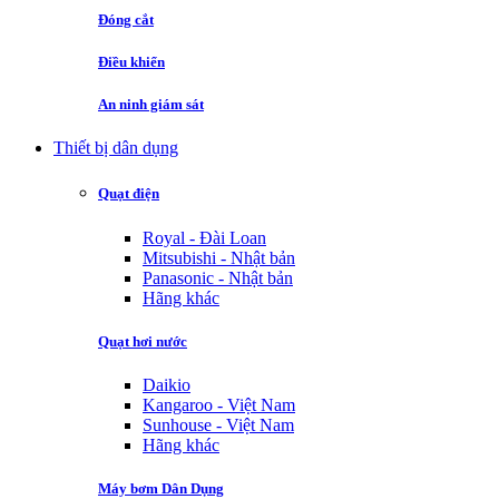
Đóng cắt
Điều khiển
An ninh giám sát
Thiết bị dân dụng
Quạt điện
Royal - Đài Loan
Mitsubishi - Nhật bản
Panasonic - Nhật bản
Hãng khác
Quạt hơi nước
Daikio
Kangaroo - Việt Nam
Sunhouse - Việt Nam
Hãng khác
Máy bơm Dân Dụng