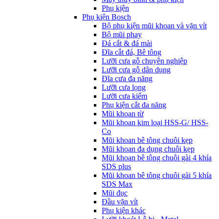
Phụ kịện
Phụ kiện Bosch
Bộ phụ kiện mũi khoan và vặn vít
Bộ mũi phay
Đá cắt & đá mài
Đĩa cắt đá, Bê tông
Lưỡi cưa gỗ chuyên nghiệp
Lưỡi cưa gỗ dân dụng
Đĩa cưa đa năng
Lưỡi cưa lọng
Lưỡi cưa kiếm
Phụ kiện cắt đa năng
Mũi khoan từ
Mũi khoan kim loại HSS-G/ HSS-
Co
Mũi khoan bê tông chuôi kẹp
Mũi khoan đa dụng chuôi kẹp
Mũi khoan bê tông chuôi gài 4 khía
SDS plus
Mũi khoan bê tông chuôi gài 5 khía
SDS Max
Mũi đục
Đầu vặn vít
Phụ kiện khác