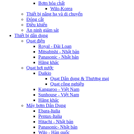
Bơm hóa chất
Wilo-Korea
Thiết bị nâng hạ và di chuyển
Đóng cắt
Điều khiển
An ninh giám sát
Thiết bị dân dụng
Quạt điện
Royal - Đài Loan
Mitsubishi - Nhật bản
Panasonic - Nhật bản
Hãng khác
Quạt hơi nước
Daikio
Quạt Dân dụng & Thương mại
Quạt công nghiệp
Kangaroo - Việt Nam
Sunhouse - Việt Nam
Hãng khác
Máy bơm Dân Dụng
Ebara-Italia
Pentax-Italia
Hitachi - Nhật bản
Panasonic- Nhật bản
Wilo - Hàn quốc