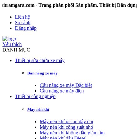
ara.com - Trang phân phối Sản phẩm, Thiết bị Dân dụng và 
Liên hệ
So sánh
Đăng nhập
Yêu thích
DANH MỤC
Thiết bị sửa chữa xe máy
Bàn nâng xe máy
Cầu nâng xe máy Đặc biệt
Cầu nâng xe máy điện
Thiết bị công nghiệp
Máy nén khí
Máy nén khí piston dây đai
Máy nén khí công suất nhỏ
Máy nén khí không dầu giảm âm
Máy nén khí dầu Diesel