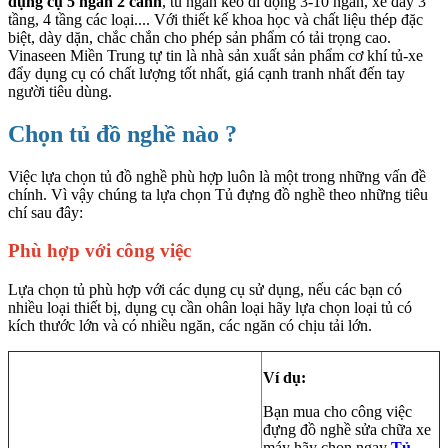
dụng cụ 5 ngăn 2 cánh
, tủ ngăn kéo di động 3-10 ngăn, xe đẩy 3
tầng, 4 tầng các loại.... Với thiết kế khoa học và chất liệu thép đặc
biệt, dày dặn, chắc chắn cho phép sản phẩm có tải trọng cao.
Vinaseen Miền Trung tự tin là nhà sản xuất sản phẩm cơ khí tủ-xe
đẩy dụng cụ có chất lượng tốt nhất, giá cạnh tranh nhất đến tay
người tiêu dùng.
Chọn tủ đồ nghề nào ?
Việc lựa chọn tủ đồ nghề phù hợp luôn là một trong những vấn đề
chính. Vì vậy chúng ta lựa chọn Tủ đựng đồ nghề theo những tiêu
chí sau đây:
Phù hợp với công việc
Lựa chọn tủ phù hợp với các dụng cụ sử dụng, nếu các bạn có
nhiều loại thiết bị, dụng cụ cần ohân loại hãy lựa chọn loại tủ có
kích thước lớn và có nhiều ngăn, các ngăn có chịu tải lớn.
Ví dụ:
Bạn mua cho công việc
đựng đồ nghề sửa chữa xe
máy hãy chọn ngay
Tủ