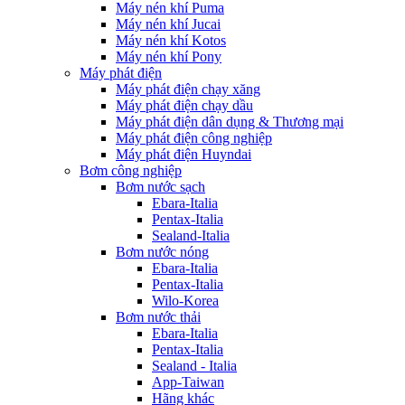
Máy nén khí Puma
Máy nén khí Jucai
Máy nén khí Kotos
Máy nén khí Pony
Máy phát điện
Máy phát điện chạy xăng
Máy phát điện chạy dầu
Máy phát điện dân dụng & Thương mại
Máy phát điện công nghiệp
Máy phát điện Huyndai
Bơm công nghiệp
Bơm nước sạch
Ebara-Italia
Pentax-Italia
Sealand-Italia
Bơm nước nóng
Ebara-Italia
Pentax-Italia
Wilo-Korea
Bơm nước thải
Ebara-Italia
Pentax-Italia
Sealand - Italia
App-Taiwan
Hãng khác