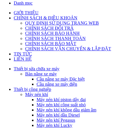
Danh mục
GIỚI THIỆU
CHÍNH SÁCH & ĐIỀU KHOẢN
QUY ĐỊNH SỬ DỤNG TRANG WEB
CHÍNH SÁCH ĐỔI TRẢ
CHÍNH SÁCH BẢO HÀNH
CHÍNH SÁCH THANH TOÁN
CHÍNH SÁCH BẢO MẬT
CHÍNH SÁCH VẬN CHUYỂN & LẮP ĐẶT
TIN TỨC
LIÊN HỆ
Thiết bị sửa chữa xe máy
Bàn nâng xe máy
Cầu nâng xe máy Đặc biệt
Cầu nâng xe máy điện
Thiết bị công nghiệp
Máy nén khí
Máy nén khí piston dây đai
Máy nén khí công suất nhỏ
Máy nén khí không dầu giảm âm
Máy nén khí dầu Diesel
Máy nén khí Pegasus
Máy nén khí Lucky