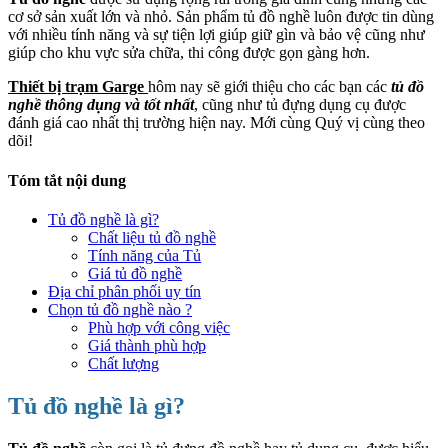
cơ sở sản xuất lớn và nhỏ. Sản phẩm tủ đồ nghề luôn được tin dùng
với nhiều tính năng và sự tiện lợi giúp giữ gìn và bảo vệ cũng như
giúp cho khu vực sửa chữa, thi công được gọn gàng hơn.
Thiết bị trạm Garge
hôm nay sẽ giới thiệu cho các bạn các
tủ đồ
nghề thông dụng và tốt nhất
, cũng như tủ đựng dụng cụ được
đánh giá cao nhất thị trường hiện nay. Mới cùng Quý vị cùng theo
dõi!
Tóm tắt nội dung
Tủ đồ nghề là gì?
Chất liệu tủ đồ nghề
Tính năng của Tủ
Giá tủ đồ nghề
Địa chỉ phân phối uy tín
Chọn tủ đồ nghề nào ?
Phù hợp với công việc
Giá thành phù hợp
Chất lượng
Tủ đồ nghề là gì?