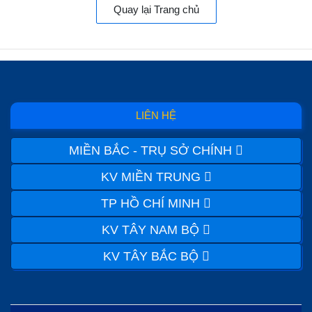
Quay lại Trang chủ
LIÊN HỆ
MIỀN BẮC - TRỤ SỞ CHÍNH
KV MIỀN TRUNG
TP HỒ CHÍ MINH
KV TÂY NAM BỘ
KV TÂY BẮC BỘ