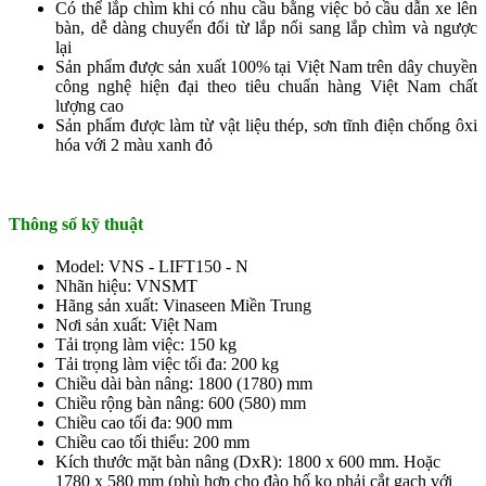
Có thể lắp chìm khi có nhu cầu bằng việc bỏ cầu dẫn xe lên
bàn, dễ dàng chuyển đổi từ lắp nổi sang lắp chìm và ngược
lại
Sản phẩm được sản xuất 100% tại Việt Nam trên dây chuyền
công nghệ hiện đại theo tiêu chuẩn hàng Việt Nam chất
lượng cao
Sản phẩm được làm từ vật liệu thép, sơn tĩnh điện chống ôxi
hóa với 2 màu xanh đỏ
Thông số kỹ thuật
Model: VNS - LIFT150 - N
Nhãn hiệu: VNSMT
Hãng sản xuất: Vinaseen Miền Trung
Nơi sản xuất: Việt Nam
Tải trọng làm việc: 150 kg
Tải trọng làm việc tối đa: 200 kg
Chiều dài bàn nâng: 1800 (1780) mm
Chiều rộng bàn nâng: 600 (580) mm
Chiều cao tối đa: 900 mm
Chiều cao tối thiểu: 200 mm
Kích thước mặt bàn nâng (DxR): 1800 x 600 mm. Hoặc
1780 x 580 mm (phù hợp cho đào hố ko phải cắt gạch với