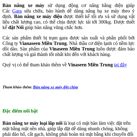
Bàn nâng xe máy
sử dụng động cơ nâng bằng điện giúp
Các
Gara
sửa chữa, bảo hành dễ dàng nâng hạ xe máy theo ý
định.
Bàn nâng xe máy điện
được thiết kế tối ưu và sử dụng vật
liệu chất lượng cao, có thể chịu được lực tải tới 300kg. Được thiết
kế
đặt Nổi
giúp bàn nâng vũng chắc hơn.
Các sản phẩm
thiết bị trạm gara
được sản xuất và phân phối bởi
Công ty
Vianaseen Miền Trung
. Nhà thầu cơ điện lạnh có tiềm lực
dồi dào. Sản phẩm của
Vinaseen Miền Trung
luôn được đảm bảo
chất lượng và giá thành tốt nhất khi đến với khách hàng.
Quý vị có thể tham khảo thêm về
Vinaseen Miền Trung
tại đây
Tham khảo thêm:
Bàn nâng xe máy đặt chìm
Đặc điểm nổi bật
Bàn nâng xe máy loại lắp nổi
là loại có mặt bàn làm việc đặt trên
mặt bằng mặt nền nhà, giúp lắp đặt dễ dàng nhanh chóng, không
phải đào hố, cắt gạch, không phải hoàn trả mặt bằng khi chuyển đổi