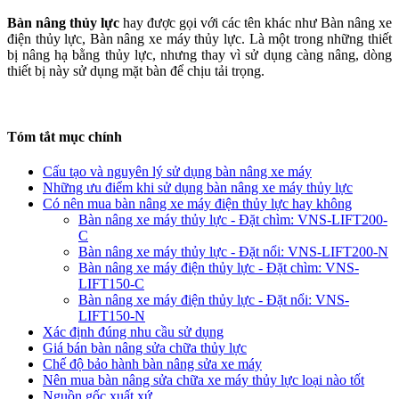
Bàn nâng thủy lực
hay được gọi với các tên khác như Bàn nâng xe
điện thủy lực, Bàn nâng xe máy thủy lực. Là một trong những thiết
bị nâng hạ bằng thủy lực, nhưng thay vì sử dụng càng nâng, dòng
thiết bị này sử dụng mặt bàn để chịu tải trọng.
Tóm tắt mục chính
Cấu tạo và nguyên lý sử dụng bàn nâng xe máy
Những ưu điểm khi sử dụng bàn nâng xe máy thủy lực
Có nên mua bàn nâng xe máy điện thủy lực hay không
Bàn nâng xe máy thủy lực - Đặt chìm: VNS-LIFT200-
C
Bàn nâng xe máy thủy lực - Đặt nổi: VNS-LIFT200-N
Bàn nâng xe máy điện thủy lực - Đặt chìm: VNS-
LIFT150-C
Bàn nâng xe máy điện thủy lực - Đặt nổi: VNS-
LIFT150-N
Xác định đúng nhu cầu sử dụng
Giá bán bàn nâng sửa chữa thủy lực
Chế độ bảo hành bàn nâng sửa xe máy
Nên mua bàn nâng sửa chữa xe máy thủy lực loại nào tốt
Nguồn gốc xuất xứ