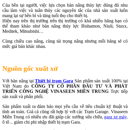
Của bền tại người, việc lựa chọn bàn nâng thủy lực đúng đủ nhu
cầu làm việc và tuân thủy các nguyên tắc của nhà sản xuất luôn
mang lại sự bền bỉ và tăng tuổi thọ cho thiết bị.
Hiện nay trên thị trường trên thị trường có khá nhiều hãng bạn có
thể tham khảo như bàn nâng thủy lực Bishamon, Niuli, Staxx,
Meditek, Mitsubishi…
Cùng chiều cao nâng, cùng tải trọng nâng nhưng mỗi hãng sẽ có
mức giá bán khác nhau.
Nguồn gốc xuất xứ
Với bàn nâng tại
Thiết bị trạm Gara
Sản phẩm sản xuất 100% tại
Việt Nam do
CÔNG TY CỔ PHẦN ĐẦU TƯ VÀ PHÁT
TRIỂN CÔNG NGHỆ VINASEEN MIỀN TRUNG
Trực tiếp
sản xuất và phân phối.
Sản phẩm xuất ra đảm bảo mọi yêu cầu về tiêu chuẩn kỹ thuật và
tính an toàn. Giá cả cũng rất hợp lý với các Trạm Garage. Vinaseen
Miền Trung có nhiều ưu đãi giúp các xưởng sửa chữa,
gara xe máy
,
ô tô .. giảm chi phi nhập thiết bị trạm Gara.