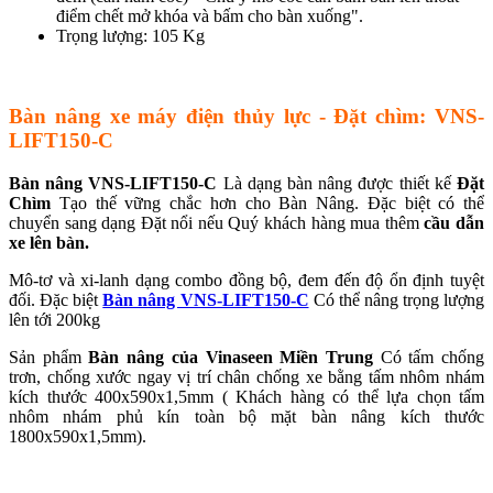
điểm chết mở khóa và bấm cho bàn xuống".
Trọng lượng: 105 Kg
Bàn nâng xe máy điện thủy lực - Đặt chìm: VNS-
LIFT150-C
Bàn nâng VNS-LIFT150-C
Là dạng bàn nâng được thiết kế
Đặt
Chìm
Tạo thế vững chắc hơn cho Bàn Nâng. Đặc biệt có thể
chuyển sang dạng Đặt nổi nếu Quý khách hàng mua thêm
cầu dẫn
xe lên bàn.
Mô-tơ và xi-lanh dạng combo đồng bộ, đem đến độ ổn định tuyệt
đối. Đặc biệt
Bàn nâng VNS-LIFT150-C
Có thể nâng trọng lượng
lên tới 200kg
Sản phẩm
Bàn nâng của Vinaseen Miền Trung
Có tấm chống
trơn, chống xước ngay vị trí chân chống xe bằng tấm nhôm nhám
kích thước 400x590x1,5mm ( Khách hàng có thể lựa chọn tấm
nhôm nhám phủ kín toàn bộ mặt bàn nâng kích thước
1800x590x1,5mm).