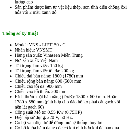
lượng cao
Sản phẩm được làm từ vật liệu thép, sơn tĩnh điện chống ôxi
hóa với 2 màu xanh đỏ
Thông số kỹ thuật
Model: VNS - LIFT150 - C
Nhãn hiệu: VNSMT
Hãng sản xuất: Vinaseen Miền Trung
Nơi sản xuất: Việt Nam
Tải trọng làm việc: 150 kg
Tải trọng làm việc tối đa: 200 kg
Chiều dài bàn nâng: 1800 (1780) mm
Chiều rộng bàn nâng: 600 (580) mm
Chiều cao tối đa: 900 mm
Chiều cao tối thiểu: 200 mm
Kích thước mặt bàn nâng (DxR): 1800 x 600 mm. Hoặc
1780 x 580 mm (phù hợp cho đào hố ko phải cắt gạch với
nền lát gạch 60)
Công suất Mô tơ: 0.55 Kw (0,75HP)
Điện áp sử dụng: 220 V, 50 Hz.
Có bộ van điện từ để đóng mở hệ thống thủy lực.
Có bộ khóa hãm dạng cóc cơ khí phù hợp khi để bàn qua