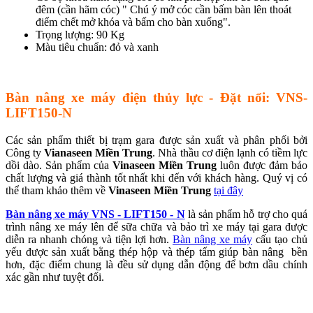
đêm (cần hãm cóc) " Chú ý mở cóc cần bấm bàn lên thoát
điểm chết mở khóa và bấm cho bàn xuống".
Trọng lượng: 90 Kg
Màu tiêu chuẩn: đỏ và xanh
Bàn nâng xe máy điện thủy lực - Đặt nổi:
VNS-
LIFT150-N
Các sản phẩm
thiết bị trạm gara
được sản xuất và phân phối bởi
Công ty
Vianaseen Miền Trung
. Nhà thầu cơ điện lạnh có tiềm lực
dồi dào. Sản phẩm của
Vinaseen Miền Trung
luôn được đảm bảo
chất lượng và giá thành tốt nhất khi đến với khách hàng. Quý vị có
thể tham khảo thêm về
Vinaseen Miền Trung
tại đây
Bàn nâng xe máy VNS - LIFT150 - N
là sản phẩm hỗ trợ cho quá
trình nâng xe máy lên để sữa chữa và bảo trì xe máy tại gara được
diễn ra nhanh chóng và tiện lợi hơn.
Bàn nâng xe máy
cấu tạo chủ
yếu được sản xuất bằng thép hộp và thép tấm giúp bàn nâng bền
hơn, đặc điểm chung là đều sử dụng dẫn động để bơm dầu chính
xác gần như tuyệt đối.