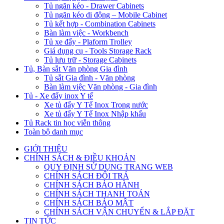
Tủ ngăn kéo - Drawer Cabinets
Tủ ngăn kéo di động – Mobile Cabinet
Tủ kết hợp - Combination Cabinets
Bàn làm việc - Workbench
Tủ xe đẩy - Plaform Trolley
Giá dụng cụ - Tools Storage Rack
Tủ lưu trữ - Storage Cabinets
Tủ, Bàn sắt Văn phòng Gia đình
Tủ sắt Gia đình - Văn phòng
Bàn làm việc Văn phòng - Gia đình
Tủ - Xe đẩy inox Y tế
Xe tủ đẩy Y Tế Inox Trong nước
Xe tủ đẩy Y Tế Inox Nhập khẩu
Tủ Rack tin học viễn thông
Toàn bộ danh mục
GIỚI THIỆU
CHÍNH SÁCH & ĐIỀU KHOẢN
QUY ĐỊNH SỬ DỤNG TRANG WEB
CHÍNH SÁCH ĐỔI TRẢ
CHÍNH SÁCH BẢO HÀNH
CHÍNH SÁCH THANH TOÁN
CHÍNH SÁCH BẢO MẬT
CHÍNH SÁCH VẬN CHUYỂN & LẮP ĐẶT
TIN TỨC