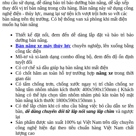
nhu cầu sử dụng, dễ dàng bảo trì bảo dưỡng bàn nâng, dễ sắp xếp
thay đổi vị trí bàn nâng trong cửa hàng. Bàn nâng này sử dụng công
nghệ điện - thủy lực, mang lại sự tiện ích vượt trội hơn so với các
bàn nâng trên thị trường. Có hệ thống van xả phòng khi mất điện
muốn hạ bàn nâng
Thiết kế đặt nổi, đem đến dễ dàng lắp đặt và bảo trì bảo
dưỡng bàn nâng.
Bàn nâng xe máy thủy lực
chuyên nghiệp, lên xuống bằng
công tắc điện
Mô-tơ và xi-lanh dạng combo đồng bộ, đem đến độ ổn định
tuyệt đối
Có cơ chế xả dầu giúp hạ bàn nâng khi mất điện
Có chốt hãm an toàn hỗ trợ trường hợp
nâng xe
trong thời
gian dài
Có tấm chống trơn, chống xước ngay vị trí chân chống xe
bằng tấm nhôm nhám kích thước 400x590x150mm ( Khách
hàng có thể lựa chọn tấm nhôm nhám phủ kín toàn bộ mặt
bàn nâng kích thước 1800x590x150mm ).
Có thể lắp chìm khi có nhu cầu bằng việc bỏ cầu dẫn xe lên
bàn,
dễ dàng chuyển đổi từ lắp nổi sang lắp chìm
và ngược
lại
Sản phẩm được sản xuất 100% tại Việt Nam trên dây chuyền
công nghệ hiện đại theo tiêu chuẩn hàng Việt Nam chất
lượng cao