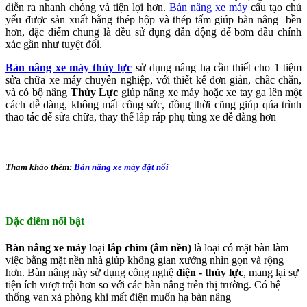
diễn ra nhanh chóng và tiện lợi hơn.
Bàn nâng xe máy
cấu tạo chủ
yếu được sản xuất bằng thép hộp và thép tấm giúp bàn nâng bền
hơn, đặc điểm chung là đều sử dụng dẫn động để bơm dầu chính
xác gần như tuyệt đối.
Bàn nâng xe máy thủy lực
sử dụng nâng hạ cần thiết cho 1 tiệm
sửa chữa xe máy chuyên nghiệp, với thiết kế đơn giản, chắc chắn,
và có bộ nâng
Thủy Lực
giúp nâng xe máy hoặc xe tay ga lên một
cách dễ dàng, không mất công sức, đồng thời cũng giúp qúa trình
thao tác để sửa chữa, thay thế lắp ráp phụ tùng xe dễ dàng hơn
Tham khảo thêm:
Bàn nâng xe máy đặt nổi
Đặc điểm nổi bật
Bàn nâng xe máy
loại
lắp chìm (âm nền)
là loại có mặt bàn làm
việc bằng mặt nền nhà giúp không gian xưởng nhìn gọn và rộng
hơn. Bàn nâng này sử dụng công nghệ
điện - thủy lực
, mang lại sự
tiện ích vượt trội hơn so với các bàn nâng trên thị trường. Có hệ
thống van xả phòng khi mất điện muốn hạ bàn nâng