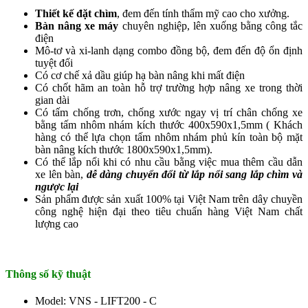
Thiết kế đặt chìm
, đem đến tính thẩm mỹ cao cho xưởng.
Bàn nâng xe máy
chuyên nghiệp, lên xuống bằng công tắc
điện
Mô-tơ và xi-lanh dạng combo đồng bộ, đem đến độ ổn định
tuyệt đối
Có cơ chế xả dầu giúp hạ bàn nâng khi mất điện
Có chốt hãm an toàn hỗ trợ trường hợp nâng xe trong thời
gian dài
Có tấm chống trơn, chống xước ngay vị trí chân chống xe
bằng tấm nhôm nhám kích thước 400x590x1,5mm ( Khách
hàng có thể lựa chọn tấm nhôm nhám phủ kín toàn bộ mặt
bàn nâng kích thước 1800x590x1,5mm).
Có thể lắp nổi khi có nhu cầu bằng việc mua thêm cầu dẫn
xe lên bàn,
dễ dàng chuyển đổi từ lắp nổi sang lắp chìm và
ngược lại
Sản phẩm được sản xuất 100% tại Việt Nam trên dây chuyền
công nghệ hiện đại theo tiêu chuẩn hàng Việt Nam chất
lượng cao
Thông số kỹ thuật
Model: VNS - LIFT200 - C