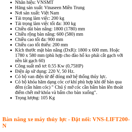
Nhãn hiệu: VNSMT
Hãng sản xuất: Vinaseen Miền Trung
Nơi sản xuất: Việt Nam
Tải trọng làm việc: 200 kg
Tải trọng làm việc tối đa: 300 kg
Chiều dài bàn nâng: 1800 (1780) mm
Chiều rộng bàn nâng: 600 (580) mm
Chiều cao tối đa: 900 mm
Chiều cao tối thiểu: 200 mm
Kích thước mặt bàn nâng (DxR): 1800 x 600 mm. Hoặc
1780 x 580 mm (phù hợp cho đào hố ko phải cắt gạch với
nền lát gạch 60)
Công suất mô tơ: 0.55 Kw (0,75HP)
Điện áp sử dụng: 220 V, 50 Hz.
Có bộ van điện từ để đóng mở hệ thống thủy lực.
Có bộ khóa hãm dạng cóc cơ khí phù hợp khi để bàn qua
đêm (cần hãm cóc) " Chú ý mở cóc cần bấm bàn lên thoát
điểm chết mở khóa và bấm cho bàn xuống".
Trọng lượng: 105 Kg
Bàn nâng xe máy thủy lực - Đặt nổi: VNS-LIFT200-
N