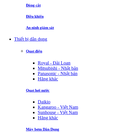
Đóng cắt
Điều khiển
An ninh giám sát
Thiết bị dân dụng
Quạt điện
Royal - Đài Loan
Mitsubishi - Nhật bản
Panasonic - Nhật bản
Hãng khác
Quạt hơi nước
Daikio
Kangaroo - Việt Nam
Sunhouse - Việt Nam
Hãng khác
Máy bơm Dân Dụng