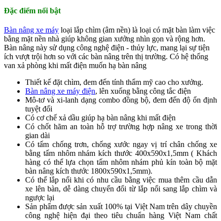
Đặc điểm nổi bật
Bàn nâng xe máy
loại lắp chìm (âm nền) là loại có mặt bàn làm việc
bằng mặt nền nhà giúp không gian xưởng nhìn gọn và rộng hơn.
Bàn nâng này sử dụng công nghệ điện - thủy lực, mang lại sự tiện
ích vượt trội hơn so với các bàn nâng trên thị trường. Có hệ thống
van xả phòng khi mất điện muốn hạ bàn nâng
Thiết kế đặt chìm, đem đến tính thẩm mỹ cao cho xưởng.
Bàn nâng xe máy điện
, lên xuống bằng công tắc điện
Mô-tơ và xi-lanh dạng combo đồng bộ, đem đến độ ổn định
tuyệt đối
Có cơ chế xả dầu giúp hạ bàn nâng khi mất điện
Có chốt hãm an toàn hỗ trợ trường hợp nâng xe trong thời
gian dài
Có tấm chống trơn, chống xước ngay vị trí chân chống xe
bằng tấm nhôm nhám kích thước 400x590x1,5mm ( Khách
hàng có thể lựa chọn tấm nhôm nhám phủ kín toàn bộ mặt
bàn nâng kích thước 1800x590x1,5mm).
Có thể lắp nổi khi có nhu cầu bằng việc mua thêm cầu dẫn
xe lên bàn, dễ dàng chuyển đổi từ lắp nổi sang lắp chìm và
ngược lại
Sản phẩm được sản xuất 100% tại Việt Nam trên dây chuyền
công nghệ hiện đại theo tiêu chuẩn hàng Việt Nam chất