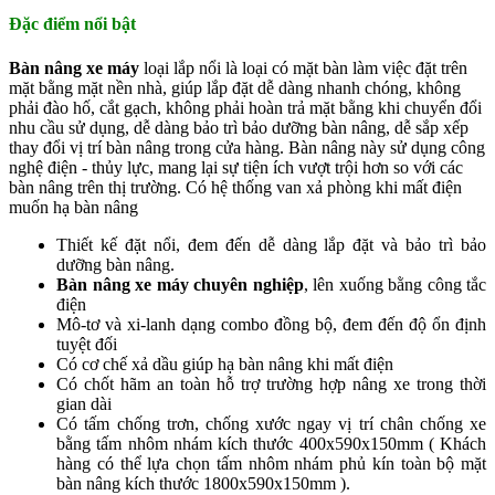
Đặc điểm nổi bật
Bàn nâng xe máy
loại lắp nổi là loại có mặt bàn làm việc đặt trên
mặt bằng mặt nền nhà, giúp lắp đặt dễ dàng nhanh chóng, không
phải đào hố, cắt gạch, không phải hoàn trả mặt bằng khi chuyển đổi
nhu cầu sử dụng, dễ dàng bảo trì bảo dưỡng bàn nâng, dễ sắp xếp
thay đổi vị trí bàn nâng trong cửa hàng. Bàn nâng này sử dụng công
nghệ điện - thủy lực, mang lại sự tiện ích vượt trội hơn so với các
bàn nâng trên thị trường. Có hệ thống van xả phòng khi mất điện
muốn hạ bàn nâng
Thiết kế đặt nổi, đem đến dễ dàng lắp đặt và bảo trì bảo
dưỡng bàn nâng.
Bàn nâng xe máy chuyên nghiệp
, lên xuống bằng công tắc
điện
Mô-tơ và xi-lanh dạng combo đồng bộ, đem đến độ ổn định
tuyệt đối
Có cơ chế xả dầu giúp hạ bàn nâng khi mất điện
Có chốt hãm an toàn hỗ trợ trường hợp nâng xe trong thời
gian dài
Có tấm chống trơn, chống xước ngay vị trí chân chống xe
bằng tấm nhôm nhám kích thước 400x590x150mm ( Khách
hàng có thể lựa chọn tấm nhôm nhám phủ kín toàn bộ mặt
bàn nâng kích thước 1800x590x150mm ).