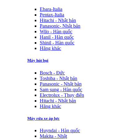
Ebara-Italia
Pentax-Italia
Hitachi - Nhật bản
Panasonic- Nhật bản
Wilo - Hàn quốc
Hanil - Hàn quốc
Shinil - Hàn quốc
Hãng khác
Máy hút bụi
Bosch - Đức
Toshiba - Nhật bản
Panasonic - Nhật bản
Sam sung - Hàn quốc
Electrolux - Thụy điển
Hitachi - Nhật bản
Hãng khác
Máy rửa xe áp lực
Huyndai - Hàn quốc
Makita - Nhật