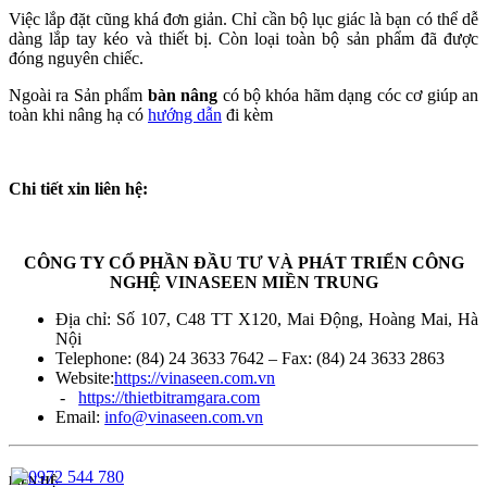
Việc lắp đặt cũng khá đơn giản. Chỉ cần bộ lục giác là bạn có thể dễ
dàng lắp tay kéo và thiết bị. Còn loại toàn bộ sản phẩm đã được
đóng nguyên chiếc.
Ngoài ra Sản phẩm
bàn nâng
có bộ khóa hãm dạng cóc cơ giúp an
toàn khi nâng hạ có
hướng dẫn
đi kèm
Chi tiết xin liên hệ:
CÔNG TY CỔ PHẦN ĐẦU TƯ VÀ PHÁT TRIỂN CÔNG
NGHỆ VINASEEN MIỀN TRUNG
Địa chỉ: Số 107, C48 TT X120, Mai Động, Hoàng Mai, Hà
Nội
Telephone: (84) 24 3633 7642 – Fax: (84) 24 3633 2863
Website:
https://vinaseen.com.vn
-
https://thietbitramgara.com
Email:
info@vinaseen.com.vn
LIÊN HỆ