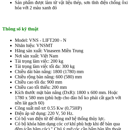
Sản phẩm được làm từ vật liệu thép, sơn tĩnh điện chống ôxi
hóa với 2 màu xanh đỏ
Thông số kỹ thuật
Model: VNS - LIFT200 - N
Nhãn hiệu: VNSMT
Hãng sản xuất: Vinaseen Miền Trung
Nơi sản xuất: Việt Nam
Tải trọng làm việc: 200 kg
Tải trọng làm việc tối đa: 300 kg
Chiều dài bàn nâng: 1800 (1780) mm
Chiều rộng bàn nâng: 600 (580) mm
Chiều cao tối đa: 900 mm
Chiều cao tối thiểu: 200 mm
Kích thước mặt bàn nâng (DxR): 1800 x 600 mm. Hoặc
1780 x 580 mm (phù hợp cho đào hố ko phải cắt gạch với
nền lát gạch 60)
Công suất mô tơ: 0.55 Kw (0,75HP)
Điện áp sử dụng: 220 V, 50 Hz.
Có bộ van điện từ để đóng mở hệ thống thủy lực.
Có bộ khóa hãm dạng cóc cơ khí phù hợp khi để bàn qua
đêm (cần hãm cóc) " Chú ý mở cóc cần bấm bàn lên thoát