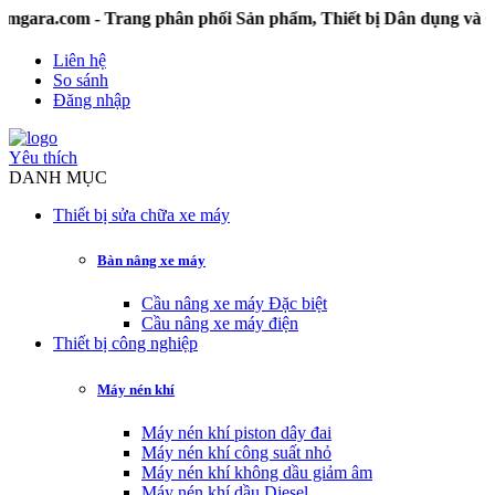
om - Trang phân phối Sản phẩm, Thiết bị Dân dụng và Công 
Liên hệ
So sánh
Đăng nhập
Yêu thích
DANH MỤC
Thiết bị sửa chữa xe máy
Bàn nâng xe máy
Cầu nâng xe máy Đặc biệt
Cầu nâng xe máy điện
Thiết bị công nghiệp
Máy nén khí
Máy nén khí piston dây đai
Máy nén khí công suất nhỏ
Máy nén khí không dầu giảm âm
Máy nén khí dầu Diesel