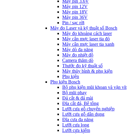
Máy pin 3.6V
Máy pin 12V
Máy pin 18V
Máy pin 36V
Pin / sạc rời
Máy đo Laser và kỹ thuật số Bosch
Máy đo khoảng cách laser
Máy cân mực laser tia đỏ
Máy cân mực laser tia xanh
Máy dò đa năng
Máy đo nhiệt độ
Camera thăm dò
Thước đo kỹ thuật số
Máy thủy bình & phụ kiện
Phụ kịện
Phụ kiện Bosch
Bộ phụ kiện mũi khoan và vặn vít
Bộ mũi phay
Đá cắt & đá mài
Đĩa cắt đá, Bê tông
Lưỡi cưa gỗ chuyên nghiệp
Lưỡi cưa gỗ dân dụng
Đĩa cưa đa năng
Lưỡi cưa lọng
Lưỡi cưa kiếm