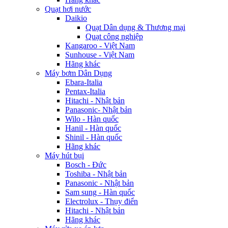
Quạt hơi nước
Daikio
Quạt Dân dụng & Thương mại
Quạt công nghiệp
Kangaroo - Việt Nam
Sunhouse - Việt Nam
Hãng khác
Máy bơm Dân Dụng
Ebara-Italia
Pentax-Italia
Hitachi - Nhật bản
Panasonic- Nhật bản
Wilo - Hàn quốc
Hanil - Hàn quốc
Shinil - Hàn quốc
Hãng khác
Máy hút bụi
Bosch - Đức
Toshiba - Nhật bản
Panasonic - Nhật bản
Sam sung - Hàn quốc
Electrolux - Thụy điển
Hitachi - Nhật bản
Hãng khác