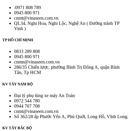
:0971 808 789
0945 800 971
cnmt@vinaseen.com.vn
QL34, Nghi Hoa, Nghi Lộc, Nghệ An ( Đường tránh TP
Vinh )
TP HỒ CHÍ MINH
0833 289 808
0945 800 971
cnmn@vinaseen.com.vn
286/35 Chiến lược, phường Bình Trị Đông A, quận Bình
Tân, Tp HCM
KV TÂY NAM BỘ
Đại lý phụ tùng xe máy An Toàn
0972 544 780
0944 707 708
cnmt@vinaseen.com.vn
Số 362/28 ấp Phước Yên A, Phú Quới, Long Hồ, Vĩnh Long.
KV TÂY BẮC BỘ