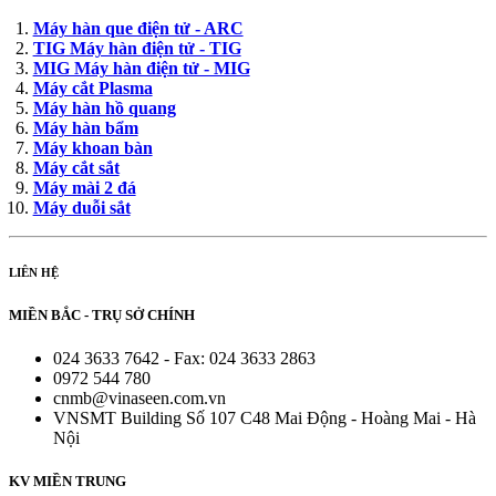
Máy hàn que điện tử - ARC
TIG Máy hàn điện tử - TIG
MIG Máy hàn điện tử - MIG
Máy cắt Plasma
Máy hàn hồ quang
Máy hàn bẩm
Máy khoan bàn
Máy cắt sắt
Máy mài 2 đá
Máy duỗi sắt
LIÊN HỆ
MIỀN BẮC - TRỤ SỞ CHÍNH
024 3633 7642 - Fax: 024 3633 2863
0972 544 780
cnmb@vinaseen.com.vn
VNSMT Building Số 107 C48 Mai Động - Hoàng Mai - Hà
Nội
KV MIỀN TRUNG