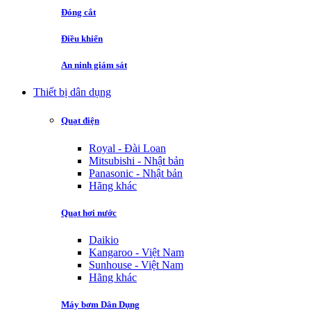
Đóng cắt
Điều khiển
An ninh giám sát
Thiết bị dân dụng
Quạt điện
Royal - Đài Loan
Mitsubishi - Nhật bản
Panasonic - Nhật bản
Hãng khác
Quạt hơi nước
Daikio
Kangaroo - Việt Nam
Sunhouse - Việt Nam
Hãng khác
Máy bơm Dân Dụng