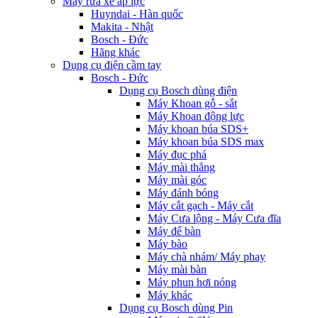
Máy rửa xe áp lực
Huyndai - Hàn quốc
Makita - Nhật
Bosch - Đức
Hãng khác
Dụng cụ điện cầm tay
Bosch - Đức
Dụng cụ Bosch dùng điện
Máy Khoan gỗ - sắt
Máy Khoan động lực
Máy khoan búa SDS+
Máy khoan búa SDS max
Máy đục phá
Máy mài thẳng
Máy mài góc
Máy đánh bóng
Máy cắt gạch - Máy cắt
Máy Cưa lộng - Máy Cưa đĩa
Máy để bàn
Máy bào
Máy chà nhám/ Máy phay
Máy mài bàn
Máy phun hơi nóng
Máy khác
Dụng cụ Bosch dùng Pin