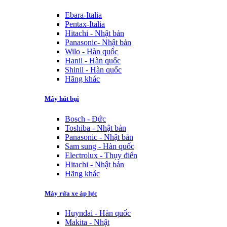
Ebara-Italia
Pentax-Italia
Hitachi - Nhật bản
Panasonic- Nhật bản
Wilo - Hàn quốc
Hanil - Hàn quốc
Shinil - Hàn quốc
Hãng khác
Máy hút bụi
Bosch - Đức
Toshiba - Nhật bản
Panasonic - Nhật bản
Sam sung - Hàn quốc
Electrolux - Thụy điển
Hitachi - Nhật bản
Hãng khác
Máy rửa xe áp lực
Huyndai - Hàn quốc
Makita - Nhật