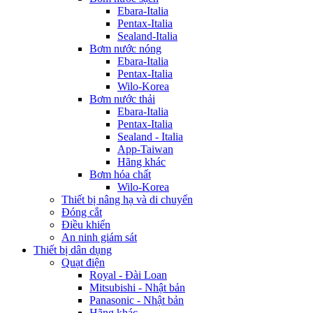
Ebara-Italia
Pentax-Italia
Sealand-Italia
Bơm nước nóng
Ebara-Italia
Pentax-Italia
Wilo-Korea
Bơm nước thải
Ebara-Italia
Pentax-Italia
Sealand - Italia
App-Taiwan
Hãng khác
Bơm hóa chất
Wilo-Korea
Thiết bị nâng hạ và di chuyển
Đóng cắt
Điều khiển
An ninh giám sát
Thiết bị dân dụng
Quạt điện
Royal - Đài Loan
Mitsubishi - Nhật bản
Panasonic - Nhật bản
Hãng khác