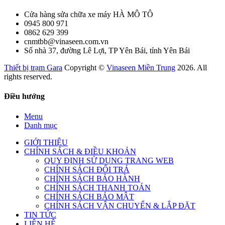
Cửa hàng sửa chữa xe máy HÀ MÔ TÔ
0945 800 971
0862 629 399
cnmtbb@vinaseen.com.vn
Số nhà 37, đường Lê Lợi, TP Yên Bái, tỉnh Yên Bái
Thiết bị trạm Gara
Copyright ©
Vinaseen Miền Trung
2026. All
rights reserved.
Điều hướng
Menu
Danh mục
GIỚI THIỆU
CHÍNH SÁCH & ĐIỀU KHOẢN
QUY ĐỊNH SỬ DỤNG TRANG WEB
CHÍNH SÁCH ĐỔI TRẢ
CHÍNH SÁCH BẢO HÀNH
CHÍNH SÁCH THANH TOÁN
CHÍNH SÁCH BẢO MẬT
CHÍNH SÁCH VẬN CHUYỂN & LẮP ĐẶT
TIN TỨC
LIÊN HỆ