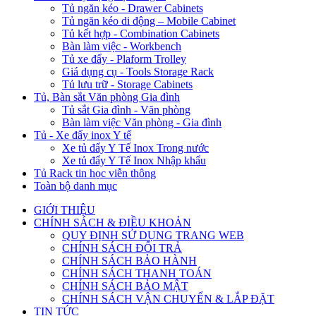
Tủ ngăn kéo - Drawer Cabinets
Tủ ngăn kéo di động – Mobile Cabinet
Tủ kết hợp - Combination Cabinets
Bàn làm việc - Workbench
Tủ xe đẩy - Plaform Trolley
Giá dụng cụ - Tools Storage Rack
Tủ lưu trữ - Storage Cabinets
Tủ, Bàn sắt Văn phòng Gia đình
Tủ sắt Gia đình - Văn phòng
Bàn làm việc Văn phòng - Gia đình
Tủ - Xe đẩy inox Y tế
Xe tủ đẩy Y Tế Inox Trong nước
Xe tủ đẩy Y Tế Inox Nhập khẩu
Tủ Rack tin học viễn thông
Toàn bộ danh mục
GIỚI THIỆU
CHÍNH SÁCH & ĐIỀU KHOẢN
QUY ĐỊNH SỬ DỤNG TRANG WEB
CHÍNH SÁCH ĐỔI TRẢ
CHÍNH SÁCH BẢO HÀNH
CHÍNH SÁCH THANH TOÁN
CHÍNH SÁCH BẢO MẬT
CHÍNH SÁCH VẬN CHUYỂN & LẮP ĐẶT
TIN TỨC