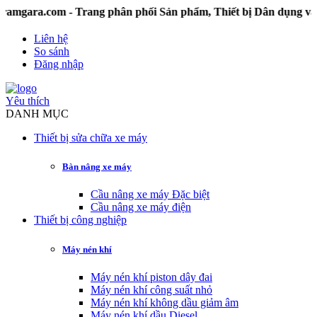
com - Trang phân phối Sản phẩm, Thiết bị Dân dụng và Công
Liên hệ
So sánh
Đăng nhập
Yêu thích
DANH MỤC
Thiết bị sửa chữa xe máy
Bàn nâng xe máy
Cầu nâng xe máy Đặc biệt
Cầu nâng xe máy điện
Thiết bị công nghiệp
Máy nén khí
Máy nén khí piston dây đai
Máy nén khí công suất nhỏ
Máy nén khí không dầu giảm âm
Máy nén khí dầu Diesel