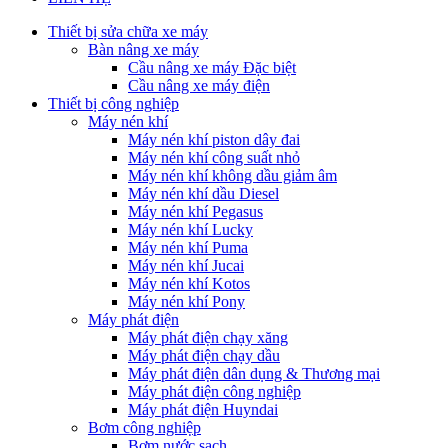
Thiết bị sửa chữa xe máy
Bàn nâng xe máy
Cầu nâng xe máy Đặc biệt
Cầu nâng xe máy điện
Thiết bị công nghiệp
Máy nén khí
Máy nén khí piston dây đai
Máy nén khí công suất nhỏ
Máy nén khí không dầu giảm âm
Máy nén khí dầu Diesel
Máy nén khí Pegasus
Máy nén khí Lucky
Máy nén khí Puma
Máy nén khí Jucai
Máy nén khí Kotos
Máy nén khí Pony
Máy phát điện
Máy phát điện chạy xăng
Máy phát điện chạy dầu
Máy phát điện dân dụng & Thương mại
Máy phát điện công nghiệp
Máy phát điện Huyndai
Bơm công nghiệp
Bơm nước sạch