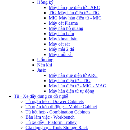
Hồng ký
Máy hàn que điện tử - ARC
TIG Máy hàn điện tử - TIG
MIG Máy hàn điện tử - MIG
Máy cắt Plasma
Máy hàn hồ quang
Máy hàn bẩm
Máy khoan bàn
Máy cắt sắt
Máy mài 2 đá
Máy duỗi sắt
Uốn ống
Nén khí
Jasic
Máy hàn que điện tử ARC
Máy hàn điện tử - TIG
Máy hàn điện tử - MIG - MAG
Máy hàn điện tử tự động
Tủ - Xe đẩy dụng cụ đồ nghề
Tủ ngăn kéo - Drawer Cabinets
Tủ ngăn kéo di động – Mobile Cabinet
Tủ kết hợp - Combination Cabinets
Bàn làm việc - Workbench
Tủ xe đẩy - Plaform Trolley
Giá dụng cụ - Tools Storage Rack