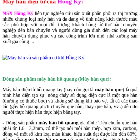
Máy hàn điện tử của
Hồng Ký
:
NSX Hồng Ký
liên tục nghiên cứu sản xuất phân phối ra thị trường
nhiều chủng loại máy hàn và đa dạng về tính năng kích thước màu
sắc phù hợp với mọi đối tượng khách hàng từ thợ hàn chuyên
nghiệp đến bán chuyên và người dùng gia đình đến các loại máy
hàn chuyên dụng phục vụ các công trình lớn nhỏ, nhà xưởng sản
xuất gia công ...
Dòng sản phẩm máy hàn hồ quang (Máy hàn que):
Máy hàn điện tử hồ quang tay (hay còn gọi là
máy hàn que
) là quá
trình hàn điện tạo sự nóng chảy sử dụng điện cực là một que hàn
(thường có thuốc bọc) và không sử dụng khí bảo vệ, tất cả các thao
tác (gây hồ quang ,dịch chuyển que hàn, thay que hàn, vv..) đều do
người thực hiện hàn thực hiện bằng tay.
- Dòng sản phẩm
máy hàn hồ quang
gia đình: Tiêu chuẩn que hàn
phải từ 1,6 - 3,2mm, có thể tạo nối mối hàn thép, hợp kim, carbon,
đồng và một số kim loại màu khác, hiệu suất đạt được lên đến 80%.
Sản phẩm
máy hàn hồ quang
có trọng lượng nhẹ, thích hợp với