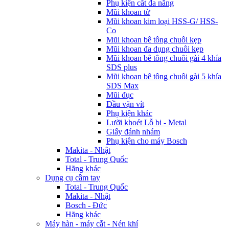
Phụ kiện cắt đa năng
Mũi khoan từ
Mũi khoan kim loại HSS-G/ HSS-
Co
Mũi khoan bê tông chuôi kẹp
Mũi khoan đa dụng chuôi kẹp
Mũi khoan bê tông chuôi gài 4 khía
SDS plus
Mũi khoan bê tông chuôi gài 5 khía
SDS Max
Mũi đục
Đầu vặn vít
Phụ kiện khác
Lưỡi khoét Lỗ bi - Metal
Giấy đánh nhám
Phụ kiện cho máy Bosch
Makita - Nhật
Total - Trung Quốc
Hãng khác
Dụng cụ cầm tay
Total - Trung Quốc
Makita - Nhật
Bosch - Đức
Hãng khác
Máy hàn - máy cắt - Nén khí