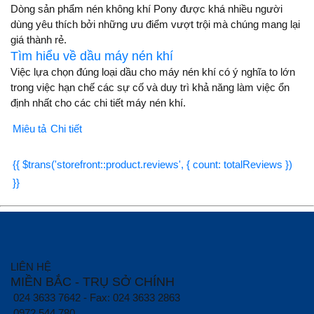
Dòng sản phẩm nén không khí Pony được khá nhiều người
dùng yêu thích bởi những ưu điểm vượt trội mà chúng mang lại
giá thành rẻ.
Tìm hiểu về dầu máy nén khí
Việc lựa chọn đúng loại dầu cho máy nén khí có ý nghĩa to lớn
trong việc hạn chế các sự cố và duy trì khả năng làm việc ổn
định nhất cho các chi tiết máy nén khí.
Miêu tả
Chi tiết
{{ $trans('storefront::product.reviews', { count: totalReviews })
}}
LIÊN HỆ
MIỀN BẮC - TRỤ SỞ CHÍNH
024 3633 7642 - Fax: 024 3633 2863
0972 544 780