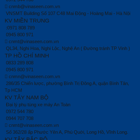
cnmb@vinaseen.com.vn
VNSMT Building Số 107 C48 Mai Động - Hoàng Mai - Hà Nội
KV MIỀN TRUNG
:0971 808 789
0945 800 971
cnmt@vinaseen.com.vn
QL34, Nghi Hoa, Nghi Lộc, Nghệ An ( Đường tránh TP Vinh )
TP HỒ CHÍ MINH
0833 289 808
0945 800 971
cnmn@vinaseen.com.vn
286/35 Chiến lược, phường Bình Trị Đông A, quận Bình Tân,
Tp HCM
KV TÂY NAM BỘ
Đại lý phụ tùng xe máy An Toàn
0972 544 780
0944 707 708
cnmt@vinaseen.com.vn
Số 362/28 ấp Phước Yên A, Phú Quới, Long Hồ, Vĩnh Long.
KV TÂY BẮC BỘ