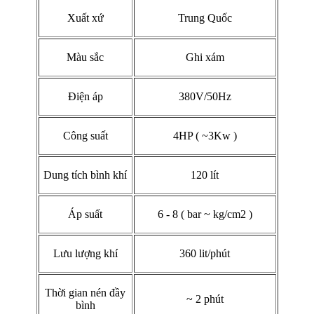
Xuất xứ
Trung Quốc
Màu sắc
Ghi xám
Điện áp
380V/50Hz
Công suất
4HP ( ~3Kw )
Dung tích bình khí
120 lít
Áp suất
6 - 8 ( bar ~ kg/cm2 )
Lưu lượng khí
360 lit/phút
Thời gian nén đầy
~ 2 phút
bình