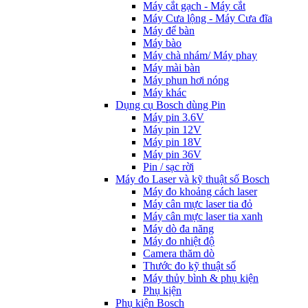
Máy cắt gạch - Máy cắt
Máy Cưa lộng - Máy Cưa đĩa
Máy để bàn
Máy bào
Máy chà nhám/ Máy phay
Máy mài bàn
Máy phun hơi nóng
Máy khác
Dụng cụ Bosch dùng Pin
Máy pin 3.6V
Máy pin 12V
Máy pin 18V
Máy pin 36V
Pin / sạc rời
Máy đo Laser và kỹ thuật số Bosch
Máy đo khoảng cách laser
Máy cân mực laser tia đỏ
Máy cân mực laser tia xanh
Máy dò đa năng
Máy đo nhiệt độ
Camera thăm dò
Thước đo kỹ thuật số
Máy thủy bình & phụ kiện
Phụ kịện
Phụ kiện Bosch