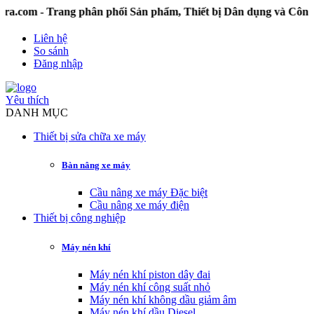
- Trang phân phối Sản phẩm, Thiết bị Dân dụng và Công ngh
Liên hệ
So sánh
Đăng nhập
Yêu thích
DANH MỤC
Thiết bị sửa chữa xe máy
Bàn nâng xe máy
Cầu nâng xe máy Đặc biệt
Cầu nâng xe máy điện
Thiết bị công nghiệp
Máy nén khí
Máy nén khí piston dây đai
Máy nén khí công suất nhỏ
Máy nén khí không dầu giảm âm
Máy nén khí dầu Diesel