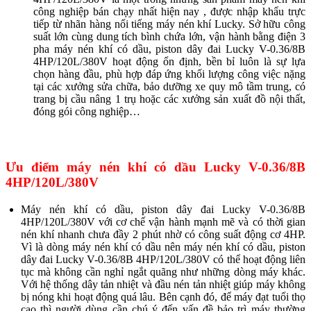
công nghiệp bán chạy nhất hiện nay , được nhập khẩu trực
tiếp từ nhãn hàng nổi tiếng máy nén khí Lucky. Sở hữu công
suất lớn cùng dung tích bình chứa lớn, vận hành bằng điện 3
pha máy nén khí có dầu, piston dây đai Lucky V-0.36/8B
4HP/120L/380V
hoạt động ổn định, bền bỉ luôn là sự lựa
chọn hàng đầu, phù hợp đáp ứng khối lượng công việc nặng
tại các xưởng sửa chữa, bảo dưỡng xe quy mô tầm trung, có
trang bị cầu nâng 1 trụ hoặc các xưởng sản xuất đồ nội thất,
đóng gói công nghiệp…
Ưu điểm máy nén khí có
dầu
Lucky V-0.36/8B
4HP/120L/380V
Máy nén khí có dầu, piston dây đai Lucky V-0.36/8B
4HP/120L/380V với cơ chế vận hành mạnh mẽ và có thời gian
nén khí nhanh chưa đầy 2 phút nhờ có công suất động cơ 4HP.
Vì là dòng máy nén khí có dầu nên máy nén khí có dầu, piston
dây đai Lucky V-0.36/8B 4HP/120L/380V có thể hoạt động liên
tục mà không cần nghỉ ngắt quãng như những dòng máy khác.
Với hệ thống dây tản nhiệt và đầu nén tản nhiệt giúp máy không
bị nóng khi hoạt động quá lâu. Bên cạnh đó, để máy đạt tuổi thọ
cao thì người dùng cần chú ý đến vấn đề bảo trì máy thường