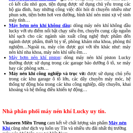
có kết cấu nhỏ gọn, tiện dụng được sử dụng chủ yếu trong các
hộ gia đình, hay những công việc đòi hỏi di chuyển nhiều như
phun sơn, tiệm bơm hơi ven đường, bình khí nén mini xịt vệ sinh
máy tính…
Máy bơm nén khí không dầu
:
dòng máy nén khí không dầu
lucky với ưu điểm nổi bật chạy siêu êm, chuyên cung cấp nguồn
khí sạch cho các ngành sản xuất công nghệ thực phẩm đến
ngành dược phẩm, thiết bị y tế, phòng khám nha khoa, phòng thí
nghiệm…Ngoài ra, máy còn được gọi với tên khác như: máy
nén khí nha khoa, máy nén khí siêu êm…
Máy bơm nén khí piston
: dòng máy nén khí piston Lucky
thường được sử dụng trong các garage bảo dưỡng ô tô, xe máy
hay các phòng sơn…
Máy nén khí công nghiệp và trục vít:
được sử dụng chủ yếu
trong các khu garage ô tô lớn, các dây chuyền máy móc, hệ
thống tự động hóa trong các khu công nghiệp, dây chuyền, khai
khoáng và hệ thống điều khiển tự động…
Nhà phân phối máy nén khí Lucky uy tín.
Vinaseen Miền Trung
cam kết về chất lượng sản phẩm
Máy nén
Khí
cũng như dịch vụ luôn uy Tín và nhiều ưu đãi nhất thị trường