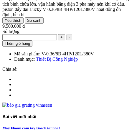
tích bình chứa lớn, vận hành bằng điện 3 pha máy nén khí có dầu,
piston dây đai Lucky V-0.36/8B 4HP/120L/380V hoạt động ổn
định, bền bỉ
Yêu thích
So sánh
9.500.000 ₫
Số lượng
+
-
Thêm giỏ hàng
Mã sản phẩm:
V-0.36/8B 4HP/120L/380V
Danh mục:
Thiết Bị Công Nghiệp
Chia sẻ:
Bài viết mới nhất
Máy khoan cầm tay Bosch tốt nhất