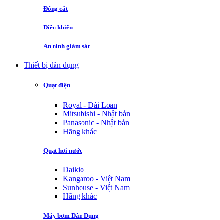
Đóng cắt
Điều khiển
An ninh giám sát
Thiết bị dân dụng
Quạt điện
Royal - Đài Loan
Mitsubishi - Nhật bản
Panasonic - Nhật bản
Hãng khác
Quạt hơi nước
Daikio
Kangaroo - Việt Nam
Sunhouse - Việt Nam
Hãng khác
Máy bơm Dân Dụng