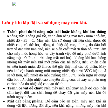
Lưu ý khi lắp đặt và sử dụng máy nén khí.
Tránh phơi dưới nắng mặt trời hoặc không khí lưu thông
không tốt:
Thông gió tốt, tránh ánh nắng mặt trời / mưa / độ ẩm,
nhiệt độ <35 ° C. Máy nén khí sử dụng vật liệu chịu được độ
nhiệt cao, có thể hoạt động ở nhiệt độ cao, nhưng do dầu bôi
trơn vì đặc tính hạn chế, nên sẽ biến chất mất đi tính bôi trơn làm
cho máy móc hỏng hóc, vì vậy tránh việc để máy phơi dưới ánh
nắng mặt trời.Phơi dưới nắng mặt trời hoặc không khí lưu thông
không tốt máy nén khí một phần của hệ thống điều khiển điện
tử, nên tránh mưa, độ ẩm có thể gây thiệt hại các bộ phận. Máy
nén khí vận hành trong môi trường nhiệt độ dưới 35°C hiệu quả
sẽ tốt hơn, nếu nhiệt độ môi trường trên 35°C, kiến nghị sử dụng
dầu bôi trơn chịu nhiệt cao chuyên dùng của, dễ xảy ra phản ứng
carbon hóa do nhiệt độ cao tạo thành.
Tránh có vật dễ cháy:
Nén máy nén khí chạy nhiệt độ cao, nên
cấm tuyệt đối các chất lỏng dễ cháy đặt gần máy nén khí để
tránh nguy hiểm.
Mặt đất bằng phẳng:
Để đảm bảo an toàn, máy nén khí sử
dụng vật liệu tương đối dày, nên khá nặng, nhưng máy nén khí