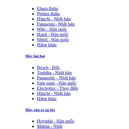
Ebara-Italia
Pentax-Italia
Hitachi - Nhật bản
Panasonic- Nhật bản
Wilo - Hàn quốc
Hanil - Hàn quốc
Shinil - Hàn quốc
Hãng khác
Máy hút bụi
Bosch - Đức
Toshiba - Nhật bản
Panasonic - Nhật bản
Sam sung - Hàn quốc
Electrolux - Thụy điển
Hitachi - Nhật bản
Hãng khác
Máy rửa xe áp lực
Huyndai - Hàn quốc
Makita - Nhật