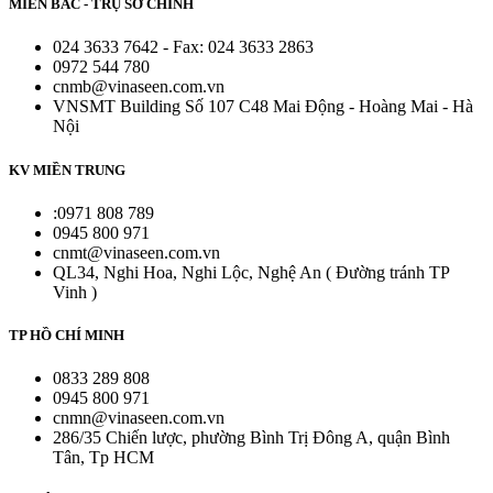
MIỀN BẮC - TRỤ SỞ CHÍNH
024 3633 7642 - Fax: 024 3633 2863
0972 544 780
cnmb@vinaseen.com.vn
VNSMT Building Số 107 C48 Mai Động - Hoàng Mai - Hà
Nội
KV MIỀN TRUNG
:0971 808 789
0945 800 971
cnmt@vinaseen.com.vn
QL34, Nghi Hoa, Nghi Lộc, Nghệ An ( Đường tránh TP
Vinh )
TP HỒ CHÍ MINH
0833 289 808
0945 800 971
cnmn@vinaseen.com.vn
286/35 Chiến lược, phường Bình Trị Đông A, quận Bình
Tân, Tp HCM