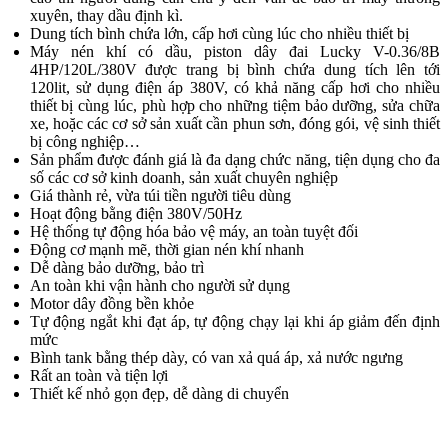
xuyên, thay dầu định kì.
Dung tích bình chứa lớn, cấp hơi cùng lúc cho nhiều thiết bị
Máy nén khí có dầu, piston dây đai Lucky V-0.36/8B
4HP/120L/380V được trang bị bình chứa dung tích lên tới
120lit, sử dụng điện áp 380V, có khả năng cấp hơi cho nhiều
thiết bị cùng lúc, phù hợp cho những tiệm bảo dưỡng, sửa chữa
xe, hoặc các cơ sở sản xuất cần phun sơn, đóng gói, vệ sinh thiết
bị công nghiệp…
Sản phẩm được đánh giá là đa dạng chức năng, tiện dụng cho đa
số các cơ sở kinh doanh, sản xuất chuyên nghiệp
Giá thành rẻ, vừa túi tiền người tiêu dùng
Hoạt động bằng điện 380V/50Hz
Hệ thống tự động hóa bảo vệ máy, an toàn tuyệt đối
Động cơ mạnh mẽ, thời gian nén khí nhanh
Dễ dàng bảo dưỡng, bảo trì
An toàn khi vận hành cho người sử dụng
Motor dây đồng bền khỏe
Tự động ngắt khi đạt áp, tự động chạy lại khi áp giảm đến định
mức
Bình tank bằng thép dày, có van xả quá áp, xả nước ngưng
Rất an toàn và tiện lợi
Thiết kế nhỏ gọn đẹp, dễ dàng di chuyển