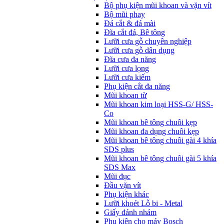
Bộ phụ kiện mũi khoan và vặn vít
Bộ mũi phay
Đá cắt & đá mài
Đĩa cắt đá, Bê tông
Lưỡi cưa gỗ chuyên nghiệp
Lưỡi cưa gỗ dân dụng
Đĩa cưa đa năng
Lưỡi cưa lọng
Lưỡi cưa kiếm
Phụ kiện cắt đa năng
Mũi khoan từ
Mũi khoan kim loại HSS-G/ HSS-
Co
Mũi khoan bê tông chuôi kẹp
Mũi khoan đa dụng chuôi kẹp
Mũi khoan bê tông chuôi gài 4 khía
SDS plus
Mũi khoan bê tông chuôi gài 5 khía
SDS Max
Mũi đục
Đầu vặn vít
Phụ kiện khác
Lưỡi khoét Lỗ bi - Metal
Giấy đánh nhám
Phụ kiện cho máy Bosch