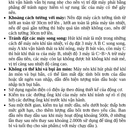
khi vận hành vẫn bị rung nhẹ cho nên vị trí đặt máy phải bằng
phẳng để tránh nguy hiểm vì sự rung lắc của máy có thể gây
nên.
Khoảng cách tường với máy:
Nên đặt máy cách tường tính từ
lưới an toàn từ 30cm trở lên , lưới an toàn là phía máy tản nhiệt,
nếu để quá gần tường thì hiệu quả tản nhiệt không cao, nên để
cách tường 30cm trở lên.
Tránh đặt các máy song song:
Hút khí mát là một trong những
cách để máy nén khí tản nhiệt, ví dụ đặt 3 máy A B C song song,
máy A khi vận hành thải ra khí nóng, máy B hút vào, còn máy C
thì hút khí thải ra của máy B, nhiệt độ 3 máy là C>B>A trừ máy
nén đầu tiên, các máy còn lại không được hít không khí mát mẻ,
vị trí càng sau nhiệt độ càng cao.
Không có thể khí và bụi ăn mòn:
Máy nén khí hút phải thể khí
ăn mòn và bụi bẩn, có thể làm mất đặc tính bôi trơn của dầu
hoặc tắt ngẽn van nhập, dẫn đến hiện tượng tràn dầu hoặc van
nhập tich bụi bẩn.
Sử dụng nguồn điện có điện áp theo đúng thiết kế của động cơ.
Kiểm tra các đường ống khí của máy nén khí tránh sự rò rỉ (bị
hở) các đường ống khí trước khi vận hành.
Sau một thời gian, kiểm tra lại mức dầu, nếu dưới hoặc thấp hơn
mức giới hạn, cho thêm lượng dầu bôi trơn theo yêu cầu. Ban
đầu nên thay dầu sau khi máy hoạt động khoảng 500h, ở những
lần thay sau nên thay sau khoảng 2.000h sử dụng để tăng độ bền
bỉ và tuổi thọ cho sản phẩm.( với máy chạy dầu ).