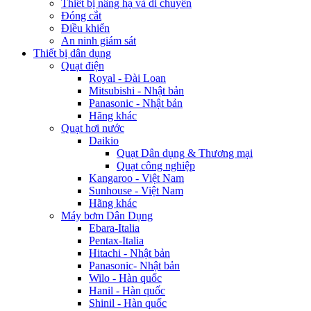
Thiết bị nâng hạ và di chuyển
Đóng cắt
Điều khiển
An ninh giám sát
Thiết bị dân dụng
Quạt điện
Royal - Đài Loan
Mitsubishi - Nhật bản
Panasonic - Nhật bản
Hãng khác
Quạt hơi nước
Daikio
Quạt Dân dụng & Thương mại
Quạt công nghiệp
Kangaroo - Việt Nam
Sunhouse - Việt Nam
Hãng khác
Máy bơm Dân Dụng
Ebara-Italia
Pentax-Italia
Hitachi - Nhật bản
Panasonic- Nhật bản
Wilo - Hàn quốc
Hanil - Hàn quốc
Shinil - Hàn quốc