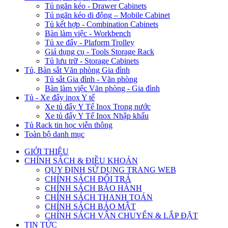
Tủ ngăn kéo - Drawer Cabinets
Tủ ngăn kéo di động – Mobile Cabinet
Tủ kết hợp - Combination Cabinets
Bàn làm việc - Workbench
Tủ xe đẩy - Plaform Trolley
Giá dụng cụ - Tools Storage Rack
Tủ lưu trữ - Storage Cabinets
Tủ, Bàn sắt Văn phòng Gia đình
Tủ sắt Gia đình - Văn phòng
Bàn làm việc Văn phòng - Gia đình
Tủ - Xe đẩy inox Y tế
Xe tủ đẩy Y Tế Inox Trong nước
Xe tủ đẩy Y Tế Inox Nhập khẩu
Tủ Rack tin học viễn thông
Toàn bộ danh mục
GIỚI THIỆU
CHÍNH SÁCH & ĐIỀU KHOẢN
QUY ĐỊNH SỬ DỤNG TRANG WEB
CHÍNH SÁCH ĐỔI TRẢ
CHÍNH SÁCH BẢO HÀNH
CHÍNH SÁCH THANH TOÁN
CHÍNH SÁCH BẢO MẬT
CHÍNH SÁCH VẬN CHUYỂN & LẮP ĐẶT
TIN TỨC