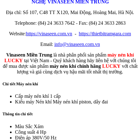
NGHỆ
VINASEEN MIỀN TRUNG
Địa chỉ: Số 107, C48 TT X120, Mai Động, Hoàng Mai, Hà Nội.
Telephone: (84) 24 3633 7642 - Fax: (84) 24 3633 2863
Website:
https://vinaseen.com.vn
-
https://thietbitramgara.com
Email:
info@vinaseen.com.vn
Vinaseen Miền Trung
là nhà phân phối sản phẩm
máy nén khí
LUCKY
tại Việt Nam - Quý khách hàng hãy liên hệ với chúng tôi
để mua được sản phẩm
máy nén khí chính hãng
LUCKY
với chất
lượng và giá cùng dịch vụ hậu mãi tốt nhất thị trường.
Chi tiết Máy nén khí
Cấp máy nén khí
1 cấp
Kiểu máy Nén khí
Máy nén khí piston, dây đai
Thông tin chi tiết
Màu Sắc
Xám
Công suất
4 Hp
Điện áp
380V/50 Hz