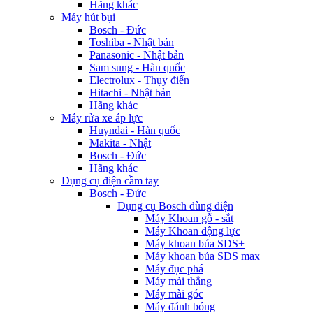
Hãng khác
Máy hút bụi
Bosch - Đức
Toshiba - Nhật bản
Panasonic - Nhật bản
Sam sung - Hàn quốc
Electrolux - Thụy điển
Hitachi - Nhật bản
Hãng khác
Máy rửa xe áp lực
Huyndai - Hàn quốc
Makita - Nhật
Bosch - Đức
Hãng khác
Dụng cụ điện cầm tay
Bosch - Đức
Dụng cụ Bosch dùng điện
Máy Khoan gỗ - sắt
Máy Khoan động lực
Máy khoan búa SDS+
Máy khoan búa SDS max
Máy đục phá
Máy mài thẳng
Máy mài góc
Máy đánh bóng