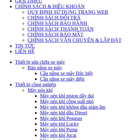
GIỚI THIỆU
CHÍNH SÁCH & ĐIỀU KHOẢN
QUY ĐỊNH SỬ DỤNG TRANG WEB
CHÍNH SÁCH ĐỔI TRẢ
CHÍNH SÁCH BẢO HÀNH
CHÍNH SÁCH THANH TOÁN
CHÍNH SÁCH BẢO MẬT
CHÍNH SÁCH VẬN CHUYỂN & LẮP ĐẶT
TIN TỨC
LIÊN HỆ
Thiết bị sửa chữa xe máy
Bàn nâng xe máy
Cầu nâng xe máy Đặc biệt
Cầu nâng xe máy điện
Thiết bị công nghiệp
Máy nén khí
Máy nén khí piston dây đai
Máy nén khí công suất nhỏ
Máy nén khí không dầu giảm âm
Máy nén khí dầu Diesel
Máy nén khí Pegasus
Máy nén khí Lucky
Máy nén khí Puma
Máy nén khí Jucai