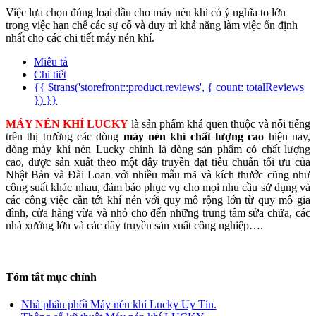
Việc lựa chọn đúng loại dầu cho máy nén khí có ý nghĩa to lớn
trong việc hạn chế các sự cố và duy trì khả năng làm việc ổn định
nhất cho các chi tiết máy nén khí.
Miêu tả
Chi tiết
{{ $trans('storefront::product.reviews', { count: totalReviews
}) }}
MÁY NÉN KHÍ LUCKY
là sản phẩm khá quen thuộc và nổi tiếng
trên thị trường các dòng
máy nén khí chất lượng cao
hiện nay,
dòng máy khí nén Lucky chính là dòng sản phẩm có chất lượng
cao, được sản xuất theo một dây truyền đạt tiêu chuẩn tối ưu của
Nhật Bản và Đài Loan với nhiều mẫu mã và kích thước cũng như
công suất khác nhau, đảm bảo phục vụ cho mọi nhu cầu sử dụng và
các công việc cần tới khí nén với quy mô rộng lớn từ quy mô gia
đình, cửa hàng vừa và nhỏ cho đến những trung tâm sửa chữa, các
nhà xưởng lớn và các dây truyền sản xuất công nghiệp….
Tóm tắt mục chính
Nhà phân phối Máy nén khí Lucky Uy Tín.