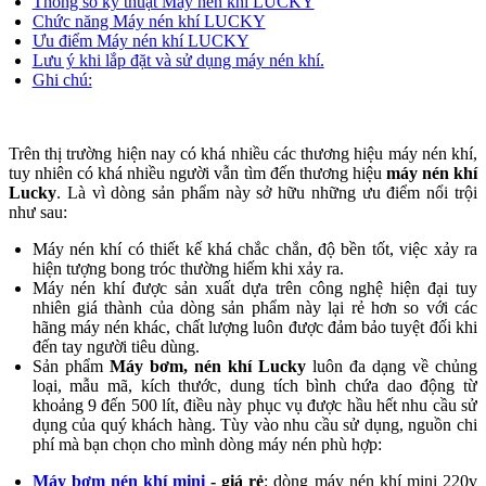
Thông số kỹ thuật Máy nén khí LUCKY
Chức năng Máy nén khí LUCKY
Ưu điểm Máy nén khí LUCKY
Lưu ý khi lắp đặt và sử dụng máy nén khí.
Ghi chú:
Trên thị trường hiện nay có khá nhiều các thương hiệu máy nén khí,
tuy nhiên có khá nhiều người vẫn tìm đến thương hiệu
máy nén khí
Lucky
. Là vì dòng sản phẩm này sở hữu những ưu điểm nổi trội
như sau:
Máy nén khí có thiết kế khá chắc chắn, độ bền tốt, việc xảy ra
hiện tượng bong tróc thường hiếm khi xảy ra.
Máy nén khí được sản xuất dựa trên công nghệ hiện đại tuy
nhiên giá thành của dòng sản phẩm này lại rẻ hơn so với các
hãng máy nén khác, chất lượng luôn được đảm bảo tuyệt đối khi
đến tay người tiêu dùng.
Sản phẩm
Máy bơm, nén khí Lucky
luôn đa dạng về chủng
loại, mẫu mã, kích thước, dung tích bình chứa dao động từ
khoảng 9 đến 500 lít, điều này phục vụ được hầu hết nhu cầu sử
dụng của quý khách hàng. Tùy vào nhu cầu sử dụng, nguồn chi
phí mà bạn chọn cho mình dòng máy nén phù hợp:
Máy bơm nén khí mini
- giá rẻ
: dòng máy nén khí mini 220v