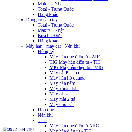
Makita - Nhật
Total - Trung Quốc
Hãng khác
Dụng cụ cầm tay
Total - Trung Quốc
Makita - Nhật
Bosch - Đức
Hãng khác
Máy hàn - máy cắt - Nén khí
Hồng ký
Máy hàn que điện tử - ARC
TIG Máy hàn điện tử - TIG
MIG Máy hàn điện tử - MIG
Máy cắt Plasma
Máy hàn hồ quang
Máy hàn bẩm
Máy khoan bàn
Máy cắt sắt
Máy mài 2 đá
Máy duỗi sắt
Uốn ống
Nén khí
Jasic
Máy hàn que điện tử ARC
Máy hàn điện tử - TIG