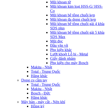
Mũi khoan từ
Mũi khoan kim loại HSS-G/ HSS-
Co
Mũi khoan bê tông chuôi kẹp
Mũi khoan đa dụng chuôi kẹp
Mũi khoan bê tông chuôi gài 4 khía
SDS plus
Mũi khoan bê tông chuôi gài 5 khía
SDS Max
Mũi đục
Đầu vặn vít
Phụ kiện khác
Lưỡi khoét Lỗ bi - Metal
Giấy đánh nhám
Phụ kiện cho máy Bosch
Makita - Nhật
Total - Trung Quốc
Hãng khác
Dụng cụ cầm tay
Total - Trung Quốc
Makita - Nhật
Bosch - Đức
Hãng khác
Máy hàn - máy cắt - Nén khí
Hồng ký