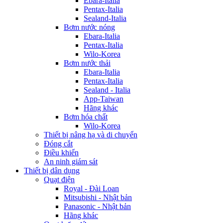
Ebara-Italia
Pentax-Italia
Sealand-Italia
Bơm nước nóng
Ebara-Italia
Pentax-Italia
Wilo-Korea
Bơm nước thải
Ebara-Italia
Pentax-Italia
Sealand - Italia
App-Taiwan
Hãng khác
Bơm hóa chất
Wilo-Korea
Thiết bị nâng hạ và di chuyển
Đóng cắt
Điều khiển
An ninh giám sát
Thiết bị dân dụng
Quạt điện
Royal - Đài Loan
Mitsubishi - Nhật bản
Panasonic - Nhật bản
Hãng khác