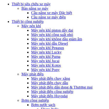
Thiết bị sửa chữa xe máy
Bàn nâng xe máy
Cầu nâng xe máy Đặc biệt
Cầu nâng xe máy điện
Thiết bị công nghiệp
Máy nén khí
Máy nén khí piston dây đai
Máy nén khí công suất nhỏ
Máy nén khí không dầu giảm âm
Máy nén khí dầu Diesel
Máy nén khí Pegasus
Máy nén khí Lucky
Máy nén khí Puma
Máy nén khí Jucai
Máy nén khí Kotos
Máy nén khí Pony
Máy phát điện
Máy phát điện chạy xăng
Máy phát điện chạy dầu
Máy phát điện dân dụng & Thương mại
Máy phát điện công nghiệp
Máy phát điện Huyndai
Bơm công nghiệp
Bơm nước sạch