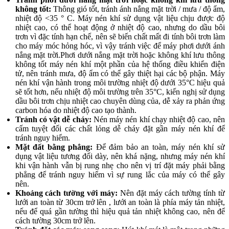
không tốt:
Thông gió tốt, tránh ánh nắng mặt trời / mưa / độ ẩm,
nhiệt độ <35 ° C. Máy nén khí sử dụng vật liệu chịu được độ
nhiệt cao, có thể hoạt động ở nhiệt độ cao, nhưng do dầu bôi
trơn vì đặc tính hạn chế, nên sẽ biến chất mất đi tính bôi trơn làm
cho máy móc hỏng hóc, vì vậy tránh việc để máy phơi dưới ánh
nắng mặt trời.Phơi dưới nắng mặt trời hoặc không khí lưu thông
không tốt máy nén khí một phần của hệ thống điều khiển điện
tử, nên tránh mưa, độ ẩm có thể gây thiệt hại các bộ phận. Máy
nén khí vận hành trong môi trường nhiệt độ dưới 35°C hiệu quả
sẽ tốt hơn, nếu nhiệt độ môi trường trên 35°C, kiến nghị sử dụng
dầu bôi trơn chịu nhiệt cao chuyên dùng của, dễ xảy ra phản ứng
carbon hóa do nhiệt độ cao tạo thành.
Tránh có vật dễ cháy:
Nén máy nén khí chạy nhiệt độ cao, nên
cấm tuyệt đối các chất lỏng dễ cháy đặt gần máy nén khí để
tránh nguy hiểm.
Mặt đất bằng phẳng:
Để đảm bảo an toàn, máy nén khí sử
dụng vật liệu tương đối dày, nên khá nặng, nhưng máy nén khí
khi vận hành vẫn bị rung nhẹ cho nên vị trí đặt máy phải bằng
phẳng để tránh nguy hiểm vì sự rung lắc của máy có thể gây
nên.
Khoảng cách tường với máy:
Nên đặt máy cách tường tính từ
lưới an toàn từ 30cm trở lên , lưới an toàn là phía máy tản nhiệt,
nếu để quá gần tường thì hiệu quả tản nhiệt không cao, nên để
cách tường 30cm trở lên.