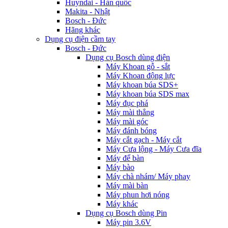
Huyndai - Hàn quốc
Makita - Nhật
Bosch - Đức
Hãng khác
Dụng cụ điện cầm tay
Bosch - Đức
Dụng cụ Bosch dùng điện
Máy Khoan gỗ - sắt
Máy Khoan động lực
Máy khoan búa SDS+
Máy khoan búa SDS max
Máy đục phá
Máy mài thẳng
Máy mài góc
Máy đánh bóng
Máy cắt gạch - Máy cắt
Máy Cưa lộng - Máy Cưa đĩa
Máy để bàn
Máy bào
Máy chà nhám/ Máy phay
Máy mài bàn
Máy phun hơi nóng
Máy khác
Dụng cụ Bosch dùng Pin
Máy pin 3.6V