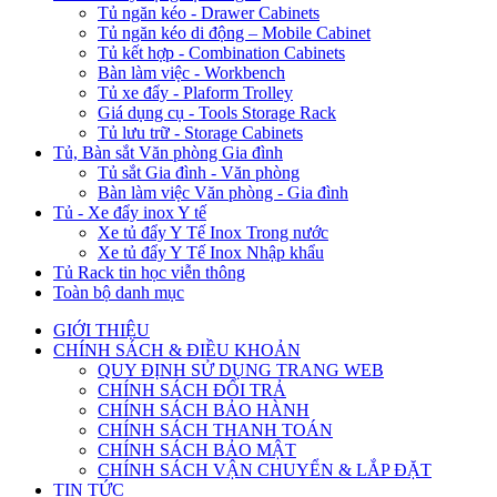
Tủ ngăn kéo - Drawer Cabinets
Tủ ngăn kéo di động – Mobile Cabinet
Tủ kết hợp - Combination Cabinets
Bàn làm việc - Workbench
Tủ xe đẩy - Plaform Trolley
Giá dụng cụ - Tools Storage Rack
Tủ lưu trữ - Storage Cabinets
Tủ, Bàn sắt Văn phòng Gia đình
Tủ sắt Gia đình - Văn phòng
Bàn làm việc Văn phòng - Gia đình
Tủ - Xe đẩy inox Y tế
Xe tủ đẩy Y Tế Inox Trong nước
Xe tủ đẩy Y Tế Inox Nhập khẩu
Tủ Rack tin học viễn thông
Toàn bộ danh mục
GIỚI THIỆU
CHÍNH SÁCH & ĐIỀU KHOẢN
QUY ĐỊNH SỬ DỤNG TRANG WEB
CHÍNH SÁCH ĐỔI TRẢ
CHÍNH SÁCH BẢO HÀNH
CHÍNH SÁCH THANH TOÁN
CHÍNH SÁCH BẢO MẬT
CHÍNH SÁCH VẬN CHUYỂN & LẮP ĐẶT
TIN TỨC