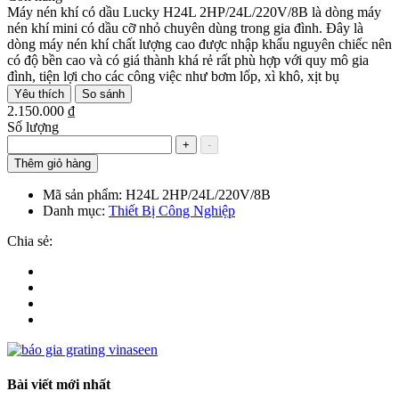
Máy nén khí có dầu Lucky H24L 2HP/24L/220V/8B là dòng máy
nén khí mini có dầu cỡ nhỏ chuyên dùng trong gia đình. Đây là
dòng máy nén khí chất lượng cao được nhập khẩu nguyên chiếc nên
có độ bền cao và có giá thành khá rẻ rất phù hợp với quy mô gia
đình, tiện lợi cho các công việc như bơm lốp, xì khô, xịt bụ
Yêu thích
So sánh
2.150.000 ₫
Số lượng
+
-
Thêm giỏ hàng
Mã sản phẩm:
H24L 2HP/24L/220V/8B
Danh mục:
Thiết Bị Công Nghiệp
Chia sẻ:
Bài viết mới nhất