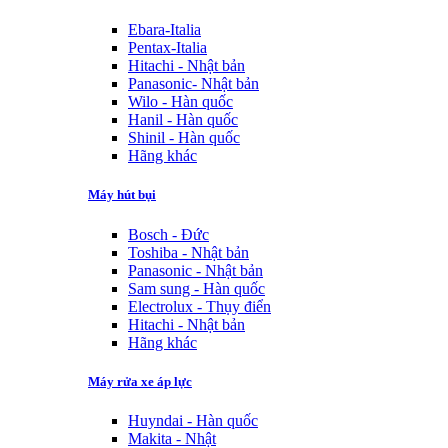
Ebara-Italia
Pentax-Italia
Hitachi - Nhật bản
Panasonic- Nhật bản
Wilo - Hàn quốc
Hanil - Hàn quốc
Shinil - Hàn quốc
Hãng khác
Máy hút bụi
Bosch - Đức
Toshiba - Nhật bản
Panasonic - Nhật bản
Sam sung - Hàn quốc
Electrolux - Thụy điển
Hitachi - Nhật bản
Hãng khác
Máy rửa xe áp lực
Huyndai - Hàn quốc
Makita - Nhật