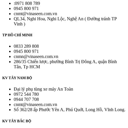
:0971 808 789
0945 800 971
cnmt@vinaseen.com.vn
QL34, Nghi Hoa, Nghi Lộc, Nghệ An ( Đường tránh TP
Vinh )
TP HỒ CHÍ MINH
0833 289 808
0945 800 971
cnmn@vinaseen.com.vn
286/35 Chiến lược, phường Bình Trị Đông A, quận Bình
Tân, Tp HCM
KV TÂY NAM BỘ
Đại lý phụ tùng xe máy An Toàn
0972 544 780
0944 707 708
cnmt@vinaseen.com.vn
Số 362/28 ấp Phước Yên A, Phú Quới, Long Hồ, Vĩnh Long.
KV TÂY BẮC BỘ