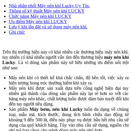
Nhà phân phối Máy nén khí Lucky Uy Tín.
Thông số kỹ thuật Máy nén khí LUCKY
Chức năng Máy nén khí LUCKY
Ưu điểm Máy nén khí LUCKY
Lưu ý khi lắp đặt và sử dụng máy nén khí.
Ghi chú:
Trên thị trường hiện nay có khá nhiều các thương hiệu máy nén khí,
tuy nhiên có khá nhiều người vẫn tìm đến thương hiệu
máy nén khí
Lucky
. Là vì dòng sản phẩm này sở hữu những ưu điểm nổi trội
như sau:
Máy nén khí có thiết kế khá chắc chắn, độ bền tốt, việc xảy ra
hiện tượng bong tróc thường hiếm khi xảy ra.
Máy nén khí được sản xuất dựa trên công nghệ hiện đại tuy
nhiên giá thành của dòng sản phẩm này lại rẻ hơn so với các
hãng máy nén khác, chất lượng luôn được đảm bảo tuyệt đối khi
đến tay người tiêu dùng.
Sản phẩm
Máy bơm, nén khí Lucky
luôn đa dạng về chủng
loại, mẫu mã, kích thước, dung tích bình chứa dao động từ
khoảng 9 đến 500 lít, điều này phục vụ được hầu hết nhu cầu sử
dụng của quý khách hàng. Tùy vào nhu cầu sử dụng, nguồn chi
phí mà bạn chọn cho mình dòng máy nén phù hợp: