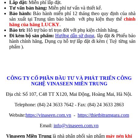
Lắp đặt:
Miễn phí lắp đặt.
Tư vấn bán hàng:
Miễn phí tư vấn và thiết kế.
Bảo hành:
Bảo hành miễn phí 12 tháng theo quy định của nhà
sản xuất tại Trung tâm bảo hành với phụ kiện thay thế
chính
hãng của hãng LUCKY
.
Bảo trì:
Hỗ trợ bảo trì trọn đời với phụ kiện chính hãng.
Đi kèm bộ sản phẩm:
Hướng dẫn sử dụng
, lắp đặt & Phiếu bảo
hành chính hãng, Dụng cụ hỗ trợ lắp đặt đi kèm ( Tuỳ từng sản
phẩm ).
CÔNG TY CỔ PHẦN
ĐẦU TƯ VÀ PHÁT TRIỂN CÔNG
NGHỆ
VINASEEN MIỀN TRUNG
Địa chỉ: Số 107, C48 TT X120, Mai Động, Hoàng Mai, Hà Nội.
Telephone: (84) 24 3633 7642 - Fax: (84) 24 3633 2863
Website:
https://vinaseen.com.vn
-
https://thietbitramgara.com
Email:
info@vinaseen.com.vn
Vinaseen Miền Trung
là nhà phân phối sản phẩm
máy nén khí