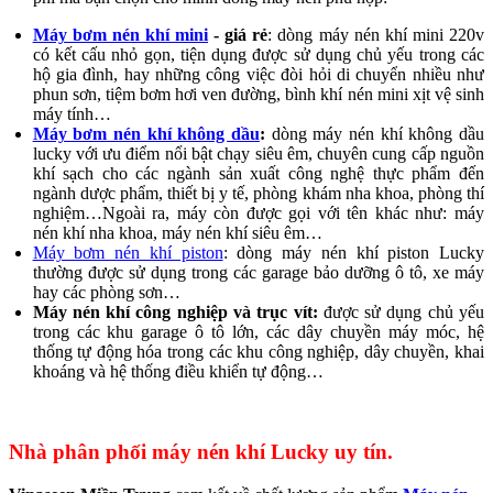
Máy bơm nén khí mini
- giá rẻ
: dòng máy nén khí mini 220v
có kết cấu nhỏ gọn, tiện dụng được sử dụng chủ yếu trong các
hộ gia đình, hay những công việc đòi hỏi di chuyển nhiều như
phun sơn, tiệm bơm hơi ven đường, bình khí nén mini xịt vệ sinh
máy tính…
Máy bơm nén khí không dầu
:
dòng máy nén khí không dầu
lucky với ưu điểm nổi bật chạy siêu êm, chuyên cung cấp nguồn
khí sạch cho các ngành sản xuất công nghệ thực phẩm đến
ngành dược phẩm, thiết bị y tế, phòng khám nha khoa, phòng thí
nghiệm…Ngoài ra, máy còn được gọi với tên khác như: máy
nén khí nha khoa, máy nén khí siêu êm…
Máy bơm nén khí piston
: dòng máy nén khí piston Lucky
thường được sử dụng trong các garage bảo dưỡng ô tô, xe máy
hay các phòng sơn…
Máy nén khí công nghiệp và trục vít:
được sử dụng chủ yếu
trong các khu garage ô tô lớn, các dây chuyền máy móc, hệ
thống tự động hóa trong các khu công nghiệp, dây chuyền, khai
khoáng và hệ thống điều khiển tự động…
Nhà phân phối máy nén khí Lucky uy tín.