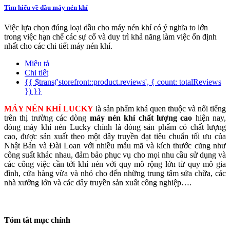
Tìm hiểu về dầu máy nén khí
Việc lựa chọn đúng loại dầu cho máy nén khí có ý nghĩa to lớn
trong việc hạn chế các sự cố và duy trì khả năng làm việc ổn định
nhất cho các chi tiết máy nén khí.
Miêu tả
Chi tiết
{{ $trans('storefront::product.reviews', { count: totalReviews
}) }}
MÁY NÉN KHÍ LUCKY
là sản phẩm khá quen thuộc và nổi tiếng
trên thị trường các dòng
máy nén khí chất lượng cao
hiện nay,
dòng máy khí nén Lucky chính là dòng sản phẩm có chất lượng
cao, được sản xuất theo một dây truyền đạt tiêu chuẩn tối ưu của
Nhật Bản và Đài Loan với nhiều mẫu mã và kích thước cũng như
công suất khác nhau, đảm bảo phục vụ cho mọi nhu cầu sử dụng và
các công việc cần tới khí nén với quy mô rộng lớn từ quy mô gia
đình, cửa hàng vừa và nhỏ cho đến những trung tâm sửa chữa, các
nhà xưởng lớn và các dây truyền sản xuất công nghiệp….
Tóm tắt mục chính