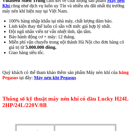
Vinaseen Miền Trung
cam kết về chất lượng sản phẩm
Máy nén
Khí
cũng như dịch vụ luôn uy Tín và nhiều ưu đãi nhất thị trường
máy nén khí hiện nay tại Việt Nam.
100% hàng nhập khẩu tại nhà máy, chất lượng đảm bảo.
Linh kiện thay thế luôn có sẵn với mức giá hợp lý nhất.
Đội ngũ nhân viên tư vấn nhiệt tình, tận tâm.
Bảo hành động cơ + máy: 12 tháng.
Miễn phí vận chuyển trong nội thành Hà Nội cho đơn hàng có
giá trị từ
5.000.000 đồng.
Giao hàng siêu tốc.
Quý khách có thể tham khảo thêm sản phẩm Máy nén khí của
hãng
Pegasus
tại đây:
Máy nén khí Pegasus
Thông số kỹ thuật máy nén khí có dầu Lucky H24L
2HP/24L/220V/8B