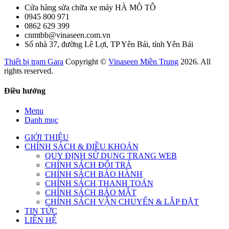
Cửa hàng sửa chữa xe máy HÀ MÔ TÔ
0945 800 971
0862 629 399
cnmtbb@vinaseen.com.vn
Số nhà 37, đường Lê Lợi, TP Yên Bái, tỉnh Yên Bái
Thiết bị trạm Gara
Copyright ©
Vinaseen Miền Trung
2026. All
rights reserved.
Điều hướng
Menu
Danh mục
GIỚI THIỆU
CHÍNH SÁCH & ĐIỀU KHOẢN
QUY ĐỊNH SỬ DỤNG TRANG WEB
CHÍNH SÁCH ĐỔI TRẢ
CHÍNH SÁCH BẢO HÀNH
CHÍNH SÁCH THANH TOÁN
CHÍNH SÁCH BẢO MẬT
CHÍNH SÁCH VẬN CHUYỂN & LẮP ĐẶT
TIN TỨC
LIÊN HỆ