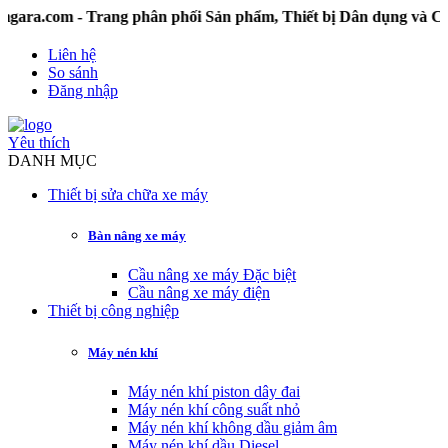
om - Trang phân phối Sản phẩm, Thiết bị Dân dụng và Công n
Liên hệ
So sánh
Đăng nhập
Yêu thích
DANH MỤC
Thiết bị sửa chữa xe máy
Bàn nâng xe máy
Cầu nâng xe máy Đặc biệt
Cầu nâng xe máy điện
Thiết bị công nghiệp
Máy nén khí
Máy nén khí piston dây đai
Máy nén khí công suất nhỏ
Máy nén khí không dầu giảm âm
Máy nén khí dầu Diesel