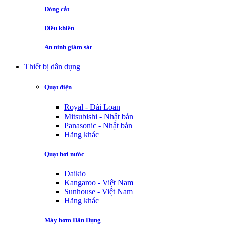
Đóng cắt
Điều khiển
An ninh giám sát
Thiết bị dân dụng
Quạt điện
Royal - Đài Loan
Mitsubishi - Nhật bản
Panasonic - Nhật bản
Hãng khác
Quạt hơi nước
Daikio
Kangaroo - Việt Nam
Sunhouse - Việt Nam
Hãng khác
Máy bơm Dân Dụng