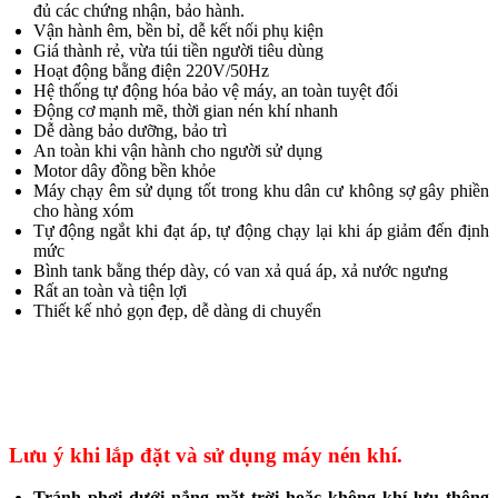
đủ các chứng nhận, bảo hành.
Vận hành êm, bền bỉ, dễ kết nối phụ kiện
Giá thành rẻ, vừa túi tiền người tiêu dùng
Hoạt động bằng điện 220V/50Hz
Hệ thống tự động hóa bảo vệ máy, an toàn tuyệt đối
Động cơ mạnh mẽ, thời gian nén khí nhanh
Dễ dàng bảo dưỡng, bảo trì
An toàn khi vận hành cho người sử dụng
Motor dây đồng bền khỏe
Máy chạy êm sử dụng tốt trong khu dân cư không sợ gây phiền
cho hàng xóm
Tự động ngắt khi đạt áp, tự động chạy lại khi áp giảm đến định
mức
Bình tank bằng thép dày, có van xả quá áp, xả nước ngưng
Rất an toàn và tiện lợi
Thiết kế nhỏ gọn đẹp, dễ dàng di chuyển
Lưu ý khi lắp đặt và sử dụng máy nén khí.
Tránh phơi dưới nắng mặt trời hoặc không khí lưu thông