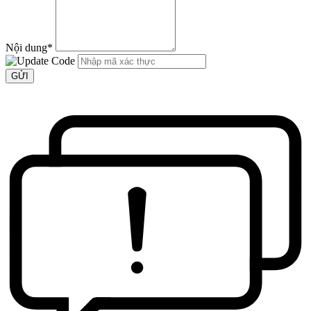
Nội dung
*
GỬI