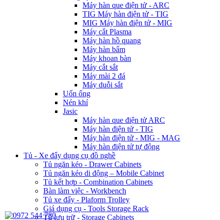
Máy hàn que điện tử - ARC
TIG Máy hàn điện tử - TIG
MIG Máy hàn điện tử - MIG
Máy cắt Plasma
Máy hàn hồ quang
Máy hàn bẩm
Máy khoan bàn
Máy cắt sắt
Máy mài 2 đá
Máy duỗi sắt
Uốn ống
Nén khí
Jasic
Máy hàn que điện tử ARC
Máy hàn điện tử - TIG
Máy hàn điện tử - MIG - MAG
Máy hàn điện tử tự động
Tủ - Xe đẩy dụng cụ đồ nghề
Tủ ngăn kéo - Drawer Cabinets
Tủ ngăn kéo di động – Mobile Cabinet
Tủ kết hợp - Combination Cabinets
Bàn làm việc - Workbench
Tủ xe đẩy - Plaform Trolley
Giá dụng cụ - Tools Storage Rack
Tủ lưu trữ - Storage Cabinets