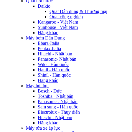
Quạt hơi nước
Daikio
Quạt Dân dụng & Thương mại
Quạt công nghiệp
Kangaroo - Việt Nam
Sunhouse - Việt Nam
Hãng khác
Máy bơm Dân Dụng
Ebara-Italia
Pentax-Italia
Hitachi - Nhật bản
Panasonic- Nhật bản
Wilo - Hàn quốc
Hanil - Hàn quốc
Shinil - Hàn quốc
Hãng khác
Máy hút bụi
Bosch - Đức
Toshiba - Nhật bản
Panasonic - Nhật bản
Sam sung - Hàn quốc
Electrolux - Thụy điển
Hitachi - Nhật bản
Hãng khác
Máy rửa xe áp lực