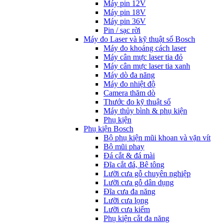
Máy pin 12V
Máy pin 18V
Máy pin 36V
Pin / sạc rời
Máy đo Laser và kỹ thuật số Bosch
Máy đo khoảng cách laser
Máy cân mực laser tia đỏ
Máy cân mực laser tia xanh
Máy dò đa năng
Máy đo nhiệt độ
Camera thăm dò
Thước đo kỹ thuật số
Máy thủy bình & phụ kiện
Phụ kịện
Phụ kiện Bosch
Bộ phụ kiện mũi khoan và vặn vít
Bộ mũi phay
Đá cắt & đá mài
Đĩa cắt đá, Bê tông
Lưỡi cưa gỗ chuyên nghiệp
Lưỡi cưa gỗ dân dụng
Đĩa cưa đa năng
Lưỡi cưa lọng
Lưỡi cưa kiếm
Phụ kiện cắt đa năng