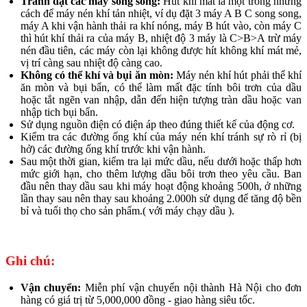
Tránh đặt các máy song song:
Hút khí mát là một trong những
cách để máy nén khí tản nhiệt, ví dụ đặt 3 máy A B C song song,
máy A khi vận hành thải ra khí nóng, máy B hút vào, còn máy C
thì hút khí thải ra của máy B, nhiệt độ 3 máy là C>B>A trừ máy
nén đầu tiên, các máy còn lại không được hít không khí mát mẻ,
vị trí càng sau nhiệt độ càng cao.
Không có thể khí và bụi ăn mòn:
Máy nén khí hút phải thể khí
ăn mòn và bụi bẩn, có thể làm mất đặc tính bôi trơn của dầu
hoặc tắt ngẽn van nhập, dẫn đến hiện tượng tràn dầu hoặc van
nhập tich bụi bẩn.
Sử dụng nguồn điện có điện áp theo đúng thiết kế của động cơ.
Kiểm tra các đường ống khí của máy nén khí tránh sự rò rỉ (bị
hở) các đường ống khí trước khi vận hành.
Sau một thời gian, kiểm tra lại mức dầu, nếu dưới hoặc thấp hơn
mức giới hạn, cho thêm lượng dầu bôi trơn theo yêu cầu. Ban
đầu nên thay dầu sau khi máy hoạt động khoảng 500h, ở những
lần thay sau nên thay sau khoảng 2.000h sử dụng để tăng độ bền
bỉ và tuổi thọ cho sản phẩm.( với máy chạy dầu ).
Ghi chú:
Vận chuyển:
Miễn phí vận chuyển nội thành Hà Nội cho đơn
hàng có giá trị từ 5,000,000 đồng - giao hàng siêu tốc.