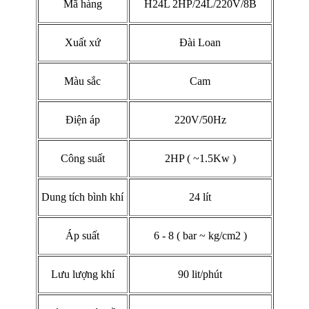
Mã hàng
H24L 2HP/24L/220V/8B
Xuất xứ
Đài Loan
Màu sắc
Cam
Điện áp
220V/50Hz
Công suất
2HP ( ~1.5Kw )
Dung tích bình khí
24 lít
Áp suất
6 - 8 ( bar ~ kg/cm2 )
Lưu lượng khí
90 lit/phút