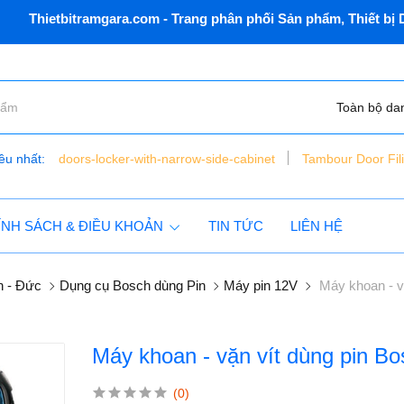
etbitramgara.com - Trang phân phối Sản phẩm, Thiết bị Dân 
Toàn bộ da
ều nhất:
doors-locker-with-narrow-side-cabinet
Tambour Door Fil
bàn nâng xe máy điện thủy lực - đặt chìm - vns - lift150 - c
tủ dụng cụ 6 ngăn vnsmt6321r - mobile cabinet
ÍNH SÁCH & ĐIỀU KHOẢN
TIN TỨC
LIÊN HỆ
h - Đức
Dụng cụ Bosch dùng Pin
Máy pin 12V
Máy khoan - v
Máy khoan - vặn vít dùng pin Bo
(0)