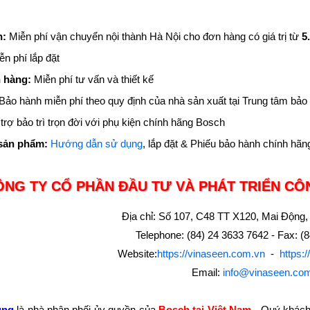
n:
Miễn phí vận chuyển nội thành Hà Nội cho đơn hàng có giá trị từ
5
ễn phí lắp đặt
 hàng:
Miễn phí tư vấn và thiết kế
Bảo hành miễn phí theo quy định của nhà sản xuất tại Trung tâm bảo
trợ bảo trì trọn đời với phụ kiện chính hãng Bosch
sản phẩm:
Hướng dẫn sử dụng
, lắp đặt & Phiếu bảo hành chính hãn
ÔNG TY CỔ PHẦN ĐẦU TƯ VÀ PHÁT TRIỂN CÔ
Địa chỉ: Số 107, C48 TT X120, Mai Động,
Telephone: (84) 24 3633 7642 - Fax: (
Website:
https://vinaseen.com.vn
-
https:
Email:
info@vinaseen.co
ung
là nhà phân phối ủy quyền của
Bosch tại Việt Nam
- Quý khách