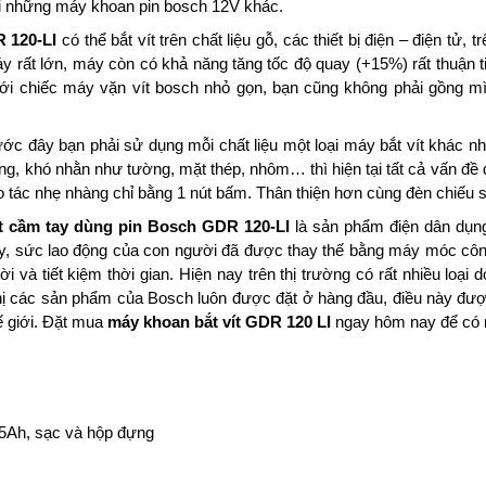
i những máy khoan pin bosch 12V khác.
 120-LI
có thể bắt vít trên chất liệu gỗ, các thiết bị điện – điện tử
y rất lớn, máy còn có khả năng tăng tốc độ quay (+15%) rất thuận ti
 với chiếc máy vặn vít bosch nhỏ gọn, bạn cũng không phải gồng m
ớc đây bạn phải sử dụng mỗi chất liệu một loại máy bắt vít khác nh
ứng, khó nhằn như tường, mặt thép, nhôm… thì hiện tại tất cả vấn đề 
o tác nhẹ nhàng chỉ bằng 1 nút bấm. Thân thiện hơn cùng đèn chiếu s
t cầm tay dùng pin Bosch GDR 120-LI
là sản phẩm điện dân dụn
ây, sức lao động của con người đã được thay thế bằng máy móc côn
i và tiết kiệm thời gian. Hiện nay trên thị trường có rất nhiều loạ
hị các sản phẩm của Bosch luôn được đặt ở hàng đầu, điều này được
hế giới. Đặt mua
máy khoan bắt vít GDR 120 LI
ngay hôm nay để có nh
.5Ah, sạc và hộp đựng