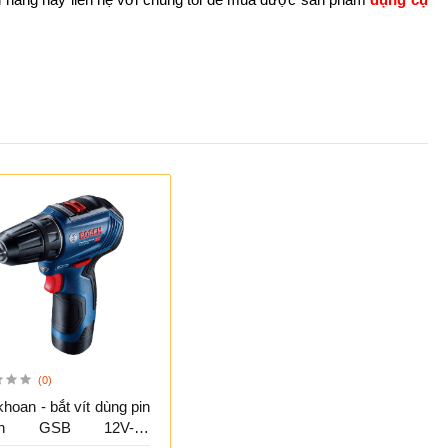
(0)
hoan - bắt vít dùng pin
ch GSB 12V-30