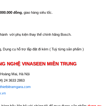
.000.000 đồng
, giao hàng siêu tốc.
 hành với phụ kiện thay thế chính hãng Bosch.
g, Dụng cụ hỗ trợ lắp đặt đi kèm ( Tuỳ từng sản phẩm )
NG NGHỆ VINASEEN MIỀN TRUNG
 Hoàng Mai, Hà Nội
84) 24 3633 2863
//thietbitramgara.com
m.vn
 hàng hãy liên hệ với chúng tôi để mua được sản phẩm
dụng cụ