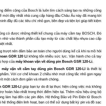
ng điểm cộng của Bosch là luôn tìm cách sáng tạo ra những công
thế mới đây nhất nhà cung cấp hàng đầu Châu Âu này đã mang tới
minh đầy đủ các tiêu chí nhỏ gọn, bền đẹp và tiện lợi giúp tiết kiệm
ng có được những thiết kế chung của máy cầm tay BOSCH. Đó
nh nhờ vào thành phần cấu tạo máy từ các chất liệu nhựa cao cấp
iệt nhất.
ng trượt nên đảm bảo an toàn cho người dùng kể cả khi ra mồ hôi
hoan GDR 120 LI
không tốn nhiều sức lực. Vận hành cho cả tay
phù hợp của
máy khoan vặn vít dùng pin Bosch GSR 120-Li
.
,
máy vặn vít cầm tay dùng pin Bosch GDR 120-LI
là thiết bị
n phẩm. Với cơ chế khoan 2 chiều nhờ mọt công tắc nhỏ gọn ngay
 vít một cách đơn giản và nhanh chóng.
h GDR 120-LI
giúp bạn tự do đi lại thực hiện công việc mà không
ợ hoàn hảo nhất trong thời điểm hiện tại. Thêm nữa hiệu ứng bộ
hông làm hại đến các pin điện. Hệ thống Bảo vệ Pin Điện tử Bosch
ó hệ thống điện linh hoạt, bạn có thể sử dụng bất kỳ pin và đồ sạc