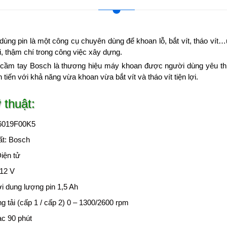
ùng pin là một công cụ chuyên dùng để khoan lỗ, bắt vít, tháo vít…ứ
ời, thậm chí trong công việc xây dựng.
 cầm tay Bosch là thương hiệu máy khoan được người dùng yêu th
iên tiến với khả năng vừa khoan vừa bắt vít và tháo vít tiện lợi.
 thuật:
06019F00K5
ất: Bosch
iện tử
 12 V
i dung lượng pin 1,5 Ah
g tải (cấp 1 / cấp 2) 0 – 1300/2600 rpm
ạc 90 phút