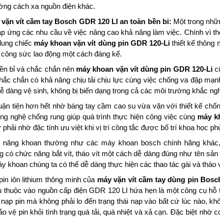
ờng cách xa nguồn điện khác.
vặn vít cầm tay Bosch GDR 120 LI an toàn bền bỉ:
Một trong nhữ
áp ứng các nhu cầu về việc nâng cao khả năng làm việc. Chính vì 
dung chiếc
máy khoan vặn vít dùng pin GDR 120-Li
thiết kế thông 
à công sức lao động một cách đáng kể.
ền bỉ và chắc chắn nên
máy khoan vặn vít dùng pin GDR 120-Li
cũ
 chắc chắn có khả năng chịu tải chịu lực cùng việc chống va đập mạ
ễ dàng vệ sinh, không bị biến dạng trong cả các môi trường khắc ngh
uận tiện hơn hết nhờ báng tay cầm cao su vừa vặn với thiết kế chố
ng nghệ chống rung giúp quá trình thực hiện công việc cùng
máy k
y phải nhờ đặc tính ưu việt khi vị trí công tắc được bố trí khoa học 
 năng khoan thường như các máy khoan bosch chính hãng khác
 có chức năng bắt vít, tháo vít một cách dễ dàng đúng như tên sả
áy khoan chúng ta có thể dễ dàng thực hiện các thao tác gài và tháo
in iôn lithium thông minh của
máy vặn vít cầm tay dùng pin Bosc
 thuộc vào nguồn cấp điện GDR 120 LI hứa hẹn là một công cụ hỗ tr
 nạp pin mà không phải lo đến trạng thái nạp vào bất cứ lúc nào, k
o vệ pin khỏi tình trạng quá tải, quá nhiệt và xả cạn. Đặc biệt nhờ c