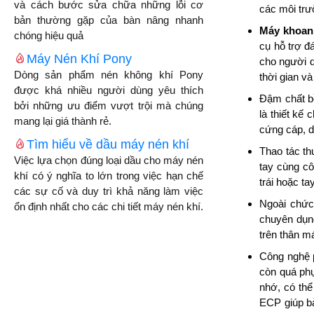
và cách bước sửa chữa những lỗi cơ
các môi trư
bản thường gặp của bàn nâng nhanh
Máy khoan 
chóng hiệu quả
cụ hỗ trợ đ
Máy Nén Khí Pony
cho người 
Dòng sản phẩm nén không khí Pony
thời gian v
được khá nhiều người dùng yêu thích
Đậm chất b
bởi những ưu điểm vượt trội mà chúng
là thiết kế
mang lại giá thành rẻ.
cứng cáp, d
Tìm hiểu về dầu máy nén khí
Thao tác th
Việc lựa chọn đúng loại dầu cho máy nén
tay cùng cô
khí có ý nghĩa to lớn trong việc hạn chế
trái hoặc ta
các sự cố và duy trì khả năng làm việc
Ngoài chức
ổn định nhất cho các chi tiết máy nén khí.
chuyên dụng
trên thân m
Công nghệ p
còn quá phụ
nhớ, có thể
ECP giúp bả