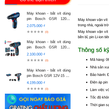
Máy khoan - bắt vít dùng
pin Bosch GSR 120-LI
Máy khoan vặn vít d
Professional
trong nhà, ngoài tr
2.075.000 ₫
Máy khoan vặn vít
(0)
bền bỉ, pin Li-ion t
Máy khoan - bắt vít dùng
pin Bosch GSR 120-LI
Thông số kỹ
Professional (Kèm phụ
2.100.000 ₫
kiện)
Mã hàng: 
(0)
Nhà sản xu
Máy khoan - bắt vít dùng
Bảo hành: Đ
pin Bosch GSR 12V-15 FC
Professional (SOLO)
Điện áp pin
4.199.000 ₫
(0)
Làm việc vớ
Tốc độ khôn
Thời gian s