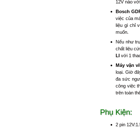
12V nào vớ
Bosch GDR
việc của má
liệu gì chỉ
muốn.
Nếu như trư
chất liệu c
LI
với 1 tha
Máy vặn ví
loại. Giờ đ
đa sức ngườ
công việc t
trên toàn t
Phụ Kiện:
2 pin 12V:1