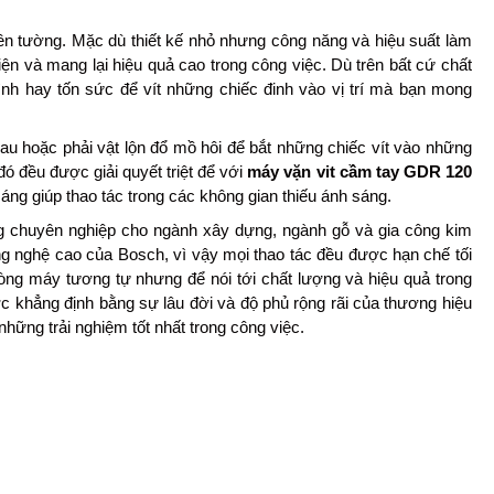
, trên tường. Mặc dù thiết kế nhỏ nhưng công năng và hiệu suất làm
ện và mang lại hiệu quả cao trong công việc. Dù trên bất cứ chất
ình hay tốn sức để vít những chiếc đinh vào vị trí mà bạn mong
au hoặc phải vật lộn đổ mồ hôi để bắt những chiếc vít vào những
đó đều được giải quyết triệt để với
máy vặn vit cầm tay GDR 120
áng giúp thao tác trong các không gian thiếu ánh sáng.
g chuyên nghiệp cho ngành xây dựng, ngành gỗ và gia công kim
g nghệ cao của Bosch, vì vậy mọi thao tác đều được hạn chế tối
i dòng máy tương tự nhưng để nói tới chất lượng và hiệu quả trong
 khẳng định bằng sự lâu đời và độ phủ rộng rãi của thương hiệu
ững trải nghiệm tốt nhất trong công việc.