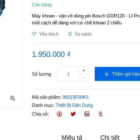
Còn hàng
Máy khoan - vặn vít dùng pin Bosch GDR120 - LI Profe
một cách dễ dàng với cơ chế khoan 2 chiều
Yêu thích
So sánh
1.950.000 ₫
+
Số lượng
Thêm giỏ hàn
-
Mã sản phẩm:
06019F00K5
Danh mục:
Thiết Bị Dân Dụng
Chia sẻ:
Miêu tả
Chi tiết