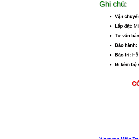
Ghi chú:
Vận chuyể
Lắp đặt:
Mi
Tư vấn bán
Bảo hành:
Bảo trì:
Hỗ 
Đi kèm bộ 
C
Vinaseen Miền Tr