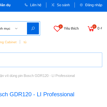
dụng và Công nghiệp - Cơ quan chủ quản: VINASEEN MIỀN TRUNG
Liên hệ
So sánh
Đăng nhập
0
0
Yêu thích
0 ₫
nh mục
ing Cabinet
tủ
ặn vít dùng pin Bosch GDR120 - LI Professional
sch GDR120 - LI Professional