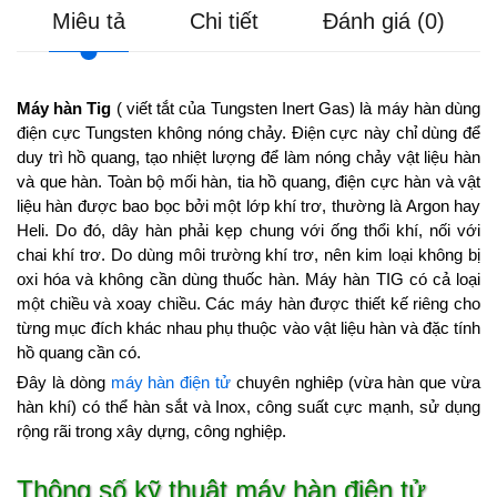
Miêu tả
Chi tiết
Đánh giá (0)
Máy hàn Tig
( viết tắt của Tungsten Inert Gas) là máy hàn dùng
điện cực Tungsten không nóng chảy. Điện cực này chỉ dùng để
duy trì hồ quang, tạo nhiệt lượng để làm nóng chảy vật liệu hàn
và que hàn. Toàn bộ mối hàn, tia hồ quang, điện cực hàn và vật
liệu hàn được bao bọc bởi một lớp khí trơ, thường là Argon hay
Heli. Do đó, dây hàn phải kẹp chung với ống thổi khí, nối với
chai khí trơ. Do dùng môi trường khí trơ, nên kim loại không bị
oxi hóa và không cần dùng thuốc hàn. Máy hàn TIG có cả loại
một chiều và xoay chiều. Các máy hàn được thiết kế riêng cho
từng mục đích khác nhau phụ thuộc vào vật liệu hàn và đặc tính
hồ quang cần có.
Đây là dòng
máy hàn điện tử
chuyên nghiêp (vừa hàn que vừa
hàn khí) có thể hàn sắt và Inox, công suất cực mạnh, sử dụng
rộng rãi trong xây dựng, công nghiệp.
Thông số kỹ thuật máy hàn điện tử