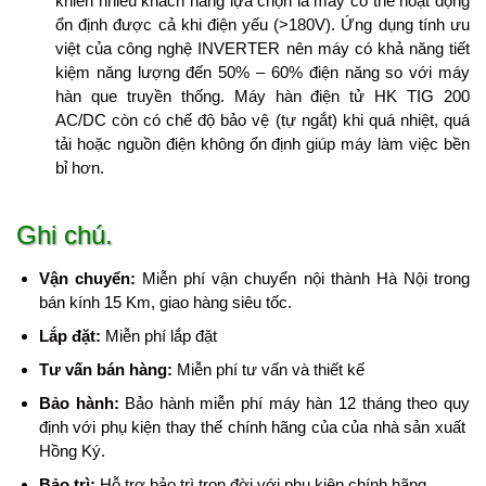
khiến nhiều khách hàng lựa chọn là máy có thể hoạt động
ổn định được cả khi điện yếu (>180V). Ứng dụng tính ưu
việt của công nghệ INVERTER nên máy có khả năng tiết
kiệm năng lượng đến 50% – 60% điện năng so với máy
hàn que truyền thống. Máy hàn điện tử HK TIG 200
AC/DC còn có chế độ bảo vệ (tự ngắt) khi quá nhiệt, quá
tải hoặc nguồn điện không ổn định giúp máy làm việc bền
bỉ hơn.
Ghi chú.
Vận chuyển:
Miễn phí vận chuyển nội thành Hà Nội trong
bán kính 15 Km, giao hàng siêu tốc.
Lắp đặt:
Miễn phí lắp đặt
Tư vấn bán hàng:
Miễn phí tư vấn và thiết kế
Bảo hành:
Bảo hành miễn phí máy hàn 12 tháng theo quy
định với phụ kiện thay thế chính hãng của của nhà sản xuất
Hồng Ký.
Bảo trì:
Hỗ trợ bảo trì trọn đời với phụ kiện chính hãng