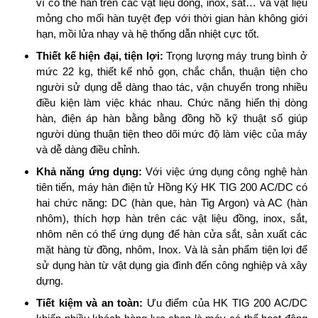
vì có thể hàn trên các vật liệu đồng, inox, sắt… và vật liệu
mỏng cho mối hàn tuyệt đẹp với thời gian hàn không giới
hạn, mồi lửa nhạy và hệ thống dẫn nhiệt cực tốt.
Thiết kế hiện đại, tiện lợi:
Trọng lượng máy trung bình ở
mức 22 kg, thiết kế nhỏ gọn, chắc chắn, thuận tiện cho
người sử dụng dễ dàng thao tác, vận chuyển trong nhiều
điều kiện làm việc khác nhau. Chức năng hiển thị dòng
hàn, điện áp hàn bằng bằng đồng hồ kỹ thuật số giúp
người dùng thuận tiện theo dõi mức độ làm việc của máy
và dễ dàng điều chỉnh.
Khả năng ứng dụng:
Với việc ứng dụng công nghệ hàn
tiên tiến, máy hàn điện tử Hồng Ký HK TIG 200 AC/DC có
hai chức năng: DC (hàn que, hàn Tig Argon) và AC (hàn
nhôm), thích hợp hàn trên các vật liệu đồng, inox, sắt,
nhôm nên có thể ứng dụng để hàn cửa sắt, sản xuất các
mặt hàng từ đồng, nhôm, Inox. Và là sản phẩm tiện lợi để
sử dụng hàn từ vật dụng gia đình đến công nghiệp và xây
dựng.
Tiết kiệm và an toàn:
Ưu điểm của HK TIG 200 AC/DC