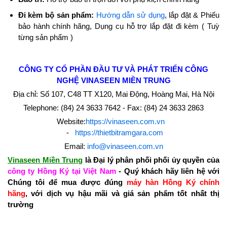
Đi kèm bộ sản phẩm:
Hướng dẫn sử dụng
, lắp đặt & Phiếu
bảo hành chính hãng, Dụng cụ hỗ trợ lắp đặt đi kèm ( Tuỳ
từng sản phẩm )
CÔNG TY CỔ PHẦN ĐẦU TƯ VÀ PHÁT TRIỂN CÔNG
NGHỆ
VINASEEN MIỀN TRUNG
Địa chỉ: Số 107, C48 TT X120, Mai Động, Hoàng Mai, Hà Nội
Telephone: (84) 24 3633 7642 - Fax: (84) 24 3633 2863
Website:
https://vinaseen.com.vn
-
https://thietbitramgara.com
Email:
info@vinaseen.com.vn
Vinaseen Miền Trung
là Đại lý phân phối phối ủy quyền của
công ty Hồng Ký tại Việt Nam
- Quý khách hãy liên hệ với
Chúng tôi để mua được đúng
máy hàn Hồng Ký chính
hãng
, với dịch vụ hậu mãi và giá sản phẩm tốt nhất thị
trường