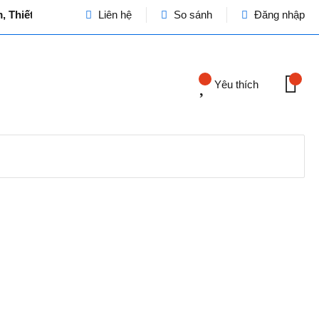
Thiết bị Dân dụng và Công nghiệp - Cơ quan chủ quản: VINASE
Liên hệ
So sánh
Đăng nhập
Yêu thích