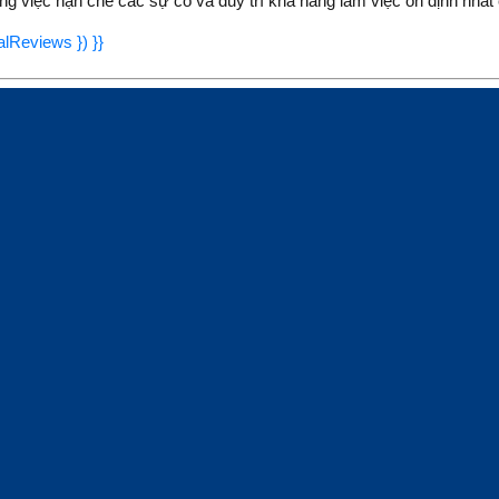
ng việc hạn chế các sự cố và duy trì khả năng làm việc ổn định nhất 
talReviews }) }}