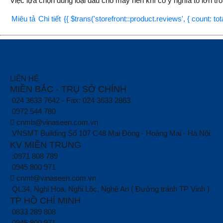
Việc lựa chọn đúng loại dầu cho máy nén khí có ý nghĩa to lớn tro
Miêu tả
Chi tiết
{{ $trans('storefront::product.reviews', { count: to
LIÊN HỆ
MIỀN BẮC - TRỤ SỞ CHÍNH
024 3633 7642 - Fax: 024 3633 2863
0972 544 780
cnmb@vinaseen.com.vn
VNSMT Building Số 107 C48 Mai Động - Hoàng Mai - Hà Nội
KV MIỀN TRUNG
:0971 808 789
0945 800 971
cnmt@vinaseen.com.vn
QL34, Nghi Hoa, Nghi Lộc, Nghệ An ( Đường tránh TP Vinh )
TP HỒ CHÍ MINH
0833 289 808
0945 800 971