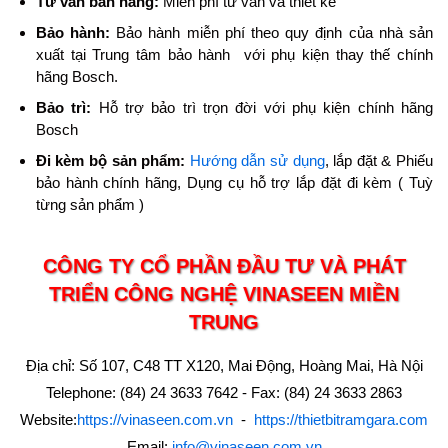
Tư vấn bán hàng:
Miễn phí tư vấn và thiết kế
Bảo hành:
Bảo hành miễn phí theo quy định của nhà sản
xuất tại Trung tâm bảo hành với phụ kiện thay thế chính
hãng Bosch.
Bảo trì:
Hỗ trợ bảo trì trọn đời với phụ kiện chính hãng
Bosch
Đi kèm bộ sản phẩm:
Hướng dẫn sử dụng
, lắp đặt & Phiếu
bảo hành chính hãng, Dụng cụ hỗ trợ lắp đặt đi kèm ( Tuỳ
từng sản phẩm )
CÔNG TY CỔ PHẦN ĐẦU TƯ VÀ PHÁT
TRIỂN CÔNG NGHỆ VINASEEN MIỀN
TRUNG
Địa chỉ: Số 107, C48 TT X120, Mai Động, Hoàng Mai, Hà Nội
Telephone: (84) 24 3633 7642 - Fax: (84) 24 3633 2863
Website:
https://vinaseen.com.vn
-
https://thietbitramgara.com
Email:
info@vinaseen.com.vn