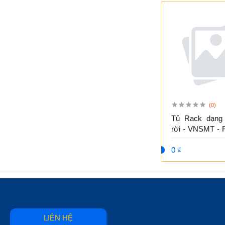
(0)
Tủ Rack dạng 
rời - VNSMT - 
D1000
0 ₫
LIÊN HỆ