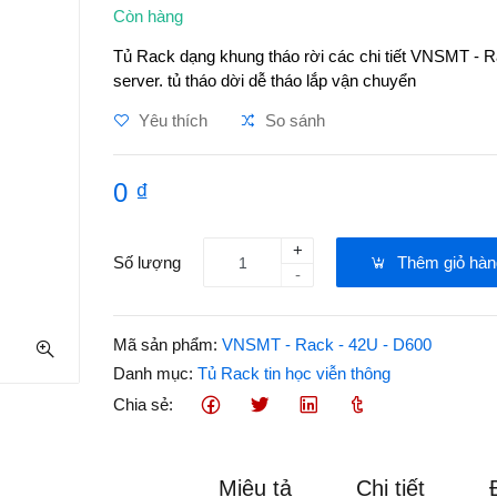
Còn hàng
Tủ Rack dạng khung tháo rời các chi tiết VNSMT - R
server. tủ tháo dời dễ tháo lắp vận chuyển
Yêu thích
So sánh
0 ₫
+
Số lượng
Thêm giỏ hàn
-
Mã sản phẩm:
VNSMT - Rack - 42U - D600
Danh mục:
Tủ Rack tin học viễn thông
Chia sẻ:
Miêu tả
Chi tiết