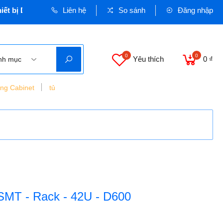
ị Dân dụng và Công nghiệp - Cơ quan chủ quản: VINASEEN MIỀ
Liên hệ
So sánh
Đăng nhập
0
0
Yêu thích
0 ₫
nh mục
ing Cabinet
tủ
SMT - Rack - 42U - D600