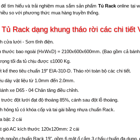
g để tìm hiểu và trải nghiệm mua sắm sản phẩm
Tủ Rack
online tại 
 nhiều so với phương thức mua hàng truyền thống.
Tủ Rack dạng khung tháo rời các chi tiế
 cửa lưới - Sơn tĩnh điện.
h thước bao ngoài (HxWxD) = 2100x600x600mm. (Bao gồm cả bánh
trọng tối đa tủ chịu được ≤1000 Kg.
t kế theo tiêu chuẩn 19” EIA-310-D. Tháo rời toàn bộ các chi tiết.
ều dày vật liệu từ 1.0mm đến 2.0mm.
ánh xe D65 - 04 Chân tăng điều chỉnh.
trước đột lưới đạt độ thoáng 85%, cánh sau đột lỗ thoáng.
h hông tủ có khóa cốp và tai gài bằng nhựa chuẩn Rack.
 bật: 2 cái
t gió AC kích thước 120x120mm: 2 cái
nh nguồn chuẩn Rack 19", gồm 6 mặt ổ cắm 3 chấu chuẩn đa dụng, c