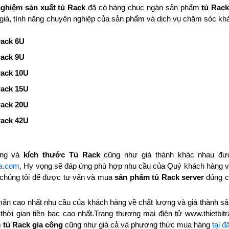
nghiệm sản xuất tủ Rack
đã có hàng chục ngàn sản phẩm
tủ Rac
 giá, tính năng chuyên nghiệp của sản phẩm và dịch vụ chăm sóc k
rack 6U
rack 9U
rack 10U
rack 15U
rack 20U
rack 42U
năng và
kích thước Tủ Rack
cũng như giá thành khác nhau được 
ra.com
, Hy vọng sẽ đáp ứng phù hợp nhu cầu của Quý khách hàng
 chúng tôi để được tư vấn và mua
sản phẩm tủ Rack server
đúng ch
mãn cao nhất nhu cầu của khách hàng về chất lượng và giá thành 
 thời gian tiền bạc cao nhất.Trang thương mại điện tử www.thietb
m
tủ Rack gia công
cũng như giá cả và phương thức mua hàng
tại đ