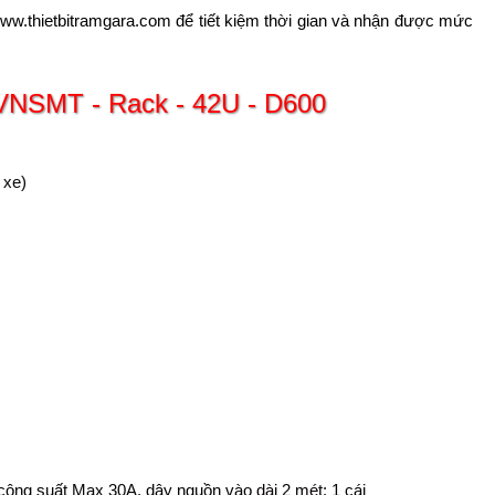
www.thietbitramgara.com để tiết kiệm thời gian và nhận được mức
t VNSMT - Rack - 42U - D600
 xe)
ông suất Max 30A, dây nguồn vào dài 2 mét: 1 cái