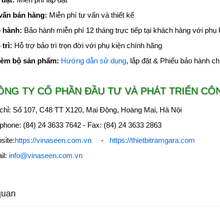
vấn bán hàng:
Miễn phí tư vấn và thiết kế
 hành:
Bảo hành miễn phí 12 tháng trực tiếp tại khách hàng với phụ 
trì:
Hỗ trợ bảo trì trọn đời với phụ kiện chính hãng
kèm bộ sản phẩm:
Hướng dẫn sử dụng
, lắp đặt & Phiếu bảo hành c
ÔNG TY CỔ PHẦN ĐẦU TƯ VÀ PHÁT TRIỂN CÔ
 chỉ: Số 107, C48 TT X120, Mai Động, Hoàng Mai, Hà Nội
phone: (84) 24 3633 7642 - Fax: (84) 24 3633 2863
site:
https://vinaseen.com.vn
-
https://thietbitramgara.com
il:
info@vinaseen.com.vn
quan