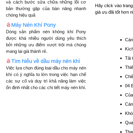
và cách bước sửa chữa những lỗi cơ
Hãy click vào tran
bản thường gặp của bàn nâng nhanh
giá ưu đãi tốt hơn
chóng hiệu quả
Máy Nén Khí Pony
Dòng sản phẩm nén không khí Pony
được khá nhiều người dùng yêu thích
Cánh
bởi những ưu điểm vượt trội mà chúng
Kíc
mang lại giá thành rẻ.
Tải 
Tìm hiểu về dầu máy nén khí
Thiế
Việc lựa chọn đúng loại dầu cho máy nén
khí có ý nghĩa to lớn trong việc hạn chế
Chi
các sự cố và duy trì khả năng làm việc
04 B
ổn định nhất cho các chi tiết máy nén khí.
Của 
Cán
Khóa
Quạ
Tha