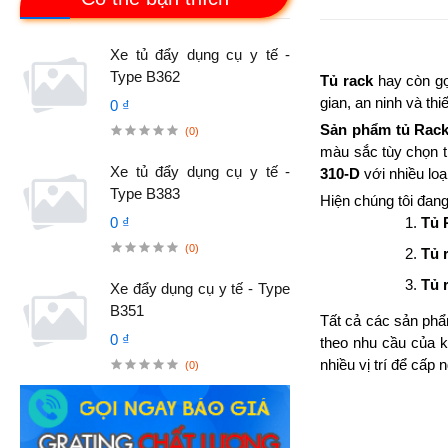
Xe tủ đẩy dụng cụ y tế -
Type B362
Tủ rack
hay còn gọ
gian, an ninh và thi
0 ₫
Sản phẩm tủ Rack
(0)
màu sắc tùy chọn t
Xe tủ đẩy dụng cụ y tế -
310-D
với nhiều loạ
Type B383
Hiện chúng tôi đang
0 ₫
Tủ 
(0)
Tủ 
Tủ 
Xe đẩy dụng cụ y tế - Type
B351
Tất cả các sản p
0 ₫
theo nhu cầu của k
nhiều vị trí để cấp
(0)