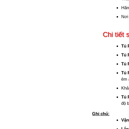
Hãn
Nơi
Chi tiết
Tủ 
Tủ 
Tủ 
Tủ 
êm á
Khả 
Tủ 
độ 
Ghi chú:
Vận
Lắp