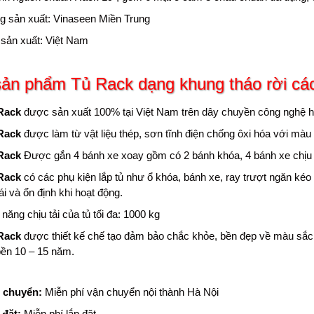
g sản xuất: Vinaseen Miền Trung
 sản xuất: Việt Nam
 sản phẩm Tủ Rack dạng khung tháo rời cá
Rack
được sản xuất 100% tại Việt Nam trên dây chuyền công nghệ hi
Rack
được làm từ vật liệu thép, sơn tĩnh điện chống ôxi hóa với màu
Rack
Được gắn 4 bánh xe xoay gồm có 2 bánh khóa, 4 bánh xe chịu tả
Rack
có các phụ kiện lắp tủ như ổ khóa, bánh xe, ray trượt ngăn kéo
i và ổn định khi hoạt động.
năng chịu tải của tủ tối đa: 1000 kg
Rack
được thiết kế chế tạo đảm bảo chắc khỏe, bền đẹp về màu sắc v
bền 10 – 15 năm.
 chuyển:
Miễn phí vận chuyển nội thành Hà Nội
 đặt:
Miễn phí lắp đặt