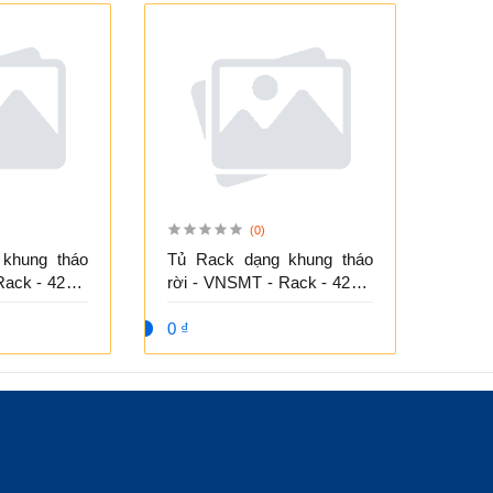
(0)
khung tháo
Tủ Rack dạng khung tháo
Rack - 42U -
rời - VNSMT - Rack - 42U -
D800
0 ₫