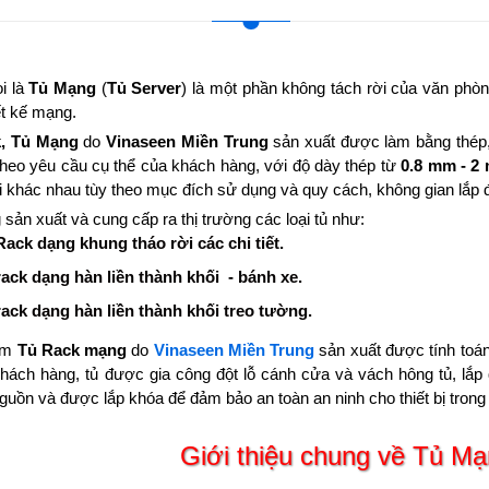
i là
Tủ Mạng
(
Tủ Server
) là một phần không tách rời của văn phòn
ết kế mạng.
, Tủ Mạng
do
Vinaseen Miền Trung
sản xuất được làm bằng thép,
heo yêu cầu cụ thể của khách hàng, với độ dày thép từ
0.8 mm - 2
i khác nhau tùy theo mục đích sử dụng và quy cách, không gian lắp đ
 sản xuất và cung cấp ra thị trường các loại tủ như:
Rack dạng khung tháo rời các chi tiết.
rack dạng hàn liền thành khối - bánh xe.
rack dạng hàn liền thành khối treo tường.
hẩm
Tủ Rack mạng
do
Vinaseen Miền Trung
sản xuất được tính toán c
hách hàng, tủ được gia công đột lỗ cánh cửa và vách hông tủ, lắp qu
 nguồn và được lắp khóa để đảm bảo an toàn an ninh cho thiết bị trong 
Giới thiệu chung về Tủ Mạ