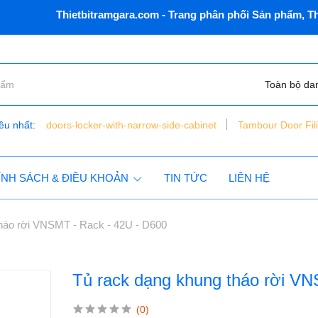
Thietbitramgara.com - Trang phân phối Sản phẩm, Thiết b
Toàn bộ da
ều nhất:
doors-locker-with-narrow-side-cabinet
Tambour Door Fil
bàn nâng xe máy điện thủy lực - đặt chìm - vns - lift150 - c
tủ dụng cụ 6 ngăn vnsmt6321r - mobile cabinet
ÍNH SÁCH & ĐIỀU KHOẢN
TIN TỨC
LIÊN HỆ
tháo rời VNSMT - Rack - 42U - D600
Tủ rack dạng khung tháo rời VN
(0)