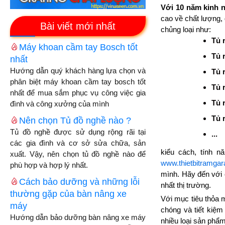
Với 10 năm kinh 
cao về chất lượng,
Bài viết mới nhất
chủng loại như:
Tủ 
Máy khoan cầm tay Bosch tốt
Tủ 
nhất
Hướng dẫn quý khách hàng lựa chọn và
Tủ 
phân biệt máy khoan cầm tay bosch tốt
Tủ 
nhất để mua sắm phục vụ công việc gia
Tủ 
đình và công xưởng của mình
Tủ 
Nên chọn Tủ đồ nghề nào ?
Tủ đồ nghề được sử dụng rộng rãi tại
...
các gia đình và cơ sở sửa chữa, sản
kiểu cách, tính 
xuất. Vậy, nên chọn tủ đồ nghề nào để
www.thietbitramga
phù hợp và hợp lý nhất.
mình. Hãy đến với
Cách bảo dưỡng và những lỗi
nhất thị trường.
thường gặp của bàn nâng xe
Với mục tiêu thỏa 
máy
chóng và tiết kiệm
Hướng dẫn bảo dưỡng bàn nâng xe máy
nhiều loại sản phẩ