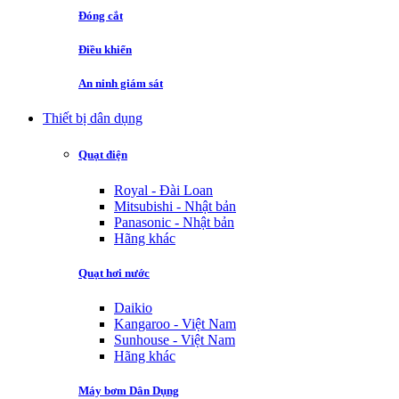
Đóng cắt
Điều khiển
An ninh giám sát
Thiết bị dân dụng
Quạt điện
Royal - Đài Loan
Mitsubishi - Nhật bản
Panasonic - Nhật bản
Hãng khác
Quạt hơi nước
Daikio
Kangaroo - Việt Nam
Sunhouse - Việt Nam
Hãng khác
Máy bơm Dân Dụng