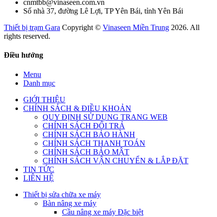
cnmtbb@vinaseen.com.vn
Số nhà 37, đường Lê Lợi, TP Yên Bái, tỉnh Yên Bái
Thiết bị trạm Gara
Copyright ©
Vinaseen Miền Trung
2026. All
rights reserved.
Điều hướng
Menu
Danh mục
GIỚI THIỆU
CHÍNH SÁCH & ĐIỀU KHOẢN
QUY ĐỊNH SỬ DỤNG TRANG WEB
CHÍNH SÁCH ĐỔI TRẢ
CHÍNH SÁCH BẢO HÀNH
CHÍNH SÁCH THANH TOÁN
CHÍNH SÁCH BẢO MẬT
CHÍNH SÁCH VẬN CHUYỂN & LẮP ĐẶT
TIN TỨC
LIÊN HỆ
Thiết bị sửa chữa xe máy
Bàn nâng xe máy
Cầu nâng xe máy Đặc biệt