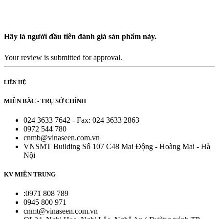
Hãy là người đầu tiên đánh giá sản phẩm này.
Your review is submitted for approval.
LIÊN HỆ
MIỀN BẮC - TRỤ SỞ CHÍNH
024 3633 7642 - Fax: 024 3633 2863
0972 544 780
cnmb@vinaseen.com.vn
VNSMT Building Số 107 C48 Mai Động - Hoàng Mai - Hà
Nội
KV MIỀN TRUNG
:0971 808 789
0945 800 971
cnmt@vinaseen.com.vn