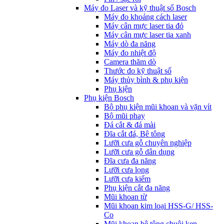
Máy đo Laser và kỹ thuật số Bosch
Máy đo khoảng cách laser
Máy cân mực laser tia đỏ
Máy cân mực laser tia xanh
Máy dò đa năng
Máy đo nhiệt độ
Camera thăm dò
Thước đo kỹ thuật số
Máy thủy bình & phụ kiện
Phụ kịện
Phụ kiện Bosch
Bộ phụ kiện mũi khoan và vặn vít
Bộ mũi phay
Đá cắt & đá mài
Đĩa cắt đá, Bê tông
Lưỡi cưa gỗ chuyên nghiệp
Lưỡi cưa gỗ dân dụng
Đĩa cưa đa năng
Lưỡi cưa lọng
Lưỡi cưa kiếm
Phụ kiện cắt đa năng
Mũi khoan từ
Mũi khoan kim loại HSS-G/ HSS-
Co
Mũi khoan bê tông chuôi kẹp