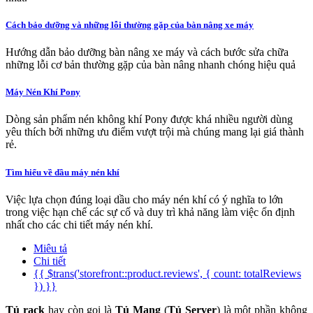
Cách bảo dưỡng và những lỗi thường gặp của bàn nâng xe máy
Hướng dẫn bảo dưỡng bàn nâng xe máy và cách bước sửa chữa
những lỗi cơ bản thường gặp của bàn nâng nhanh chóng hiệu quả
Máy Nén Khí Pony
Dòng sản phẩm nén không khí Pony được khá nhiều người dùng
yêu thích bởi những ưu điểm vượt trội mà chúng mang lại giá thành
rẻ.
Tìm hiểu về dầu máy nén khí
Việc lựa chọn đúng loại dầu cho máy nén khí có ý nghĩa to lớn
trong việc hạn chế các sự cố và duy trì khả năng làm việc ổn định
nhất cho các chi tiết máy nén khí.
Miêu tả
Chi tiết
{{ $trans('storefront::product.reviews', { count: totalReviews
}) }}
Tủ rack
hay còn gọi là
Tủ Mạng
(
Tủ Server
) là một phần không