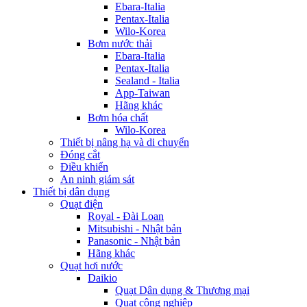
Ebara-Italia
Pentax-Italia
Wilo-Korea
Bơm nước thải
Ebara-Italia
Pentax-Italia
Sealand - Italia
App-Taiwan
Hãng khác
Bơm hóa chất
Wilo-Korea
Thiết bị nâng hạ và di chuyển
Đóng cắt
Điều khiển
An ninh giám sát
Thiết bị dân dụng
Quạt điện
Royal - Đài Loan
Mitsubishi - Nhật bản
Panasonic - Nhật bản
Hãng khác
Quạt hơi nước
Daikio
Quạt Dân dụng & Thương mại
Quạt công nghiệp