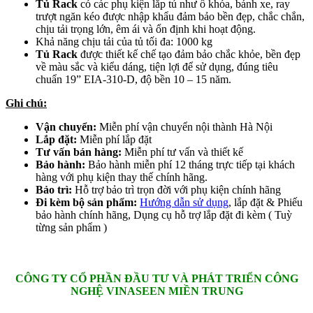
Tủ Rack
có các phụ kiện lắp tủ như ổ khóa, bánh xe, ray
trượt ngăn kéo được nhập khẩu đảm bảo bền đẹp, chắc chắn,
chịu tải trọng lớn, êm ái và ổn định khi hoạt động.
Khả năng chịu tải của tủ tối đa: 1000 kg
Tủ Rack
được thiết kế chế tạo đảm bảo chắc khỏe, bền đẹp
về màu sắc và kiểu dáng, tiện lợi để sử dụng, đúng tiêu
chuẩn 19” EIA-310-D, độ bền 10 – 15 năm.
Ghi chú:
Vận chuyển:
Miễn phí vận chuyển nội thành Hà Nội
Lắp đặt:
Miễn phí lắp đặt
Tư vấn bán hàng:
Miễn phí tư vấn và thiết kế
Bảo hành:
Bảo hành miễn phí 12 tháng trực tiếp tại khách
hàng với phụ kiện thay thế chính hãng.
Bảo trì:
Hỗ trợ bảo trì trọn đời với phụ kiện chính hãng
Đi kèm bộ sản phẩm:
Hướng dẫn sử dụng
, lắp đặt & Phiếu
bảo hành chính hãng, Dụng cụ hỗ trợ lắp đặt đi kèm ( Tuỳ
từng sản phẩm )
CÔNG TY CỔ PHẦN ĐẦU TƯ VÀ PHÁT TRIỂN CÔNG
NGHỆ VINASEEN MIỀN TRUNG