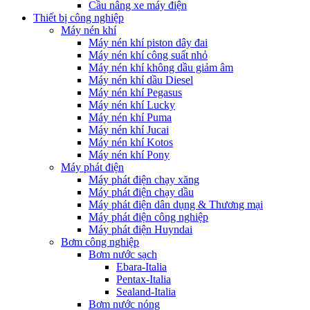
Cầu nâng xe máy điện
Thiết bị công nghiệp
Máy nén khí
Máy nén khí piston dây đai
Máy nén khí công suất nhỏ
Máy nén khí không dầu giảm âm
Máy nén khí dầu Diesel
Máy nén khí Pegasus
Máy nén khí Lucky
Máy nén khí Puma
Máy nén khí Jucai
Máy nén khí Kotos
Máy nén khí Pony
Máy phát điện
Máy phát điện chạy xăng
Máy phát điện chạy dầu
Máy phát điện dân dụng & Thương mại
Máy phát điện công nghiệp
Máy phát điện Huyndai
Bơm công nghiệp
Bơm nước sạch
Ebara-Italia
Pentax-Italia
Sealand-Italia
Bơm nước nóng