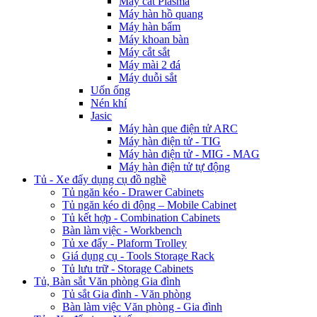
Máy cắt Plasma
Máy hàn hồ quang
Máy hàn bẩm
Máy khoan bàn
Máy cắt sắt
Máy mài 2 đá
Máy duỗi sắt
Uốn ống
Nén khí
Jasic
Máy hàn que điện tử ARC
Máy hàn điện tử - TIG
Máy hàn điện tử - MIG - MAG
Máy hàn điện tử tự động
Tủ - Xe đẩy dụng cụ đồ nghề
Tủ ngăn kéo - Drawer Cabinets
Tủ ngăn kéo di động – Mobile Cabinet
Tủ kết hợp - Combination Cabinets
Bàn làm việc - Workbench
Tủ xe đẩy - Plaform Trolley
Giá dụng cụ - Tools Storage Rack
Tủ lưu trữ - Storage Cabinets
Tủ, Bàn sắt Văn phòng Gia đình
Tủ sắt Gia đình - Văn phòng
Bàn làm việc Văn phòng - Gia đình