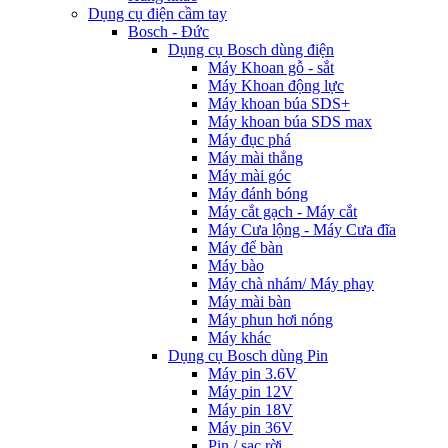
Dụng cụ điện cầm tay
Bosch - Đức
Dụng cụ Bosch dùng điện
Máy Khoan gỗ - sắt
Máy Khoan động lực
Máy khoan búa SDS+
Máy khoan búa SDS max
Máy đục phá
Máy mài thẳng
Máy mài góc
Máy đánh bóng
Máy cắt gạch - Máy cắt
Máy Cưa lộng - Máy Cưa đĩa
Máy để bàn
Máy bào
Máy chà nhám/ Máy phay
Máy mài bàn
Máy phun hơi nóng
Máy khác
Dụng cụ Bosch dùng Pin
Máy pin 3.6V
Máy pin 12V
Máy pin 18V
Máy pin 36V
Pin / sạc rời