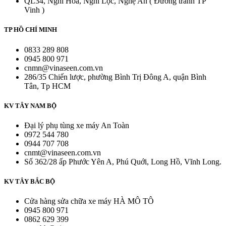
QL34, Nghi Hoa, Nghi Lộc, Nghệ An ( Đường tránh TP
Vinh )
TP HỒ CHÍ MINH
0833 289 808
0945 800 971
cnmn@vinaseen.com.vn
286/35 Chiến lược, phường Bình Trị Đông A, quận Bình
Tân, Tp HCM
KV TÂY NAM BỘ
Đại lý phụ tùng xe máy An Toàn
0972 544 780
0944 707 708
cnmt@vinaseen.com.vn
Số 362/28 ấp Phước Yên A, Phú Quới, Long Hồ, Vĩnh Long.
KV TÂY BẮC BỘ
Cửa hàng sửa chữa xe máy HÀ MÔ TÔ
0945 800 971
0862 629 399