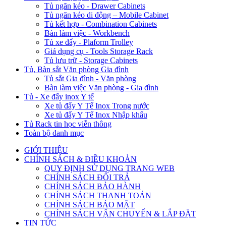
Tủ ngăn kéo - Drawer Cabinets
Tủ ngăn kéo di động – Mobile Cabinet
Tủ kết hợp - Combination Cabinets
Bàn làm việc - Workbench
Tủ xe đẩy - Plaform Trolley
Giá dụng cụ - Tools Storage Rack
Tủ lưu trữ - Storage Cabinets
Tủ, Bàn sắt Văn phòng Gia đình
Tủ sắt Gia đình - Văn phòng
Bàn làm việc Văn phòng - Gia đình
Tủ - Xe đẩy inox Y tế
Xe tủ đẩy Y Tế Inox Trong nước
Xe tủ đẩy Y Tế Inox Nhập khẩu
Tủ Rack tin học viễn thông
Toàn bộ danh mục
GIỚI THIỆU
CHÍNH SÁCH & ĐIỀU KHOẢN
QUY ĐỊNH SỬ DỤNG TRANG WEB
CHÍNH SÁCH ĐỔI TRẢ
CHÍNH SÁCH BẢO HÀNH
CHÍNH SÁCH THANH TOÁN
CHÍNH SÁCH BẢO MẬT
CHÍNH SÁCH VẬN CHUYỂN & LẮP ĐẶT
TIN TỨC