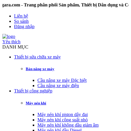
om - Trang phân phối Sản phẩm, Thiết bị Dân dụng và Công 
Liên hệ
So sánh
Đăng nhập
Yêu thích
DANH MỤC
Thiết bị sửa chữa xe máy
Bàn nâng xe máy
Cầu nâng xe máy Đặc biệt
Cầu nâng xe máy điện
Thiết bị công nghiệp
Máy nén khí
Máy nén khí piston dây đai
Máy nén khí công suất nhỏ
Máy nén khí không dầu giảm âm
Máy nén khí dầu Diesel