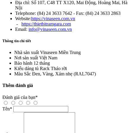
Địa chỉ: Số 107, C48 TT X120, Mai Động, Hoàng Mai, Hà
Nội
Telephone: (84) 24 3633 7642 - Fax: (84) 24 3633 2863
Website:
https://vinaseen.com.vn
-
https://thietbitramgara.com
Email:
info@vinaseen.com.vn
Thông tin chi tiết
Nhà sản xuất
Vinaseen Miền Trung
Nơi sản xuất
Việt Nam
Bảo hành
12 tháng
Kiểu dáng tủ Rack
Tháo rời
Màu Sắc
Đen, Vàng, Xám nhẹ (RAL7047)
Thêm đánh giá
Đánh giá của bạn
*
Tên
*