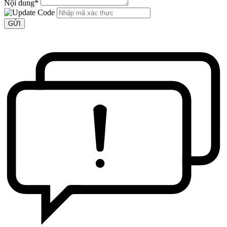
Nội dung
*
GỬI