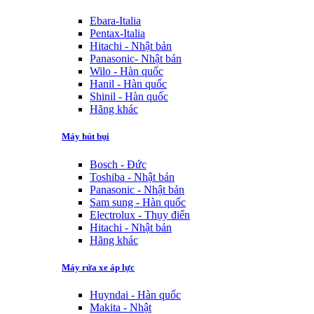
Ebara-Italia
Pentax-Italia
Hitachi - Nhật bản
Panasonic- Nhật bản
Wilo - Hàn quốc
Hanil - Hàn quốc
Shinil - Hàn quốc
Hãng khác
Máy hút bụi
Bosch - Đức
Toshiba - Nhật bản
Panasonic - Nhật bản
Sam sung - Hàn quốc
Electrolux - Thụy điển
Hitachi - Nhật bản
Hãng khác
Máy rửa xe áp lực
Huyndai - Hàn quốc
Makita - Nhật