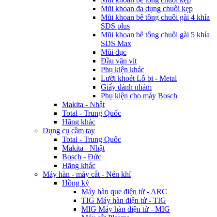
Mũi khoan đa dụng chuôi kẹp
Mũi khoan bê tông chuôi gài 4 khía
SDS plus
Mũi khoan bê tông chuôi gài 5 khía
SDS Max
Mũi đục
Đầu vặn vít
Phụ kiện khác
Lưỡi khoét Lỗ bi - Metal
Giấy đánh nhám
Phụ kiện cho máy Bosch
Makita - Nhật
Total - Trung Quốc
Hãng khác
Dụng cụ cầm tay
Total - Trung Quốc
Makita - Nhật
Bosch - Đức
Hãng khác
Máy hàn - máy cắt - Nén khí
Hồng ký
Máy hàn que điện tử - ARC
TIG Máy hàn điện tử - TIG
MIG Máy hàn điện tử - MIG