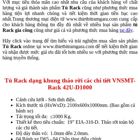
Với mục tiêu thỏa mãn cao nhất nhu cầu của khách hàng về chất
lượng và giá thành sản phẩm
Tủ Rack
cũng như phương thức mua
hàng tiện lợi nhanh chóng và tiết kiệm thời gian tiền bạc cao
nhất.Trang thương mại điện tử www.thietbitramgara.com cung cấp
cho khách hàng thông tin đầy đủ nhất về nhiều loại sản phẩm
tủ
Rack gia công
cũng như giá cả và phương thức mua hàng
tại đây
.
Hãy click vào trang để tìm hiểu và trải nghiệm mua sắm sản phẩm
Tủ Rack
online tại www.thietbitramgara.com để tiết kiệm thời gian
và nhận được mức giá ưu đãi tốt hơn nhiều so với phương thức mua
hàng truyền thống.
Tủ Rack dạng khung tháo rời các chi tiết VNSMT-
Rack 42U-D1000
Cánh cửa lưới - Sơn tĩnh điện.
Kích thước tủ (HxWxD): 2100x600x1000mm. (Bao gồm cả
bánh xe)
Tải trọng tối đa: ≤1000 Kg.
Thiết kế theo tiêu chuẩn: 19” EIA-310-D. Tháo rời toàn bộ
các chi tiết.
Độ dày thân vỏ: 1.0mm đến 2.0mm.
04 Bánh xe D65 - 04 Chân tăng điều chỉnh.