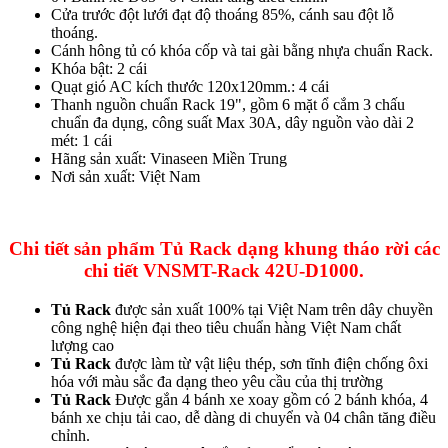
Cửa trước đột lưới đạt độ thoáng 85%, cánh sau đột lỗ
thoáng.
Cánh hông tủ có khóa cốp và tai gài bằng nhựa chuẩn Rack.
Khóa bật: 2 cái
Quạt gió AC kích thước 120x120mm.: 4 cái
Thanh nguồn chuẩn Rack 19", gồm 6 mặt ổ cắm 3 chấu
chuẩn đa dụng, công suất Max 30A, dây nguồn vào dài 2
mét: 1 cái
Hãng sản xuất: Vinaseen Miền Trung
Nơi sản xuất: Việt Nam
Chi tiết sản phẩm Tủ Rack dạng khung tháo rời các
chi tiết VNSMT-Rack 42U-D1000.
Tủ Rack
được sản xuất 100% tại Việt Nam trên dây chuyền
công nghệ hiện đại theo tiêu chuẩn hàng Việt Nam chất
lượng cao
Tủ Rack
được làm từ vật liệu thép, sơn tĩnh điện chống ôxi
hóa với màu sắc đa dạng theo yêu cầu của thị trường
Tủ Rack
Được gắn 4 bánh xe xoay gồm có 2 bánh khóa, 4
bánh xe chịu tải cao, dễ dàng di chuyển và 04 chân tăng điều
chỉnh.