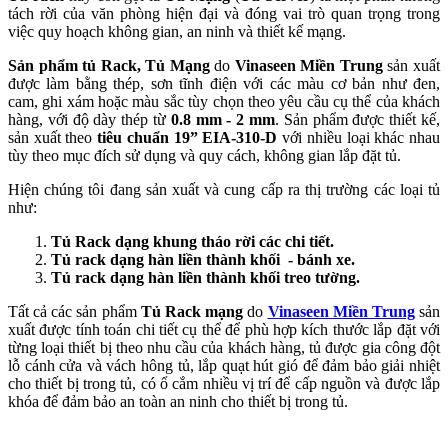
tách rời của văn phòng hiện đại và đóng vai trò quan trọng trong
việc quy hoạch không gian, an ninh và thiết kế mạng.
Sản phẩm tủ Rack, Tủ Mạng
do
Vinaseen Miền Trung
sản xuất
được làm bằng thép, sơn tĩnh điện với các màu cơ bản như đen,
cam, ghi xám hoặc màu sắc tùy chọn theo yêu cầu cụ thể của khách
hàng, với độ dày thép từ
0.8 mm - 2 mm
. Sản phẩm được thiết kế,
sản xuất theo
tiêu chuẩn 19” EIA-310-D
với nhiều loại khác nhau
tùy theo mục đích sử dụng và quy cách, không gian lắp đặt tủ.
Hiện chúng tôi đang sản xuất và cung cấp ra thị trường các loại tủ
như:
Tủ Rack dạng khung tháo rời các chi tiết.
Tủ rack dạng hàn liền thành khối - bánh xe.
Tủ rack dạng hàn liền thành khối treo tường.
Tất cả các sản phẩm
Tủ Rack mạng
do
Vinaseen Miền Trung
sản
xuất được tính toán chi tiết cụ thể để phù hợp kích thước lắp đặt với
từng loại thiết bị theo nhu cầu của khách hàng, tủ được gia công đột
lỗ cánh cửa và vách hông tủ, lắp quạt hút gió để đảm bảo giải nhiệt
cho thiết bị trong tủ, có ổ cắm nhiều vị trí để cấp nguồn và được lắp
khóa để đảm bảo an toàn an ninh cho thiết bị trong tủ.