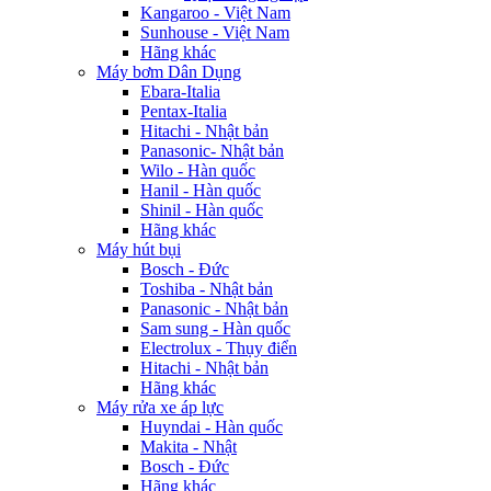
Kangaroo - Việt Nam
Sunhouse - Việt Nam
Hãng khác
Máy bơm Dân Dụng
Ebara-Italia
Pentax-Italia
Hitachi - Nhật bản
Panasonic- Nhật bản
Wilo - Hàn quốc
Hanil - Hàn quốc
Shinil - Hàn quốc
Hãng khác
Máy hút bụi
Bosch - Đức
Toshiba - Nhật bản
Panasonic - Nhật bản
Sam sung - Hàn quốc
Electrolux - Thụy điển
Hitachi - Nhật bản
Hãng khác
Máy rửa xe áp lực
Huyndai - Hàn quốc
Makita - Nhật
Bosch - Đức
Hãng khác