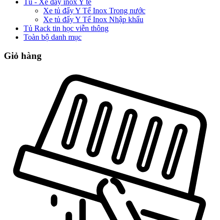
Tủ - Xe đẩy inox Y tế
Xe tủ đẩy Y Tế Inox Trong nước
Xe tủ đẩy Y Tế Inox Nhập khẩu
Tủ Rack tin học viễn thông
Toàn bộ danh mục
Giỏ hàng