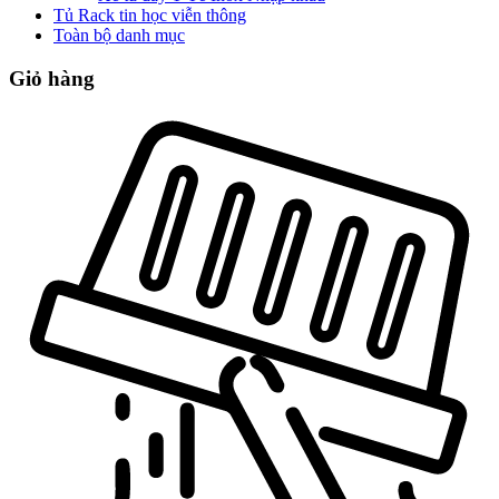
Tủ Rack tin học viễn thông
Toàn bộ danh mục
Giỏ hàng