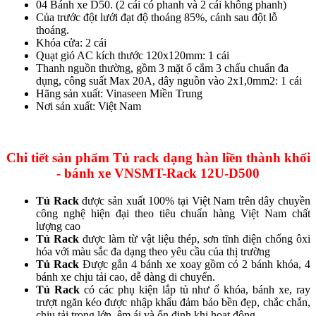
04 Bánh xe D50. (2 cái có phanh và 2 cái không phanh)
Của trước đột lưới đạt độ thoáng 85%, cánh sau đột lỗ
thoáng.
Khóa cửa: 2 cái
Quạt gió AC kích thước 120x120mm: 1 cái
Thanh nguồn thường, gồm 3 mặt ổ cắm 3 chấu chuẩn đa
dụng, công suất Max 20A, dây nguồn vào 2x1,0mm2: 1 cái
Hãng sản xuất: Vinaseen Miền Trung
Nơi sản xuất: Việt Nam
Chi tiết sản phẩm Tủ rack dạng hàn liền thành khối
- bánh xe VNSMT-Rack 12U-D500
Tủ Rack
được sản xuất 100% tại Việt Nam trên dây chuyền
công nghệ hiện đại theo tiêu chuẩn hàng Việt Nam chất
lượng cao
Tủ Rack
được làm từ vật liệu thép, sơn tĩnh điện chống ôxi
hóa với màu sắc đa dạng theo yêu cầu của thị trường
Tủ Rack
Được gắn 4 bánh xe xoay gồm có 2 bánh khóa, 4
bánh xe chịu tải cao, dễ dàng di chuyển.
Tủ Rack
có các phụ kiện lắp tủ như ổ khóa, bánh xe, ray
trượt ngăn kéo được nhập khẩu đảm bảo bền đẹp, chắc chắn,
chịu tải trọng lớn, êm ái và ổn định khi hoạt động.