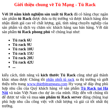
Giới thiệu chung về Tủ Mạng - Tủ Rack
Với 10 năm kinh nghiệm sản xuất tủ Rack
đã có hàng chục ngàn
sản phẩm
tủ Rack
được đưa ra thị trường và được khách hàng đón
nhận đánh giá cao về chất lượng, giá, tính năng chuyên nghiệp của
sản phẩm và dịch vụ chăm sóc khách hàng sau bán hàng. Với dải
sản phẩm
tủ Rack phong phú
về chủng loại như:
Tủ rack 6U
Tủ rack 9U
Tủ rack 10U
Tủ rack 15U
Tủ rack 20U
Tủ rack 42U
...
kiểu cách, tính năng và
kích thước Tủ Rack
cũng như giá thành
khác nhau được Chúng tôi
phân phối tủ rack
ra thị trường và giới
thiệu trên trang
www.thietbitramgara.com
Hy vọng sẽ đáp ứng phù
hợp nhu cầu của Quý khách hàng về sản phẩm
Tủ Rack tại Hà
Nội
và toàn Việt Nam cho dự án của mình. Hãy đến với chúng tôi
để được tư vấn và mua
sản phẩm tủ Rack server
đúng chủng loại
phù hợp nhu cầu công việc với chất lượng và giá cả tốt nhất thị
trường.