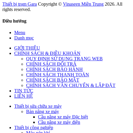
Thiết bị trạm Gara
Copyright ©
Vinaseen Miền Trung
2026. All
rights reserved.
Điều hướng
Menu
Danh mục
GIỚI THIỆU
CHÍNH SÁCH & ĐIỀU KHOẢN
QUY ĐỊNH SỬ DỤNG TRANG WEB
CHÍNH SÁCH ĐỔI TRẢ
CHÍNH SÁCH BẢO HÀNH
CHÍNH SÁCH THANH TOÁN
CHÍNH SÁCH BẢO MẬT
CHÍNH SÁCH VẬN CHUYỂN & LẮP ĐẶT
TIN TỨC
LIÊN HỆ
Thiết bị sửa chữa xe máy
Bàn nâng xe máy
Cầu nâng xe máy Đặc biệt
Cầu nâng xe máy điện
Thiết bị công nghiệp
Máy nén khí