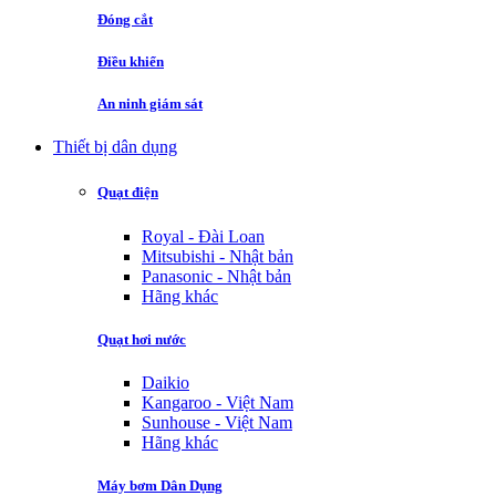
Đóng cắt
Điều khiển
An ninh giám sát
Thiết bị dân dụng
Quạt điện
Royal - Đài Loan
Mitsubishi - Nhật bản
Panasonic - Nhật bản
Hãng khác
Quạt hơi nước
Daikio
Kangaroo - Việt Nam
Sunhouse - Việt Nam
Hãng khác
Máy bơm Dân Dụng