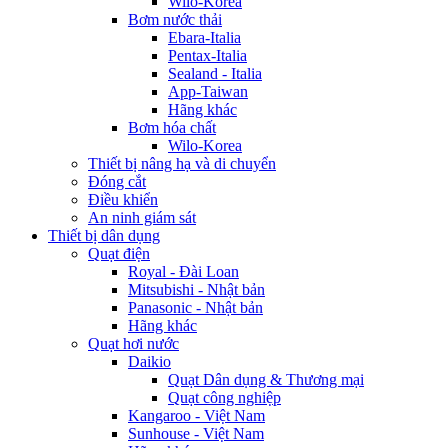
Wilo-Korea
Bơm nước thải
Ebara-Italia
Pentax-Italia
Sealand - Italia
App-Taiwan
Hãng khác
Bơm hóa chất
Wilo-Korea
Thiết bị nâng hạ và di chuyển
Đóng cắt
Điều khiển
An ninh giám sát
Thiết bị dân dụng
Quạt điện
Royal - Đài Loan
Mitsubishi - Nhật bản
Panasonic - Nhật bản
Hãng khác
Quạt hơi nước
Daikio
Quạt Dân dụng & Thương mại
Quạt công nghiệp
Kangaroo - Việt Nam
Sunhouse - Việt Nam