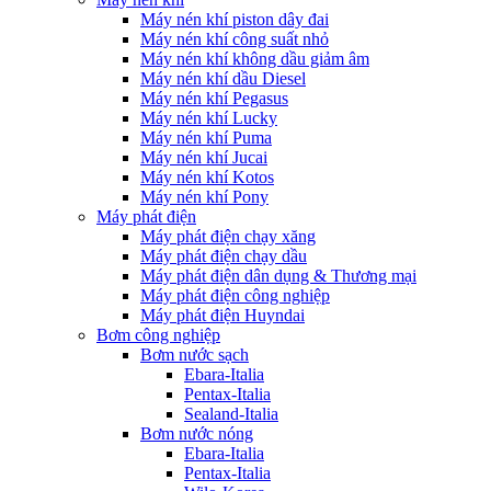
Máy nén khí piston dây đai
Máy nén khí công suất nhỏ
Máy nén khí không dầu giảm âm
Máy nén khí dầu Diesel
Máy nén khí Pegasus
Máy nén khí Lucky
Máy nén khí Puma
Máy nén khí Jucai
Máy nén khí Kotos
Máy nén khí Pony
Máy phát điện
Máy phát điện chạy xăng
Máy phát điện chạy dầu
Máy phát điện dân dụng & Thương mại
Máy phát điện công nghiệp
Máy phát điện Huyndai
Bơm công nghiệp
Bơm nước sạch
Ebara-Italia
Pentax-Italia
Sealand-Italia
Bơm nước nóng
Ebara-Italia
Pentax-Italia