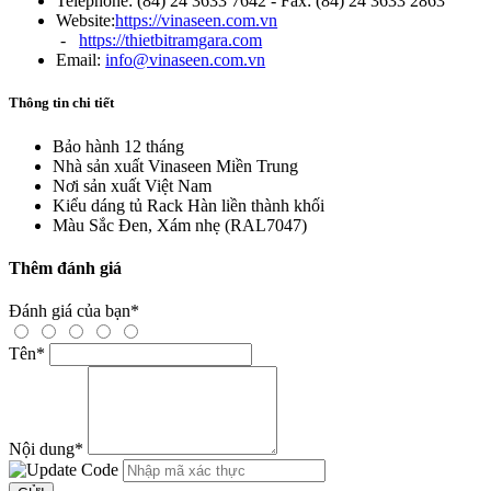
Telephone: (84) 24 3633 7642 - Fax: (84) 24 3633 2863
Website:
https://vinaseen.com.vn
-
https://thietbitramgara.com
Email:
info@vinaseen.com.vn
Thông tin chi tiết
Bảo hành
12 tháng
Nhà sản xuất
Vinaseen Miền Trung
Nơi sản xuất
Việt Nam
Kiểu dáng tủ Rack
Hàn liền thành khối
Màu Sắc
Đen, Xám nhẹ (RAL7047)
Thêm đánh giá
Đánh giá của bạn
*
Tên
*
Nội dung
*