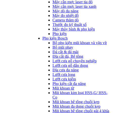
Máy cân mực laser tia đỏ
Máy cân mực laser tia xanh
Máy dò đa năng
Máy đo nhiệt độ
Camera thăm dò
Thước đo kỹ thuật số
Máy thủy bình & phụ kiện
Phụ kịện
Phụ kiện Bosch
Bộ phụ kiện mũi khoan và vặn vít
Bộ mũi phay
Đá cắt & đá mài
Đĩa cắt đá, Bê tông
Lưỡi cưa gỗ chuyên nghiệp
Lưỡi cưa gỗ dân dụng
Đĩa cưa đa năng
Lưỡi cưa lọng
Lưỡi cưa kiếm
Phụ kiện cắt đa năng
Mũi khoan từ
Mũi khoan kim loại HSS-G/ HSS-
Co
Mũi khoan bê tông chuôi kẹp
Mũi khoan đa dụng chuôi kẹp
Mũi khoan bê tông chuôi gài 4 khía