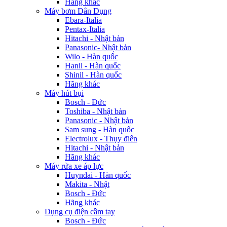
Hãng khác
Máy bơm Dân Dụng
Ebara-Italia
Pentax-Italia
Hitachi - Nhật bản
Panasonic- Nhật bản
Wilo - Hàn quốc
Hanil - Hàn quốc
Shinil - Hàn quốc
Hãng khác
Máy hút bụi
Bosch - Đức
Toshiba - Nhật bản
Panasonic - Nhật bản
Sam sung - Hàn quốc
Electrolux - Thụy điển
Hitachi - Nhật bản
Hãng khác
Máy rửa xe áp lực
Huyndai - Hàn quốc
Makita - Nhật
Bosch - Đức
Hãng khác
Dụng cụ điện cầm tay
Bosch - Đức