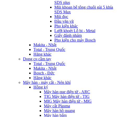
SDS plus
Mũi khoan bê tông chuôi gài 5 khía
SDS Max
Mũi đục
Đầu vặn vít
Phụ kiện khác
Lưỡi khoét Lỗ bi - Metal
Giấy đánh nhám
Phụ kiện cho máy Bosch
Makita - Nhật
Total - Trung Quốc
Hãng khác
Dụng cụ cầm tay
Total - Trung Quốc
Makita - Nhật
Bosch - Đức
Hãng khác
Máy hàn - máy cắt - Nén khí
Hồng ký
Máy hàn que điện tử - ARC
TIG Máy hàn điện tử - TIG
MIG Máy hàn điện tử - MIG
Máy cắt Plasma
Máy hàn hồ quang
Máy hàn bẩm