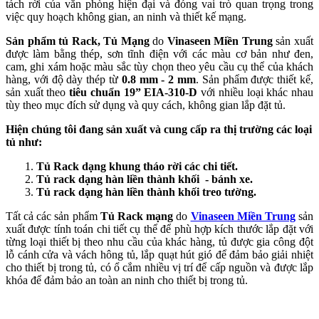
tách rời của văn phòng hiện đại và đóng vai trò quan trọng trong
việc quy hoạch không gian, an ninh và thiết kế mạng.
Sản phẩm tủ Rack, Tủ Mạng
do
Vinaseen Miền Trung
sản xuất
được làm bằng thép, sơn tĩnh điện với các màu cơ bản như đen,
cam, ghi xám hoặc màu sắc tùy chọn theo yêu cầu cụ thể của khách
hàng, với độ dày thép từ
0.8 mm - 2 mm
. Sản phẩm được thiết kế,
sản xuất theo
tiêu chuẩn 19” EIA-310-D
với nhiều loại khác nhau
tùy theo mục đích sử dụng và quy cách, không gian lắp đặt tủ.
Hiện chúng tôi đang sản xuất và cung cấp ra thị trường các loại
tủ như:
Tủ Rack dạng khung tháo rời các chi tiết.
Tủ rack dạng hàn liền thành khối - bánh xe.
Tủ rack dạng hàn liền thành khối treo tường.
Tất cả các sản phẩm
Tủ Rack mạng
do
Vinaseen Miền Trung
sản
xuất được tính toán chi tiết cụ thể để phù hợp kích thước lắp đặt với
từng loại thiết bị theo nhu cầu của khác hàng, tủ được gia công đột
lỗ cánh cửa và vách hông tủ, lắp quạt hút gió để đảm bảo giải nhiệt
cho thiết bị trong tủ, có ổ cắm nhiều vị trí để cấp nguồn và được lắp
khóa để đảm bảo an toàn an ninh cho thiết bị trong tủ.