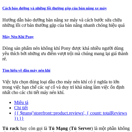
Cách bảo dưỡng và những lỗi thường gặp của bàn nâng xe máy
Hướng dẫn bảo dưỡng bàn nâng xe máy và cách bước sửa chữa
những lỗi cơ bản thường gặp của bàn nâng nhanh chóng hiệu quả
Máy Nén Khí Pony
Dòng sản phẩm nén không khí Pony được khá nhiều người dùng
yêu thích bởi những ưu điểm vượt trội mà chúng mang lại giá thành
rẻ.
Tìm hiểu về dầu máy nén khí
Việc lựa chọn đúng loại dầu cho máy nén khí có ý nghĩa to lớn
trong việc hạn chế các sự cố và duy trì khả năng làm việc ổn định
nhất cho các chi tiết máy nén khí.
Miêu tả
Chi tiết
{{ $trans('storefront::product.reviews', { count: totalReviews
}) }}
Tủ rack
hay còn gọi là
Tủ Mạng
(
Tủ Server
) là một phần không