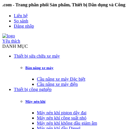
 Trang phân phối Sản phẩm, Thiết bị Dân dụng và Công nghi
Liên hệ
So sánh
Đăng nhập
Yêu thích
DANH MỤC
Thiết bị sửa chữa xe máy
Bàn nâng xe máy
Cầu nâng xe máy Đặc biệt
Cầu nâng xe máy điện
Thiết bị công nghiệp
Máy nén khí
Máy nén khí piston dây đai
Máy nén khí công suất nhỏ
Máy nén khí không dầu giảm âm
Máy nén khí dầu Diesel