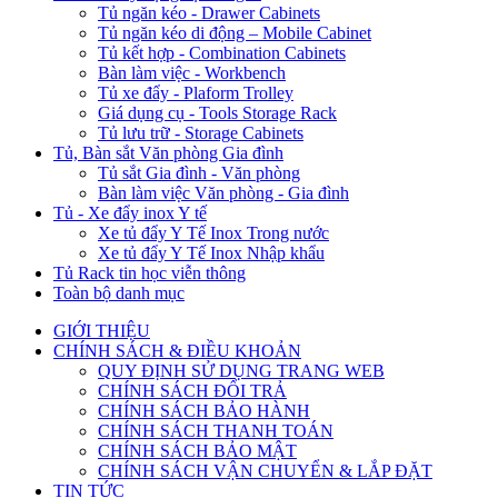
Tủ ngăn kéo - Drawer Cabinets
Tủ ngăn kéo di động – Mobile Cabinet
Tủ kết hợp - Combination Cabinets
Bàn làm việc - Workbench
Tủ xe đẩy - Plaform Trolley
Giá dụng cụ - Tools Storage Rack
Tủ lưu trữ - Storage Cabinets
Tủ, Bàn sắt Văn phòng Gia đình
Tủ sắt Gia đình - Văn phòng
Bàn làm việc Văn phòng - Gia đình
Tủ - Xe đẩy inox Y tế
Xe tủ đẩy Y Tế Inox Trong nước
Xe tủ đẩy Y Tế Inox Nhập khẩu
Tủ Rack tin học viễn thông
Toàn bộ danh mục
GIỚI THIỆU
CHÍNH SÁCH & ĐIỀU KHOẢN
QUY ĐỊNH SỬ DỤNG TRANG WEB
CHÍNH SÁCH ĐỔI TRẢ
CHÍNH SÁCH BẢO HÀNH
CHÍNH SÁCH THANH TOÁN
CHÍNH SÁCH BẢO MẬT
CHÍNH SÁCH VẬN CHUYỂN & LẮP ĐẶT
TIN TỨC