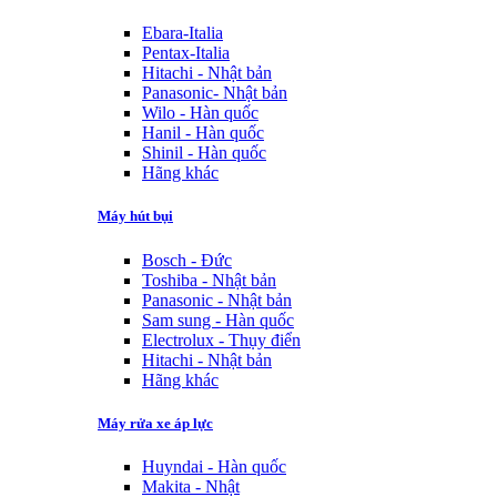
Ebara-Italia
Pentax-Italia
Hitachi - Nhật bản
Panasonic- Nhật bản
Wilo - Hàn quốc
Hanil - Hàn quốc
Shinil - Hàn quốc
Hãng khác
Máy hút bụi
Bosch - Đức
Toshiba - Nhật bản
Panasonic - Nhật bản
Sam sung - Hàn quốc
Electrolux - Thụy điển
Hitachi - Nhật bản
Hãng khác
Máy rửa xe áp lực
Huyndai - Hàn quốc
Makita - Nhật