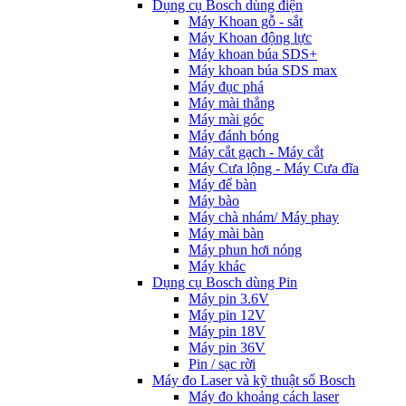
Dụng cụ Bosch dùng điện
Máy Khoan gỗ - sắt
Máy Khoan động lực
Máy khoan búa SDS+
Máy khoan búa SDS max
Máy đục phá
Máy mài thẳng
Máy mài góc
Máy đánh bóng
Máy cắt gạch - Máy cắt
Máy Cưa lộng - Máy Cưa đĩa
Máy để bàn
Máy bào
Máy chà nhám/ Máy phay
Máy mài bàn
Máy phun hơi nóng
Máy khác
Dụng cụ Bosch dùng Pin
Máy pin 3.6V
Máy pin 12V
Máy pin 18V
Máy pin 36V
Pin / sạc rời
Máy đo Laser và kỹ thuật số Bosch
Máy đo khoảng cách laser