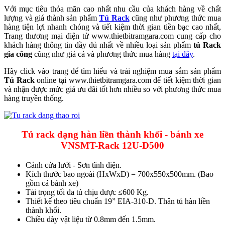
Với mục tiêu thỏa mãn cao nhất nhu cầu của khách hàng về chất
lượng và giá thành sản phẩm
Tủ Rack
cũng như phương thức mua
hàng tiện lợi nhanh chóng và tiết kiệm thời gian tiền bạc cao nhất,
Trang thương mại điện tử www.thietbitramgara.com cung cấp cho
khách hàng thông tin đầy đủ nhất về nhiều loại sản phẩm
tủ Rack
gia công
cũng như giá cả và phương thức mua hàng
tại đây
.
Hãy click vào trang để tìm hiểu và trải nghiệm mua sắm sản phẩm
Tủ Rack
online tại www.thietbitramgara.com để tiết kiệm thời gian
và nhận được mức giá ưu đãi tốt hơn nhiều so với phương thức mua
hàng truyền thống.
Tủ rack dạng hàn liền thành khối - bánh xe
VNSMT-Rack 12U-D500
Cánh cửa lưới - Sơn tĩnh điện.
Kích thước bao ngoài (HxWxD) = 700x550x500mm. (Bao
gồm cả bánh xe)
Tải trọng tối đa tủ chịu được ≤600 Kg.
Thiết kế theo tiêu chuẩn 19” EIA-310-D. Thân tủ hàn liền
thành khối.
Chiều dày vật liệu từ 0.8mm đến 1.5mm.