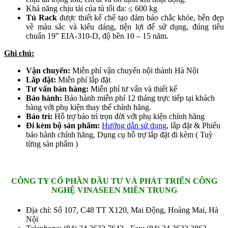
Khả năng chịu tải của tủ tối đa: ≤ 600 kg
Tủ Rack
được thiết kế chế tạo đảm bảo chắc khỏe, bền đẹp
về màu sắc và kiểu dáng, tiện lợi để sử dụng, đúng tiêu
chuẩn 19” EIA-310-D, độ bền 10 – 15 năm.
Ghi chú:
Vận chuyển:
Miễn phí vận chuyển nội thành Hà Nội
Lắp đặt:
Miễn phí lắp đặt
Tư vấn bán hàng:
Miễn phí tư vấn và thiết kế
Bảo hành:
Bảo hành miễn phí 12 tháng trực tiếp tại khách
hàng với phụ kiện thay thế chính hãng.
Bảo trì:
Hỗ trợ bảo trì trọn đời với phụ kiện chính hãng
Đi kèm bộ sản phẩm:
Hướng dẫn sử dụng
, lắp đặt & Phiếu
bảo hành chính hãng, Dụng cụ hỗ trợ lắp đặt đi kèm ( Tuỳ
từng sản phẩm )
CÔNG TY CỔ PHẦN ĐẦU TƯ VÀ PHÁT TRIỂN CÔNG
NGHỆ VINASEEN MIỀN TRUNG
Địa chỉ: Số 107, C48 TT X120, Mai Động, Hoàng Mai, Hà
Nội