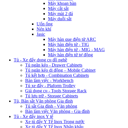
Máy khoan bàn
Máy cắt sắt
Máy mài 2 đá
Máy duỗi sắt
Uốn ống
Nén khí
Jasic
Máy hàn que điện tử ARC
Máy hàn điện tử - TIG
Máy hàn điện tử - MIG - MAG
Máy hàn điện tử tự động
Tủ - Xe đẩy dụng cụ đồ nghề
Tủ ngăn kéo - Drawer Cabinets
Tủ ngăn kéo di động – Mobile Cabinet
Tủ kết hợp - Combination Cabinets
Bàn làm việc - Workbench
Tủ xe đẩy - Plaform Trolley
Giá dụng cụ - Tools Storage Rack
Tủ lưu trữ - Storage Cabinets
Tủ, Bàn sắt Văn phòng Gia đình
Tủ sắt Gia đình - Văn phòng
Bàn làm việc Văn phòng - Gia đình
Tủ - Xe đẩy inox Y tế
Xe tủ đẩy Y Tế Inox Trong nước
Xe tủ đẩy Y Tế Inox Nhập khẩu