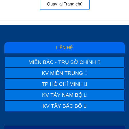
Quay lại Trang chủ
LIÊN HỆ
MIỀN BẮC - TRỤ SỞ CHÍNH
KV MIỀN TRUNG
TP HỒ CHÍ MINH
KV TÂY NAM BỘ
KV TÂY BẮC BỘ