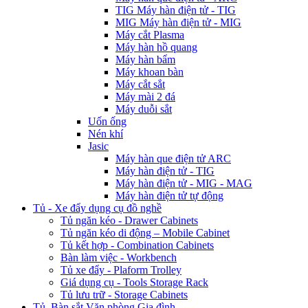
TIG Máy hàn điện tử - TIG
MIG Máy hàn điện tử - MIG
Máy cắt Plasma
Máy hàn hồ quang
Máy hàn bẩm
Máy khoan bàn
Máy cắt sắt
Máy mài 2 đá
Máy duỗi sắt
Uốn ống
Nén khí
Jasic
Máy hàn que điện tử ARC
Máy hàn điện tử - TIG
Máy hàn điện tử - MIG - MAG
Máy hàn điện tử tự động
Tủ - Xe đẩy dụng cụ đồ nghề
Tủ ngăn kéo - Drawer Cabinets
Tủ ngăn kéo di động – Mobile Cabinet
Tủ kết hợp - Combination Cabinets
Bàn làm việc - Workbench
Tủ xe đẩy - Plaform Trolley
Giá dụng cụ - Tools Storage Rack
Tủ lưu trữ - Storage Cabinets
Tủ, Bàn sắt Văn phòng Gia đình