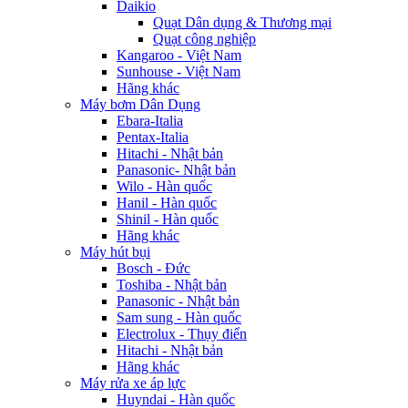
Daikio
Quạt Dân dụng & Thương mại
Quạt công nghiệp
Kangaroo - Việt Nam
Sunhouse - Việt Nam
Hãng khác
Máy bơm Dân Dụng
Ebara-Italia
Pentax-Italia
Hitachi - Nhật bản
Panasonic- Nhật bản
Wilo - Hàn quốc
Hanil - Hàn quốc
Shinil - Hàn quốc
Hãng khác
Máy hút bụi
Bosch - Đức
Toshiba - Nhật bản
Panasonic - Nhật bản
Sam sung - Hàn quốc
Electrolux - Thụy điển
Hitachi - Nhật bản
Hãng khác
Máy rửa xe áp lực
Huyndai - Hàn quốc