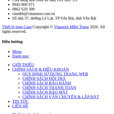
0945 800 971
0862 629 399
cnmtbb@vinaseen.com.vn
Số nhà 37, đường Lê Lợi, TP Yên Bái, tỉnh Yên Bái
Thiết bị trạm Gara
Copyright ©
Vinaseen Miền Trung
2026. All
rights reserved.
Điều hướng
Menu
Danh mục
GIỚI THIỆU
CHÍNH SÁCH & ĐIỀU KHOẢN
QUY ĐỊNH SỬ DỤNG TRANG WEB
CHÍNH SÁCH ĐỔI TRẢ
CHÍNH SÁCH BẢO HÀNH
CHÍNH SÁCH THANH TOÁN
CHÍNH SÁCH BẢO MẬT
CHÍNH SÁCH VẬN CHUYỂN & LẮP ĐẶT
TIN TỨC
LIÊN HỆ