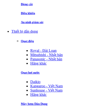
Đóng cắt
Điều khiển
An ninh giám sát
Thiết bị dân dụng
Quạt điện
Royal - Đài Loan
Mitsubishi - Nhật bản
Panasonic - Nhật bản
Hãng khác
Quạt hơi nước
Daikio
Kangaroo - Việt Nam
Sunhouse - Việt Nam
Hãng khác
Máy bơm Dân Dụng