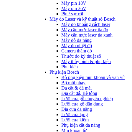
Máy pin 18V
Máy pin 36V
Pin / sạc rời
Máy đo Laser và kỹ thuật số Bosch
Máy đo khoảng cách laser
Máy cân mực laser tia đỏ
Máy cân mực laser tia xanh
Máy dò đa năng
Máy đo nhiệt độ
Camera thăm dò
Thước đo kỹ thuật số
Máy thủy bình & phụ kiện
Phụ kịện
Phụ kiện Bosch
Bộ phụ kiện mũi khoan và vặn vít
Bộ mũi phay
Đá cắt & đá mài
Đĩa cắt đá, Bê tông
Lưỡi cưa gỗ chuyên nghiệp
Lưỡi cưa gỗ dân dụng
Đĩa cưa đa năng
Lưỡi cưa lọng
Lưỡi cưa kiếm
Phụ kiện cắt đa năng
Mũi khoan từ