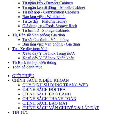
Tủ ngăn kéo - Drawer Cabinets
Tủ ngăn kéo di động – Mobile Cabinet
Tủ kết hợp - Combination Cabinets
Bàn làm việc - Workbench
Tủ xe đẩy - Plaform Trolley
Giá dụng cụ - Tools Storage Rack
Tủ lưu trữ - Storage Cabinets
Tủ, Bàn sắt Văn phòng Gia đình
Tủ sắt Gia đình - Văn phòng
Bàn làm việc Văn phòng - Gia đình
Tủ - Xe đẩy inox Y tế
Xe tủ đẩy Y Tế Inox Trong nước
Xe tủ đẩy Y Tế Inox Nhập khẩu
Tủ Rack tin học viễn thông
Toàn bộ danh mục
GIỚI THIỆU
CHÍNH SÁCH & ĐIỀU KHOẢN
QUY ĐỊNH SỬ DỤNG TRANG WEB
CHÍNH SÁCH ĐỔI TRẢ
CHÍNH SÁCH BẢO HÀNH
CHÍNH SÁCH THANH TOÁN
CHÍNH SÁCH BẢO MẬT
CHÍNH SÁCH VẬN CHUYỂN & LẮP ĐẶT
TIN TỨC