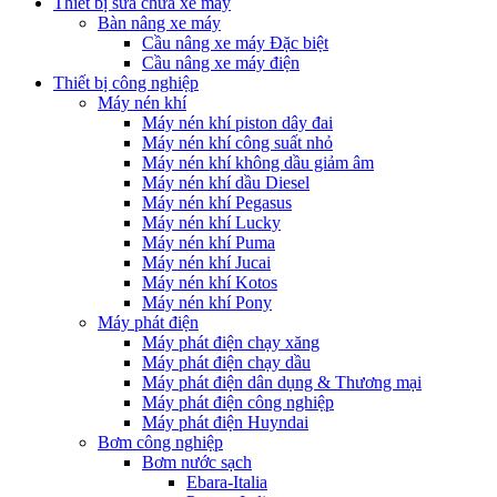
Thiết bị sửa chữa xe máy
Bàn nâng xe máy
Cầu nâng xe máy Đặc biệt
Cầu nâng xe máy điện
Thiết bị công nghiệp
Máy nén khí
Máy nén khí piston dây đai
Máy nén khí công suất nhỏ
Máy nén khí không dầu giảm âm
Máy nén khí dầu Diesel
Máy nén khí Pegasus
Máy nén khí Lucky
Máy nén khí Puma
Máy nén khí Jucai
Máy nén khí Kotos
Máy nén khí Pony
Máy phát điện
Máy phát điện chạy xăng
Máy phát điện chạy dầu
Máy phát điện dân dụng & Thương mại
Máy phát điện công nghiệp
Máy phát điện Huyndai
Bơm công nghiệp
Bơm nước sạch
Ebara-Italia