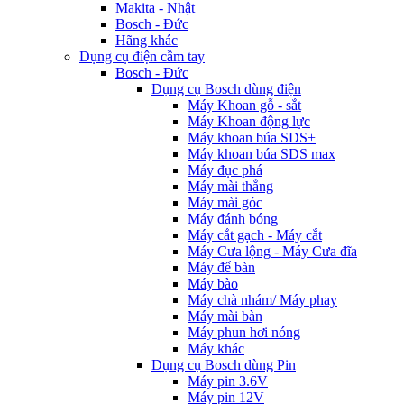
Makita - Nhật
Bosch - Đức
Hãng khác
Dụng cụ điện cầm tay
Bosch - Đức
Dụng cụ Bosch dùng điện
Máy Khoan gỗ - sắt
Máy Khoan động lực
Máy khoan búa SDS+
Máy khoan búa SDS max
Máy đục phá
Máy mài thẳng
Máy mài góc
Máy đánh bóng
Máy cắt gạch - Máy cắt
Máy Cưa lộng - Máy Cưa đĩa
Máy để bàn
Máy bào
Máy chà nhám/ Máy phay
Máy mài bàn
Máy phun hơi nóng
Máy khác
Dụng cụ Bosch dùng Pin
Máy pin 3.6V
Máy pin 12V