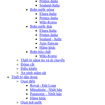
Pentax-Italia
Sealand-Italia
Bơm nước nóng
Ebara-Italia
Pentax-Italia
Wilo-Korea
Bơm nước thải
Ebara-Italia
Pentax-Italia
Sealand - Italia
App-Taiwan
Hãng khác
Bơm hóa chất
Wilo-Korea
Thiết bị nâng hạ và di chuyển
Đóng cắt
Điều khiển
An ninh giám sát
Thiết bị dân dụng
Quạt điện
Royal - Đài Loan
Mitsubishi - Nhật bản
Panasonic - Nhật bản
Hãng khác
Quạt hơi nước