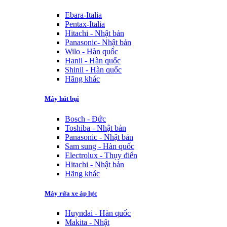
Ebara-Italia
Pentax-Italia
Hitachi - Nhật bản
Panasonic- Nhật bản
Wilo - Hàn quốc
Hanil - Hàn quốc
Shinil - Hàn quốc
Hãng khác
Máy hút bụi
Bosch - Đức
Toshiba - Nhật bản
Panasonic - Nhật bản
Sam sung - Hàn quốc
Electrolux - Thụy điển
Hitachi - Nhật bản
Hãng khác
Máy rửa xe áp lực
Huyndai - Hàn quốc
Makita - Nhật