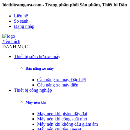
tbitramgara.com - Trang phân phối Sản phẩm, Thiết bị Dân d
Liên hệ
So sánh
Đăng nhập
Yêu thích
DANH MỤC
Thiết bị sửa chữa xe máy
Bàn nâng xe máy
Cầu nâng xe máy Đặc biệt
Cầu nâng xe máy điện
Thiết bị công nghiệp
Máy nén khí
Máy nén khí piston dây đai
Máy nén khí công suất nhỏ
Máy nén khí không dầu giảm âm
Máy nén khí dầu Diesel