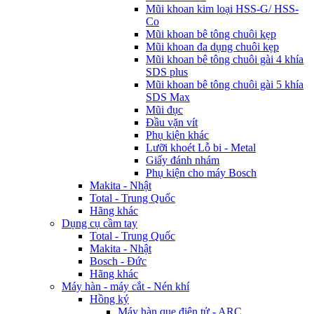
Mũi khoan kim loại HSS-G/ HSS-
Co
Mũi khoan bê tông chuôi kẹp
Mũi khoan đa dụng chuôi kẹp
Mũi khoan bê tông chuôi gài 4 khía
SDS plus
Mũi khoan bê tông chuôi gài 5 khía
SDS Max
Mũi đục
Đầu vặn vít
Phụ kiện khác
Lưỡi khoét Lỗ bi - Metal
Giấy đánh nhám
Phụ kiện cho máy Bosch
Makita - Nhật
Total - Trung Quốc
Hãng khác
Dụng cụ cầm tay
Total - Trung Quốc
Makita - Nhật
Bosch - Đức
Hãng khác
Máy hàn - máy cắt - Nén khí
Hồng ký
Máy hàn que điện tử - ARC