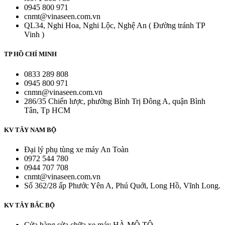
0945 800 971
cnmt@vinaseen.com.vn
QL34, Nghi Hoa, Nghi Lộc, Nghệ An ( Đường tránh TP
Vinh )
TP HỒ CHÍ MINH
0833 289 808
0945 800 971
cnmn@vinaseen.com.vn
286/35 Chiến lược, phường Bình Trị Đông A, quận Bình
Tân, Tp HCM
KV TÂY NAM BỘ
Đại lý phụ tùng xe máy An Toàn
0972 544 780
0944 707 708
cnmt@vinaseen.com.vn
Số 362/28 ấp Phước Yên A, Phú Quới, Long Hồ, Vĩnh Long.
KV TÂY BẮC BỘ
Cửa hàng sửa chữa xe máy HÀ MÔ TÔ