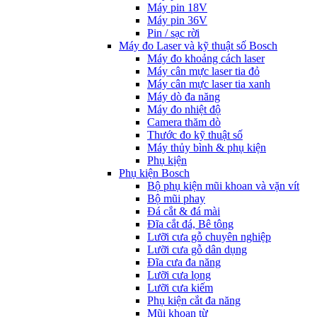
Máy pin 18V
Máy pin 36V
Pin / sạc rời
Máy đo Laser và kỹ thuật số Bosch
Máy đo khoảng cách laser
Máy cân mực laser tia đỏ
Máy cân mực laser tia xanh
Máy dò đa năng
Máy đo nhiệt độ
Camera thăm dò
Thước đo kỹ thuật số
Máy thủy bình & phụ kiện
Phụ kịện
Phụ kiện Bosch
Bộ phụ kiện mũi khoan và vặn vít
Bộ mũi phay
Đá cắt & đá mài
Đĩa cắt đá, Bê tông
Lưỡi cưa gỗ chuyên nghiệp
Lưỡi cưa gỗ dân dụng
Đĩa cưa đa năng
Lưỡi cưa lọng
Lưỡi cưa kiếm
Phụ kiện cắt đa năng
Mũi khoan từ