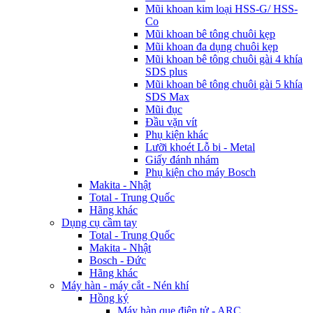
Mũi khoan kim loại HSS-G/ HSS-
Co
Mũi khoan bê tông chuôi kẹp
Mũi khoan đa dụng chuôi kẹp
Mũi khoan bê tông chuôi gài 4 khía
SDS plus
Mũi khoan bê tông chuôi gài 5 khía
SDS Max
Mũi đục
Đầu vặn vít
Phụ kiện khác
Lưỡi khoét Lỗ bi - Metal
Giấy đánh nhám
Phụ kiện cho máy Bosch
Makita - Nhật
Total - Trung Quốc
Hãng khác
Dụng cụ cầm tay
Total - Trung Quốc
Makita - Nhật
Bosch - Đức
Hãng khác
Máy hàn - máy cắt - Nén khí
Hồng ký
Máy hàn que điện tử - ARC