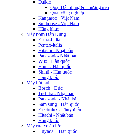
Daikio
Quạt Dân dụng & Thương mại
Quạt công nghiệp
Kangaroo - Việt Nam
Sunhouse - Việt Nam
Hãng khác
Máy bơm Dân Dụng
Ebara-Italia
Pentax-Italia
Hitachi - Nhật bản
Panasonic- Nhật bản
Wilo - Hàn quốc
Hanil - Hàn quốc
Shinil - Hàn quốc
Hãng khác
Máy hút bụi
Bosch - Đức
Toshiba - Nhật bản
Panasonic - Nhật bản
Sam sung - Hàn quốc
Electrolux - Thụy điển
Hitachi - Nhật bản
Hãng khác
Máy rửa xe áp lực
Huyndai - Hàn quốc