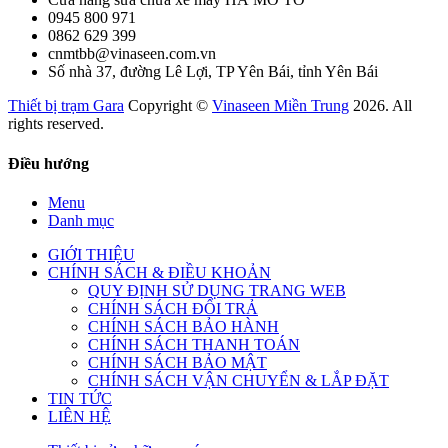
0945 800 971
0862 629 399
cnmtbb@vinaseen.com.vn
Số nhà 37, đường Lê Lợi, TP Yên Bái, tỉnh Yên Bái
Thiết bị trạm Gara
Copyright ©
Vinaseen Miền Trung
2026. All
rights reserved.
Điều hướng
Menu
Danh mục
GIỚI THIỆU
CHÍNH SÁCH & ĐIỀU KHOẢN
QUY ĐỊNH SỬ DỤNG TRANG WEB
CHÍNH SÁCH ĐỔI TRẢ
CHÍNH SÁCH BẢO HÀNH
CHÍNH SÁCH THANH TOÁN
CHÍNH SÁCH BẢO MẬT
CHÍNH SÁCH VẬN CHUYỂN & LẮP ĐẶT
TIN TỨC
LIÊN HỆ