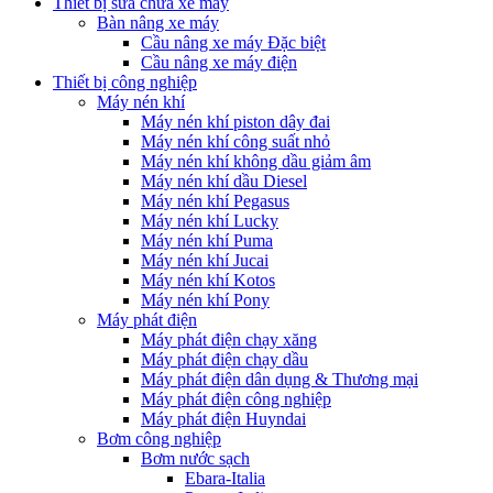
Thiết bị sửa chữa xe máy
Bàn nâng xe máy
Cầu nâng xe máy Đặc biệt
Cầu nâng xe máy điện
Thiết bị công nghiệp
Máy nén khí
Máy nén khí piston dây đai
Máy nén khí công suất nhỏ
Máy nén khí không dầu giảm âm
Máy nén khí dầu Diesel
Máy nén khí Pegasus
Máy nén khí Lucky
Máy nén khí Puma
Máy nén khí Jucai
Máy nén khí Kotos
Máy nén khí Pony
Máy phát điện
Máy phát điện chạy xăng
Máy phát điện chạy dầu
Máy phát điện dân dụng & Thương mại
Máy phát điện công nghiệp
Máy phát điện Huyndai
Bơm công nghiệp
Bơm nước sạch
Ebara-Italia