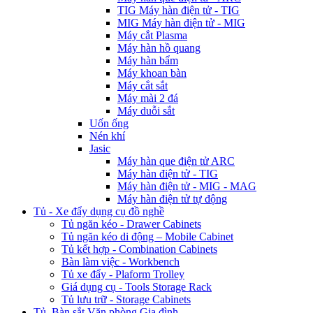
TIG Máy hàn điện tử - TIG
MIG Máy hàn điện tử - MIG
Máy cắt Plasma
Máy hàn hồ quang
Máy hàn bẩm
Máy khoan bàn
Máy cắt sắt
Máy mài 2 đá
Máy duỗi sắt
Uốn ống
Nén khí
Jasic
Máy hàn que điện tử ARC
Máy hàn điện tử - TIG
Máy hàn điện tử - MIG - MAG
Máy hàn điện tử tự động
Tủ - Xe đẩy dụng cụ đồ nghề
Tủ ngăn kéo - Drawer Cabinets
Tủ ngăn kéo di động – Mobile Cabinet
Tủ kết hợp - Combination Cabinets
Bàn làm việc - Workbench
Tủ xe đẩy - Plaform Trolley
Giá dụng cụ - Tools Storage Rack
Tủ lưu trữ - Storage Cabinets
Tủ, Bàn sắt Văn phòng Gia đình