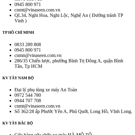
0945 800 971
cnmt@vinaseen.com.vn
QL34, Nghi Hoa, Nghi Lộc, Nghệ An ( Đường tránh TP
Vinh )
TP HỒ CHÍ MINH
0833 289 808
0945 800 971
cnmn@vinaseen.com.vn
286/35 Chiến lược, phường Bình Trị Đông A, quận Bình
Tân, Tp HCM
KV TÂY NAM BỘ
Đại lý phụ tùng xe máy An Toàn
0972 544 780
0944 707 708
cnmt@vinaseen.com.vn
Số 362/28 ấp Phước Yên A, Phú Quới, Long Hồ, Vĩnh Long.
KV TÂY BẮC BỘ
Cửa hàng sửa chữa xe máy HÀ MÔ TÔ