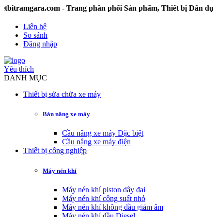
tramgara.com - Trang phân phối Sản phẩm, Thiết bị Dân dụn
Liên hệ
So sánh
Đăng nhập
Yêu thích
DANH MỤC
Thiết bị sửa chữa xe máy
Bàn nâng xe máy
Cầu nâng xe máy Đặc biệt
Cầu nâng xe máy điện
Thiết bị công nghiệp
Máy nén khí
Máy nén khí piston dây đai
Máy nén khí công suất nhỏ
Máy nén khí không dầu giảm âm
Máy nén khí dầu Diesel