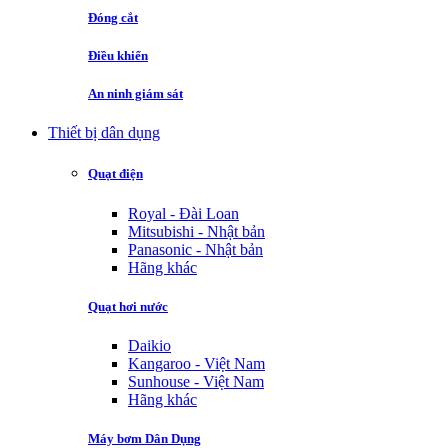
Đóng cắt
Điều khiển
An ninh giám sát
Thiết bị dân dụng
Quạt điện
Royal - Đài Loan
Mitsubishi - Nhật bản
Panasonic - Nhật bản
Hãng khác
Quạt hơi nước
Daikio
Kangaroo - Việt Nam
Sunhouse - Việt Nam
Hãng khác
Máy bơm Dân Dụng