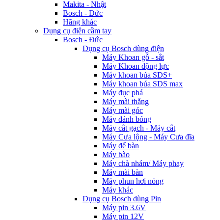
Makita - Nhật
Bosch - Đức
Hãng khác
Dụng cụ điện cầm tay
Bosch - Đức
Dụng cụ Bosch dùng điện
Máy Khoan gỗ - sắt
Máy Khoan động lực
Máy khoan búa SDS+
Máy khoan búa SDS max
Máy đục phá
Máy mài thẳng
Máy mài góc
Máy đánh bóng
Máy cắt gạch - Máy cắt
Máy Cưa lộng - Máy Cưa đĩa
Máy để bàn
Máy bào
Máy chà nhám/ Máy phay
Máy mài bàn
Máy phun hơi nóng
Máy khác
Dụng cụ Bosch dùng Pin
Máy pin 3.6V
Máy pin 12V