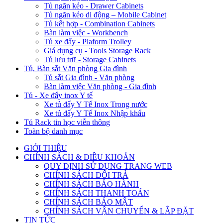
Tủ ngăn kéo - Drawer Cabinets
Tủ ngăn kéo di động – Mobile Cabinet
Tủ kết hợp - Combination Cabinets
Bàn làm việc - Workbench
Tủ xe đẩy - Plaform Trolley
Giá dụng cụ - Tools Storage Rack
Tủ lưu trữ - Storage Cabinets
Tủ, Bàn sắt Văn phòng Gia đình
Tủ sắt Gia đình - Văn phòng
Bàn làm việc Văn phòng - Gia đình
Tủ - Xe đẩy inox Y tế
Xe tủ đẩy Y Tế Inox Trong nước
Xe tủ đẩy Y Tế Inox Nhập khẩu
Tủ Rack tin học viễn thông
Toàn bộ danh mục
GIỚI THIỆU
CHÍNH SÁCH & ĐIỀU KHOẢN
QUY ĐỊNH SỬ DỤNG TRANG WEB
CHÍNH SÁCH ĐỔI TRẢ
CHÍNH SÁCH BẢO HÀNH
CHÍNH SÁCH THANH TOÁN
CHÍNH SÁCH BẢO MẬT
CHÍNH SÁCH VẬN CHUYỂN & LẮP ĐẶT
TIN TỨC