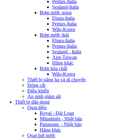
Pentax-Italia
Sealand-Italia
Bơm nước nóng
Ebara-Italia
Pentax-Italia
Wilo-Korea
Bơm nước thải
Ebara-Italia
Pentax-Italia
Sealand - Italia
App-Taiwan
Hãng khác
Bơm hóa chất
Wilo-Korea
Thiết bị nâng hạ và di chuyển
Đóng cắt
Điều khiển
An ninh giám sát
Thiết bị dân dụng
Quạt điện
Royal - Đài Loan
Mitsubishi - Nhật bản
Panasonic - Nhật bản
Hãng khác
Quạt hơi nước