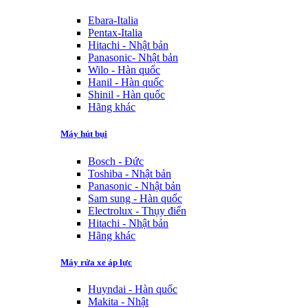
Ebara-Italia
Pentax-Italia
Hitachi - Nhật bản
Panasonic- Nhật bản
Wilo - Hàn quốc
Hanil - Hàn quốc
Shinil - Hàn quốc
Hãng khác
Máy hút bụi
Bosch - Đức
Toshiba - Nhật bản
Panasonic - Nhật bản
Sam sung - Hàn quốc
Electrolux - Thụy điển
Hitachi - Nhật bản
Hãng khác
Máy rửa xe áp lực
Huyndai - Hàn quốc
Makita - Nhật