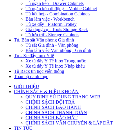
Tủ ngăn kéo - Drawer Cabinets
Tủ ngăn kéo di động – Mobile Cabinet
Tủ kết hợp - Combination Cabinets
Bàn làm việc - Workbench
Tủ xe đẩy - Plaform Trolley
Giá dụng cụ - Tools Storage Rack
Tủ lưu trữ - Storage Cabinets
Tủ, Bàn sắt Văn phòng Gia đình
Tủ sắt Gia đình - Văn phòng
Bàn làm việc Văn phòng - Gia đình
Tủ - Xe đẩy inox Y tế
Xe tủ đẩy Y Tế Inox Trong nước
Xe tủ đẩy Y Tế Inox Nhập khẩu
Tủ Rack tin học viễn thông
Toàn bộ danh mục
GIỚI THIỆU
CHÍNH SÁCH & ĐIỀU KHOẢN
QUY ĐỊNH SỬ DỤNG TRANG WEB
CHÍNH SÁCH ĐỔI TRẢ
CHÍNH SÁCH BẢO HÀNH
CHÍNH SÁCH THANH TOÁN
CHÍNH SÁCH BẢO MẬT
CHÍNH SÁCH VẬN CHUYỂN & LẮP ĐẶT
TIN TỨC