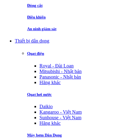
Đóng cắt
Điều khiển
An ninh giám sát
Thiết bị dân dụng
Quạt điện
Royal - Đài Loan
Mitsubishi - Nhật bản
Panasonic - Nhật bản
Hãng khác
Quạt hơi nước
Daikio
Kangaroo - Việt Nam
Sunhouse - Việt Nam
Hãng khác
Máy bơm Dân Dụng