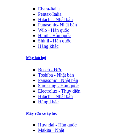
Ebara-Italia
Pentax-Italia
Hitachi - Nhật bản
Panasonic- Nhật bản
Wilo - Hàn quốc
Hanil - Hàn quốc
Shinil - Hàn quốc
Hãng khác
Máy hút bụi
Bosch - Đức
Toshiba - Nhật bản
Panasonic - Nhật bản
Sam sung - Hàn quốc
Electrolux - Thụy điển
Hitachi - Nhật bản
Hãng khác
Máy rửa xe áp lực
Huyndai - Hàn quốc
Makita - Nhật