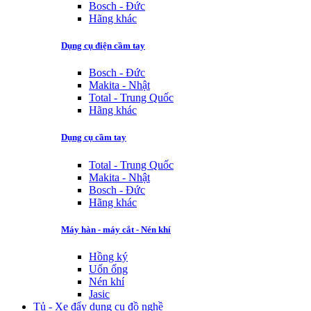
Bosch - Đức
Hãng khác
Dụng cụ điện cầm tay
Bosch - Đức
Makita - Nhật
Total - Trung Quốc
Hãng khác
Dụng cụ cầm tay
Total - Trung Quốc
Makita - Nhật
Bosch - Đức
Hãng khác
Máy hàn - máy cắt - Nén khí
Hồng ký
Uốn ống
Nén khí
Jasic
Tủ - Xe đẩy dụng cụ đồ nghề