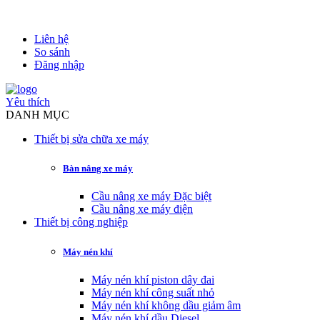
Liên hệ
So sánh
Đăng nhập
Yêu thích
DANH MỤC
Thiết bị sửa chữa xe máy
Bàn nâng xe máy
Cầu nâng xe máy Đặc biệt
Cầu nâng xe máy điện
Thiết bị công nghiệp
Máy nén khí
Máy nén khí piston dây đai
Máy nén khí công suất nhỏ
Máy nén khí không dầu giảm âm
Máy nén khí dầu Diesel