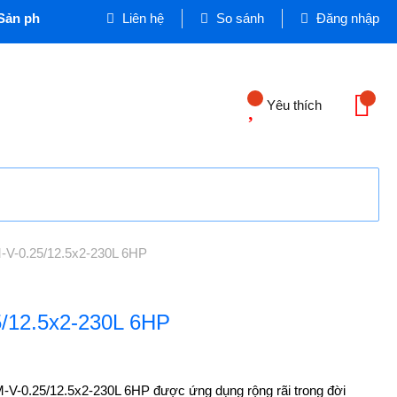
ản phẩm, Thiết bị Dân dụng và Công nghiệp - Cơ quan chủ quả
Liên hệ
So sánh
Đăng nhập
Yêu thích
-V-0.25/12.5x2-230L 6HP
5/12.5x2-230L 6HP
M-V-0.25/12.5x2-230L 6HP được ứng dụng rộng rãi trong đời