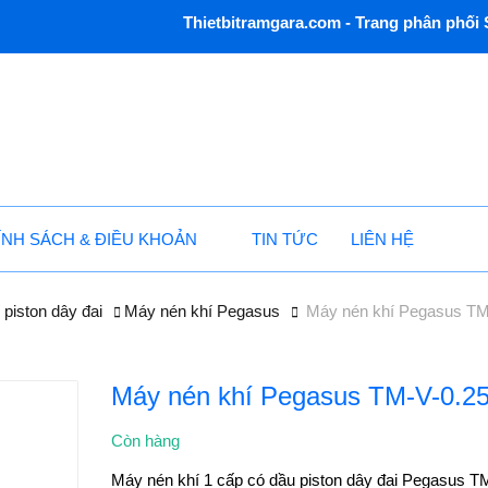
Thietbitramgara.com - Trang phân phối S
ÍNH SÁCH & ĐIỀU KHOẢN
TIN TỨC
LIÊN HỆ
piston dây đai
Máy nén khí Pegasus
Máy nén khí Pegasus TM
Máy nén khí Pegasus TM-V-0.2
Còn hàng
Máy nén khí 1 cấp có dầu piston dây đai Pegasus T