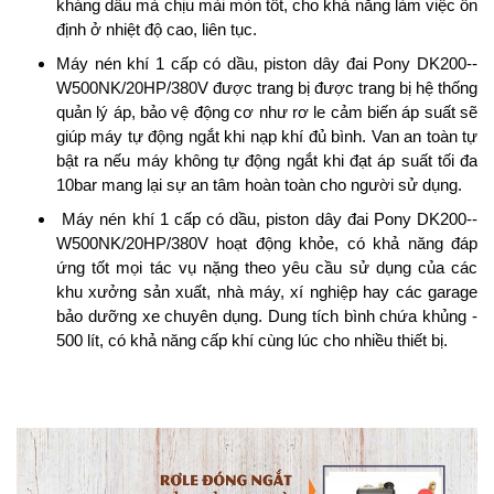
kháng dầu mà chịu mài mòn tốt, cho khả năng làm việc ổn
định ở nhiệt độ cao, liên tục.
Máy nén khí 1 cấp có dầu, piston dây đai Pony DK200-­
W500NK/20HP/380V được trang bị được trang bị hệ thống
quản lý áp, bảo vệ động cơ như rơ le cảm biến áp suất sẽ
giúp máy tự động ngắt khi nạp khí đủ bình. Van an toàn tự
bật ra nếu máy không tự động ngắt khi đạt áp suất tối đa
10bar mang lại sự an tâm hoàn toàn cho người sử dụng.
Máy nén khí 1 cấp có dầu, piston dây đai Pony DK200-­
W500NK/20HP/380V hoạt động khỏe, có khả năng đáp
ứng tốt mọi tác vụ nặng theo yêu cầu sử dụng của các
khu xưởng sản xuất, nhà máy, xí nghiệp hay các garage
bảo dưỡng xe chuyên dụng. Dung tích bình chứa khủng -
500 lít, có khả năng cấp khí cùng lúc cho nhiều thiết bị.