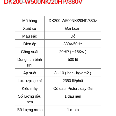
DK200-W500NK/20HP/380V
Mã hàng
DK200-­W500NK/20HP/380v
Xuất xứ
Đài Loan
Màu sắc
Đỏ
Điện áp
380V/50Hz
Công suất
20HP ( ~15Kw )
Dung tích bình
500 lít
khí
Áp suất
8 - 10 ( bar - kg/cm2 )
Lưu lượng khí
2350 lít/phút
Kiểu máy
Có dầu, Piston, dây đai
Số lượng đầu
1 đầu nén
nén
Số lượng moto
1 moto