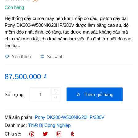
Còn hàng
Hệ thống dây curoa máy nén khí 1 cấp có dầu, piston dây đai
Pony DK200-­W500NK/20HP/380V được làm bằng cao su, độ
mềm dẻo nhất định, có răng, tạo được ma sát, kháng dầu mà
chịu mài mòn tốt, cho khả năng làm việc ổn định ở nhiệt độ cao,
liên tục.
Yêu thích
So sánh
87.500.000 ₫
+
Số lượng
Thêm giỏ hàng
-
Mã sản phẩm:
Pony DK200-W500NK/20HP/380V
Danh mục:
Thiết Bị Công Nghiệp
Chia sẻ: