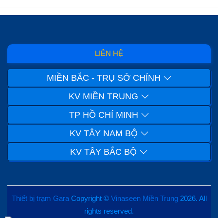
LIÊN HỆ
MIỀN BẮC - TRỤ SỞ CHÍNH
KV MIỀN TRUNG
TP HỒ CHÍ MINH
KV TÂY NAM BỘ
KV TÂY BẮC BỘ
Thiết bị trạm Gara
Copyright ©
Vinaseen Miền Trung
2026. All
rights reserved.