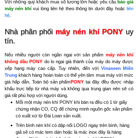
Với những quý khách mua số lượng lớn hoặc yêu cầu
báo giá
máy nén khí
vui lòng liên hệ theo thông tin dưới đây hoặc
liên
hệ
.
Nhà phân phối
máy nén khí
PONY
uy
tín.
Nếu nhiều người còn ngần ngại với sản phẩm
máy nén khí
không dầu PONY
do lo ngại giá thành của máy do máy được
xếp hạng máy cao cấp. Tuy nhiên, đến với
Vinaseen Miền
Trung
khách hàng hoàn toàn có thể yên tâm mua máy với mức
giá hấp dẫn. Toàn bộ sản phẩm
PONY
tại đây đều được nhập
khẩu trực tiếp từ nhà máy và không qua trung gian nên sẽ có
giá rất phù hợp với người dùng.
Mỗi một máy nén khí PONY khi bán ra đều có 1 tờ giấy
chứng nhận CO, CQ để chứng minh nguồn gốc sản phẩm
có xuất xứ từ Đài Loan sản xuất.
Trên bình nén khí có dập nổi LOGO ngay trên bình, hàng
giả sẽ có mác tem dán hoặc là mác inox đây là hàng