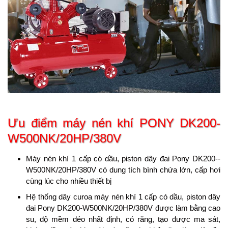
Ưu điểm máy nén khí
PONY DK200-
W500NK/20HP/380V
Máy nén khí 1 cấp có dầu, piston dây đai Pony DK200-­
W500NK/20HP/380V có dung tích bình chứa lớn, cấp hơi
cùng lúc cho nhiều thiết bị
Hệ thống dây curoa máy nén khí 1 cấp có dầu, piston dây
đai Pony DK200-­W500NK/20HP/380V được làm bằng cao
su, độ mềm dẻo nhất định, có răng, tạo được ma sát,