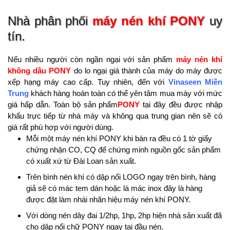
Nhà phân phối
máy nén khí
PONY
uy
tín.
Nếu nhiều người còn ngần ngại với sản phẩm
máy nén khí
không dầu PONY
do lo ngại giá thành của máy do máy được
xếp hạng máy cao cấp. Tuy nhiên, đến với
Vinaseen Miền
Trung
khách hàng hoàn toàn có thể yên tâm mua máy với mức
giá hấp dẫn. Toàn bộ sản phẩm
PONY
tại đây đều được nhập
khẩu trực tiếp từ nhà máy và không qua trung gian nên sẽ có
giá rất phù hợp với người dùng.
Mỗi một máy nén khí PONY khi bán ra đều có 1 tờ giấy
chứng nhận CO, CQ để chứng minh nguồn gốc sản phẩm
có xuất xứ từ Đài Loan sản xuất.
Trên bình nén khí có dập nổi LOGO ngay trên bình, hàng
giả sẽ có mác tem dán hoặc là mác inox đây là hàng
được đặt làm nhái nhãn hiệu máy nén khí PONY.
Với dòng nén dây đai 1/2hp, 1hp, 2hp hiện nhà sản xuất đã
cho dập nổi chữ PONY ngay tại đầu nén.