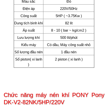
Màu sắc
Đỏ
Điện áp
220V/50Hz
Công suất
5HP ( ~3.75Kw )
Dung tích bình khí
82 lít
Áp suất
8 - 10 ( bar ~ kg/cm2 )
Lưu lượng khí
500 lít/phút
Kiểu máy
Có dầu, Máy công suất nhỏ
Số lượng đầu nén
1 đầu nén
Số piston( xi lanh
2 piston ( xi lanh )
)
Chức năng máy nén khí
PONY Pony
DK-V2-82NK/5HP/220V