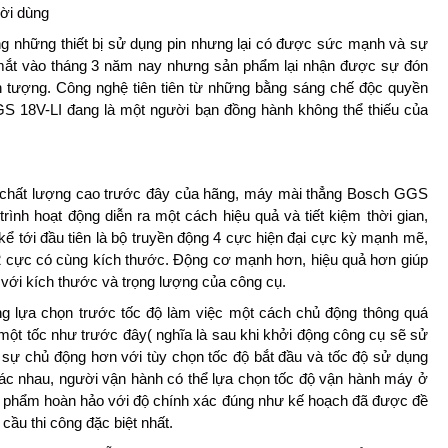
ười dùng
 những thiết bị sử dụng pin nhưng lại có được sức mạnh và sự
 mắt vào tháng 3 năm nay nhưng sản phẩm lại nhận được sự đón
ấn tượng. Công nghệ tiên tiên từ những bằng sáng chế độc quyền
S 18V-LI đang là một người bạn đồng hành không thể thiếu của
m chất lượng cao trước đây của hãng, máy mài thẳng Bosch GGS
 trình hoạt động diễn ra một cách hiệu quả và tiết kiệm thời gian,
ể tới đầu tiên là bộ truyền động 4 cực hiện đại cực kỳ mạnh mẽ,
2 cực có cùng kích thước. Động cơ mạnh hơn, hiệu quả hơn giúp
ới kích thước và trọng lượng của công cụ.
ng lựa chọn trước tốc độ làm việc một cách chủ động thông quá
ột tốc như trước đây( nghĩa là sau khi khởi động công cụ sẽ sử
sự chủ động hơn với tùy chọn tốc độ bắt đầu và tốc độ sử dụng
ác nhau, người vận hành có thể lựa chọn tốc độ vận hành máy ở
 phẩm hoàn hảo với độ chính xác đúng như kế hoạch đã được đề
ầu thi công đặc biệt nhất.