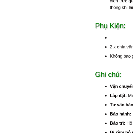
diện trực q
thông khí là
Phụ Kiện:
2 x chìa vặ
Không bao g
Ghi chú:
Vận chuyể
Lắp đặt:
Mi
Tư vấn bán
Bảo hành:
Bảo trì:
Hỗ 
Đi kèm bộ 