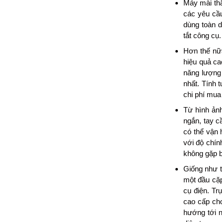
Máy mài thẳ
các yêu cầu
dùng toàn d
tắt công cụ
Hơn thế nữ
hiệu quả ca
năng lượng
nhất. Tính 
chi phí mua
Từ hình ản
ngắn, tay c
có thể vận 
với độ chín
không gặp b
Giống như t
một đầu cặp
cụ điện. Tr
cao cấp cho
hướng tới n