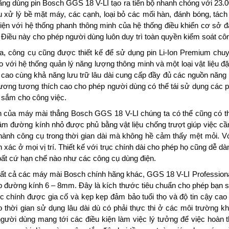
ng dùng pin Bosch GGS 18 V-LI tạo ra tiến bộ nhanh chóng với 23.0
 xử lý bề mặt máy, các cạnh, loại bỏ các mối hàn, đánh bóng, tách
iện với hệ thống phanh thông minh của hệ thống điều khiển cơ sở đ
. Điều này cho phép người dùng luôn duy trì toàn quyền kiểm soát cô
a, công cụ cũng được thiết kế để sử dụng pin Li-Ion Premium chuy
o với hệ thống quản lý năng lượng thông minh và một loại vật liệu đặ
 cao cùng khả năng lưu trữ lâu dài cung cấp đầy đủ các nguồn nă
tương tương thích cao cho phép người dùng có thể tái sử dụng các p
 sắm cho công việc.
h của máy mài thẳng Bosch GGS 18 V-LI chúng ta có thể cũng có t
ầm đường kính nhỏ được phủ bằng vật liệu chống trượt giúp việc 
hành công cụ trong thời gian dài mà không hề cảm thấy mệt mỏi. Vớ
h xác ở mọi vị trí. Thiết kế với trục chính dài cho phép họ cũng dễ
ất cứ hạn chế nào như các công cụ dùng điện.
ất cả các máy mài Bosch chính hãng khác, GGS 18 V-LI Professional
 đường kính 6 – 8mm. Đây là kích thước tiêu chuẩn cho phép bạn sử
ục chính được gia cố và kẹp kẹp đảm bảo tuổi thọ và độ tin cậy ca
 thời gian sử dụng lâu dài dù có phải thực thi ở các môi trường khắc
gười dùng mang tới các điều kiện làm việc lý tưởng để việc hoàn t