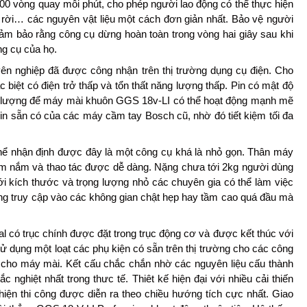
00 vòng quay mỗi phút, cho phép người lao động có thể thực hiện
 rời… các nguyên vật liệu một cách đơn giản nhất. Bảo vệ người
ảm bảo rằng công cụ dừng hoàn toàn trong vòng hai giây sau khi
ng cụ của họ.
ên nghiệp đã được công nhận trên thị trường dụng cụ điện. Cho
c biệt có điện trở thấp và tổn thất năng lượng thấp. Pin có mật độ
ng lượng để máy mài khuôn GGS 18v-LI có thể hoạt động mạnh mẽ
in sẵn có của các máy cầm tay Bosch cũ, nhờ đó tiết kiệm tối đa
hể nhận định được đây là một công cụ khá là nhỏ gọn. Thân máy
cầm nắm và thao tác được dễ dàng. Nặng chưa tới 2kg người dùng
i kích thước và trọng lượng nhỏ các chuyên gia có thể làm việc
 dàng truy cập vào các không gian chật hẹp hay tầm cao quá đầu mà
 có trục chính được đặt trong trục động cơ và được kết thúc với
 dụng một loạt các phụ kiện có sẵn trên thị trường cho các công
o cho máy mài. Kết cấu chắc chắn nhờ các nguyên liệu cấu thành
 nghiệt nhất trong thưc tế. Thiêt kế hiện đại với nhiều cải thiến
hiện thi công được diễn ra theo chiều hướng tích cực nhất. Giao