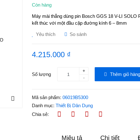
Còn hàng
Máy mài thẳng dùng pin Bosch GGS 18 V-LI SOLO Pro
kết thúc với một đầu cặp đường kính 6 – 8mm
Yêu thích
So sánh
4.215.000 ₫
+
Số lượng
Thêm giỏ hàn
-
Mã sản phẩm:
06019B5300
Danh mục:
Thiết Bị Dân Dụng
Chia sẻ:
Miêu tả
Chi tiết