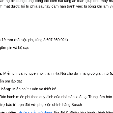
uan người dùng cùng công tắc điện hai tầng an toàn giúp cho máy mà
m mát được bố trí phía sau tay cầm hạn tránh việc bị bỏng khi làm việ
n 19 mm (số hiệu phụ tùng 3 607 950 024)
ồm pin và bộ sạc
n:
Miễn phí vận chuyển nội thành Hà Nội cho đơn hàng có giá trị từ
5
ễn phí lắp đặt
 hàng:
Miễn phí tư vấn và thiết kế
Bảo hành miễn phí theo quy định của nhà sản xuất tại Trung tâm bảo
trợ bảo trì trọn đời với phụ kiện chính hãng Bosch
sản phẩm:
Hướng dẫn sử dụng
, lắp đặt & Phiếu bảo hành chính hãn