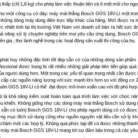
 thấp (chỉ 1,8 kg) cho phép làm việc thuận tiện và ít mệt mỏi cho ng
ư một công cụ có dây: máy mài thẳng Bosch GGS 18V-LI một trong
 những dòng máy dùng điện trực tiếp khác của hãng. Mới được ra
c nhiệt tình tại thị trường Việt Nam với doanh số bán ra hết sức 
hả năng xử lý chuyên nghiệp trên mọi yêu cầu ứng dụng, Bosch GG
n gia , thợ lành nghề trong các hoạt động sản xuất thi công của họ.
 phát huy những đặc tính tốt đẹp sẵn có của những dòng sản phẩ
fessional được trang bị rất nhiều những giải pháp tiên tiến giúp quá
a người dùng hơn. Một trong các yếu tố quan trọng nhất cần được k
g cấp các nguồn năng lượng với sức mạnh lớn hơn so với động cơ 
uôn GGS 18V-LI có thể đạt được mô-men xoắn cao với độ phù hợp v
ó là khả năng kiểm soát hoàn toàn quá trình làm việc với chức nă
ều khiển. Không giống như các dòng máy mài thẳng Bosch sử dụng m
ộ sẵn có luôn) Bosch GGS 18V-LI cho phép người dùng có có được 
ừng mục đích sử dụng cũng như nguồn nguyên vật liệu cần xử lý kh
chậm một các hợp lý. Không quá phức tạp để có được những thành
, máy mài Bosch GGS 18V-LI mang tới sự đảm bảo trong cả các yêu c