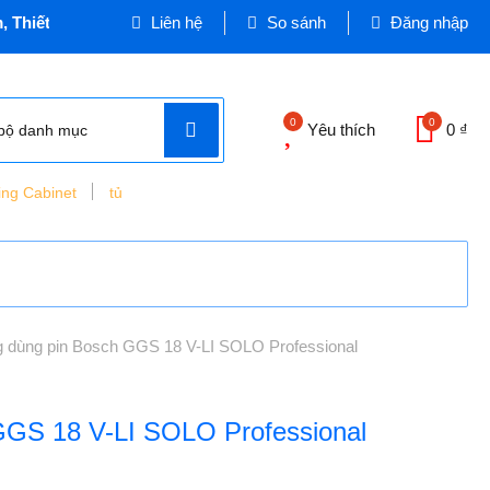
t bị Dân dụng và Công nghiệp - Cơ quan chủ quản: VINASEEN 
Liên hệ
So sánh
Đăng nhập
0
0
Yêu thích
0 ₫
bộ danh mục
ing Cabinet
tủ
g dùng pin Bosch GGS 18 V-LI SOLO Professional
GGS 18 V-LI SOLO Professional