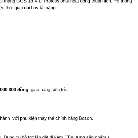
i thẳng GGS 18 V-LI Professional hoạt động thuận tiện. Hệ thống
c thời gian dài hay tải nặng.
.000.000 đồng
, giao hàng siêu tốc.
 hành với phụ kiện thay thế chính hãng Bosch.
g, Dụng cụ hỗ trợ lắp đặt đi kèm ( Tuỳ từng sản phẩm )