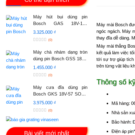
Máy hút bụi dùng pin
Bosch GAS 18V-10L
Máy mài Bosch được
Professional SOLO (MỚI)
ngóc ngách. Máy mà
3.325.000 ₫
thay đĩa dễ dàng. M
(0)
Máy mài thẳng Bosc
Máy chà nhám dạng tròn
kết quả làm việc t
dùng pin Bosch GSS 18 V-
tới sự trợ giúp tí
LI Professional (SOLO)
trên từng vật liệu 
1.455.000 ₫
MỚI
(0)
Thông số kỹ
Máy cưa đĩa dùng pin
Bosch GKS 18V-57 SOLO
Professional (MỚI)
3.975.000 ₫
Mã hàng: 0
(0)
Nhà sản xu
Bảo hành: Đ
Điện áp pin
Bài viết mới nhất