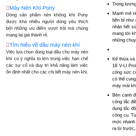
Trọng lượng
Máy Nén Khí Pony
Mạnh mẽ nh
Dòng sản phẩm nén không khí Pony
bền bỉ như
được khá nhiều người dùng yêu thích
nhận hết sứ
bởi những ưu điểm vượt trội mà chúng
mang tới k
mang lại giá thành rẻ.
những chuyê
Tìm hiểu về dầu máy nén khí
Việc lựa chọn đúng loại dầu cho máy nén
khí có ý nghĩa to lớn trong việc hạn chế
Kế thừa và
các sự cố và duy trì khả năng làm việc
18 V-LI Pro
ổn định nhất cho các chi tiết máy nén khí.
công sức củ
có thể cun
máy mài kh
Bên cạnh đ
công tắc đi
dụng tốc đ
công cụ. T
mức nhanh 
ra từ trước