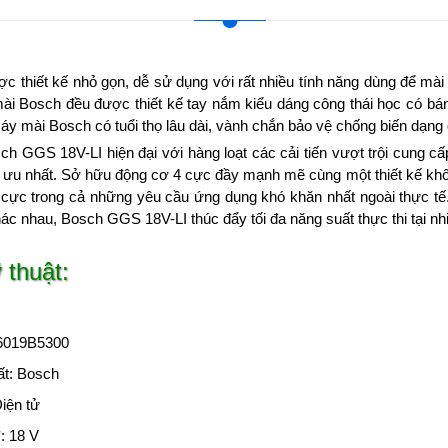
 thiết kế nhỏ gọn, dễ sử dụng với rất nhiều tính năng dùng để mài 
i Bosch đều được thiết kế tay nắm kiểu dáng công thái học có bán
áy mài Bosch có tuổi thọ lâu dài, vành chắn bảo vệ chống biến dạng d
h GGS 18V-LI hiện đại với hàng loạt các cải tiến vượt trội cung cấ
ối ưu nhất. Sở hữu động cơ 4 cực đầy mạnh mẽ cùng một thiết kế khô
ch cực trong cả những yêu cầu ứng dụng khó khăn nhất ngoài thực tế
khác nhau, Bosch GGS 18V-LI thúc đẩy tối đa năng suất thực thi tại n
 thuật:
6019B5300
ất: Bosch
iện tử
*: 18 V