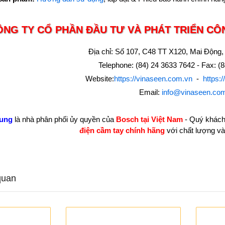
ÔNG TY CỔ PHẦN ĐẦU TƯ VÀ PHÁT TRIỂN CÔ
Địa chỉ: Số 107, C48 TT X120, Mai Động,
Telephone: (84) 24 3633 7642 - Fax: (
Website:
https://vinaseen.com.vn
-
https:
Email:
info@vinaseen.co
rung
là nhà phân phối ủy quyền của
Bosch tại Việt Nam
- Quý khách
điện cầm tay chính hãng
với chất lượng và 
quan