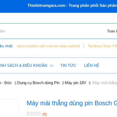
Thietbitramgara.com - Trang phân phối Sản phẩm, Thiế
Toàn 
ều nhất:
doors-locker-with-narrow-side-cabinet
Tambour Door Fil
bàn nâng xe máy điện thủy lực - đặt chìm - vns - lift150 - c
tủ dụng cụ 6 ngăn vnsmt6321r - mobile cabinet
ÍNH SÁCH & ĐIỀU KHOẢN
TIN TỨC
LIÊN HỆ
h - Đức
Dụng cụ Bosch dùng Pin
Máy pin 18V
Máy mài thẳn
Máy mài thẳng dùng pin Bosch 
(0)