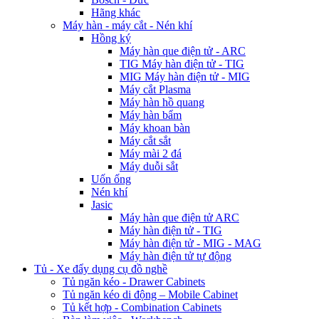
Hãng khác
Máy hàn - máy cắt - Nén khí
Hồng ký
Máy hàn que điện tử - ARC
TIG Máy hàn điện tử - TIG
MIG Máy hàn điện tử - MIG
Máy cắt Plasma
Máy hàn hồ quang
Máy hàn bẩm
Máy khoan bàn
Máy cắt sắt
Máy mài 2 đá
Máy duỗi sắt
Uốn ống
Nén khí
Jasic
Máy hàn que điện tử ARC
Máy hàn điện tử - TIG
Máy hàn điện tử - MIG - MAG
Máy hàn điện tử tự động
Tủ - Xe đẩy dụng cụ đồ nghề
Tủ ngăn kéo - Drawer Cabinets
Tủ ngăn kéo di động – Mobile Cabinet
Tủ kết hợp - Combination Cabinets