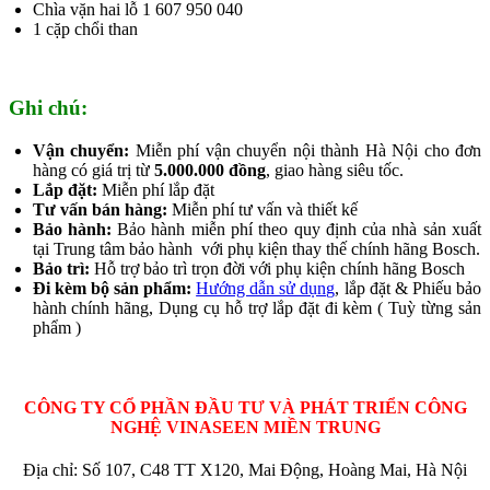
Chìa vặn hai lỗ 1 607 950 040
1 cặp chổi than
Ghi chú:
Vận chuyển:
Miễn phí vận chuyển nội thành Hà Nội cho đơn
hàng có giá trị từ
5.000.000 đồng
, giao hàng siêu tốc.
Lắp đặt:
Miễn phí lắp đặt
Tư vấn bán hàng:
Miễn phí tư vấn và thiết kế
Bảo hành:
Bảo hành miễn phí theo quy định của nhà sản xuất
tại Trung tâm bảo hành với phụ kiện thay thế chính hãng Bosch.
Bảo trì:
Hỗ trợ bảo trì trọn đời với phụ kiện chính hãng Bosch
Đi kèm bộ sản phẩm:
Hướng dẫn sử dụng
, lắp đặt & Phiếu bảo
hành chính hãng, Dụng cụ hỗ trợ lắp đặt đi kèm ( Tuỳ từng sản
phẩm )
CÔNG TY CỔ PHẦN ĐẦU TƯ VÀ PHÁT TRIỂN CÔNG
NGHỆ VINASEEN MIỀN TRUNG
Địa chỉ: Số 107, C48 TT X120, Mai Động, Hoàng Mai, Hà Nội