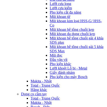
Lưỡi cưa lọng
Lưỡi cưa kiếm
Phụ kiện cắt đa năng
Mũi khoan từ
Mũi khoan kim loại HSS-G/ HSS-
Co
Mũi khoan bê tông chuôi kẹp
Mũi khoan đa dụng chuôi kẹp
Mũi khoan bê tông chuôi gài 4 khía
SDS plus
Mũi khoan bê tông chuôi gài 5 khía
SDS Max
Mũi đục
Đầu vặn vít
Phụ kiện khác
Lưỡi khoét Lỗ bi - Metal
Giấy đánh nhám
Phụ kiện cho máy Bosch
Makita - Nhật
Total - Trung Quốc
Hãng khác
Dụng cụ cầm tay
Total - Trung Quốc
Makita - Nhật
Bosch - Đức