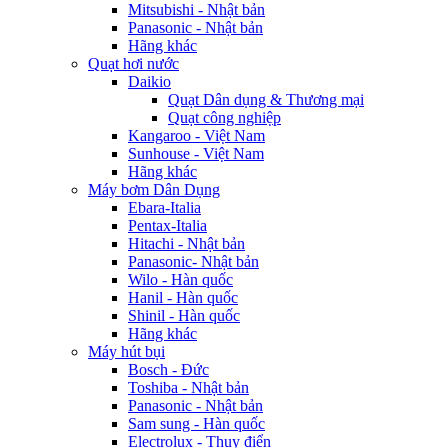
Mitsubishi - Nhật bản
Panasonic - Nhật bản
Hãng khác
Quạt hơi nước
Daikio
Quạt Dân dụng & Thương mại
Quạt công nghiệp
Kangaroo - Việt Nam
Sunhouse - Việt Nam
Hãng khác
Máy bơm Dân Dụng
Ebara-Italia
Pentax-Italia
Hitachi - Nhật bản
Panasonic- Nhật bản
Wilo - Hàn quốc
Hanil - Hàn quốc
Shinil - Hàn quốc
Hãng khác
Máy hút bụi
Bosch - Đức
Toshiba - Nhật bản
Panasonic - Nhật bản
Sam sung - Hàn quốc
Electrolux - Thụy điển