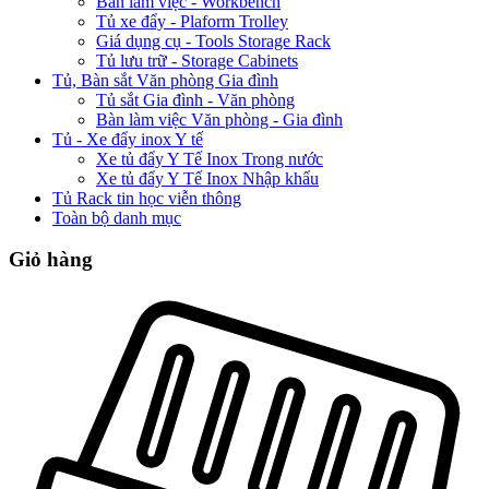
Bàn làm việc - Workbench
Tủ xe đẩy - Plaform Trolley
Giá dụng cụ - Tools Storage Rack
Tủ lưu trữ - Storage Cabinets
Tủ, Bàn sắt Văn phòng Gia đình
Tủ sắt Gia đình - Văn phòng
Bàn làm việc Văn phòng - Gia đình
Tủ - Xe đẩy inox Y tế
Xe tủ đẩy Y Tế Inox Trong nước
Xe tủ đẩy Y Tế Inox Nhập khẩu
Tủ Rack tin học viễn thông
Toàn bộ danh mục
Giỏ hàng