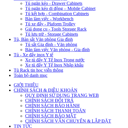
Tủ ngăn kéo - Drawer Cabinets
Tủ ngăn kéo di động – Mobile Cabinet
Tủ kết hợp - Combination Cabinets
Bàn làm việc - Workbench
Tủ xe đẩy - Plaform Trolley
Giá dụng cụ - Tools Storage Rack
Tủ lưu trữ - Storage Cabinets
Tủ, Bàn sắt Văn phòng Gia đình
Tủ sắt Gia đình - Văn phòng
Bàn làm việc Văn phòng - Gia đình
Tủ - Xe đẩy inox Y tế
Xe tủ đẩy Y Tế Inox Trong nước
Xe tủ đẩy Y Tế Inox Nhập khẩu
Tủ Rack tin học viễn thông
Toàn bộ danh mục
GIỚI THIỆU
CHÍNH SÁCH & ĐIỀU KHOẢN
QUY ĐỊNH SỬ DỤNG TRANG WEB
CHÍNH SÁCH ĐỔI TRẢ
CHÍNH SÁCH BẢO HÀNH
CHÍNH SÁCH THANH TOÁN
CHÍNH SÁCH BẢO MẬT
CHÍNH SÁCH VẬN CHUYỂN & LẮP ĐẶT
TIN TỨC