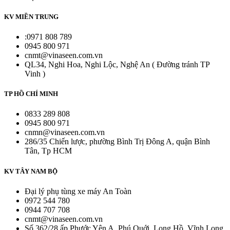
KV MIỀN TRUNG
:0971 808 789
0945 800 971
cnmt@vinaseen.com.vn
QL34, Nghi Hoa, Nghi Lộc, Nghệ An ( Đường tránh TP
Vinh )
TP HỒ CHÍ MINH
0833 289 808
0945 800 971
cnmn@vinaseen.com.vn
286/35 Chiến lược, phường Bình Trị Đông A, quận Bình
Tân, Tp HCM
KV TÂY NAM BỘ
Đại lý phụ tùng xe máy An Toàn
0972 544 780
0944 707 708
cnmt@vinaseen.com.vn
Số 362/28 ấp Phước Yên A, Phú Quới, Long Hồ, Vĩnh Long.