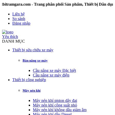
gara.com - Trang phân phối Sản phẩm, Thiết bị Dân dụng và
Liên hệ
So sánh
Đăng nhập
Yêu thích
DANH MỤC
Thiết bị sửa chữa xe máy
Bàn nâng xe máy
Cầu nâng xe máy Đặc biệt
Cầu nâng xe máy điện
Thiết bị công nghiệp
Máy nén khí
Máy nén khí piston dây đai
Máy nén khí công suất nhỏ
Máy nén khí không dầu giảm âm
Máy nén khí dầu Diesel