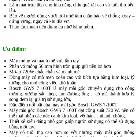
Làm mát trực tiếp cho khả năng chịu quá tải cao và tuổi thọ bền
lâu.
Bảo vệ người dùng vượt trội nhờ tấm chắn bảo vệ chống xoay –
đứng vững, ngay cả khi đĩa vỡ.
Thao tác thuận tiện dụng cụ nhờ báng mềm.
Ưu điểm:
Máy mỏng và mạnh mẽ vừa tầm tay
Phần vỏ mỏng 56 mm hình tròn giúp giữ tiện lợi hơn
Mô-tơ 720W chắc chắn và mạnh mẽ
Dòng máy có mô-men xoắn cao với bích tựa bằng kim loại, lý
tưởng cho mọi công việc khó khăn
Bosch GWS 7-100T là máy mài góc chuyên dụng cho công
trường, xưởng sắt, thép, làm đường ống… có giá thành hợp lý
song đem lại giá trị sử dụng lớn,
Đặc điểm nổi bật của máy mài góc Bosch GWS 7-100T
Máy mài góc Bosch GWS 7-100T đạt công suất 720 W, nên có
thể mài nhẵn các góc cạnh kim loại, vết hàn… nhanh chóng.
Thiết kế kiểu dáng nhỏ gọn giúp người sử dụng có thể sử dụng
bằng một tay.
Máy có tuổi thọ cao hơn so với những máy mài góc thông