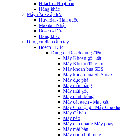
Hitachi - Nhật bản
Hãng khác
Máy rửa xe áp lực
Huyndai - Hàn quốc
Makita - Nhật
Bosch - Đức
Hãng khác
Dụng cụ điện cầm tay
Bosch - Đức
Dụng cụ Bosch dùng điện
Máy Khoan gỗ - sắt
Máy Khoan động lực
Máy khoan búa SDS+
Máy khoan búa SDS max
Máy đục phá
Máy mài thẳng
Máy mài góc
Máy đánh bóng
Máy cắt gạch - Máy cắt
Máy Cưa lộng - Máy Cưa đĩa
Máy để bàn
Máy bào
Máy chà nhám/ Máy phay
Máy mài bàn
Máy phun hơi nóng