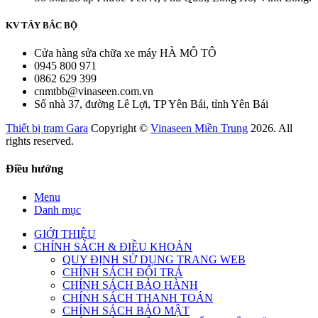
KV TÂY BẮC BỘ
Cửa hàng sửa chữa xe máy HÀ MÔ TÔ
0945 800 971
0862 629 399
cnmtbb@vinaseen.com.vn
Số nhà 37, đường Lê Lợi, TP Yên Bái, tỉnh Yên Bái
Thiết bị trạm Gara
Copyright ©
Vinaseen Miền Trung
2026. All
rights reserved.
Điều hướng
Menu
Danh mục
GIỚI THIỆU
CHÍNH SÁCH & ĐIỀU KHOẢN
QUY ĐỊNH SỬ DỤNG TRANG WEB
CHÍNH SÁCH ĐỔI TRẢ
CHÍNH SÁCH BẢO HÀNH
CHÍNH SÁCH THANH TOÁN
CHÍNH SÁCH BẢO MẬT