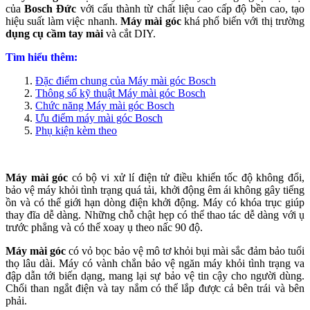
của
Bosch Đức
với cấu thành từ chất liệu cao cấp độ bền cao, tạo
hiệu suất làm việc nhanh.
Máy mài góc
khá phổ biến với thị trường
dụng cụ cầm tay mài
và cắt DIY.
Tìm hiểu thêm:
Đặc điểm chung của Máy mài góc Bosch
Thông số kỹ thuật Máy mài góc Bosch
Chức năng Máy mài góc Bosch
Ưu điểm máy mài góc Bosch
Phụ kiện kèm theo
Máy mài góc
có bộ vi xử lí điện tử điều khiển tốc độ không đổi,
bảo vệ máy khỏi tình trạng quá tải, khởi động êm ái không gây tiếng
ồn và có thể giới hạn dòng điện khởi động. Máy có khóa trục giúp
thay đĩa dễ dàng. Những chỗ chật hẹp có thể thao tác dễ dàng với ụ
trước phẳng và có thể xoay ụ theo nấc 90 độ.
Máy mài góc
có vỏ bọc bảo vệ mô tơ khỏi bụi mài sắc đảm bảo tuổi
thọ lâu dài. Máy có vành chắn bảo vệ ngăn máy khỏi tình trạng va
đập dẫn tới biến dạng, mang lại sự bảo vệ tin cậy cho người dùng.
Chổi than ngắt điện và tay nắm có thể lắp được cả bên trái và bên
phải.