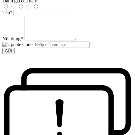
Đánh giá của bạn
*
Tên
*
Nội dung
*
GỬI