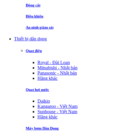
Đóng cắt
Điều khiển
An ninh giám sát
Thiết bị dân dụng
Quạt điện
Royal - Đài Loan
Mitsubishi - Nhật bản
Panasonic - Nhật bản
Hãng khác
Quạt hơi nước
Daikio
Kangaroo - Việt Nam
Sunhouse - Việt Nam
Hãng khác
Máy bơm Dân Dụng