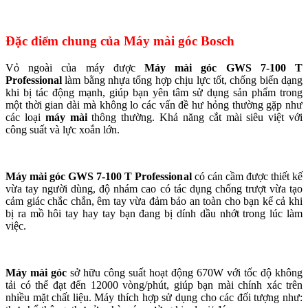
Đặc điểm chung của Máy mài góc Bosch
Vỏ ngoài của máy được
Máy mài góc GWS 7-100 T
Professional
làm bằng nhựa tổng hợp chịu lực tốt, chống biến dạng
khi bị tác động mạnh, giúp bạn yên tâm sử dụng sản phẩm trong
một thời gian dài mà không lo các vấn đề hư hỏng thường gặp như
các loại
máy mài
thông thường. Khả năng cắt mài siêu việt với
công suất và lực xoắn lớn.
Máy mài góc GWS 7-100 T Professional
có cán cầm được thiết kế
vừa tay người dùng, độ nhám cao có tác dụng chống trượt vừa tạo
cảm giác chắc chắn, êm tay vừa đảm bảo an toàn cho bạn kể cả khi
bị ra mồ hôi tay hay tay bạn đang bị dính dầu nhớt trong lúc làm
việc.
Máy mài góc
sở hữu công suất hoạt động 670W với tốc độ không
tải có thể đạt đến 12000 vòng/phút, giúp bạn mài chính xác trên
nhiều mặt chất liệu. Máy thích hợp sử dụng cho các đối tượng như: