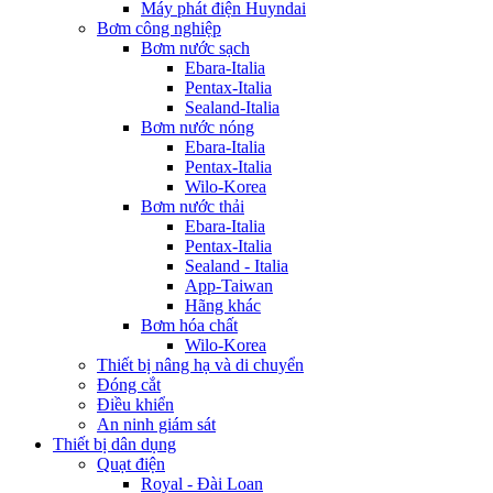
Máy phát điện Huyndai
Bơm công nghiệp
Bơm nước sạch
Ebara-Italia
Pentax-Italia
Sealand-Italia
Bơm nước nóng
Ebara-Italia
Pentax-Italia
Wilo-Korea
Bơm nước thải
Ebara-Italia
Pentax-Italia
Sealand - Italia
App-Taiwan
Hãng khác
Bơm hóa chất
Wilo-Korea
Thiết bị nâng hạ và di chuyển
Đóng cắt
Điều khiển
An ninh giám sát
Thiết bị dân dụng
Quạt điện
Royal - Đài Loan