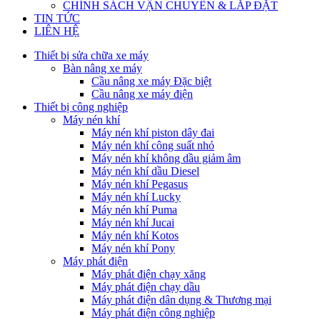
CHÍNH SÁCH VẬN CHUYỂN & LẮP ĐẶT
TIN TỨC
LIÊN HỆ
Thiết bị sửa chữa xe máy
Bàn nâng xe máy
Cầu nâng xe máy Đặc biệt
Cầu nâng xe máy điện
Thiết bị công nghiệp
Máy nén khí
Máy nén khí piston dây đai
Máy nén khí công suất nhỏ
Máy nén khí không dầu giảm âm
Máy nén khí dầu Diesel
Máy nén khí Pegasus
Máy nén khí Lucky
Máy nén khí Puma
Máy nén khí Jucai
Máy nén khí Kotos
Máy nén khí Pony
Máy phát điện
Máy phát điện chạy xăng
Máy phát điện chạy dầu
Máy phát điện dân dụng & Thương mại
Máy phát điện công nghiệp