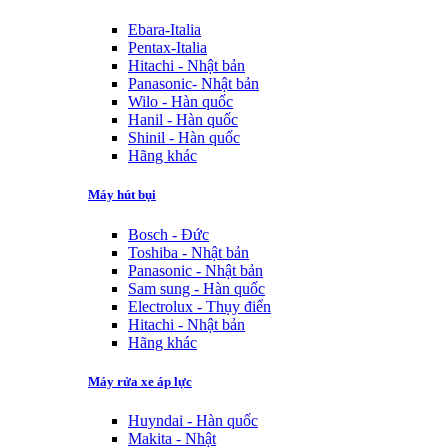
Ebara-Italia
Pentax-Italia
Hitachi - Nhật bản
Panasonic- Nhật bản
Wilo - Hàn quốc
Hanil - Hàn quốc
Shinil - Hàn quốc
Hãng khác
Máy hút bụi
Bosch - Đức
Toshiba - Nhật bản
Panasonic - Nhật bản
Sam sung - Hàn quốc
Electrolux - Thụy điển
Hitachi - Nhật bản
Hãng khác
Máy rửa xe áp lực
Huyndai - Hàn quốc
Makita - Nhật