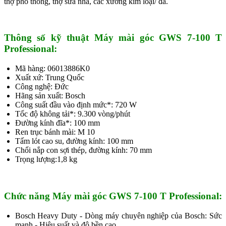
thợ phổ thông, thợ sửa nhà, các xưởng kim loại/ đá.
Thông số kỹ thuật Máy mài góc GWS 7-100 T
Professional:
Mã hàng: 06013886K0
Xuất xứ: Trung Quốc
Công nghệ: Đức
Hãng sản xuất: Bosch
Công suất đầu vào định mức*: 720 W
Tốc độ không tải*: 9.300 vòng/phút
Đường kính đĩa*: 100 mm
Ren trục bánh mài: M 10
Tấm lót cao su, đường kính: 100 mm
Chổi nắp con sợi thép, đường kính: 70 mm
Trọng lượng:1,8 kg
Chức năng Máy mài góc GWS 7-100 T Professional:
Bosch Heavy Duty - Dòng máy chuyên nghiệp của Bosch: Sức
mạnh - Hiệu suất và độ bền cao