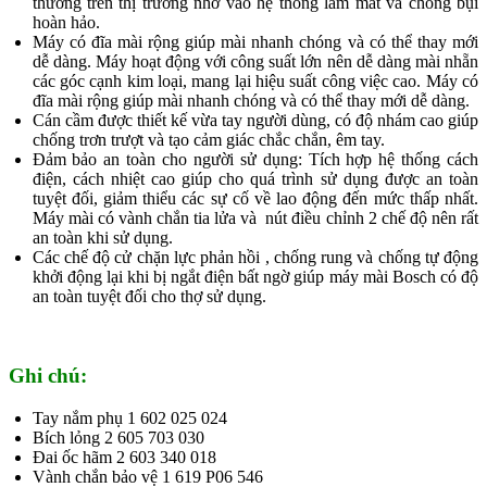
thường trên thị trường nhờ vào hệ thống làm mát và chống bụi
hoàn hảo.
Máy có đĩa mài rộng giúp mài nhanh chóng và có thể thay mới
dễ dàng. Máy hoạt động với công suất lớn nên dễ dàng mài nhẵn
các góc cạnh kim loại, mang lại hiệu suất công việc cao. Máy có
đĩa mài rộng giúp mài nhanh chóng và có thể thay mới dễ dàng.
Cán cầm được thiết kế vừa tay người dùng, có độ nhám cao giúp
chống trơn trượt và tạo cảm giác chắc chắn, êm tay.
Đảm bảo an toàn cho người sử dụng: Tích hợp hệ thống cách
điện, cách nhiệt cao giúp cho quá trình sử dụng được an toàn
tuyệt đối, giảm thiểu các sự cố về lao động đến mức thấp nhất.
Máy mài có vành chắn tia lửa và nút điều chỉnh 2 chế độ nên rất
an toàn khi sử dụng.
Các chế độ cử chặn lực phản hồi , chống rung và chống tự động
khởi động lại khi bị ngắt điện bất ngờ giúp máy mài Bosch có độ
an toàn tuyệt đối cho thợ sử dụng.
Ghi chú:
Tay nắm phụ 1 602 025 024
Bích lỏng 2 605 703 030
Đai ốc hãm 2 603 340 018
Vành chắn bảo vệ 1 619 P06 546