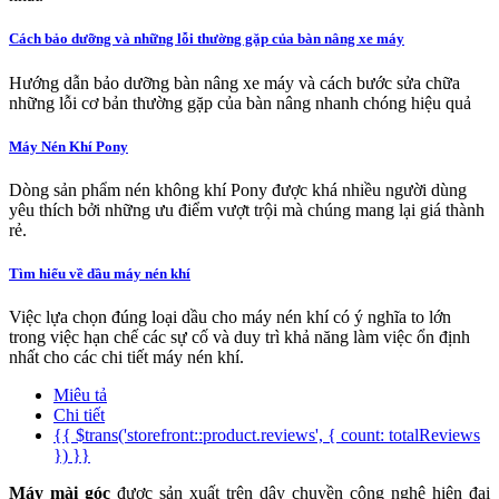
Cách bảo dưỡng và những lỗi thường gặp của bàn nâng xe máy
Hướng dẫn bảo dưỡng bàn nâng xe máy và cách bước sửa chữa
những lỗi cơ bản thường gặp của bàn nâng nhanh chóng hiệu quả
Máy Nén Khí Pony
Dòng sản phẩm nén không khí Pony được khá nhiều người dùng
yêu thích bởi những ưu điểm vượt trội mà chúng mang lại giá thành
rẻ.
Tìm hiểu về dầu máy nén khí
Việc lựa chọn đúng loại dầu cho máy nén khí có ý nghĩa to lớn
trong việc hạn chế các sự cố và duy trì khả năng làm việc ổn định
nhất cho các chi tiết máy nén khí.
Miêu tả
Chi tiết
{{ $trans('storefront::product.reviews', { count: totalReviews
}) }}
Máy mài góc
được sản xuất trên dây chuyền công nghệ hiện đại