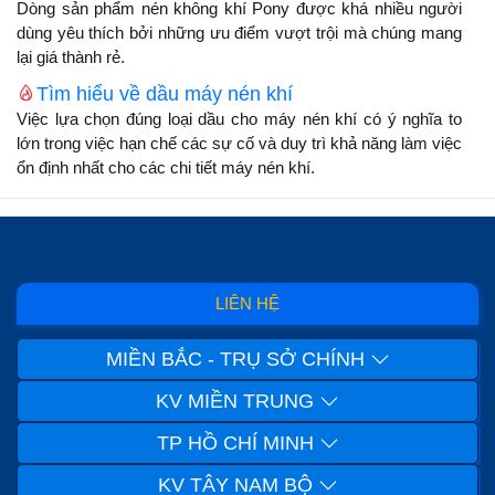
Dòng sản phẩm nén không khí Pony được khá nhiều người
dùng yêu thích bởi những ưu điểm vượt trội mà chúng mang
lại giá thành rẻ.
Tìm hiểu về dầu máy nén khí
Việc lựa chọn đúng loại dầu cho máy nén khí có ý nghĩa to
lớn trong việc hạn chế các sự cố và duy trì khả năng làm việc
ổn định nhất cho các chi tiết máy nén khí.
LIÊN HỆ
MIỀN BẮC - TRỤ SỞ CHÍNH
KV MIỀN TRUNG
TP HỒ CHÍ MINH
KV TÂY NAM BỘ