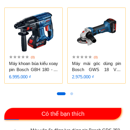
(0)
(0)
Máy khoan búa kiểu xoay
Máy mài góc dùng pin
pin Bosch GBH 180 - LI
Bosch GWS 18 V-LI
BL Professional (MỚI)
Professional (SOLO)
6.995.000 ₫
2.975.000 ₫
Có thể bạn thích