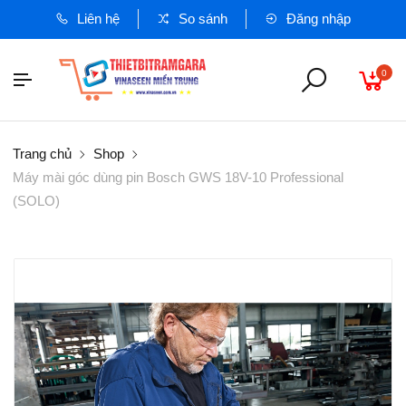
Liên hệ
So sánh
Đăng nhập
0
Trang chủ
Shop
Máy mài góc dùng pin Bosch GWS 18V-10 Professional
(SOLO)