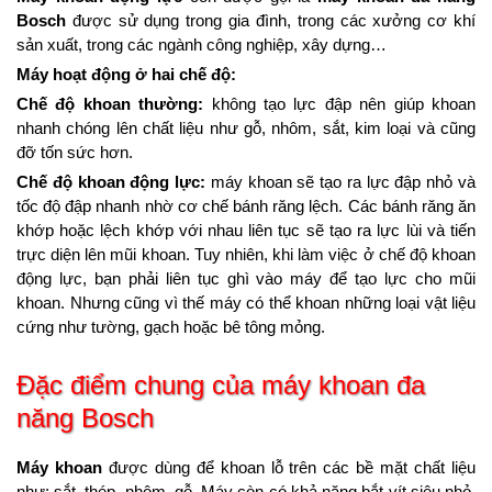
Bosch
được sử dụng trong gia đình, trong các xưởng cơ khí
sản xuất, trong các ngành công nghiệp, xây dựng…
Máy hoạt động ở hai chế độ:
Chế độ khoan thường:
không tạo lực đập nên giúp khoan
nhanh chóng lên chất liệu như gỗ, nhôm, sắt, kim loại và cũng
đỡ tốn sức hơn.
Chế độ khoan động lực:
máy khoan sẽ tạo ra lực đập nhỏ và
tốc độ đập nhanh nhờ cơ chế bánh răng lệch. Các bánh răng ăn
khớp hoặc lệch khớp với nhau liên tục sẽ tạo ra lực lùi và tiến
trực diện lên mũi khoan. Tuy nhiên, khi làm việc ở chế độ khoan
động lực, bạn phải liên tục ghì vào máy để tạo lực cho mũi
khoan. Nhưng cũng vì thế máy có thể khoan những loại vật liệu
cứng như tường, gạch hoặc bê tông mỏng.
Đặc điểm chung của máy khoan đa
năng Bosch
Máy khoan
được dùng để khoan lỗ trên các bề mặt chất liệu
như: sắt, thép, nhôm, gỗ. Máy còn có khả năng bắt vít siêu nhỏ,