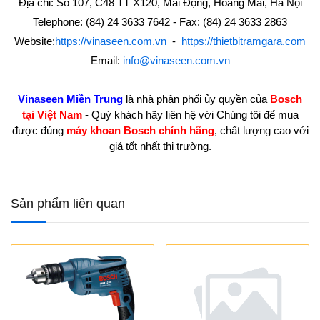
Địa chỉ: Số 107, C48 TT X120, Mai Động, Hoàng Mai, Hà Nội
Telephone: (84) 24 3633 7642 - Fax: (84) 24 3633 2863
Website:
https://vinaseen.com.vn
-
https://thietbitramgara.com
Email:
info@vinaseen.com.vn
Vinaseen Miền Trung
là nhà phân phối ủy quyền của
Bosch
tại Việt Nam
- Quý khách hãy liên hệ với Chúng tôi để mua
được đúng
máy khoan Bosch chính hãng
, chất lượng cao với
giá tốt nhất thị trường.
Sản phẩm liên quan